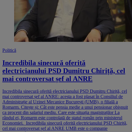
Politică
Incredibila sinecură oferită
electricianului PSD Dumitru Chiriță, cel
mai controversat șef al ANRE
Incredibila sinecură oferită electricianului PSD Dumitru Chiriță, cel
mai controversat șef al ANRE: acesta a fost plasat în Consiliul de
Administrație al Uzinei Mecanice București (UMB), o filială a
Romarm. Citește și: Cât este pensia medie a unui pensionar obișnuit
ca procent din salariul mediu. Care este situația magistraților La
rândul ei, Romarm este controlată de statul român prin ministerul
Economiei. Incredibila sinecură oferită electricianului PSD Chiriță,
cel mai controversat șef al ANRE UMB este o companie