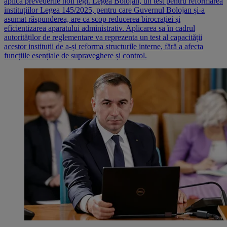
aplică prevederile noii legi. Legea Bolojan, un test pentru reformarea
instituțiilor Legea 145/2025, pentru care Guvernul Bolojan și-a
asumat răspunderea, are ca scop reducerea birocrației și
eficientizarea aparatului administrativ. Aplicarea sa în cadrul
autorităților de reglementare va reprezenta un test al capacității
acestor instituții de a-și reforma structurile interne, fără a afecta
funcțiile esențiale de supraveghere și control.