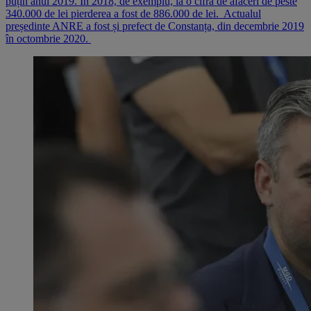
puțin anul 2019. În 2018, de exemplu, la o cifră de afaceri de peste
340.000 de lei pierderea a fost de 886.000 de lei. Actualul
președinte ANRE a fost și prefect de Constanța, din decembrie 2019
în octombrie 2020.