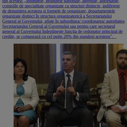
din acestea: „Institutele, institutele naţionale, agenţiile, autorităţile,
comisiile de specialitate organizate ca structuri distincte, indiferent
de denumirea acestora şi formele de organizare, departamentele
organizate distinct în structura organizatorică a Secretariatului
General al Guvernului, aflate în subordinea/ coordonarea/ autoritatea
Secretariatului General al Guvernului sau pentru care secretarul
general al Guvernului îndeplineşte funcţia de ordonator principal de
credite, se comasează cu cel puţin 20% din numărul acestora”.