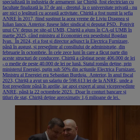
specializată în industria de armament, iar Chiriță, fost electrician cu
facultate finalizată la 37 de ani - dreptul, la o universitate privată - nu
are nici o legătură cu această activitate. Chiriţă a fost numit la şefia
ANRE în 2017, fiind susţinut la acea vreme de Liviu Dragnea şi
Iulian Iancu. Anterior, fusese lider sindical și deputat PSD. Potrivit
unui CV depus pe site-ul UMB, Chiriță a ajuns în CA-ul UMB în
martie 2025, când ministru al Economiei era pesedistul Bogdan
Ivan. În 2024, el a fost și director adjunct la Electrica Furnizare,
până în august, și președinte al consiliului de administrație, din
februarie în octombrie. În cele zece luni în care a făcut parte din
aceste structuri de conducere, Chiriță a câștigat peste 406.000 de lei
- o medie de peste 40.000 de lei pe lună. Statul român deține, prin
ministerul Energiei, puțin sub 50% din acțiunile Electrica Furnizare.
Ministru al Energiei era Sebastian Burduja. Anterior, în anul fiscal
2023, Chiriță a avut un salariu de 598.613 lei de la ANRE, unde a
fost președinte până în aprilie, iar apoi expert al unui vicepreședinte
ANRE, până la 22 octombrie 2023. Doar în conturi bancare și
titluri de stat, Chiriță deține aproximativ 1,6 milioane de lei.