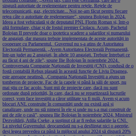
trebuiau comasate. „Avem țări, cum este Germania, care are o
singură autoritate de reglementare pentru rețele. Rețele de
telecomunicații, gaz, electricitate... Noi ne-am făcut pentru fiecare
rețea câte o autoritate de reglementare”, spunea Bolojan în 2024.
Ideea a fost vehiculată și de deputatul PNL Florin Roman și, într-o
altă formulare, chiar și de fostul premier Ciolacu. Acum, Pachetul
Bolojan II prevede doar o ipotetica scadere a salariilor și numarului
de angajati, dar masura trebuie implementata de aceste autorități in
cooperare cu Parlamentul. Guvernul nu s-a atins de Autoritatea
Electorală Permanentă. „Avem Autoritatea Electorală Permanentă,
într-un județ au 2 angajați, în altele 10 angajați. Trebuie întrebați ce
au făcut 4 ani de zile”, spune Ilie Bolojan în noiembrie 2024.
Controversata Companie Națională de Investiții (CNI), condusă de o
fostă contabilă Rebus plasată în această funcție de Liviu Dragnea,
este aproape neatinsă. „Compania Națională Investiții a ajuns un
tomberon de proiecte. Fac de la capele și până la săli de sport, nu
mai știu ce fac acolo. Sunt mii de proiecte care, dacă nu sunt
ordonate după priorități, în care, dacă nu se repartizează lucrurile
corect, vom face investiții a căror utilitate va fi nulă. Avem și acum
blocuri ANL construite în comunități unde nu există apă și
canalizare, unde nu stă nimeni în ele și unde nu s-a mai construit de
ani de zile o casă”, spunea Ilie Bolojan în noiembrie 2024. Ministrul
Dezvoltării, Atilla Cseke, a susținut că ar fi redus salariile la CNI.
La nivelul Guvernului, deocamdată nu s-a desființat nici o agenție,
deși legea prevedea ca până la mijlocul anului 2024 să dispară 20%