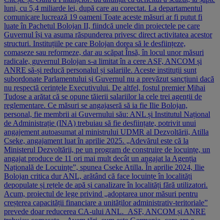
luni, cu 5,4 miliarde lei, după care au corectat. La departamentul
comunicare lucrează 19 oameni Toate aceste măsuri ar fi putut fi
luate în Pachetul Bolojan II, fiindcă unele din proiectele pe care
Guvernul își va asuma răspunderea privesc direct activitatea acestor
structuri. Instituțiile pe care Bolojan dorea să le desființeze,
comaseze sau reformeze, dar au scăpat Însă, în locul unor măsuri
radicale, guvernul Bolojan s-a limitat în a cere ASF, ANCOM și
ANRE să-și reducă personalul și salariile. Aceste instituții sunt
subordonate Parlamentului și Guvernul nu a prevăzut sancțiuni dacă
nu respectă cerințele Executivului. De altfel, fostul premier Mihai
Tudose a arătat că se opune tăierii salariilor la cele trei agenții de
reglementare. Ce măsuri se angajaseră să ia fie Ilie Bolojan,
personal, fie membrii ai Guvernului său: ANL și Institutul Național
de Administrație (INA) trebuiau să fie desființate, potrivit unui
angajement autoasumat al ministrului UDMR al Dezvoltării, Atilla
Cseke, angajament luat în aprilie 2025. „Adevărul este că la
Ministerul Dezvoltării, pe un program de construire de locuințe, un
angajat produce de 11 ori mai mult decât un angajat la Agenția
Națională de Locuințe”, spunea Cseke Atilla. În aprilie 2024, Ilie
Bolojan critica dur ANL, arătând că face locuințe în localități
depopulate și rețele de apă și canalizare în localități fără utilizatori.
Acum, proiectul de lege privind „adoptarea unor măsuri pentru
creșterea capacității financiare a unităților administrativ-teritoriale”
prevede doar reducerea CA-ului ANL. ASF, ANCOM și ANRE