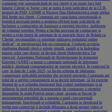
companie este suprasolicitată de noi clienți și nu poate face față
tuturor. Citește și: Surse: cine ar putea fi noii judecători de la CCR,
propuși de PSD, UDMR și Nicușor Dan Hidroelectrica poate prelua
fără limite noi clienţi „Compania are capacitatea operaţională şi
logistică necesară pentru a gestiona eficient toate solicitările de
încheiere a contractelor de furnizare a energiei electrice, indiferent
de volumul cererilor. Pentru a facilita procesul de contractare şi
pentru a evita timpii de aşteptare de la punctele fizice de Relaţii cu
Clienţii, recomandăm cu prioritate utilizarea portalului online
dedicat", se menţionează într-un comunicat. Conform acesteia,
platforma digitală oferă o soluţie simplă, rapidă şi la îndemâna
tuturor celor care doresc să devină clienţi Hidroelectrica.Tot
miercuri, Autoritatea Naţională de Reglementare în domeniul
Energiei (ANRE) a lansat o campanie naţională de informare
publică, destinată consumatorilor de energie electrică, în contextul în
care, la data de 1 iulie 2025, va înceta schema de plafonare-
compensare aplicabilă preţurilor din sectorul energetic.Campania are
rolul de a sprijini consumatorii să ia decizii informate, să îşi exercite
dreptul de a-şi schimba furnizorul fără costuri suplimentare şi să
utilizeze în mod eficient instrumentele de comparare a ofertelor
disponibile în piaţă.Potrivit sursei citate, aceasta se înscrie în
angajamentul autorităţii de a garanta o piaţă concurenţială
transparentă, funcţională şi echitabilă. Campania se derulează în
regim non-comercial şi include difuzarea a două spoturi video şi
două spoturi radio.Guvernul a stabilit, recent, prelungirea perioadei