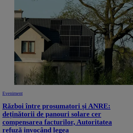
Eveniment
Război între prosumatori și ANRE:
deținătorii de panouri solare cer
compensarea facturilor, Autoritatea
refuză invocând legea