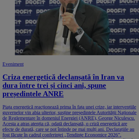
Eveniment
Criza energetică declanșată în Iran va
dura între trei și cinci ani, spune
președintele ANRE
Piața energetică reacționează prima în fața unei crize, iar intervențiile
guvernelor vin abia ulterior, susține președintele Autorității Naționale
de Reglementare în domeniul Energiei (ANRE), George Niculescu.
Acesta a atras atenția că, odată declanșată, o criză energetică are
efecte de durată, care se pot întinde pe mai mulți ani. Declarațiile au
fost făcute în cadrul conferinței „Tendințe Economice 2026”.