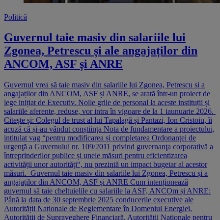
Politică
Guvernul taie masiv din salariile lui
Zgonea, Petrescu și ale angajaților din
ANCOM, ASF și ANRE
Guvernul vrea să taie masiv din salariile lui Zgonea, Petrescu și a
angajaților din ANCOM, ASF și ANRE, se arată într-un proiect de
lege inițiat de Executiv. Noile grile de personal la aceste instituții și
salariile aferente, reduse, vor intra în vigoare de la 1 iaunuarie 2026.
Citește și: Colegul de trust al lui Tapalagă și Pantazi, Ion Cristoiu, îi
acuză că și-au vândut conștiința Nota de fundamentare a proiectului,
intitulat vag “pentru modificarea și completarea Ordonanței de
urgenţă a Guvernului nr. 109/2011 privind guvernanţa corporativă a
întreprinderilor publice și unele măsuri pentru eficientizarea
activității unor autorități“, nu prezintă un impact bugetar al acestor
măsuri. Guvernul taie masiv din salariile lui Zgonea, Petrescu și a
angajaților din ANCOM, ASF și ANRE Cum intenționează
guvernul să taie cheltuielile cu salariile la ASF, ANCOm și ANRE:
Până la data de 30 septembrie 2025 conducerile executive ale
Autorității Naționale de Reglementare în Domeniul Energiei,
Autorității de Supraveghere Financiară, Autorității Naționale pentru