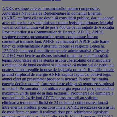
ANRE respinge cererea prosumatorilor pentru compensare.
Autoritatea Naţională de Reglementare în domeniul Energiei
(ANRE) reafirmă că este deschisă consultării publice, dar nu adoptă
acte sub presiunea șantajului sau contrar legislației primare. Mesajul
vine în contextul unui val de peste 400 de petiții inițiate de Asociația
Prosumatorilor și a Comunităților de Energie (APCE). ANRE
respinge cererea prosumatorilor pentru compensare Într-un
comunicat transmis luni, ANRE avertizează că APCE „știe foarte
bine” că reglementările Autorității trebuie să respecte Legea nr.
123/2012 și nu pot fi modificate pe cale administrativă. Citește și:
VIDEO Voucherele au distrus turismul românesc și au îmbogățit
țeparii Autoritatea atrage atenția asupra „pericolului de manipulare”
a cetățenilor de bună credință și subliniază că niciun val de petiții nu
poate schimba regulile impuse de legislația primară. Regulile actuale
privind surplusul de energie ANRE explică faptul că, potrivit legii,
atunci când un prosumator produce și livrează în rețea mai multă
energie decât consumă, furnizorul este obligat să reporteze surplusul
în factură. Prosumatorii pot utiliza energia reportată pe o perioadă de
maximum 24 de luni de la data facturării. Propunerea de eliminare a
termenului de 24 de luni APCE și prosumatorii au solicitat
eliminarea termenului-limită de 24 de luni și compensarea lunară
între energia produsă și cea consumată. ANRE precizează că o astfel
de modificare ar putea fi realizată doar prin schimbarea legislației
primare, respectiv a art. 73^1 alin. (3) lit. b) din Legea nr. 123/2012.