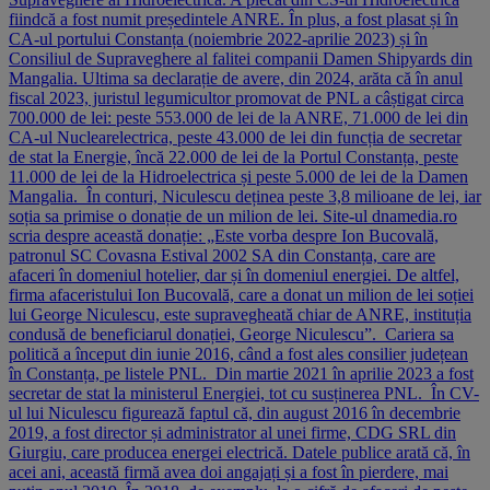
fiindcă a fost numit președintele ANRE. În plus, a fost plasat și în
CA-ul portului Constanța (noiembrie 2022-aprilie 2023) și în
Consiliul de Supraveghere al falitei companii Damen Shipyards din
Mangalia. Ultima sa declarație de avere, din 2024, arăta că în anul
fiscal 2023, juristul legumicultor promovat de PNL a câștigat circa
700.000 de lei: peste 553.000 de lei de la ANRE, 71.000 de lei din
CA-ul Nuclearelectrica, peste 43.000 de lei din funcția de secretar
de stat la Energie, încă 22.000 de lei de la Portul Constanța, peste
11.000 de lei de la Hidroelectrica și peste 5.000 de lei de la Damen
Mangalia. În conturi, Niculescu deținea peste 3,8 milioane de lei, iar
soția sa primise o donație de un milion de lei. Site-ul dnamedia.ro
scria despre această donație: „Este vorba despre Ion Bucovală,
patronul SC Covasna Estival 2002 SA din Constanța, care are
afaceri în domeniul hotelier, dar și în domeniul energiei. De altfel,
firma afaceristului Ion Bucovală, care a donat un milion de lei soției
lui George Niculescu, este supravegheată chiar de ANRE, instituția
condusă de beneficiarul donației, George Niculescu”. Cariera sa
politică a început din iunie 2016, când a fost ales consilier județean
în Constanța, pe listele PNL. Din martie 2021 în aprilie 2023 a fost
secretar de stat la ministerul Energiei, tot cu susținerea PNL. În CV-
ul lui Niculescu figurează faptul că, din august 2016 în decembrie
2019, a fost director și administrator al unei firme, CDG SRL din
Giurgiu, care producea energei electrică. Datele publice arată că, în
acei ani, această firmă avea doi angajați și a fost în pierdere, mai