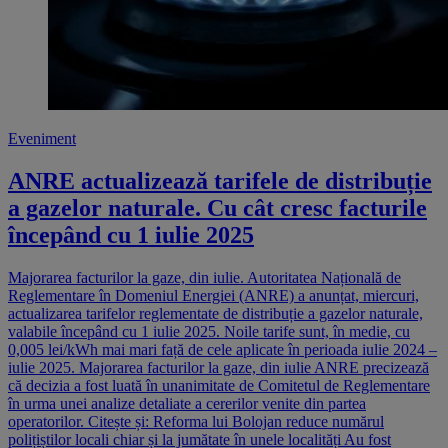
Eveniment
ANRE actualizează tarifele de distribuție
a gazelor naturale. Cu cât cresc facturile
începând cu 1 iulie 2025
Majorarea facturilor la gaze, din iulie. Autoritatea Națională de
Reglementare în Domeniul Energiei (ANRE) a anunțat, miercuri,
actualizarea tarifelor reglementate de distribuție a gazelor naturale,
valabile începând cu 1 iulie 2025. Noile tarife sunt, în medie, cu
0,005 lei/kWh mai mari față de cele aplicate în perioada iulie 2024 –
iulie 2025. Majorarea facturilor la gaze, din iulie ANRE precizează
că decizia a fost luată în unanimitate de Comitetul de Reglementare
în urma unei analize detaliate a cererilor venite din partea
operatorilor. Citește și: Reforma lui Bolojan reduce numărul
polițiștilor locali chiar și la jumătate în unele localități Au fost