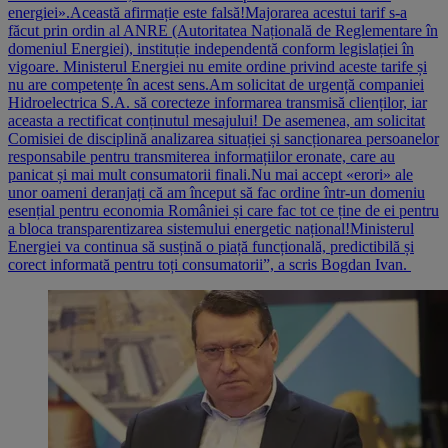
energiei».Această afirmație este falsă!Majorarea acestui tarif s-a
făcut prin ordin al ANRE (Autoritatea Națională de Reglementare în
domeniul Energiei), instituție independentă conform legislației în
vigoare. Ministerul Energiei nu emite ordine privind aceste tarife și
nu are competențe în acest sens.Am solicitat de urgență companiei
Hidroelectrica S.A. să corecteze informarea transmisă clienților, iar
aceasta a rectificat conținutul mesajului! De asemenea, am solicitat
Comisiei de disciplină analizarea situației și sancționarea persoanelor
responsabile pentru transmiterea informațiilor eronate, care au
panicat și mai mult consumatorii finali.Nu mai accept «erori» ale
unor oameni deranjați că am început să fac ordine într-un domeniu
esențial pentru economia României și care fac tot ce ține de ei pentru
a bloca transparentizarea sistemului energetic național!Ministerul
Energiei va continua să susțină o piață funcțională, predictibilă și
corect informată pentru toți consumatorii”, a scris Bogdan Ivan.