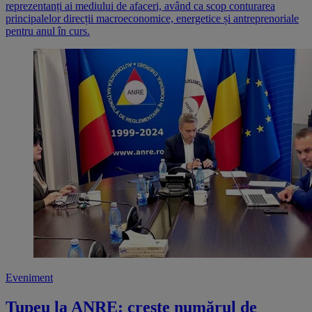
reprezentanți ai mediului de afaceri, având ca scop conturarea
principalelor direcții macroeconomice, energetice și antreprenoriale
pentru anul în curs.
Eveniment
Tupeu la ANRE: crește numărul de