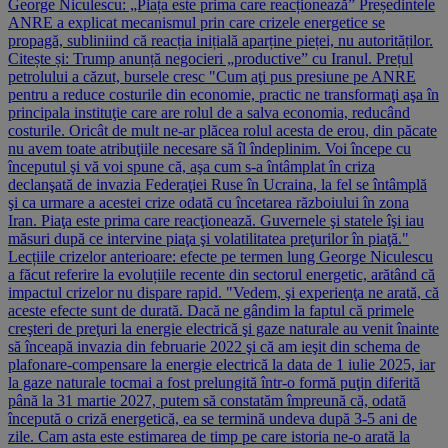
George Niculescu: „Piața este prima care reacționează” Președintele
ANRE a explicat mecanismul prin care crizele energetice se
propagă, subliniind că reacția inițială aparține pieței, nu autorităților.
Citește și: Trump anunță negocieri „productive” cu Iranul. Prețul
petrolului a căzut, bursele cresc "Cum aţi pus presiune pe ANRE
pentru a reduce costurile din economie, practic ne transformaţi aşa în
principala instituţie care are rolul de a salva economia, reducând
costurile. Oricât de mult ne-ar plăcea rolul acesta de erou, din păcate
nu avem toate atribuţiile necesare să îl îndeplinim. Voi începe cu
începutul şi vă voi spune că, aşa cum s-a întâmplat în criza
declanşată de invazia Federaţiei Ruse în Ucraina, la fel se întâmplă
şi ca urmare a acestei crize odată cu încetarea războiului în zona
Iran. Piaţa este prima care reacţionează. Guvernele şi statele îşi iau
măsuri după ce intervine piaţa şi volatilitatea preţurilor în piaţă."
Lecțiile crizelor anterioare: efecte pe termen lung George Niculescu
a făcut referire la evoluțiile recente din sectorul energetic, arătând că
impactul crizelor nu dispare rapid. "Vedem, şi experienţa ne arată, că
aceste efecte sunt de durată. Dacă ne gândim la faptul că primele
creşteri de preţuri la energie electrică şi gaze naturale au venit înainte
să înceapă invazia din februarie 2022 şi că am ieşit din schema de
plafonare-compensare la energie electrică la data de 1 iulie 2025, iar
la gaze naturale tocmai a fost prelungită într-o formă puţin diferită
până la 31 martie 2027, putem să constatăm împreună că, odată
începută o criză energetică, ea se termină undeva după 3-5 ani de
zile. Cam asta este estimarea de timp pe care istoria ne-o arată la