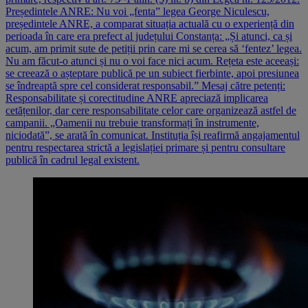
Președintele ANRE: Nu voi „fenta” legea George Niculescu,
președintele ANRE, a comparat situația actuală cu o experiență din
perioada în care era prefect al județului Constanța: „Și atunci, ca și
acum, am primit sute de petiții prin care mi se cerea să ‘fentez’ legea.
Nu am făcut-o atunci și nu o voi face nici acum. Rețeta este aceeași:
se creează o așteptare publică pe un subiect fierbinte, apoi presiunea
se îndreaptă spre cel considerat responsabil.” Mesaj către petenți:
Responsabilitate și corectitudine ANRE apreciază implicarea
cetățenilor, dar cere responsabilitate celor care organizează astfel de
campanii. „Oamenii nu trebuie transformați în instrumente,
niciodată”, se arată în comunicat. Instituția își reafirmă angajamentul
pentru respectarea strictă a legislației primare și pentru consultare
publică în cadrul legal existent.