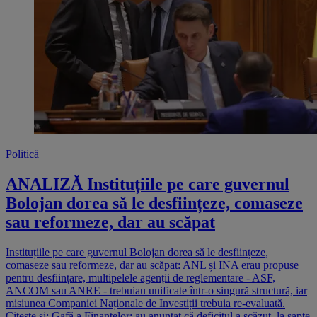
Politică
ANALIZĂ Instituțiile pe care guvernul
Bolojan dorea să le desființeze, comaseze
sau reformeze, dar au scăpat
Instituțiile pe care guvernul Bolojan dorea să le desființeze,
comaseze sau reformeze, dar au scăpat: ANL și INA erau propuse
pentru desființare, multipelele agenții de reglementare - ASF,
ANCOM sau ANRE - trebuiau unificate într-o singură structură, iar
misiunea Companiei Naționale de Investiții trebuia re-evaluată.
Citește și: Gafă a Finanțelor: au anunțat că deficitul a scăzut, la șapte