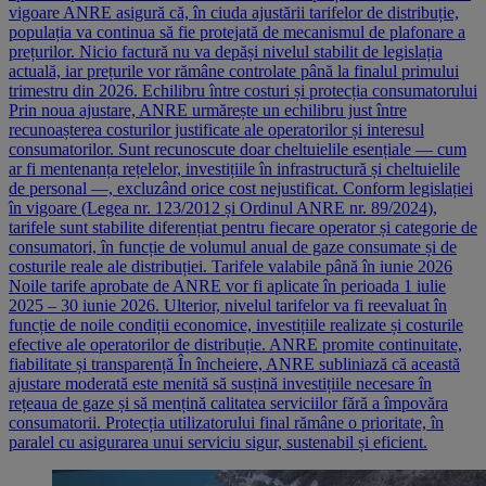
vigoare ANRE asigură că, în ciuda ajustării tarifelor de distribuție,
populația va continua să fie protejată de mecanismul de plafonare a
prețurilor. Nicio factură nu va depăși nivelul stabilit de legislația
actuală, iar prețurile vor rămâne controlate până la finalul primului
trimestru din 2026. Echilibru între costuri și protecția consumatorului
Prin noua ajustare, ANRE urmărește un echilibru just între
recunoașterea costurilor justificate ale operatorilor și interesul
consumatorilor. Sunt recunoscute doar cheltuielile esențiale — cum
ar fi mentenanța rețelelor, investițiile în infrastructură și cheltuielile
de personal —, excluzând orice cost nejustificat. Conform legislației
în vigoare (Legea nr. 123/2012 și Ordinul ANRE nr. 89/2024),
tarifele sunt stabilite diferențiat pentru fiecare operator și categorie de
consumatori, în funcție de volumul anual de gaze consumate și de
costurile reale ale distribuției. Tarifele valabile până în iunie 2026
Noile tarife aprobate de ANRE vor fi aplicate în perioada 1 iulie
2025 – 30 iunie 2026. Ulterior, nivelul tarifelor va fi reevaluat în
funcție de noile condiții economice, investițiile realizate și costurile
efective ale operatorilor de distribuție. ANRE promite continuitate,
fiabilitate și transparență În încheiere, ANRE subliniază că această
ajustare moderată este menită să susțină investițiile necesare în
rețeaua de gaze și să mențină calitatea serviciilor fără a împovăra
consumatorii. Protecția utilizatorului final rămâne o prioritate, în
paralel cu asigurarea unui serviciu sigur, sustenabil și eficient.