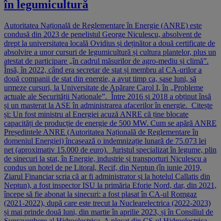
în legumicultură
Autoritatea Națională de Reglementare în Energie (ANRE) este
condusă din 2023 de penelistul George Niculescu, absolvent de
drept la universitatea locală Ovidius și deținător a două certificate de
absolvire a unor cursuri de legumicultură și cultura plantelor, plus un
atestat de participare „în cadrul măsurilor de agro-mediu și climă”.
Însă, în 2022, când era secretar de stat și membru al CA-urilor a
două companii de stat din energie, a avut timp ca, șase luni, să
urmeze cursuri, la Universitate de Apărare Carol I, în „Probleme
actuale ale Securității Naționale”. Între 2016 și 2018 a obținut însă
și un masterat la ASE în administrarea afacerilor în energie. Citește
și: Un fost ministru al Energiei acuză ANRE că ține blocate
capacități de producție de energie de 500 MW. Cum se apără ANRE
Președintele ANRE (Autoritatea Națională de Reglementare în
domeniul Energiei) încasează o indemnizație lunară de 75.073 lei
net (aproximativ 15.000 de euro). Juristul specializat în legume, plin
de sinecuri la stat, în Energie, industrie și transporturi Niculescu a
condus un hotel de pe Litoral, Recif, din Neptun (în iunie 2019,
Ziarul Financiar scria că ar fi administrator și la hotelul Callatis din
Neptun), a fost inspector ISU la primăria Eforie Nord, dar, din 2021,
începe să fie abonat la sinecuri: a fost plasat în CA-ul Romgaz
(2021-2022), după care este trecut la Nuclearelectrica (2022-2023)
și mai prinde două luni, din martie în aprilie 2023, și în Consiliul de
Supraveghere al Hidroelectrica. A plecat din CS-ul Hidroelectrica