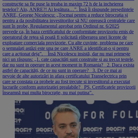
construcție sa fie puse la treaba in maxim 72 h de la incheierea
testelor? Alo, ANRE?! Ai legătura…”. Însă îi răspunde președintele
ANRE, George Niculescu: „Tocmai pentru a reduce birocrația și
pentru a da posibilitatea investitorilor să NU oprească centralele care
sunt în probe, Regulamentul aprobat prin Ordinul nr. 6/2025
prevede ca, în baza certificatului de conformitate provizoriu emis de
operatorul de rețea să poată fi solicitată eliberarea unei licențe de
exploatare comerciala provizorie. Cu alte cuvinte, problema pe care
o semnalați astăzi este una pe care ANRE a identificat-o și pentru
care a acționat deja”. Însă Nicolescu insistă, dar nu mai primește
nici un răspuns: „1. cate capacități sunt construite si au trecut testele,
dar nu sunt in operare in acest moment in Romania? 2. Daca exista
astfel de capacități, de ce nu sunt in operare? 3. De ce mai ai
nevoie de alte autorizări in afara certificatului Transelectrica prin
care se constata ca probele au fost trecute si investitorul a executat
lucrarile conform autorizatiei prealabile? PS. Certificatele provizorii
înseamnă mai multa birocrație, nu mai putina”.