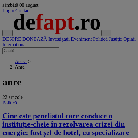
sâmbătă
08 august
Login
Contact
DESPRE
DONEAZĂ
Investigații
Eveniment
Politică
Justiție
Opinii
Internațional
Acasă
>
Anre
anre
22 articole
Politică
Cine este penelistul care conduce o
instituție-cheie în rezolvarea crizei din
energie: fost șef de hotel, cu specializare