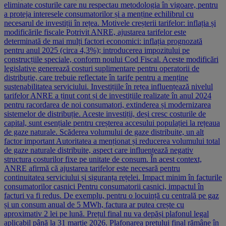
eliminate costurile care nu respectau metodologia în vigoare, pentru
a proteja interesele consumatorilor și a menține echilibrul cu
necesarul de investiții în rețea. Motivele creșterii tarifelor: inflația și
modificările fiscale Potrivit ANRE, ajustarea tarifelor este
determinată de mai mulți factori economici: inflația prognozată
pentru anul 2025 (circa 4,3%); introducerea impozitului pe
construcțiile speciale, conform noului Cod Fiscal. Aceste modificări
legislative generează costuri suplimentare pentru operatorii de
distribuție, care trebuie reflectate în tarife pentru a menține
sustenabilitatea serviciului. Investițiile în rețea influențează nivelul
tarifelor ANRE a ținut cont și de investițiile realizate în anul 2024
pentru racordarea de noi consumatori, extinderea și modernizarea
sistemelor de distribuție. Aceste investiții, deși cresc costurile de
capital, sunt esențiale pentru creșterea accesului populației la rețeaua
de gaze naturale. Scăderea volumului de gaze distribuite, un alt
factor important Autoritatea a menționat și reducerea volumului total
de gaze naturale distribuite, aspect care influențează negativ
structura costurilor fixe pe unitate de consum. În acest context,
ANRE afirmă că ajustarea tarifelor este necesară pentru
continuitatea serviciului și siguranța rețelei. Impact minim în facturile
consumatorilor casnici Pentru consumatorii casnici, impactul în
facturi va fi redus. De exemplu, pentru o locuință cu centrală pe gaz
și un consum anual de 5 MWh, factura ar putea crește cu
aproximativ 2 lei pe lună. Prețul final nu va depăși plafonul legal
aplicabil până la 31 martie 2026. Plafonarea prețului final rămâne în