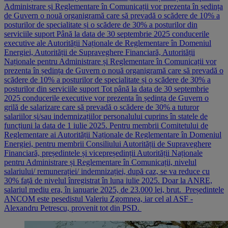
Administrare și Reglementare în Comunicații vor prezenta în ședința
de Guvern o nouă organigramă care să prevadă o scădere de 10% a
posturilor de specialitate și o scădere de 30% a posturilor din
serviciile suport Până la data de 30 septembrie 2025 conducerile
executive ale Autorității Naționale de Reglementare în Domeniul
Energiei, Autorității de Supraveghere Financiară, Autorității
Naționale pentru Administrare și Reglementare în Comunicații vor
prezenta în ședința de Guvern o nouă organigramă care să prevadă o
scădere de 10% a posturilor de specialitate și o scădere de 30% a
posturilor din serviciile suport Tot până la data de 30 septembrie
2025 conducerile executive vor prezenta în ședința de Guvern o
grilă de salarizare care să prevadă o scădere de 30% a tuturor
salariilor și/sau indemnizațiilor personalului cuprins în statele de
funcțiuni la data de 1 iulie 2025. Pentru membrii Comitetului de
Reglementare ai Autorității Naționale de Reglementare în Domeniul
Energiei, pentru membrii Consiliului Autorității de Supraveghere
Financiară, președintele și vicepreședinții Autorității Naționale
pentru Administrare și Reglementare în Comunicații, nivelul
salariului/ remunerației/ indemnizației, după caz, se va reduce cu
30% față de nivelul înregistrat în luna iulie 2025. Doar la ANRE,
salariul mediu era, în ianuarie 2025, de 23.000 lei, brut. Președintele
ANCOM este pesedistul Valeriu Zgomnea, iar cel al ASF -
Alexandru Petrescu, provenit tot din PSD.