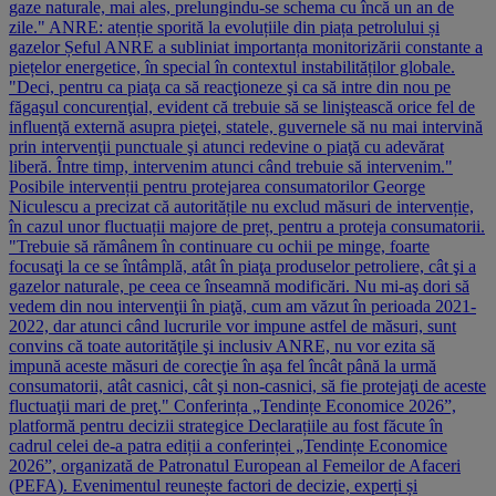
gaze naturale, mai ales, prelungindu-se schema cu încă un an de
zile." ANRE: atenție sporită la evoluțiile din piața petrolului și
gazelor Șeful ANRE a subliniat importanța monitorizării constante a
piețelor energetice, în special în contextul instabilităților globale.
"Deci, pentru ca piaţa ca să reacţioneze şi ca să intre din nou pe
făgaşul concurenţial, evident că trebuie să se liniştească orice fel de
influenţă externă asupra pieţei, statele, guvernele să nu mai intervină
prin intervenţii punctuale şi atunci redevine o piaţă cu adevărat
liberă. Între timp, intervenim atunci când trebuie să intervenim."
Posibile intervenții pentru protejarea consumatorilor George
Niculescu a precizat că autoritățile nu exclud măsuri de intervenție,
în cazul unor fluctuații majore de preț, pentru a proteja consumatorii.
"Trebuie să rămânem în continuare cu ochii pe minge, foarte
focusaţi la ce se întâmplă, atât în piaţa produselor petroliere, cât şi a
gazelor naturale, pe ceea ce înseamnă modificări. Nu mi-aş dori să
vedem din nou intervenţii în piaţă, cum am văzut în perioada 2021-
2022, dar atunci când lucrurile vor impune astfel de măsuri, sunt
convins că toate autorităţile şi inclusiv ANRE, nu vor ezita să
impună aceste măsuri de corecţie în aşa fel încât până la urmă
consumatorii, atât casnici, cât şi non-casnici, să fie protejaţi de aceste
fluctuaţii mari de preţ." Conferința „Tendințe Economice 2026”,
platformă pentru decizii strategice Declarațiile au fost făcute în
cadrul celei de-a patra ediții a conferinței „Tendințe Economice
2026”, organizată de Patronatul European al Femeilor de Afaceri
(PEFA). Evenimentul reunește factori de decizie, experți și