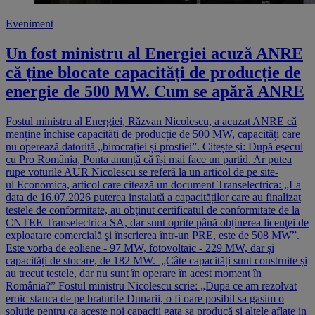
Eveniment
Un fost ministru al Energiei acuză ANRE
că ține blocate capacități de producție de
energie de 500 MW. Cum se apără ANRE
Fostul ministru al Energiei, Răzvan Nicolescu, a acuzat ANRE că
menține închise capacități de producție de 500 MW, capacități care
nu operează datorită „birocrației și prostiei”. Citește și: După eșecul
cu Pro România, Ponta anunță că își mai face un partid. Ar putea
rupe voturile AUR Nicolescu se referă la un articol de pe site-
ul Economica, articol care citează un document Transelectrica: „La
data de 16.07.2026 puterea instalată a capacităților care au finalizat
testele de conformitate, au obţinut certificatul de conformitate de la
CNTEE Transelectrica SA, dar sunt oprite până obținerea licenţei de
exploatare comercială şi înscrierea într-un PRE, este de 508 MW”.
Este vorba de eoliene - 97 MW, fotovoltaic - 229 MW, dar și
capacități de stocare, de 182 MW. „Câte capacități sunt construite și
au trecut testele, dar nu sunt în operare în acest moment în
România?” Fostul ministru Nicolescu scrie: „Dupa ce am rezolvat
eroic stanca de pe braturile Dunarii, o fi oare posibil sa gasim o
solutie pentru ca aceste noi capaciti gata sa producă si altele aflate in