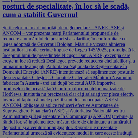
posturi de specialitate, în loc să le scadă,
cum a stabilit Guvernul
Șefii celor trei mari autorități de reglementare – ANRE, ASF și
ANCOM – vor prezenta marți Parlamentului propunerile de
reducere a numărului de posturi și a salariilor, în conformitate cu
legea adoptată de Guvernul Bolojan. Măsurile vizează alinierea
instituțiilor la noile cerințe impuse de Legea 145/2025, promulgată la
începutul lunii de președintele Nicușor Dan. ANRE, excepția care
crește în loc să reducă Deși legea prevede reducerea cheltuielilor și a
numărului de angajați, Autoritatea Națională de Reglementare în
Domeniul Energiei (ANRE) intenționează să suplimenteze posturile
de specialitate. Citește și: Clopotele Catedralei Mântuirii Neamului,
fabricate în Austria - trei ani după boicotul AUR împotriva
produselor din această țară Conform documentelor analizate de
HotNews, instituția nu precizează clar câți salariați vor pleca efectiv,
invocând faptul că unele poziții sunt deja neocupate. ASF și
ANCOM, obligate să aplice reduceri efective Autoritatea de
Supraveghere Financiară (ASF) și Autoritatea Națională pentru
Administrare și Reglementare în Comunicații (ANCOM) trebuie, la
rândul lor, să implementeze măsuri clare de diminuare a numărului
de posturi și a veniturilor angajaților. Raportările prezentate
Parlamentului urmează să evidențieze modul în care aceste instituții