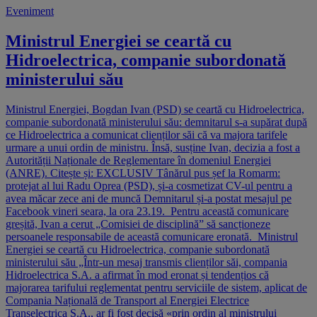
Eveniment
Ministrul Energiei se ceartă cu
Hidroelectrica, companie subordonată
ministerului său
Ministrul Energiei, Bogdan Ivan (PSD) se ceartă cu Hidroelectrica,
companie subordonată ministerului său: demnitarul s-a supărat după
ce Hidroelectrica a comunicat clienților săi că va majora tarifele
urmare a unui ordin de ministru. Însă, susține Ivan, decizia a fost a
Autorității Naționale de Reglementare în domeniul Energiei
(ANRE). Citește și: EXCLUSIV Tânărul pus șef la Romarm:
protejat al lui Radu Oprea (PSD), și-a cosmetizat CV-ul pentru a
avea măcar zece ani de muncă Demnitarul și-a postat mesajul pe
Facebook vineri seara, la ora 23.19. Pentru această comunicare
greșită, Ivan a cerut „Comisiei de disciplină” să sancționeze
persoanele responsabile de această comunicare eronată. Ministrul
Energiei se ceartă cu Hidroelectrica, companie subordonată
ministerului său „Într-un mesaj transmis clienților săi, compania
Hidroelectrica S.A. a afirmat în mod eronat și tendențios că
majorarea tarifului reglementat pentru serviciile de sistem, aplicat de
Compania Națională de Transport al Energiei Electrice
Transelectrica S.A., ar fi fost decisă «prin ordin al ministrului