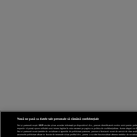
Nouă ne pasă ca datele tale personale să rămână confidențiale
Noi și partenerii noștri
1019
stocăm și/sau accesăm informații pe dispozitivul dvs., precum identificatorii cookie unici pentru prelucr
respectiv vă puteți opune utilizării unui interes legitim în orice moment pe pagina cu politica de confidențialitate. Aceste alegeri vor fi
Noi si partenerii nostri (retelele de socializare si agentiile de publicitate partenere, precum si furnizorii nostri de servicii de date a
anunturile publicitare afisate in functie de interesele si/sau profilul dvs., pentru a va oferi functionalitati aferente retelelor de socia