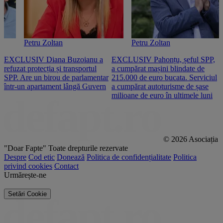
Petru Zoltan
Petru Zoltan
EXCLUSIV Diana Buzoianu a
EXCLUSIV Pahonțu, șeful SPP,
E
refuzat protecția și transportul
a cumpărat mașini blindate de
u
SPP. Are un birou de parlamentar
215.000 de euro bucata. Serviciul
c
într-un apartament lângă Guvern
a cumpărat autoturisme de șase
O
milioane de euro în ultimele luni
p
© 2026 Asociația
"Doar Fapte"
Toate drepturile rezervate
Despre
Cod etic
Donează
Politica de confidențialitate
Politica
privind cookies
Contact
Urmărește-ne
Setări Cookie