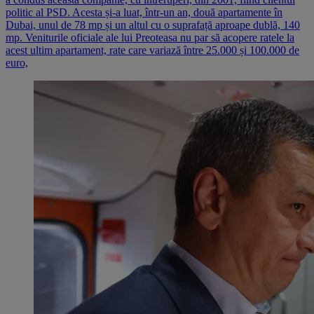
politic al PSD. Acesta și-a luat, într-un an, două apartamente în
Dubai, unul de 78 mp și un altul cu o suprafață aproape dublă, 140
mp. Veniturile oficiale ale lui Preoteasa nu par să acopere ratele la
acest ultim apartament, rate care variază între 25.000 și 100.000 de
euro,