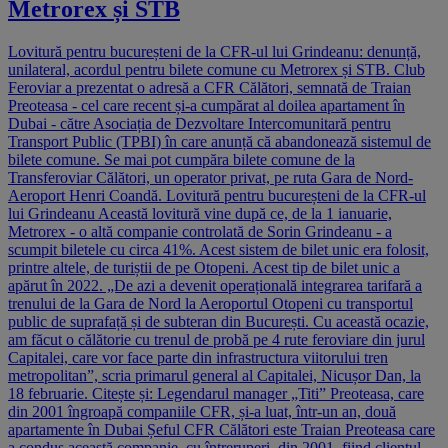
Metrorex și STB
Lovitură pentru bucureșteni de la CFR-ul lui Grindeanu: denunță,
unilateral, acordul pentru bilete comune cu Metrorex și STB. Club
Feroviar a prezentat o adresă a CFR Călători, semnată de Traian
Preoteasa - cel care recent și-a cumpărat al doilea apartament în
Dubai - către Asociația de Dezvoltare Intercomunitară pentru
Transport Public (TPBI) în care anunță că abandonează sistemul de
bilete comune. Se mai pot cumpăra bilete comune de la
Transferoviar Călători, un operator privat, pe ruta Gara de Nord-
Aeroport Henri Coandă. Lovitură pentru bucureșteni de la CFR-ul
lui Grindeanu Această lovitură vine după ce, de la 1 ianuarie,
Metrorex - o altă companie controlată de Sorin Grindeanu - a
scumpit biletele cu circa 41%. Acest sistem de bilet unic era folosit,
printre altele, de turiștii de pe Otopeni. Acest tip de bilet unic a
apărut în 2022. „De azi a devenit operațională integrarea tarifară a
trenului de la Gara de Nord la Aeroportul Otopeni cu transportul
public de suprafață și de subteran din București. Cu această ocazie,
am făcut o călătorie cu trenul de probă pe 4 rute feroviare din jurul
Capitalei, care vor face parte din infrastructura viitorului tren
metropolitan”, scria primarul general al Capitalei, Nicușor Dan, la
18 februarie. Citește și: Legendarul manager „Titi” Preoteasa, care
din 2001 îngroapă companiile CFR, și-a luat, într-un an, două
apartamente în Dubai Șeful CFR Călători este Traian Preoteasa care
a condus această companie, cu întreruperi, din 2001, fiind clientul