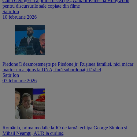
Călin Georgescu a primit o stea pe „Walk of Fame” la Hollywood
pentru discursurile sale copiate din filme
Satir Ion
10 februarie 2026
Piedone îl dezmoștenește pe Piedone jr: Rușinea familiei, nici măcar
martor nu a ajuns la DNA, fură subordonații fără el
Satir Ion
07 februarie 2026
România, prima medalie la JO de iarnă: echipa George Simion și
Mihail Neamțu, AUR la curling