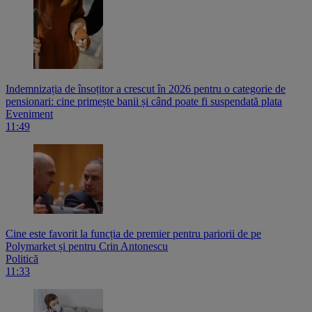
Indemnizația de însoțitor a crescut în 2026 pentru o categorie de
pensionari: cine primește banii și când poate fi suspendată plata
Eveniment
11:49
Cine este favorit la funcția de premier pentru pariorii de pe
Polymarket și pentru Crin Antonescu
Politică
11:33