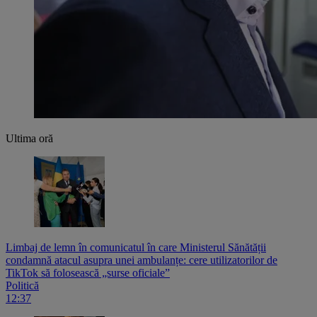
Ultima oră
Limbaj de lemn în comunicatul în care Ministerul Sănătății
condamnă atacul asupra unei ambulanțe: cere utilizatorilor de
TikTok să folosească „surse oficiale”
Politică
12:37