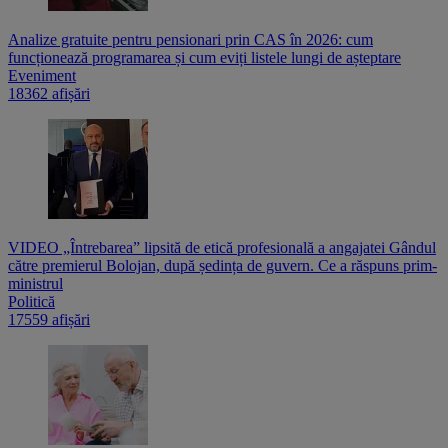
Analize gratuite pentru pensionari prin CAS în 2026: cum
funcționează programarea și cum eviți listele lungi de așteptare
Eveniment
18362 afișări
VIDEO „Întrebarea” lipsită de etică profesională a angajatei Gândul
către premierul Bolojan, după ședința de guvern. Ce a răspuns prim-
ministrul
Politică
17559 afișări