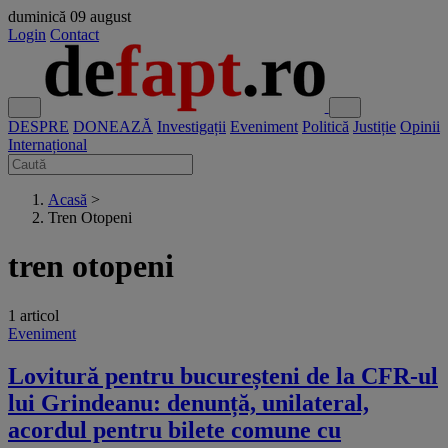
duminică
09 august
Login
Contact
DESPRE
DONEAZĂ
Investigații
Eveniment
Politică
Justiție
Opinii
Internațional
Acasă
>
Tren Otopeni
tren otopeni
1 articol
Eveniment
Lovitură pentru bucureșteni de la CFR-ul
lui Grindeanu: denunță, unilateral,
acordul pentru bilete comune cu