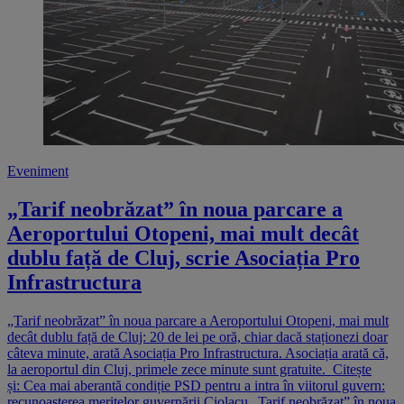
Eveniment
„Tarif neobrăzat” în noua parcare a
Aeroportului Otopeni, mai mult decât
dublu față de Cluj, scrie Asociația Pro
Infrastructura
„Tarif neobrăzat” în noua parcare a Aeroportului Otopeni, mai mult
decât dublu față de Cluj: 20 de lei pe oră, chiar dacă staționezi doar
câteva minute, arată Asociația Pro Infrastructura. Asociația arată că,
la aeroportul din Cluj, primele zece minute sunt gratuite. Citește
și: Cea mai aberantă condiție PSD pentru a intra în viitorul guvern:
recunoașterea meritelor guvernării Ciolacu „Tarif neobrăzat” în noua