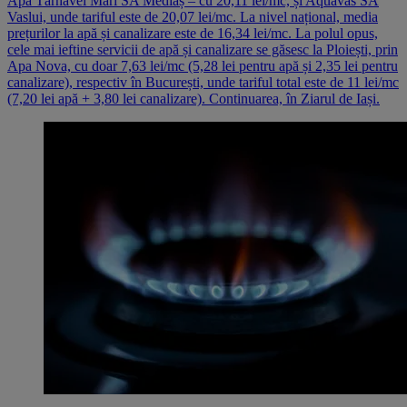
Apa Târnavei Mari SA Mediaș – cu 20,11 lei/mc, și Aquavas SA
Vaslui, unde tariful este de 20,07 lei/mc. La nivel național, media
prețurilor la apă și canalizare este de 16,34 lei/mc. La polul opus,
cele mai ieftine servicii de apă și canalizare se găsesc la Ploiești, prin
Apa Nova, cu doar 7,63 lei/mc (5,28 lei pentru apă și 2,35 lei pentru
canalizare), respectiv în București, unde tariful total este de 11 lei/mc
(7,20 lei apă + 3,80 lei canalizare). Continuarea, în Ziarul de Iași.