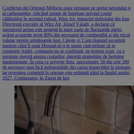
Conflictul din Orientul Mijlociu pune presiune pe prețul petrolului și
al carburanților, ridicând semne de întrebare privind costul
călătoriilor în sezonul estival. Wizz Air, impactul războiului din Iran
Directorul executiv al Wizz Air, József Váradi, a declarat că
operatorul aerian este protejat în mare parte de fluctuațiile pieței,
având acoperite peste 80% din necesarul de combustibil și din riscul
valutar pentru următoarele luni. Citește și: Cum răspund securiștii
iranieni când îi sună Mossad-ul și le spune cum trebuie să se
comporte Astfel, compania nu se confruntă, pe termen scurt, cu o
presiune majoră asupra costurilor, datorită strategiilor de hedging
implementate. În ceea ce privește flota, aproximativ 30 din cele 260
de aeronave sunt încă indisponibile din cauza inspecțiilor la motoare,
iar revenirea completă în operare este estimată până la finalul anului
2027. Continuarea, în Ziarul de Iași