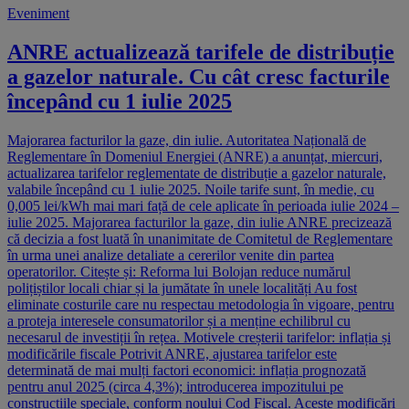
Eveniment
ANRE actualizează tarifele de distribuție
a gazelor naturale. Cu cât cresc facturile
începând cu 1 iulie 2025
Majorarea facturilor la gaze, din iulie. Autoritatea Națională de
Reglementare în Domeniul Energiei (ANRE) a anunțat, miercuri,
actualizarea tarifelor reglementate de distribuție a gazelor naturale,
valabile începând cu 1 iulie 2025. Noile tarife sunt, în medie, cu
0,005 lei/kWh mai mari față de cele aplicate în perioada iulie 2024 –
iulie 2025. Majorarea facturilor la gaze, din iulie ANRE precizează
că decizia a fost luată în unanimitate de Comitetul de Reglementare
în urma unei analize detaliate a cererilor venite din partea
operatorilor. Citește și: Reforma lui Bolojan reduce numărul
polițiștilor locali chiar și la jumătate în unele localități Au fost
eliminate costurile care nu respectau metodologia în vigoare, pentru
a proteja interesele consumatorilor și a menține echilibrul cu
necesarul de investiții în rețea. Motivele creșterii tarifelor: inflația și
modificările fiscale Potrivit ANRE, ajustarea tarifelor este
determinată de mai mulți factori economici: inflația prognozată
pentru anul 2025 (circa 4,3%); introducerea impozitului pe
construcțiile speciale, conform noului Cod Fiscal. Aceste modificări