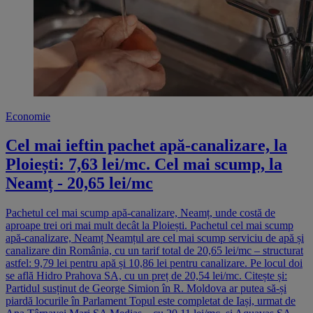
Economie
Cel mai ieftin pachet apă-canalizare, la
Ploiești: 7,63 lei/mc. Cel mai scump, la
Neamț - 20,65 lei/mc
Pachetul cel mai scump apă-canalizare, Neamț, unde costă de
aproape trei ori mai mult decât la Ploiești. Pachetul cel mai scump
apă-canalizare, Neamț Neamțul are cel mai scump serviciu de apă și
canalizare din România, cu un tarif total de 20,65 lei/mc – structurat
astfel: 9,79 lei pentru apă și 10,86 lei pentru canalizare. Pe locul doi
se află Hidro Prahova SA, cu un preț de 20,54 lei/mc. Citește și:
Partidul susținut de George Simion în R. Moldova ar putea să-și
piardă locurile în Parlament Topul este completat de Iași, urmat de