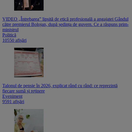
VIDEO „Întrebarea” lipsită de etică profesională a angajatei Gândul
către premierul Bolojan, după ședința de guvern. Ce a răspuns prim-
ministrul
Politică
10550 afișări
Talonul de pensie în 2026, explicat rând cu rând: ce reprezintă
fiecare sumă și reținere
Eveniment
9591 afișări