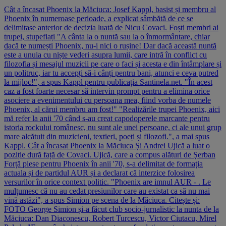
Cât a încasat Phoenix la Măciuca: Josef Kappl, basist și membru al
Phoenix în numeroase perioade, a explicat sâmbătă de ce se
delimitase anterior de decizia luată de Nicu Covaci. Foști membri ai
trupei, stupefiați "A cânta la o nuntă sau la o înmormântare, chiar
dacă te numești Phoenix, nu-i nici o rușine! Dar dacă această nuntă
este a unuia cu niște vederi asupra lumii, care intră în conflict cu
filozofia și mesajul muzicii pe care o faci și acesta e din întâmplare și
un politruc, iar tu accepți să-i cânți pentru bani, atunci e ceva putred
la mijloc!", a spus Kappl pentru publicația Santinela.net. "În acest
caz a fost foarte necesar să intervin prompt pentru a elimina orice
asociere a evenimentului cu persoana mea, fiind vorba de numele
Phoenix, al cărui membru am fost!" "Realizările trupei Phoenix, aici
mă refer la anii '70 când s-au creat capodoperele marcante pentru
istoria rockului românesc, nu sunt ale unei persoane, ci ale unui grup
mare alcătuit din muzicieni, textieri, poeți și filozofi.", a mai spus
Kappl. Cât a încasat Phoenix la Măciuca Și Andrei Ujică a luat o
poziție dură față de Covaci. Ujică, care a compus alături de Șerban
Forță piese pentru Phoenix în anii '70, s-a delimitat de formația
actuala și de partidul AUR și a declarat că interzice folosirea
versurilor în orice context politic. "Phoenix are imnul AUR - . Le
mulțumesc că nu au cedat presiunilor care au existat ca să nu mai
vină astăzi", a spus Simion pe scena de la Măciuca. Citește și:
FOTO George Simion și-a făcut club socio-jurnalistic la nunta de la
Măciuca: Dan Diaconescu, Robert Turcescu, Victor Ciutacu, Mirel