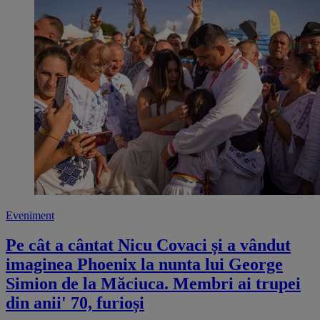
Eveniment
Pe cât a cântat Nicu Covaci și a vândut
imaginea Phoenix la nunta lui George
Simion de la Măciuca. Membri ai trupei
din anii' 70, furioși