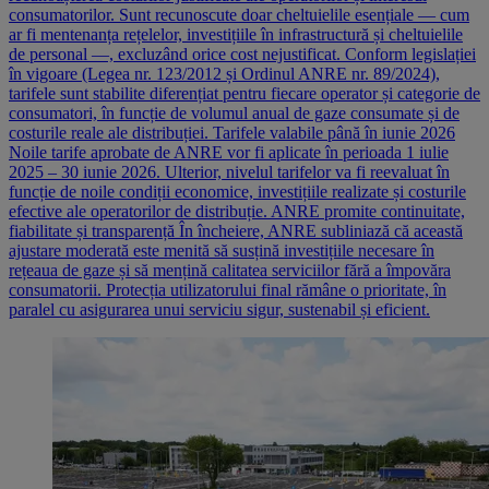
consumatorilor. Sunt recunoscute doar cheltuielile esențiale — cum
ar fi mentenanța rețelelor, investițiile în infrastructură și cheltuielile
de personal —, excluzând orice cost nejustificat. Conform legislației
în vigoare (Legea nr. 123/2012 și Ordinul ANRE nr. 89/2024),
tarifele sunt stabilite diferențiat pentru fiecare operator și categorie de
consumatori, în funcție de volumul anual de gaze consumate și de
costurile reale ale distribuției. Tarifele valabile până în iunie 2026
Noile tarife aprobate de ANRE vor fi aplicate în perioada 1 iulie
2025 – 30 iunie 2026. Ulterior, nivelul tarifelor va fi reevaluat în
funcție de noile condiții economice, investițiile realizate și costurile
efective ale operatorilor de distribuție. ANRE promite continuitate,
fiabilitate și transparență În încheiere, ANRE subliniază că această
ajustare moderată este menită să susțină investițiile necesare în
rețeaua de gaze și să mențină calitatea serviciilor fără a împovăra
consumatorii. Protecția utilizatorului final rămâne o prioritate, în
paralel cu asigurarea unui serviciu sigur, sustenabil și eficient.