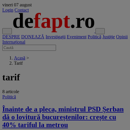
vineri
07 august
Login
Contact
DESPRE
DONEAZĂ
Investigații
Eveniment
Politică
Justiție
Opinii
Internațional
Acasă
>
Tarif
tarif
8 articole
Politică
Înainte de a pleca, ministrul PSD Șerban
dă o lovitură bucureștenilor: crește cu
40% tariful la metrou