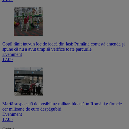
Copil rănit într-un loc de joacă din Iași: Primăria contestă amenda și
spune că nu a avut timp să verifice toate parcurile
Eveniment
17:09
Marfă suspectată de posibil uz militar, blocată în România: firmele
cer milioane de euro despăgubiri
Eveniment
17:05