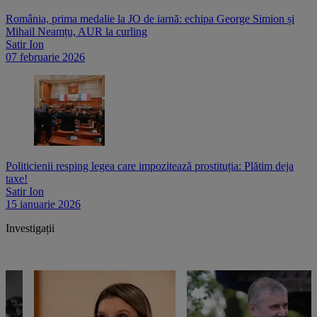
România, prima medalie la JO de iarnă: echipa George Simion și
Mihail Neamțu, AUR la curling
Satir Ion
07 februarie 2026
Politicienii resping legea care impozitează prostituția: Plătim deja
taxe!
Satir Ion
15 ianuarie 2026
Investigații