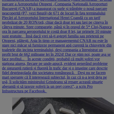
parcare a Aeroportului Otopeni „Compania Națională Aeroporturi
București (CNAB) a inaugurat cu surle și trâmbițe o nouă parcare
neacoperită (P7, vezi figură) de 671 de locuri în fața terminalului
Plecări al Aeroportului Internațional Henri Coandă cu un tarif
neobrăzat de 20 RON/oră, chiar dacă doar iei sau lași pe cineva în
câteva minute. Spre comparație, până și în orașul de 5* Cluj-Napoca
ora în parcarea aeroportului te costă doar 8 lei, iar primele 10 minute
sunt gratuite. Însă dacă vrei să-ți aștepți familia sau prietenii pe
Otopeni, plătești. Asta în timp ce managementul CNAB nu este în
stare nici măcar să furnizeze permanent apă curentă la chiuvetele din
toaletele din incinta terminalului, deși compania a înregistrat un
profit brut de 662 milioane lei în 2024! Dar ce știm noi, poate așa se
face profitul... În aceste condiții, probabil că mulți șoferi vor
staționa aiurea, fiecare pe unde-apucă, evident generând probleme
de siguranță rutieră și fluență în trafic dar și o imagine care descrie
fidel degringolada din societatea românească. Deși nu ne facem
mari speranțe că îl interesează subiectul, în caz că n-a ieșit deja pe
ușă, îi solicităm ministrului Grindeanu să repare această situație
aberantă și să taxeze șoferii la un preț corect”, a scris Pro
Infrastructura pe Facebook.