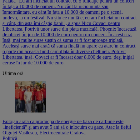
Palada "Eu am încheiat un contract cu o fundație pentru un concert
în fața a 10.000 de oameni. Nu cânt la nicio nuntă sau
înmormântare, eu cânt în fața a 10.000 de oameni pe o scenă,
undeva, la un festival. Nu știu ce nuntă e, eu am încheiat un contract
și cânt, din asta îmi câștig banii", a spus Nicu Covaci pentru
Libertatea. Potrivit unor surse din piața muzicală, Phoenix încasează,
de obicei, în jur de 10.000 de euro pentru un concert. În acest caz,
însă, mai multe surse susțin că suma ar fi fost aproape triplată.
Aceleași surse mai arată că suma finală nu apare ca atare în contract,
o parte din aceasta fiind camuflată în diverse cheltuieli. Potrivit
Libertatea, însă, Covaci ar fi încasat doar 8.000 de euro, deși inițial
ceruse în jur de 10.000 de euro.
Ultima oră
Bolojan arată că producția de energie pe bază de cărbune este
„ineficientă” și am avut 5 ani să o înlocuim cu gaze. Atac la fieful
Olguței Vasilescu, Electrocentrale Craiova
Politică