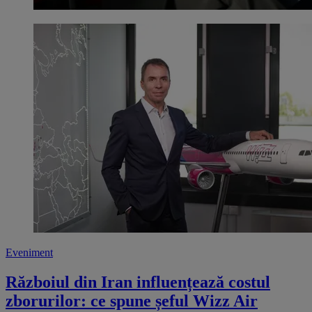
Eveniment
Războiul din Iran influențează costul
zborurilor: ce spune șeful Wizz Air