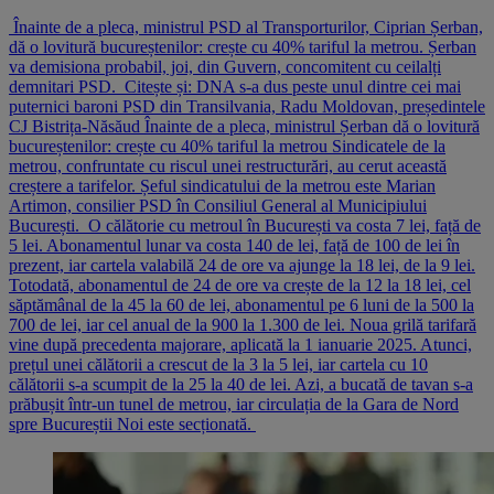
Înainte de a pleca, ministrul PSD al Transporturilor, Ciprian Șerban,
dă o lovitură bucureștenilor: crește cu 40% tariful la metrou. Șerban
va demisiona probabil, joi, din Guvern, concomitent cu ceilalți
demnitari PSD. Citește și: DNA s-a dus peste unul dintre cei mai
puternici baroni PSD din Transilvania, Radu Moldovan, președintele
CJ Bistrița-Năsăud Înainte de a pleca, ministrul Șerban dă o lovitură
bucureștenilor: crește cu 40% tariful la metrou Sindicatele de la
metrou, confruntate cu riscul unei restructurări, au cerut această
creștere a tarifelor. Șeful sindicatului de la metrou este Marian
Artimon, consilier PSD în Consiliul General al Municipiului
București. O călătorie cu metroul în București va costa 7 lei, față de
5 lei. Abonamentul lunar va costa 140 de lei, față de 100 de lei în
prezent, iar cartela valabilă 24 de ore va ajunge la 18 lei, de la 9 lei.
Totodată, abonamentul de 24 de ore va crește de la 12 la 18 lei, cel
săptămânal de la 45 la 60 de lei, abonamentul pe 6 luni de la 500 la
700 de lei, iar cel anual de la 900 la 1.300 de lei. Noua grilă tarifară
vine după precedenta majorare, aplicată la 1 ianuarie 2025. Atunci,
prețul unei călătorii a crescut de la 3 la 5 lei, iar cartela cu 10
călătorii s-a scumpit de la 25 la 40 de lei. Azi, a bucată de tavan s-a
prăbușit într-un tunel de metrou, iar circulația de la Gara de Nord
spre Bucureștii Noi este secționată.