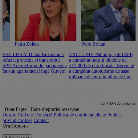
Petru Zoltan
Petru Zoltan
EXCLUSIV Diana Buzoianu a
EXCLUSIV Pahonțu, șeful SPP,
E
refuzat protecția și transportul
a cumpărat mașini blindate de
u
SPP. Are un birou de parlamentar
215.000 de euro bucata. Serviciul
c
într-un apartament lângă Guvern
a cumpărat autoturisme de șase
O
milioane de euro în ultimele luni
p
© 2026 Asociația
"Doar Fapte"
Toate drepturile rezervate
Despre
Cod etic
Donează
Politica de confidențialitate
Politica
privind cookies
Contact
Urmărește-ne
Setări Cookie