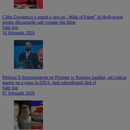
Călin Georgescu a primit o stea pe „Walk of Fame” la Hollywood
pentru discursurile sale copiate din filme
Satir Ion
10 februarie 2026
Piedone îl dezmoștenește pe Piedone jr: Rușinea familiei, nici măcar
martor nu a ajuns la DNA, fură subordonații fără el
Satir Ion
07 februarie 2026