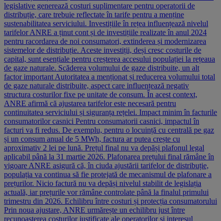
legislative generează costuri suplimentare pentru operatorii de
distribuție, care trebuie reflectate în tarife pentru a menține
sustenabilitatea serviciului. Investițiile în rețea influențează nivelul
tarifelor ANRE a ținut cont și de investițiile realizate în anul 2024
pentru racordarea de noi consumatori, extinderea și modernizarea
sistemelor de distribuție. Aceste investiții, deși cresc costurile de
capital, sunt esențiale pentru creșterea accesului populației la rețeaua
de gaze naturale. Scăderea volumului de gaze distribuite, un alt
factor important Autoritatea a menționat și reducerea volumului total
de gaze naturale distribuite, aspect care influențează negativ
structura costurilor fixe pe unitate de consum. În acest context,
ANRE afirmă că ajustarea tarifelor este necesară pentru
continuitatea serviciului și siguranța rețelei. Impact minim în facturile
consumatorilor casnici Pentru consumatorii casnici, impactul în
facturi va fi redus. De exemplu, pentru o locuință cu centrală pe gaz
și un consum anual de 5 MWh, factura ar putea crește cu
aproximativ 2 lei pe lună. Prețul final nu va depăși plafonul legal
aplicabil până la 31 martie 2026. Plafonarea prețului final rămâne în
vigoare ANRE asigură că, în ciuda ajustării tarifelor de distribuție,
populația va continua să fie protejată de mecanismul de plafonare a
prețurilor. Nicio factură nu va depăși nivelul stabilit de legislația
actuală, iar prețurile vor rămâne controlate până la finalul primului
trimestru din 2026. Echilibru între costuri și protecția consumatorului
Prin noua ajustare, ANRE urmărește un echilibru just între
recunoașterea costurilor justificate ale operatorilor și interesul