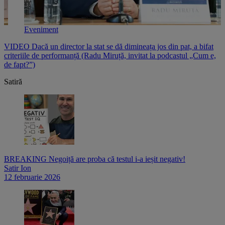
Eveniment
e
VIDEO Dacă un director la stat se dă dimineața jos din pat, a bifat
V
criteriile de performanță (Radu Miruță, invitat la podcastul „Cum e,
i
de fapt?”)
p
Satiră
BREAKING Negoiță are proba că testul i-a ieșit negativ!
Satir Ion
12 februarie 2026