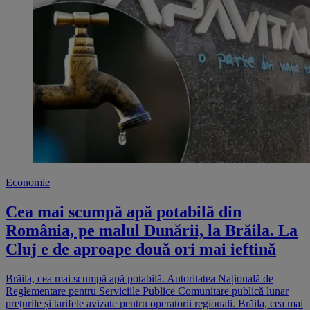
Economie
Cea mai scumpă apă potabilă din
România, pe malul Dunării, la Brăila. La
Cluj e de aproape două ori mai ieftină
Brăila, cea mai scumpă apă potabilă. Autoritatea Națională de
Reglementare pentru Serviciile Publice Comunitare publică lunar
prețurile și tarifele avizate pentru operatorii regionali. Brăila, cea mai