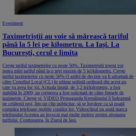
Eveniment
Taximetriștii au voie să mărească tariful
până la 5 lei pe kilometru. La Iași. La
București, cerul e limita
Crește tariful taximetrelor cu peste 50%. Taximetriştii ieșeni vor
putea mări tariful până la o preţ maxim de 5 lei/kilometru. Crește
tariful taximetrelor cu peste 50% O astfel de decizie va fi adoptată de
către Consiliul Local (CL) în ultima şedinţă ordinară din acest an,
care va avea loc joi. Actuala limită, de 3,2 lei/kilometru, a fost
stabilită în 2009, iar creşterea a fost solicitată de către firmele de
taximetrie. Citește și: VIDEO Propaganda Kremlinului îi îndeamnă
pe cetățenii ruși, într-un clip publicitar, să se înroleze ca să poată
cumpăra telefoane mobile copiilor lor. Videoclipul nu arată marca
telefonului Acestea au invocat mai multe motive pentru ajustarea
tarifului. Continuarea, în Ziarul de Iași.