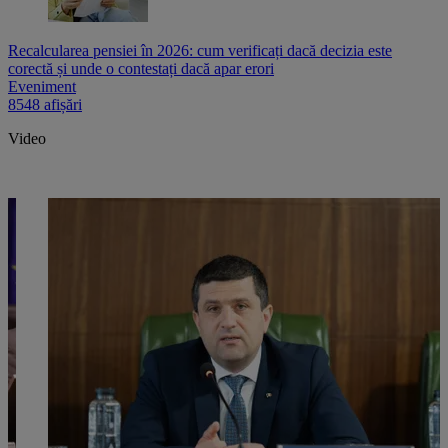
Recalcularea pensiei în 2026: cum verificați dacă decizia este
corectă și unde o contestați dacă apar erori
Eveniment
8548 afișări
Video