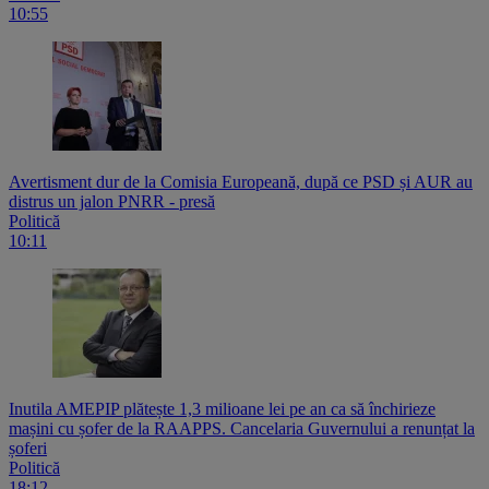
10:55
Avertisment dur de la Comisia Europeană, după ce PSD și AUR au
distrus un jalon PNRR - presă
Politică
10:11
Inutila AMEPIP plătește 1,3 milioane lei pe an ca să închirieze
mașini cu șofer de la RAAPPS. Cancelaria Guvernului a renunțat la
șoferi
Politică
18:12