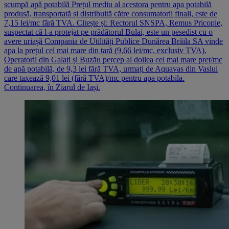
scumpă apă potabilă Prețul mediu al acestora pentru apa potabilă
produsă, transportată și distribuită către consumatorii finali, este de
7,15 lei/mc fără TVA. Citește și: Rectorul SNSPA, Remus Pricopie,
suspectat că l-a protejat pe prădătorul Bulai, este un pesedist cu o
avere uriașă Compania de Utilități Publice Dunărea Brăila SA vinde
apa la prețul cel mai mare din țară (9,66 lei/mc, exclusiv TVA).
Operatorii din Galați și Buzău percep al doilea cel mai mare preț/mc
de apă potabilă, de 9,3 lei fără TVA, urmați de Aquavas din Vaslui
care taxează 9,01 lei (fără TVA)/mc pentru apa potabila.
Continuarea, în Ziarul de Iași.