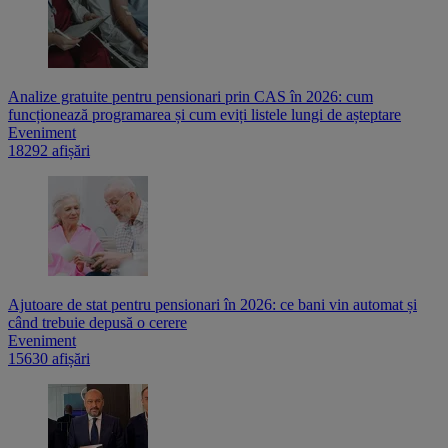
Analize gratuite pentru pensionari prin CAS în 2026: cum
funcționează programarea și cum eviți listele lungi de așteptare
Eveniment
18292 afișări
Ajutoare de stat pentru pensionari în 2026: ce bani vin automat și
când trebuie depusă o cerere
Eveniment
15630 afișări