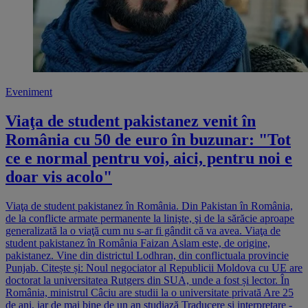
Eveniment
Viaţa de student pakistanez venit în
România cu 50 de euro în buzunar: "Tot
ce e normal pentru voi, aici, pentru noi e
doar vis acolo"
Viaţa de student pakistanez în România. Din Pakistan în România,
de la conflicte armate permanente la linişte, şi de la sărăcie aproape
generalizată la o viaţă cum nu s-ar fi gândit că va avea. Viaţa de
student pakistanez în România Faizan Aslam este, de origine,
pakistanez. Vine din districtul Lodhran, din conflictuala provincie
Punjab. Citește și: Noul negociator al Republicii Moldova cu UE are
doctorat la universitatea Rutgers din SUA, unde a fost și lector. În
România, ministrul Câciu are studii la o universitate privată Are 25
de ani, iar de mai bine de un an studiază Traducere şi interpretare -