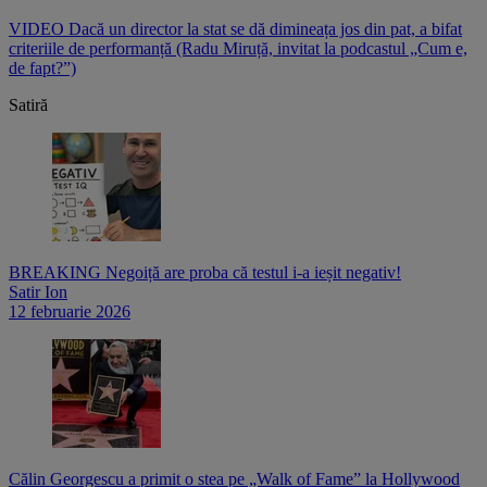
e
VIDEO Dacă un director la stat se dă dimineața jos din pat, a bifat
V
criteriile de performanță (Radu Miruță, invitat la podcastul „Cum e,
i
de fapt?”)
p
Satiră
BREAKING Negoiță are proba că testul i-a ieșit negativ!
Satir Ion
12 februarie 2026
Călin Georgescu a primit o stea pe „Walk of Fame” la Hollywood