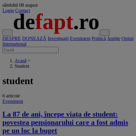
sâmbătă
08 august
Login
Contact
DESPRE
DONEAZĂ
Investigații
Eveniment
Politică
Justiție
Opinii
Internațional
Acasă
>
Student
student
6 articole
Eveniment
La 87 de ani, începe viața de student:
povestea pensionarului care a fost admis
pe un loc la buget