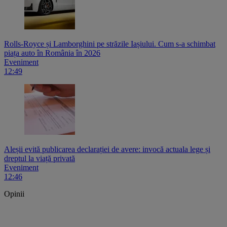
Rolls-Royce și Lamborghini pe străzile Iașiului. Cum s-a schimbat
piața auto în România în 2026
Eveniment
12:49
Aleșii evită publicarea declarației de avere: invocă actuala lege și
dreptul la viață privată
Eveniment
12:46
Opinii