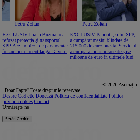
Petru Zoltan
Petru Zoltan
EXCLUSIV Diana Buzoianu a
EXCLUSIV Pahonțu, șeful SPP,
E
refuzat protecția și transportul
a cumpărat mașini blindate de
u
SPP. Are un birou de parlamentar
215.000 de euro bucata. Serviciul
c
într-un apartament lângă Guvern
a cumpărat autoturisme de șase
O
milioane de euro în ultimele luni
p
© 2026 Asociația
"Doar Fapte"
Toate drepturile rezervate
Despre
Cod etic
Donează
Politica de confidențialitate
Politica
privind cookies
Contact
Urmărește-ne
Setări Cookie