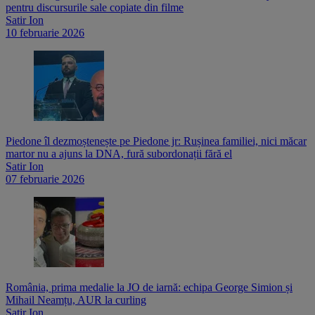
pentru discursurile sale copiate din filme
Satir Ion
10 februarie 2026
Piedone îl dezmoștenește pe Piedone jr: Rușinea familiei, nici măcar
martor nu a ajuns la DNA, fură subordonații fără el
Satir Ion
07 februarie 2026
România, prima medalie la JO de iarnă: echipa George Simion și
Mihail Neamțu, AUR la curling
Satir Ion