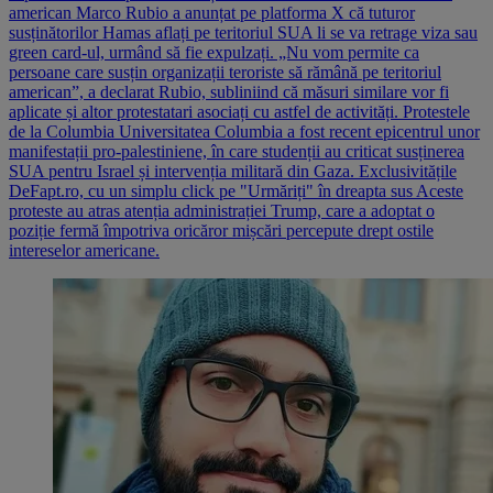
american Marco Rubio a anunțat pe platforma X că tuturor
susținătorilor Hamas aflați pe teritoriul SUA li se va retrage viza sau
green card-ul, urmând să fie expulzați. „Nu vom permite ca
persoane care susțin organizații teroriste să rămână pe teritoriul
american”, a declarat Rubio, subliniind că măsuri similare vor fi
aplicate și altor protestatari asociați cu astfel de activități. Protestele
de la Columbia Universitatea Columbia a fost recent epicentrul unor
manifestații pro-palestiniene, în care studenții au criticat susținerea
SUA pentru Israel și intervenția militară din Gaza. Exclusivitățile
DeFapt.ro, cu un simplu click pe "Urmăriți" în dreapta sus Aceste
proteste au atras atenția administrației Trump, care a adoptat o
poziție fermă împotriva oricăror mișcări percepute drept ostile
intereselor americane.