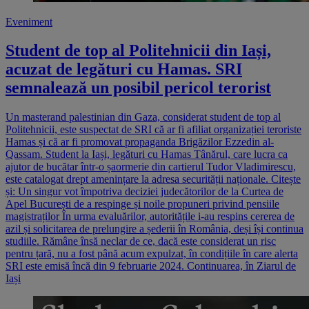
Eveniment
Student de top al Politehnicii din Iași,
acuzat de legături cu Hamas. SRI
semnalează un posibil pericol terorist
Un masterand palestinian din Gaza, considerat student de top al
Politehnicii, este suspectat de SRI că ar fi afiliat organizației teroriste
Hamas și că ar fi promovat propaganda Brigăzilor Ezzedin al-
Qassam. Student la Iași, legături cu Hamas Tânărul, care lucra ca
ajutor de bucătar într-o șaormerie din cartierul Tudor Vladimirescu,
este catalogat drept amenințare la adresa securității naționale. Citește
și: Un singur vot împotriva deciziei judecătorilor de la Curtea de
Apel București de a respinge și noile propuneri privind pensiile
magistraților În urma evaluărilor, autoritățile i-au respins cererea de
azil și solicitarea de prelungire a șederii în România, deși își continua
studiile. Rămâne însă neclar de ce, dacă este considerat un risc
pentru țară, nu a fost până acum expulzat, în condițiile în care alerta
SRI este emisă încă din 9 februarie 2024. Continuarea, în Ziarul de
Iași