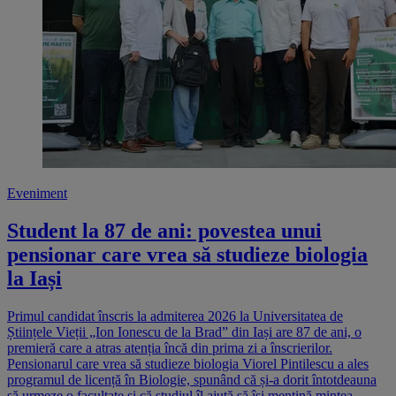
Eveniment
Student la 87 de ani: povestea unui
pensionar care vrea să studieze biologia
la Iași
Primul candidat înscris la admiterea 2026 la Universitatea de
Științele Vieții „Ion Ionescu de la Brad” din Iași are 87 de ani, o
premieră care a atras atenția încă din prima zi a înscrierilor.
Pensionarul care vrea să studieze biologia Viorel Pintilescu a ales
programul de licență în Biologie, spunând că și-a dorit întotdeauna
să urmeze o facultate și că studiul îl ajută să își mențină mintea