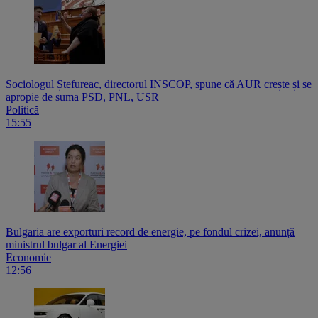
Sociologul Ștefureac, directorul INSCOP, spune că AUR crește și se
apropie de suma PSD, PNL, USR
Politică
15:55
Bulgaria are exporturi record de energie, pe fondul crizei, anunță
ministrul bulgar al Energiei
Economie
12:56