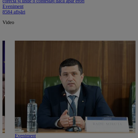
corectă și unde o contestați dacă apar erori
Eveniment
8584 afișări
Video
Eveniment