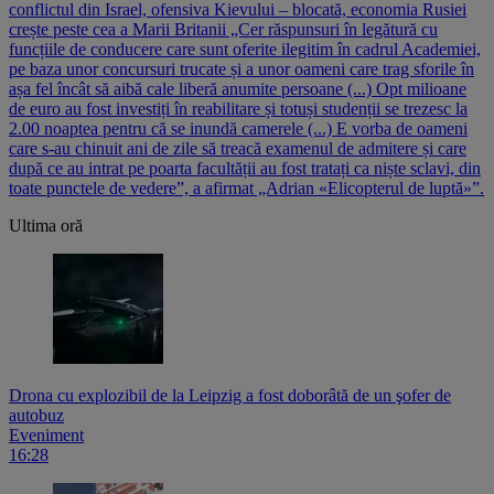
conflictul din Israel, ofensiva Kievului – blocată, economia Rusiei
crește peste cea a Marii Britanii „Cer răspunsuri în legătură cu
funcțiile de conducere care sunt oferite ilegitim în cadrul Academiei,
pe baza unor concursuri trucate și a unor oameni care trag sforile în
așa fel încât să aibă cale liberă anumite persoane (...) Opt milioane
de euro au fost investiți în reabilitare și totuși studenții se trezesc la
2.00 noaptea pentru că se inundă camerele (...) E vorba de oameni
care s-au chinuit ani de zile să treacă examenul de admitere și care
după ce au intrat pe poarta facultății au fost tratați ca niște sclavi, din
toate punctele de vedere”, a afirmat „Adrian «Elicopterul de luptă»”.
Ultima oră
Drona cu explozibil de la Leipzig a fost doborâtă de un şofer de
autobuz
Eveniment
16:28