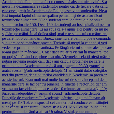
Academiei de Poliție nu a fost recunoscută absolut nicio vină. S-a
apelat la dezumanizarea studenților pentru că, de fiecare dată când
este ceva greșit în Academia de Poliție, este vina studenților. Ne-a
fost imputat faptul că nu ne spălăm pe mâini și de-asta au făcut
toxiinfecție alimentară 60 de studenți care, de fapt, din ce știu eu,
sunt aproximativ 150. Deci 150 de studenți au fost spitalizați pentru
toxiinfecție alimentară. Ei au spus că s-a ajuns aici pentru că nu ne
spălăm pe mâini. În al doilea rând, mai este subiectul cu mâncarea
pe care noi o comandăm. Bine... cine nu are bani nu poate comanda
și nu are ce să mănânce practic. Trebuie să mergi la cantină și veți
vedea ce primim noi la cantină... Pe lângă viermi și toate alea pe care
le-am găsit în mâncare... Chiar dacă nu ar fi viermi în mâncare, tot
nu poți să mănânci ce primești acolo. Viermele acela îți oferă măcar
puțină proteină pentru că... dacă am calcula proteinele pe care le
primim noi la Academie... cred că am ajunge la 20-30 grame”, a
arătat acesta. @adrianelicopterdelupta M-am simtit dator colegilor
mei din prezent, dar si viitorilor candidati la Academie sa precizez
aceste lucruri. Erau mult mai multe lucruri de spus, incepand de la
manariile care se fac pentru punerea in functie a rectorilor, dar am
vrut sa nu fac videoclipul acesta de 10 minute. #romania #fyp #fy
#academiadepolitie ♬ original sound - adrianelicopterdelupta
Funcțiile de conducere în Academie, oferite „ilegitim” Într-un alt
mesaj pe Tik Tok el a spus că cei care critică conducerea instituției
sunt vânați și cenzurați. Citește și: ANALIZĂ Cea mai bună lună
pentru Putin de când a atacat Ucraina: Vestul, concentrat pe