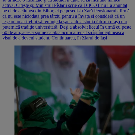
activă. Citește și: Ministrul Pîslaru scrie că DIICOT nu l-a anunțat
pe el de acțiunea din Bihor, ci pe pesedista Zară Pensionarul afirmă
că nu este niciodată prea târziu pentru a învăța și consideră că un
ieșean nu ar trebui să renunțe la șansa de a studia într-un oraș cu o
puternică tradiție universitară. Deși a absolvit liceul în urmă cu peste
60 de ani, acesta spune că abia acum a reușit să își îndeplinească
visul de a deveni student. Continuarea, în Ziarul de Iași