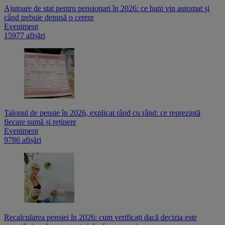
Ajutoare de stat pentru pensionari în 2026: ce bani vin automat și
când trebuie depusă o cerere
Eveniment
15977 afișări
Talonul de pensie în 2026, explicat rând cu rând: ce reprezintă
fiecare sumă și reținere
Eveniment
9786 afișări
Recalcularea pensiei în 2026: cum verificați dacă decizia este