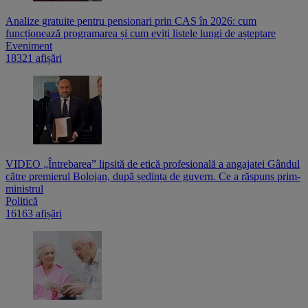
Analize gratuite pentru pensionari prin CAS în 2026: cum
funcționează programarea și cum eviți listele lungi de așteptare
Eveniment
18321 afișări
VIDEO „Întrebarea” lipsită de etică profesională a angajatei Gândul
către premierul Bolojan, după ședința de guvern. Ce a răspuns prim-
ministrul
Politică
16163 afișări