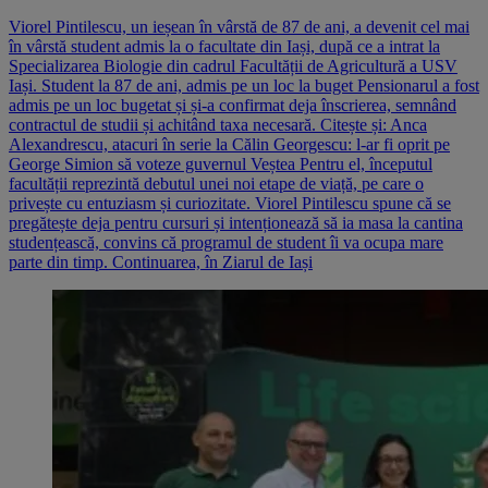
Viorel Pintilescu, un ieșean în vârstă de 87 de ani, a devenit cel mai
în vârstă student admis la o facultate din Iași, după ce a intrat la
Specializarea Biologie din cadrul Facultății de Agricultură a USV
Iași. Student la 87 de ani, admis pe un loc la buget Pensionarul a fost
admis pe un loc bugetat și și-a confirmat deja înscrierea, semnând
contractul de studii și achitând taxa necesară. Citește și: Anca
Alexandrescu, atacuri în serie la Călin Georgescu: l-ar fi oprit pe
George Simion să voteze guvernul Veștea Pentru el, începutul
facultății reprezintă debutul unei noi etape de viață, pe care o
privește cu entuziasm și curiozitate. Viorel Pintilescu spune că se
pregătește deja pentru cursuri și intenționează să ia masa la cantina
studențească, convins că programul de student îi va ocupa mare
parte din timp. Continuarea, în Ziarul de Iași