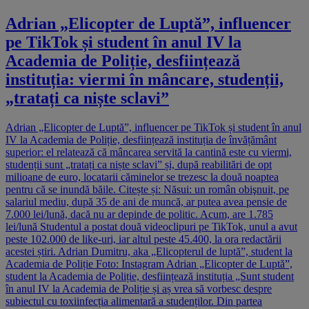
Adrian „Elicopter de Luptă”, influencer
pe TikTok și student în anul IV la
Academia de Poliție, desființează
instituția: viermi în mâncare, studenții,
„tratați ca niște sclavi”
Adrian „Elicopter de Luptă”, influencer pe TikTok și student în anul
IV la Academia de Poliție, desființează instituția de învățământ
superior: el relatează că mâncarea servită la cantină este cu viermi,
studenții sunt „tratați ca niște sclavi” și, după reabilitări de opt
milioane de euro, locatarii căminelor se trezesc la două noaptea
pentru că se inundă băile. Citește și: Năsui: un român obişnuit, pe
salariul mediu, după 35 de ani de muncă, ar putea avea pensie de
7.000 lei/lună, dacă nu ar depinde de politic. Acum, are 1.785
lei/lună Studentul a postat două videoclipuri pe TikTok, unul a avut
peste 102.000 de like-uri, iar altul peste 45.400, la ora redactării
acestei știri. Adrian Dumitru, aka „Elicopterul de luptă”, student la
Academia de Poliție Foto: Instagram Adrian „Elicopter de Luptă”,
student la Academia de Poliție, desființează instituția „Sunt student
în anul IV la Academia de Poliție și aș vrea să vorbesc despre
subiectul cu toxiinfecția alimentară a studenților. Din partea