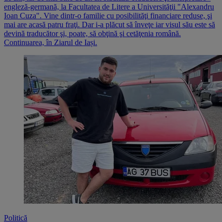
engleză-germană, la Facultatea de Litere a Universităţii "Alexandru
Ioan Cuza". Vine dintr-o familie cu posibilităţi financiare reduse, şi
mai are acasă patru fraţi. Dar i-a plăcut să înveţe iar visul său este să
devină traducător şi, poate, să obţină şi cetăţenia română.
Continuarea, în Ziarul de Iași.
Politică