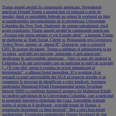
Trump anunță arestări în campusurile americane. Președintele
american Donald Trump a anunțat luni că urmează o serie de
arestări, după ce autoritățile federale au reținut în weekend un lider
al manifestațiilor pro-palestiniene de la prestigioasa Universitate
Columbia din New York. Studentul, de origine palestiniană, riscă
acum expulzarea. Trump anunță arestări în campusurile americane
„Aceasta este prima arestare și vor fi multe altele", a transmis Trump
pe platforma sa Truth Social. Citește și: Propaganda pro-Georgescu,
Active News, susține că „planul B”, Dungaciu, este o conservă
GRU În aceeași declarație, Trump a subliniat că administrația sa nu
va tolera „activități pro-teroriste, antisemite și anti-americane"
desfășurate în universitățile americane. „Știm că sunt alți studenți la
Columbia și în alte universități care au participat la astfel de activități
(...) Îi vom găsi, aresta și expulza pe acești simpatizanți ai
terorismului", a adăugat fostul președinte. El a avertizat că se
așteaptă ca toate universitățile din SUA să respecte regulile și să
coopereze în procesul de identificare a celor implicați. Arestarea
studentului Mahmoud Khalil Departamentul pentru Securitate
Internă (DHS) a confirmat duminică arestarea lui Mahmoud Khalil,
un student palestinian de la Universitatea Columbia, care a participat
la protestele împotriva războiului din Gaza. Autoritățile federale
susțin că acesta ar fi desfășurat „activități legate de Hamas, o
organizație desemnată ca fiind teroristă”, fără a oferi însă detalii
suplimentare. Expulzarea susținătorilor Hamas Secretarul de stat