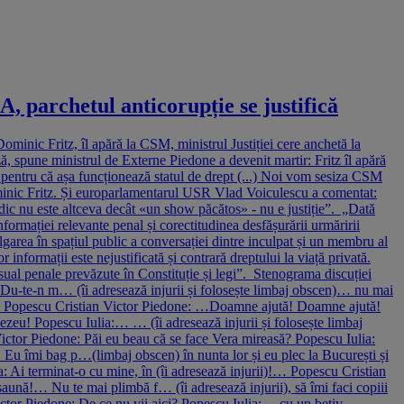
A, parchetul anticorupție se justifică
ominic Fritz, îl apără la CSM, ministrul Justiției cere anchetă la
ază, spune ministrul de Externe Piedone a devenit martir: Fritz îl apără
, pentru că așa funcționează statul de drept (...) Noi vom sesiza CSM
Dominic Fritz. Și europarlamentarul USR Vlad Voiculescu a comentat:
ridic nu este altceva decât «un show păcătos» - nu e justiție”. „Dată
nformației relevante penal și corectitudinea desfășurării urmăririi
garea în spațiul public a conversației dintre inculpat și un membru al
informații este nejustificată și contrară dreptului la viață privată.
cesual penale prevăzute în Constituție și legi”. Stenograma discuției
a: Du-te-n m… (îi adresează injurii și folosește limbaj obscen)… nu mai
ei… Popescu Cristian Victor Piedone: …Doamne ajută! Doamne ajută!
eu! Popescu Iulia:… … (îi adresează injurii și folosește limbaj
ctor Piedone: Păi eu beau că se face Vera mireasă? Popescu Iulia:
 Eu îmi bag p…(limbaj obscen) în nunta lor și eu plec la București și
 Ai terminat-o cu mine, în (îi adresează injurii)!… Popescu Cristian
aună!… Nu te mai plimbă f… (îi adresează injurii), să îmi faci copiii
ictor Piedone: De ce nu vii aici? Popescu Iulia:… cu un bețiv