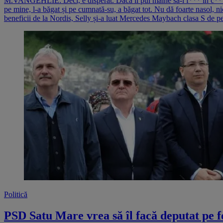
M.VANGEHLIE: Deci, e disperat. Dacă îl pui mâine să-l f*** în c***
pe mine, l-a băgat și pe cumnată-su, a băgat tot. Nu dă foarte nasol,
beneficii de la Nordis, Selly și-a luat Mercedes Maybach clasa S de pe
Politică
PSD Satu Mare vrea să îl facă deputat pe f