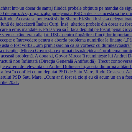
itat într-un dosar de șantaj fiindcă probele obținute pe mandat de sigur
5.000 de euro. Azi, organizația județeană a PSD a decis ca acesta să fie
ă-Radu. Aceasta se pontează și din Sharm El-Sheikh și și-a delegat toate a
ă de judecătorii Înaltei Curți. Însă, ulterior, probele din dosar au fost a
in care a emis mandatele. PSD vrea să îl facă deputat pe fostul penal Go
pe vremea când erau aliați în USL, pentru împărțirea funcțiilor important
accepte o întrevedere pentru a aborda problema numirilor la finanțe („Păi 
re asta o fost vorba…am primit sarcină ca să vorbesc cu dumneavoastră”)
rea discuției, Mircea Govor și-a exprimat deznădejdea că problema numi
 această problemă. A doua zi, Govor Mircea îi reamintește lui Andrei Dol
tructură nou înființată (Direcția Generală Antifraudă). Trecut controver
scuție extrem de relevantă cu Andrei Dolineaschi, acesta din urmă arătân
 a fost în conflict cu un deputat PSD de Satu Mare, Radu Cristescu. Acuza
iderului PSD Satu Mare. „Cum ar fi fost să zic și eu că acum un an a fost
rilie 2021.