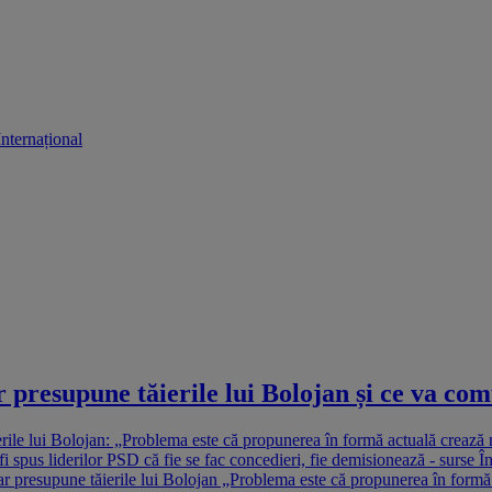
Internațional
esupune tăierile lui Bolojan și ce va com
le lui Bolojan: „Problema este că propunerea în formă actuală crează niș
fi spus liderilor PSD că fie se fac concedieri, fie demisionează - surse Î
ar presupune tăierile lui Bolojan „Problema este că propunerea în formă a