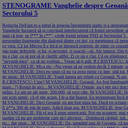
STENOGRAME Vanghelie despre Geoană: Îl șt
Sectorului 5
Redacția DeFapt.ro a intrat în posesia înregistrării audio și a stenogr
Vanghelie încearcă să-și convingă interlocutorul că fostul președinte al
spui că iese, se f*** în c**”, crede fostul primar PSD al Sectorului 5.
prezentăm fragmente din dialogul dintre cei doi, cu mențiunea că per
ce vrea. Că lui Mircea îi e frică se lipească puternic de mine cu ceasur
știu toate defectele, și lui, și nevestei, și soacră—sii. Ale tuturor
nu e clar, ca să pot să te clarific altfel. Zi ce nu e clar. Că eu re
”nevastă-mea”, ca să nu vorbim... Vreau să-ți arăt. R.CRISTESCU:
M.VANGHELIE: Mi-a zis: «Nu vreau să ne vedem decât 2 minute, unde,
M.VANGHELIE: Deci eu spun că nu va avea nimic cu tine, uită tot. Una d
de nimic. M.VANGHELIE: Toată lumea are relații cu Geoană. N-are nimen
R.CRISTESCU: Cine? M.VANGHELIE: Geoană. Au fost înnebuniți să scriu d
mare...?) Restul de aici... M.VANGHELIE: Omule, nu-l știe nici drac
strâns. Le am pe ale mele, 200.000, să vezi câte. M.VANGHELIE: Da
am scris nimic, că el știe acum. I le-a dat înapoi. Eu propuneam înc
M.VANGHELIE: Deci Geoană, eu am fost miza lui. Dacă eu scriam de el
E p**a 300 de mii de euro. Adică doar așa. M.VANGHELIE: Iese Geoana
M.VANGHELIE: Păi el așa îi spun americanii. Noi nu scoatem, mai spun
susține că nu are probleme care să-l afecteze. „Dobitocul câștigă, mă
eu... dar spun... M.VANGHELIE: Da, tampitul asta de Geoana, că pare