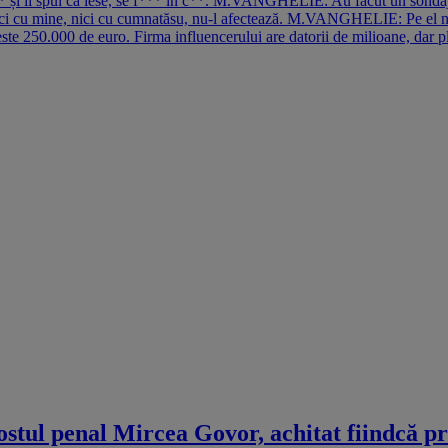
 și îi spui că iese, se f*** în c**. M.VANGHELIE: Au făcut un sondaj
 nici cu mine, nici cu cumnatăsu, nu-l afectează. M.VANGHELIE: Pe el n
ste 250.000 de euro. Firma influencerului are datorii de milioane, dar p
ostul penal Mircea Govor, achitat fiindcă pr