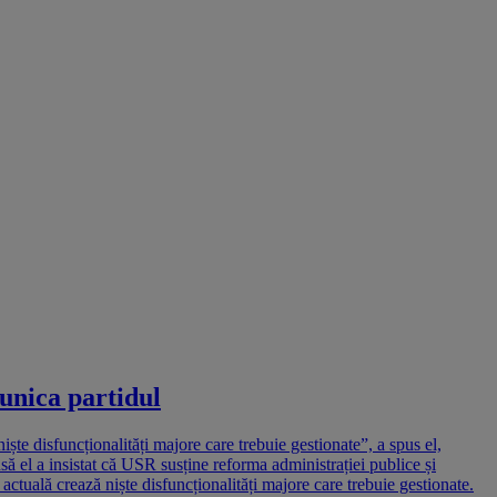
unica partidul
te disfuncționalități majore care trebuie gestionate”, a spus el,
nsă el a insistat că USR susține reforma administrației publice și
ctuală crează niște disfuncționalități majore care trebuie gestionate.