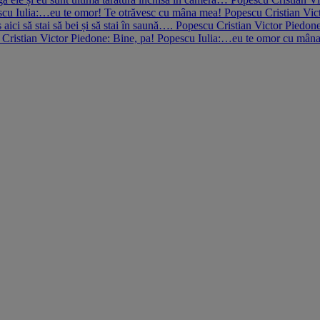
cu Iulia:…eu te omor! Te otrăvesc cu mâna mea! Popescu Cristian Victo
 aici să stai să bei și să stai în saună…. Popescu Cristian Victor Piedo
ristian Victor Piedone: Bine, pa! Popescu Iulia:…eu te omor cu mâna m