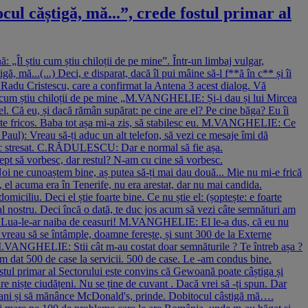
l căștigă, mă...”, crede fostul primar al
 „Îl știu cum știu chiloții de pe mine”. Într-un limbaj vulgar,
 mă...(...) Deci, e disparat, dacă îl pui mâine să-l f**ă în c** și îi
SD Radu Cristescu, care a confirmat la Antena 3 acest dialog. Vă
u cum știu chiloții de pe mine „M.VANGHELIE: Și-i dau și lui Mircea
 el. Că eu, și dacă rămân supărat: pe cine are el? Pe cine băga? Eu îi
este fricos. Baba tot așa mi-a zis, să stabilesc eu. M.VANGHELIE: Ce
ul): Vreau să-ți aduc un alt telefon, să vezi ce mesaje îmi dă
c stresat. C.RĂDULESCU: Dar e normal să fie așa.
 să vorbesc, dar restul? N-am cu cine să vorbesc.
Noi ne cunoaștem bine, aș putea să-ți mai dau două... Mie nu mi-e frică
el acuma era în Tenerife, nu era arestat, dar nu mai candida.
iliu. Deci el știe foarte bine. Ce nu știe el: (șoptește: e foarte
nostru. Deci încă o dată, te duc jos acum să vezi câte semnături am
 Lua-le-ar naiba de ceasuri! M.VANGHELIE: El le-a dus, că eu nu
reau să se întâmple, doamne ferește, și sunt 300 de la Externe
M.VANGHELIE: Stii cât m-au costat doar semnăturile ? Te întreb așa ?
dat 500 de case la servicii. 500 de case. Le -am condus bine.
tul primar al Sectorului este convins că Gewoană poate câștiga și
niște ciudățeni. Nu se ține de cuvant . Dacă vrei să -ți spun. Dar
icani și să mănânce McDonald's, prinde. Dobitocul câstigă mă….