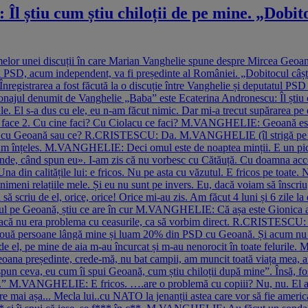
iu cum știu chiloții de pe mine. „Dobitocu
amelor unei discuții în care Marian Vanghelie spune despre Mircea Geoană:
 PSD, acum independent, va fi președinte al României. „Dobitocul câștigă,
 Înregistrarea a fost făcută la o discuție între Vanghelie și deputatul P
sonajul denumit de Vanghelie „Baba” este Ecaterina Andronescu: Îl ști
ile. El s-a dus cu ele, eu n-am făcut nimic. Dar mi-a trecut supărarea pe
. Din 6 face 2. Cu cine faci? Cu Ciolacu ce faci? M.VANGHELIE: Geoană 
laționez cu Geoană sau ce? R.CRISTESCU: Da. M.VANGHELIE (îl strigă pe Pa
 Am înțeles. M.VANGHELIE: Deci omul este de noaptea minții. E un pi
 când spun eu». I-am zis că nu vorbesc cu Cătăuță. Cu doamna accept
in calitățile lui: e fricos. Nu pe asta cu văzutul. E fricos pe toate. 
i relațiile mele. Și eu nu sunt pe invers. Eu, dacă voiam să înscriu, 
e el, orice, orice! Orice mi-au zis. Am făcut 4 luni și 6 zile la domic
ul pe Geoană, știu ce are în cur M.VANGHELIE: Că așa este Gionica al 
că nu era problema cu ceasurile, ca să vorbim direct. R.CRISTESCU:
ă două persoane lângă mine și luam 20% din PSD cu Geoană. Și acum nu v
, pe mine de aia m-au încurcat și m-au nenorocit în toate felurile. 
 președinte, crede-mă, nu bat campii, am muncit toată viața mea, am 
 ceva, eu cum îi spui Geoană, cum știu chiloții după mine”. Însă, fos
...” M.VANGHELIE: E fricos. ….are o problemă cu copiii? Nu, nu. El are 
 mai așa... Mecla lui..cu NATO la jenanții astea care vor să fie amer