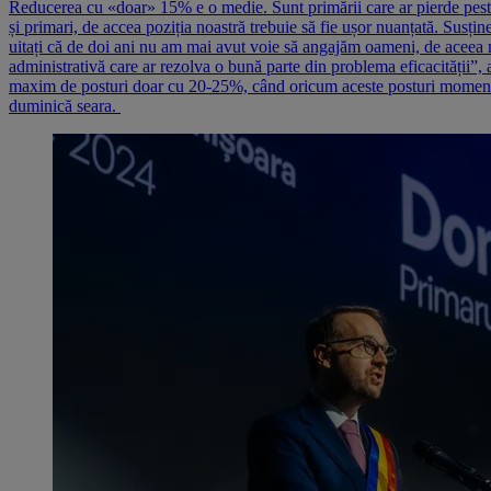
Reducerea cu «doar» 15% e o medie. Sunt primării care ar pierde peste
și primari, de accea poziția noastră trebuie să fie ușor nuanțată. Susțin
uitați că de doi ani nu am mai avut voie să angajăm oameni, de aceea 
administrativă care ar rezolva o bună parte din problema eficacității”,
maxim de posturi doar cu 20-25%, când oricum aceste posturi momentan 
duminică seara.