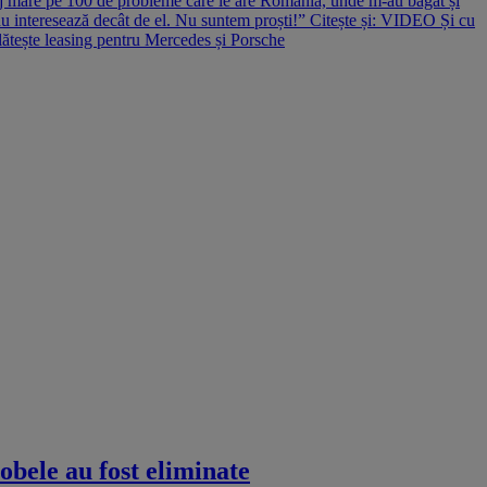
 mare pe 100 de probleme care le are România, unde m-au băgat și
u interesează decât de el. Nu suntem proști!” Citește și: VIDEO Și cu
lătește leasing pentru Mercedes și Porsche
obele au fost eliminate