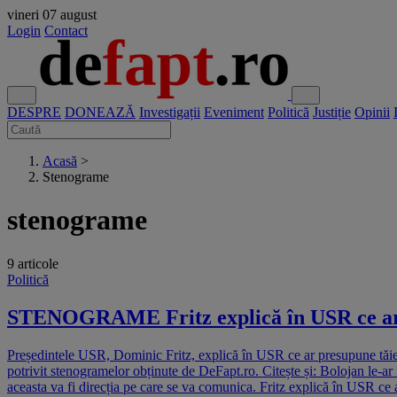
vineri
07 august
Login
Contact
DESPRE
DONEAZĂ
Investigații
Eveniment
Politică
Justiție
Opinii
Acasă
>
Stenograme
stenograme
9 articole
Politică
STENOGRAME Fritz explică în USR ce ar pr
Președintele USR, Dominic Fritz, explică în USR ce ar presupune tăieri
potrivit stenogramelor obținute de DeFapt.ro. Citește și: Bolojan le-ar 
aceasta va fi direcția pe care se va comunica. Fritz explică în USR ce 