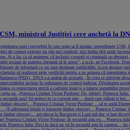
 CSM, ministrul Justiției cere anchetă la DN
gistrarea unei convorbiri în care soția sa îl insulta: președintele USR, D
nției de comerț exterior nu știu nici engleză, nici limba țării unde lucre
e. Și o fac ca să amintesc că inclusiv corupții și criminalii au drepturi
justiție tocmai de puterea chemată să le apere”, a scris, pe Facebook, 
olosire de informații ce nu sunt destinate publicității. Acest derapaj ju
chetului să realizeze niște verificări pentru a ne asigura că integritatea i
u Marinescu (PSD). DNA s-a apărat de acuzații: „În ceea ce privește divul
nterceptărilor incluse în ordonanța de control judiciar. Divulgarea acestor 
itatea cu respectarea strictă a cadrului legal și a tuturor garanțiilor pro
și soția sa: „Popescu Cristian Victor Piedone: Da, iubire!. Popescu Iuli
în secundă asta! Să petreci tu cu curvele tale… după care plângi și b
e limbaj obscen)… Popescu Cristian Victor Piedone: …să te audă Dumnez
(îi adresează injurii și folosește limbaj obscen)… Popescu Cristian Vi
ște limbaj obscen)… am plecat la București și Luni mă duc și bag divorț!
ine! Popescu Cristian Victor Piedone: În secundă asta eu… Popescu Iulia:
eră. Popescu Iulia: Deci tu dacă nu vii în secundă asta în camera… nu s
ngă ele și eu sunt ultima târâtură închisă în cameră… Popescu Cristian V