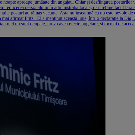
 noapte aproape jumătate din angajați. Chiar și desființarea posturilor 
em reducerea personalului în administrația locală, dar trebuie făcut fără s
multe posturi au rămas vacante. Asta nu înseamnă ca nu este nevoie de 
 a mai afirmat Fritz. El a menținut această linie, într-o declarație la Di
nici nu sunt ocupate, nu va avea efecte bugetare, și tocmai de aceea a 