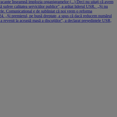
vacante înseamnă implozia organigramelor (...) Deci nu uitați că avem
ă sufere calitatea serviciilor publice”, a arătat liderul USR. „Și nu
ele. Comunicational e de subliniat că noi vrem o reforma
gi 24. „Și premierul, pe bună dreptate, a spus că dacă reducem numărul
revenit la această masă a discuțiilor”, a declarat președintele USR,