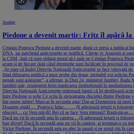
Justiție
Piedone a devenit martir: Fritz îl apără la
Cristian Popescu Piedone a devenit martir, după ce presa a publicat înre
DNA, iar parchetul anticorupție se justifică. Citește și: Angajați ai age
la CSM „Iată că sunt obligat moral să-l apăr pe Cristian Popescu Piedon
acum și de fiecare dată când drepturile sunt încălcate în procesul de 
„Se pare că însăși Direcția Națională Anticorupție se face vinovată de f
fiind difuzarea publică a unor probe din dosar, probabil voi solicita Par
penale sunt asigurate”, a afirmat, la Digi 24, ministrul Justiției, Rad
familiei sale, respingem ferm implicarea instituțională în mediatizarea i
Direcția Națională Anticorupție reiterează faptul că își desfășoară activ
între Piedone și soție Ce scria în stenograma discuției dintre Piedone 
îmi spune iubire! Muri-ar în secunda asta! Dar-ar Dumnezeu să mori 
Doamne ajută!…. Popescu Iulia:… … (îi adresează injurii și foloseșt
obscen)… cu Vera mă-țîi! Bei că se face Vera mireasă? Bagă-mi-aș… … 
Dacă nu vii în secundă asta în camera… (îi adresează injurii și folose
bag divorț! Dacă în secundă asta nu vii în camera, ai terminat-o cu m
Victor Piedone: În secundă asta eu plec la saună și pe urmă vin în cam
de râs, mort de beat prin resort… Că toate femeile sunt cu bărbații lâ