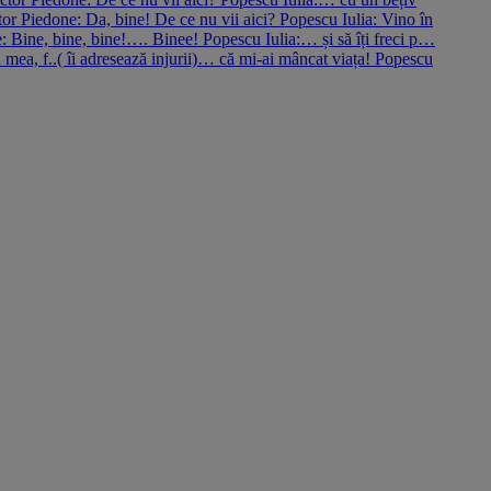
r Piedone: Da, bine! De ce nu vii aici? Popescu Iulia: Vino în
ne: Bine, bine, bine!…. Binee! Popescu Iulia:… și să îți freci p…
ea, f..( îi adresează injurii)… că mi-ai mâncat viața! Popescu