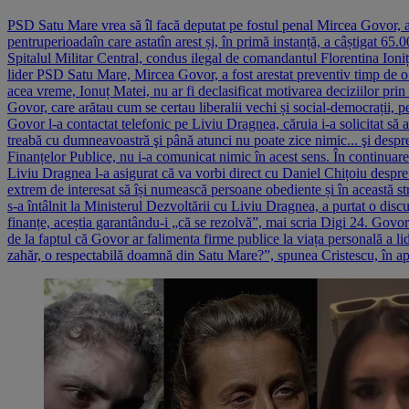
PSD Satu Mare vrea să îl facă deputat pe fostul penal Mircea Govor, ach
pentruperioadaîn care astatîn arest și, în primă instanță, a câștigat 6
Spitalul Militar Central, condus ilegal de comandantul Florentina Ioniț
lider PSD Satu Mare, Mircea Govor, a fost arestat preventiv timp de o lun
acea vreme, Ionuț Matei, nu ar fi declasificat motivarea deciziilor pr
Govor, care arătau cum se certau liberalii vechi și social-democrații, 
Govor l-a contactat telefonic pe Liviu Dragnea, căruia i-a solicitat să 
treabă cu dumneavoastră şi până atunci nu poate zice nimic... şi desp
Finanțelor Publice, nu i-a comunicat nimic în acest sens. În continua
Liviu Dragnea l-a asigurat că va vorbi direct cu Daniel Chițoiu despre
extrem de interesat să își numească persoane obediente și în această s
s-a întâlnit la Ministerul Dezvoltării cu Liviu Dragnea, a purtat o di
finanțe, aceștia garantându-i „că se rezolvă”, mai scria Digi 24. Govor
de la faptul că Govor ar falimenta firme publice la viața personală a l
zahăr, o respectabilă doamnă din Satu Mare?”, spunea Cristescu, în ap