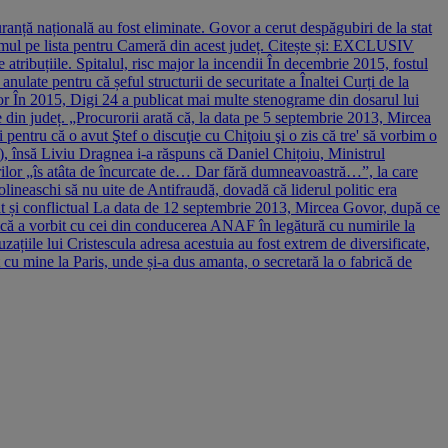
anță națională au fost eliminate. Govor a cerut despăgubiri de la stat
 primul pe lista pentru Cameră din acest județ. Citește și: EXCLUSIV
tribuțiile. Spitalul, risc major la incendii În decembrie 2015, fostul
nulate pentru că șeful structurii de securitate a Înaltei Curți de la
vor În 2015, Digi 24 a publicat mai multe stenograme din dosarul lui
e din județ. „Procurorii arată că, la data pe 5 septembrie 2013, Mircea
pentru că o avut Ştef o discuţie cu Chiţoiu şi o zis că tre' să vorbim o
, însă Liviu Dragnea i-a răspuns că Daniel Chițoiu, Ministrul
rilor „îs atâta de încurcate de… Dar fără dumneavoastră…”, la care
ineaschi să nu uite de Antifraudă, dovadă că liderul politic era
sat și conflictual La data de 12 septembrie 2013, Mircea Govor, după ce
d că a vorbit cu cei din conducerea ANAF în legătură cu numirile la
țiile lui Cristescula adresa acestuia au fost extrem de diversificate,
 cu mine la Paris, unde și-a dus amanta, o secretară la o fabrică de