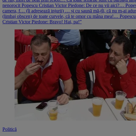
nenorocit Popescu Cristian Victor Piedone: De ce nu vii aici?… Popes
camera, f… (îi adresează injurii) … și cu saună mă-țîi, că nu m-ai adus
(limbaj obscen) de toate curvele, că te omor cu mâna mea!… Popescu C
Cristian Victor Piedone: Bravo! Hai, pa!”
Politică