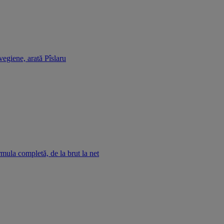
egiene, arată Pîslaru
ormula completă, de la brut la net