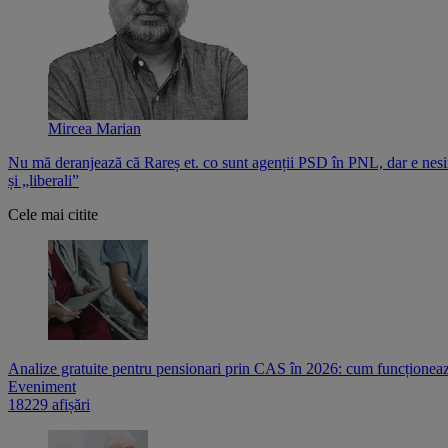
Mircea Marian
Nu mă deranjează că Rareș et. co sunt agenții PSD în PNL, dar e nesi
și „liberali”
Cele mai citite
Analize gratuite pentru pensionari prin CAS în 2026: cum funcționează
Eveniment
18229 afișări