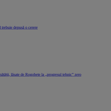
d trebuie depusă o cerere
tății, lăsate de Rogobete la „progresul tehnic” zero