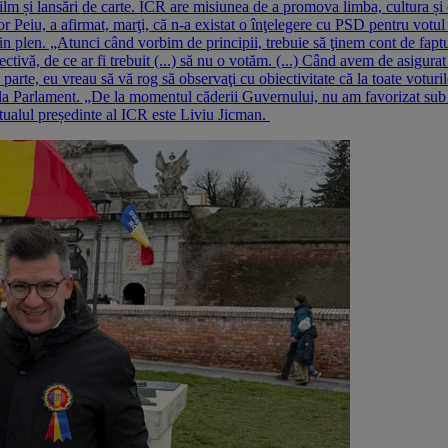
film și lansări de carte. ICR are misiunea de a promova limba, cultura 
eiu, a afirmat, marţi, că n-a existat o înţelegere cu PSD pentru votul di
n plen. „Atunci când vorbim de principii, trebuie să ţinem cont de faptu
ă, de ce ar fi trebuit (...) să nu o votăm. (...) Când avem de asigurat c
ă parte, eu vreau să vă rog să observaţi cu obiectivitate că la toate votur
ă, la Parlament. „De la momentul căderii Guvernului, nu am favorizat su
tualul președinte al ICR este Liviu Jicman.