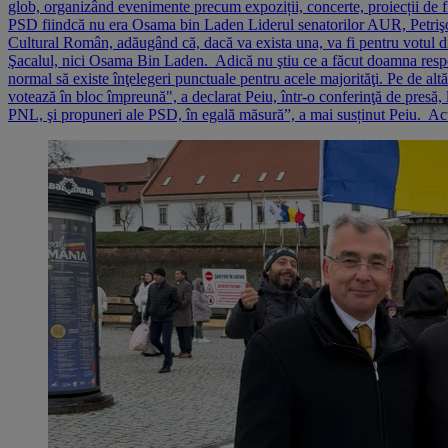
glob, organizând evenimente precum expoziții, concerte, proiecții de 
PSD fiindcă nu era Osama bin Laden Liderul senatorilor AUR, Petrişor P
Cultural Român, adăugând că, dacă va exista una, va fi pentru votul di
Şacalul, nici Osama Bin Laden. Adică nu ştiu ce a făcut doamna respectiv
normal să existe înţelegeri punctuale pentru acele majorităţi. Pe de alt
votează în bloc împreună", a declarat Peiu, într-o conferinţă de pres
PNL, şi propuneri ale PSD, în egală măsură”, a mai susținut Peiu. Ac