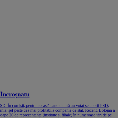
 Încroșnatu
PSD. În comisii, pentru această candidatură au votat senatorii PSD,
ia, șef peste cea mai profitabilă companie de stat. Recent, Bolojan a
 20 de reprezentanțe (institute și filiale) în numeroase țări de pe