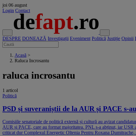
joi
06 august
Login
Contact
DESPRE
DONEAZĂ
Investigații
Eveniment
Politică
Justiție
Opinii
Acasă
>
Raluca Incrosantu
raluca incrosantu
1 articol
Politică
PSD și suveraniștii de la AUR și PACE s-a
Comisiile senatoriale de politică externă și cultură au avizat candida
AUR și PACE, care au format majoritatea. PNL s-a abținut, iar USR a 
criticat dur Complexul Energetic Oltenia Pentru Roxana Dumitrache, su