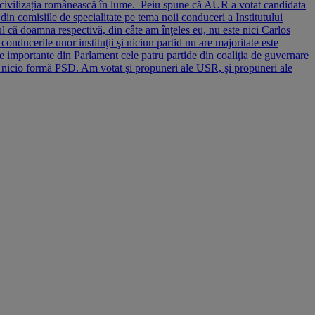
și civilizația românească în lume. Peiu spune că AUR a votat candidata
n comisiile de specialitate pe tema noii conduceri a Institutului
l că doamna respectivă, din câte am înţeles eu, nu este nici Carlos
onducerile unor instituţii şi niciun partid nu are majoritate este
ile importante din Parlament cele patru partide din coaliţia de guvernare
b nicio formă PSD. Am votat şi propuneri ale USR, şi propuneri ale