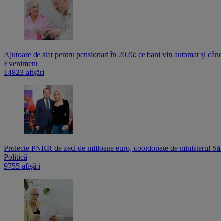
Ajutoare de stat pentru pensionari în 2026: ce bani vin automat și cân
Eveniment
14823 afișări
Proiecte PNRR de zeci de milioane euro, coordonate de ministerul Sănă
Politică
9755 afișări