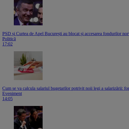
PSD și Curtea de Apel București au blocat și accesarea fondurilor norv
Politică
17:02
Cum se va calcula salariul bugetarilor potrivit noii legi a salarizării: f
Eveniment
14:05