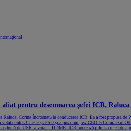
Internațional
u aliat pentru desemnarea șefei ICR, Raluca
tura Ralucăi Corina Încroșnatu la conducerea ICR. Ea a fost propusă de 
votat contra. Citește și: PSD și-a pus omul, ex-CEO la Complexul Olten
sținută de USR, a votat și UDMR. ICR operează printr-o rețea de aproape