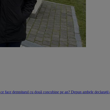
e face demnitarul cu două concubine pe an? Depun ambele declarații 