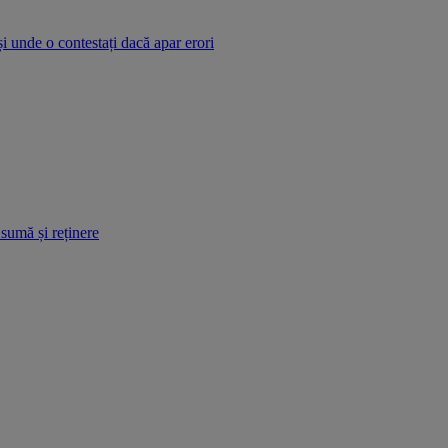
și unde o contestați dacă apar erori
 sumă și reținere