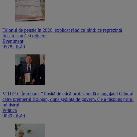
Talonul de pensie în 2026, explicat rând cu rând: ce reprezintă
fiecare sumă și reținere
Eveniment
9578 afișări
VIDEO „Întrebarea” lipsită de etică profesională a angajatei Gândul
către premierul Bolojan, după ședința de guvern. Ce a răspuns prim-
ministrul
Politică
9039 afișări