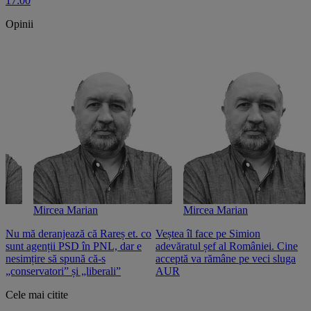
17:00
Opinii
Mircea Marian
Mircea Marian
Nu mă deranjează că Rareș et. co
Veștea îl face pe Simion
S
sunt agenții PSD în PNL, dar e
adevăratul șef al României. Cine
n
nesimțire să spună că-s
acceptă va rămâne pe veci sluga
o
„conservatori” și „liberali”
AUR
Cele mai citite