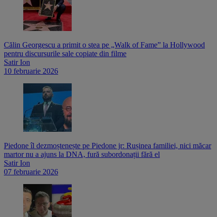
Călin Georgescu a primit o stea pe „Walk of Fame” la Hollywood
pentru discursurile sale copiate din filme
Satir Ion
10 februarie 2026
Piedone îl dezmoștenește pe Piedone jr: Rușinea familiei, nici măcar
martor nu a ajuns la DNA, fură subordonații fără el
Satir Ion
07 februarie 2026