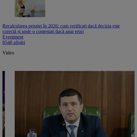
Recalcularea pensiei în 2026: cum verificați dacă decizia este
corectă și unde o contestați dacă apar erori
Eveniment
8548 afișări
Video