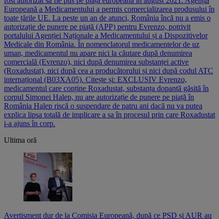
fost autorizat să fie pus pe piața europeană în august 2021. Agenția
Europeană a Medicamentului a permis comercializarea produsului în
toate țările UE. La peste un an de atunci, România încă nu a emis o
autorizație de punere pe piață (APP) pentru Evrenzo, potrivit
portalului Agenției Naționale a Medicamentului și a Dispozitivelor
Medicale din România. În nomenclatorul medicamentelor de uz
uman, medicamentul nu apare nici la căutare după denumirea
comercială (Evrenzo), nici după denumirea substanței active
(Roxadustat), nici după cea a producătorului și nici după codul ATC
internațional (B03XA05). Citește și: EXCLUSIV Evrenzo,
medicamentul care conține Roxadustat, substanța dopantă găsită în
corpul Simonei Halep, nu are autorizație de punere pe piață în
România Halep riscă o suspendare de patru ani dacă nu va putea
explica lipsa totală de implicare a sa în procesul prin care Roxadustat
i-a ajuns în corp.
Ultima oră
Avertisment dur de la Comisia Europeană, după ce PSD și AUR au