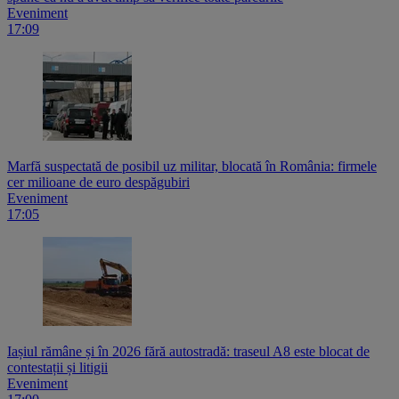
Eveniment
17:09
Marfă suspectată de posibil uz militar, blocată în România: firmele
cer milioane de euro despăgubiri
Eveniment
17:05
Iașiul rămâne și în 2026 fără autostradă: traseul A8 este blocat de
contestații și litigii
Eveniment