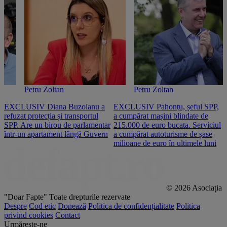
Petru Zoltan
Petru Zoltan
EXCLUSIV Diana Buzoianu a
EXCLUSIV Pahonțu, șeful SPP,
E
refuzat protecția și transportul
a cumpărat mașini blindate de
u
SPP. Are un birou de parlamentar
215.000 de euro bucata. Serviciul
c
într-un apartament lângă Guvern
a cumpărat autoturisme de șase
O
milioane de euro în ultimele luni
p
© 2026 Asociația
"Doar Fapte"
Toate drepturile rezervate
Despre
Cod etic
Donează
Politica de confidențialitate
Politica
privind cookies
Contact
Urmărește-ne