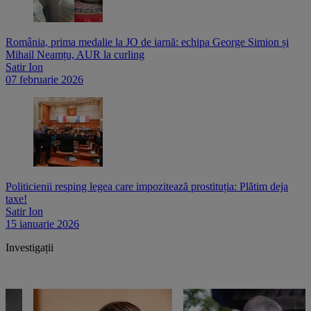
România, prima medalie la JO de iarnă: echipa George Simion și
Mihail Neamțu, AUR la curling
Satir Ion
07 februarie 2026
Politicienii resping legea care impozitează prostituția: Plătim deja
taxe!
Satir Ion
15 ianuarie 2026
Investigații