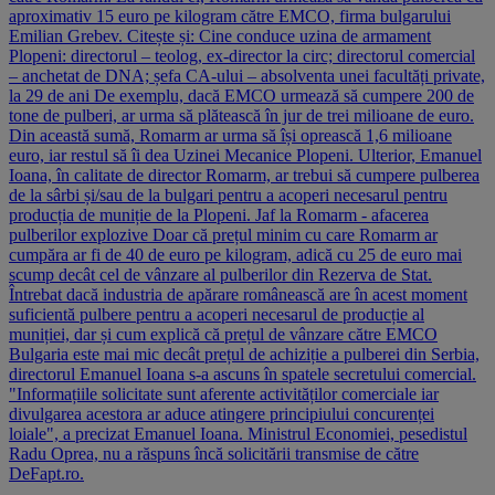
aproximativ 15 euro pe kilogram către EMCO, firma bulgarului
Emilian Grebev. Citește și: Cine conduce uzina de armament
Plopeni: directorul – teolog, ex-director la circ; directorul comercial
– anchetat de DNA; șefa CA-ului – absolventa unei facultăți private,
la 29 de ani De exemplu, dacă EMCO urmează să cumpere 200 de
tone de pulberi, ar urma să plătească în jur de trei milioane de euro.
Din această sumă, Romarm ar urma să își oprească 1,6 milioane
euro, iar restul să îi dea Uzinei Mecanice Plopeni. Ulterior, Emanuel
Ioana, în calitate de director Romarm, ar trebui să cumpere pulberea
de la sârbi și/sau de la bulgari pentru a acoperi necesarul pentru
producția de muniție de la Plopeni. Jaf la Romarm - afacerea
pulberilor explozive Doar că prețul minim cu care Romarm ar
cumpăra ar fi de 40 de euro pe kilogram, adică cu 25 de euro mai
scump decât cel de vânzare al pulberilor din Rezerva de Stat.
Întrebat dacă industria de apărare românească are în acest moment
suficientă pulbere pentru a acoperi necesarul de producție al
muniției, dar și cum explică că prețul de vânzare către EMCO
Bulgaria este mai mic decât prețul de achiziție a pulberei din Serbia,
directorul Emanuel Ioana s-a ascuns în spatele secretului comercial.
"Informațiile solicitate sunt aferente activităților comerciale iar
divulgarea acestora ar aduce atingere principiului concurenței
loiale", a precizat Emanuel Ioana. Ministrul Economiei, pesedistul
Radu Oprea, nu a răspuns încă solicitării transmise de către
DeFapt.ro.