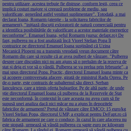
pentru utilizare, acestea trebuie fie distruse, conform legii, ceea ce
implică costuri majore și creează probleme de mediu, sau
valorificate, generând astfel venituri suplimentare”. Totodată, a mai
declarat Ioana, Romarm (atenție - la solicitarea fabricilor de
armament), "inițiază discuții exloratorii de natură comercială pentru
a identifica posibilitățile de valorificare a acestor materiale energetice
neconforme". Emanuel Ioana, șeful Romarm (sursa: defapt.ro) De
fapt, pulberea nu a fost analizată încă Viorel Stelian Popa îl
contrazice pe directorul Emanuel Ioana susținând că Uzina
Mecanică Plopeni nu a transmis vreodată vreun document către
Romarm din care să rezulte că ar avea pulberi de vânzare. "Pulberea
despre care discutăm nici nu am ajuns să o preluăm de la rezerva de
stat și deja ei vor să o vândă. Pulberea se va prelua prin februarie", a
mai spus directorul Popa. Practic, directorul Emanuel Ioana minte ca
să acopere controversata afacere, girată de ministrul Radu Oprea. Pe
de-o parte, este contrazis de subalternul său direct, Șerban
Ianculescu, care a trimis oferta bulgarilor. Pe de altă parte, de unde
știe directorul Emanuel Ioana că pulberea de la Rezervele de Stat
este neconformă, în contextul în care aceasta nu avea cum să fie
supusă unei analiza dacă nici măcar nu a ajuns în depozitele
fabricilor de armament? Prețul de vânzare către EMCO: 15 euro/kg
Viorel Stelian Popa, directorul UMP, a explicat pentru DeFapt.ro că
fabrica de armament pe care o conduce, în cazul în care afacerea nu
este stopată, urmează să vândă pulberea cu șapte euro pe kilogram
către Romarm. La rândul ei, Romarm urmează să vândă pulberea cu