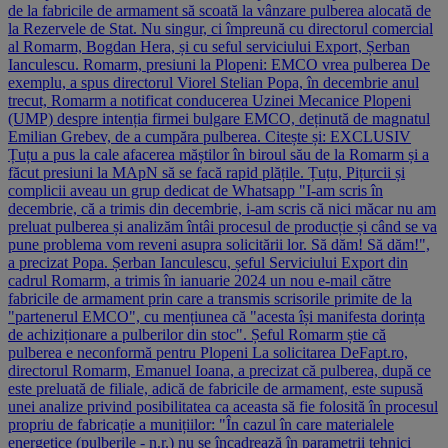
de la fabricile de armament să scoată la vânzare pulberea alocată de
la Rezervele de Stat. Nu singur, ci împreună cu directorul comercial
al Romarm, Bogdan Hera, și cu seful serviciului Export, Șerban
Ianculescu. Romarm, presiuni la Plopeni: EMCO vrea pulberea De
exemplu, a spus directorul Viorel Stelian Popa, în decembrie anul
trecut, Romarm a notificat conducerea Uzinei Mecanice Plopeni
(UMP) despre intenția firmei bulgare EMCO, deținută de magnatul
Emilian Grebev, de a cumpăra pulberea. Citește și: EXCLUSIV
Țuțu a pus la cale afacerea măștilor în biroul său de la Romarm și a
făcut presiuni la MApN să se facă rapid plățile. Țuțu, Pițurcii și
complicii aveau un grup dedicat de Whatsapp "I-am scris în
decembrie, că a trimis din decembrie, i-am scris că nici măcar nu am
preluat pulberea și analizăm întâi procesul de producție și când se va
pune problema vom reveni asupra solicitării lor. Să dăm! Să dăm!",
a precizat Popa. Șerban Ianculescu, șeful Serviciului Export din
cadrul Romarm, a trimis în ianuarie 2024 un nou e-mail către
fabricile de armament prin care a transmis scrisorile primite de la
"partenerul EMCO", cu mențiunea că "acesta își manifesta dorința
de achiziționare a pulberilor din stoc". Șeful Romarm știe că
pulberea e neconformă pentru Plopeni La solicitarea DeFapt.ro,
directorul Romarm, Emanuel Ioana, a precizat că pulberea, după ce
este preluată de filiale, adică de fabricile de armament, este supusă
unei analize privind posibilitatea ca aceasta să fie folosită în procesul
propriu de fabricație a munițiilor: "În cazul în care materialele
energetice (pulberile - n.r.) nu se încadrează în parametrii tehnici