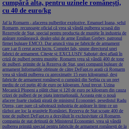
cumpără alta, pentru uzinele românești,
cu 40 de euro/kg
Jaf la Romarm - afacerea pulberilor explozive. Emanuel Ioana, șeful
Romarm, recunoaște oficial că vrea să vândă pulberea scoasă din
Rezervele de Stat, special pentru producția de muniție în industria de
apărare românească, dealer-ului de arme Emilian Grebev, patronul
firmei bulgare EMCO. Dar aruncă vina pe fabricile de armament
care i-ar fi cerut acest lucru. Complet fals, spune directorul unei
fabrici de armament. Citește și: EXCLUSIV Sabotaj: deși aflată în
criză de pulberi pentru muniție, Romarm vrea să vândă 400 de tone
de pulberi, primite de la Rezerva de Stat, unei companii bulgare de
armament Informațiile obținute de către DeFapt.ro arată că Romarm
vrea să vândă pulberea cu aproximativ 15 euro kilogramul, deși
fabricile de armament românești o cumpără din Serbia cu un preț
mediu de cel puțin 40 de euro pe kilogram. Anul trecut, Uzina
Mecanică Plopeni a plătit chiar și 120 de euro pe kilogram din cauza
crizei de pulberi de pe piața internațională. Aceasta este o nouă
afacere foarte ciudată girată de ministrul Economiei, pesedistul Radu
Oprea, care pare că sabotează industria de apărare în timp ce un
război are loc la granițele României. Rezerva de Stat scoate 400 de
tone de pulberi DeFapt.ro a dezvăluit în exclusivitate că Romarm,
compania de stat deținută de Ministerul Economiei, vrea să vândă
pulberea primită special pentru fabricile de armament românești de la