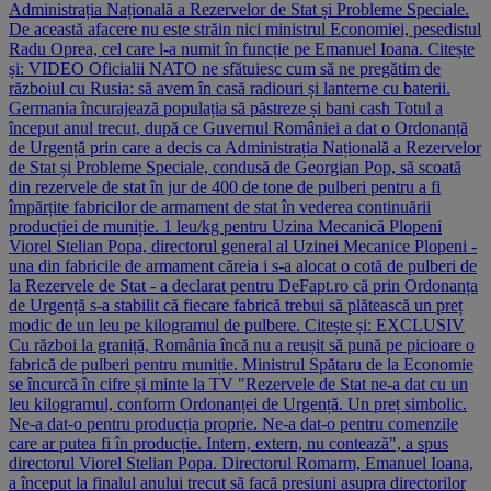
Administrația Națională a Rezervelor de Stat și Probleme Speciale.
De această afacere nu este străin nici ministrul Economiei, pesedistul
Radu Oprea, cel care l-a numit în funcție pe Emanuel Ioana. Citește
și: VIDEO Oficialii NATO ne sfătuiesc cum să ne pregătim de
războiul cu Rusia: să avem în casă radiouri și lanterne cu baterii.
Germania încurajează populația să păstreze și bani cash Totul a
început anul trecut, după ce Guvernul României a dat o Ordonanță
de Urgență prin care a decis ca Administrația Națională a Rezervelor
de Stat și Probleme Speciale, condusă de Georgian Pop, să scoată
din rezervele de stat în jur de 400 de tone de pulberi pentru a fi
împărțite fabricilor de armament de stat în vederea continuării
producției de muniție. 1 leu/kg pentru Uzina Mecanică Plopeni
Viorel Stelian Popa, directorul general al Uzinei Mecanice Plopeni -
una din fabricile de armament căreia i s-a alocat o cotă de pulberi de
la Rezervele de Stat - a declarat pentru DeFapt.ro că prin Ordonanța
de Urgență s-a stabilit că fiecare fabrică trebui să plătească un preț
modic de un leu pe kilogramul de pulbere. Citește și: EXCLUSIV
Cu război la graniță, România încă nu a reușit să pună pe picioare o
fabrică de pulberi pentru muniție. Ministrul Spătaru de la Economie
se încurcă în cifre și minte la TV "Rezervele de Stat ne-a dat cu un
leu kilogramul, conform Ordonanței de Urgență. Un preț simbolic.
Ne-a dat-o pentru producția proprie. Ne-a dat-o pentru comenzile
care ar putea fi în producție. Intern, extern, nu contează", a spus
directorul Viorel Stelian Popa. Directorul Romarm, Emanuel Ioana,
a început la finalul anului trecut să facă presiuni asupra directorilor