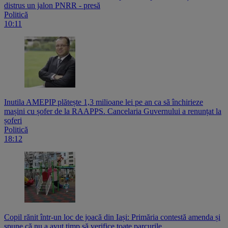
distrus un jalon PNRR - presă
Politică
10:11
Inutila AMEPIP plătește 1,3 milioane lei pe an ca să închirieze
mașini cu șofer de la RAAPPS. Cancelaria Guvernului a renunțat la
șoferi
Politică
18:12
Copil rănit într-un loc de joacă din Iași: Primăria contestă amenda și
spune că nu a avut timp să verifice toate parcurile