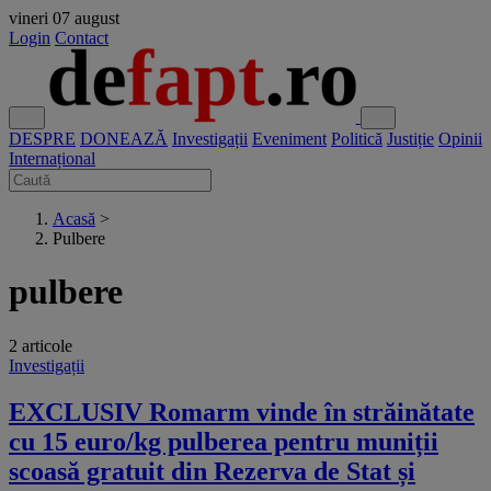
vineri
07 august
Login
Contact
DESPRE
DONEAZĂ
Investigații
Eveniment
Politică
Justiție
Opinii
Internațional
Acasă
>
Pulbere
pulbere
2 articole
Investigații
EXCLUSIV Romarm vinde în străinătate
cu 15 euro/kg pulberea pentru muniții
scoasă gratuit din Rezerva de Stat și