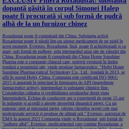
EXCLUSIV Filiera Roxadustat: substanța
dopantă găsită în corpul Simonei Halep
poate fi procurată și sub formă de pudră
albă de la un furnizor chinez
Roxadustat poate fi cumpărată din China. Substanța activă
Roxadustat poate fi găsită într-un singur medicament de pe piață în
acest moment, Evrenzo. Roxadustat, însă, poate fi achiziționată și ca
atare, sub formă de pulbere, prin intermediul unui site de vânzări din
China. Roxadustat poate fi cumpărată din China Home Sunshine
Pharma este o companie chineză care, potrivit versiunii în limba
română a propriului site, vinde produse farmaceutice. "Hefei Home
Sunshine Pharmaceutical Technology Co., Ltd., fondată în 2013, se
află în orașul Hefei, China. Compania este certificată ISO 9001:
2015 și angajată în principal în furnizarea de API (ingrediente
farmaceutice active), intermediari și substanțe chimice fine.
Considerăm calitatea și credibilitatea produselor drept viața
întreprinderii. Echipa de conducere are o experiență de peste 15 ani
în industrie și acordă o atenție deosebită dinamicii pieței. Cu un
puternic simț al mirosului pieței, oferim clienților noștri cele mai
profesionale servicii și produse de ultimă oră." Evrenzo, autorizat de
EMA în august 2021 Compania vinde și Roxadustat, sub formă de
"pulbere albă". Evrenzo, medicamentul care conține Roxadustat, a