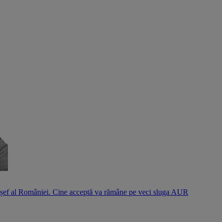
l șef al României. Cine acceptă va rămâne pe veci sluga AUR
S