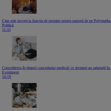
Cine este favorit la funcția de premier pentru pariorii de pe Polymark
Politică
11:33
Concedierea în timpul concediului medical: ce drepturi au salariații în
Eveniment
10:19