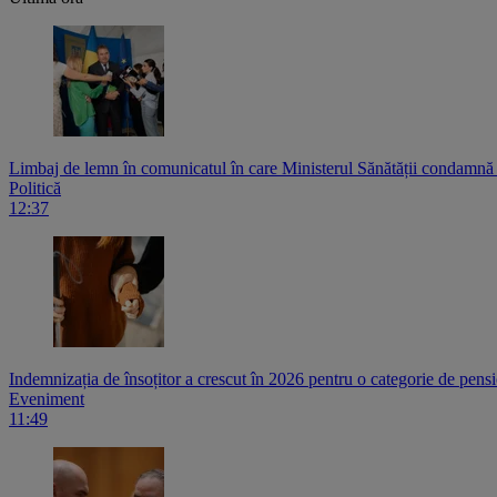
Limbaj de lemn în comunicatul în care Ministerul Sănătății condamnă at
Politică
12:37
Indemnizația de însoțitor a crescut în 2026 pentru o categorie de pensi
Eveniment
11:49