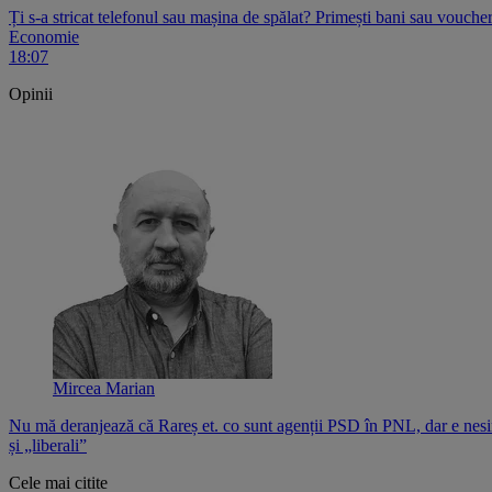
Ți s-a stricat telefonul sau mașina de spălat? Primești bani sau voucher
Economie
18:07
Opinii
Mircea Marian
Nu mă deranjează că Rareș et. co sunt agenții PSD în PNL, dar e nesi
și „liberali”
Cele mai citite