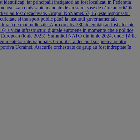
dentificați, iar principalii instigatori au fost localizați în Federația
enea, s-au emis șapte mandate de arestare: șase de către autoritățile
 hackeri au fost dezactivate. Grupul NoName057(16) este responsabil
tricitate și transport public până la instituții guvernamentale.
durată de mai multe zile. Aproximativ 230 de entități au fost afectate,
) a vizat infrastructuri digitale europene în momente-cheie politice,
ul European (iunie 2023), Summitul NATO din iunie 2024, unde Țările
 evenimentelor internaționale. Grupul și-a declarat susținerea pentru
otriva Ucrainei. Atacurile orchestrate de grup au fost îndreptate în