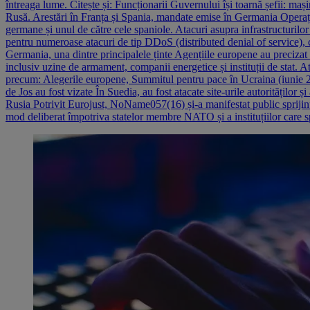
întreaga lume. Citește și: Funcționarii Guvernului își toarnă șefii: mașin
Rusă. Arestări în Franța și Spania, mandate emise în Germania Operațiu
germane și unul de către cele spaniole. Atacuri asupra infrastructuril
pentru numeroase atacuri de tip DDoS (distributed denial of service), car
Germania, una dintre principalele ținte Agențiile europene au precizat 
inclusiv uzine de armament, companii energetice și instituții de stat.
precum: Alegerile europene, Summitul pentru pace în Ucraina (iunie 
de Jos au fost vizate În Suedia, au fost atacate site-urile autorităților 
Rusia Potrivit Eurojust, NoName057(16) și-a manifestat public sprijinu
mod deliberat împotriva statelor membre NATO și a instituțiilor care sp