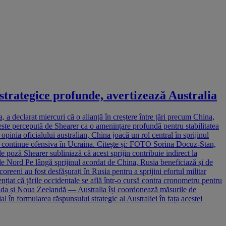
strategice profunde, avertizează Australia
a declarat miercuri că o alianță în creștere între țări precum China,
este percepută de Shearer ca o amenințare profundă pentru stabilitatea
nia oficialului australian, China joacă un rol central în sprijinul
 să continue ofensiva în Ucraina. Citește și: FOTO Sorina Docuz-Stan,
 poză Shearer subliniază că acest sprijin contribuie indirect la
i de Nord Pe lângă sprijinul acordat de China, Rusia beneficiază și de
eeni au fost desfășurați în Rusia pentru a sprijini efortul militar
nțiat că țările occidentale se află într-o cursă contra cronometru pentru
nada și Noua Zeelandă — Australia își coordonează măsurile de
ial în formularea răspunsului strategic al Australiei în fața acestei