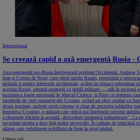
Internațional
Se creează rapid o axă emergentă Rusia - C
Axa emergentă pro-Rusia îngrijorează profund Occidentul. Andrew Sheare
Iran și Coreea de Nord, care oferă sprijin Rusiei, reprezintă o provoc
globală și pentru interesele occidentale, având un impact subestimat p
acordat Rusiei, oferind asistență cu dublă utilizare — atât în sectoru
buzoianca foarte apropiată de Marcel Ciolacu, la Paris cu prietena care
pierderile de vieți omenești din Ucraina, având un efect similar cu furn
drone iraniene, rachete nord-coreene și chiar de prezența soldaților no
împotriva Ucrainei, o măsură care ridică noi îngrijorări privind stabili
a răspunde eficient la această „dezvoltare strategică tulburătoare”.
securitate pentru a face față noilor provocări. În calitate de principal c
alianțe care redefinește echilibrul de forțe la nivel global.
Ultima oră