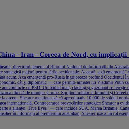
hina - Iran - Coreea de Nord, cu implicații 
r, directorul general al Biroului Național de Informații din Australia, 
are strategică majoră pentru țările occidentale. Această „axă emergentă” 
ână acum. Axa emergentă pro-Rusia îngrijorează profund Occidentul În opi
l economic, cât și diplomatic — care permite armatei lui Vladimir Putin
 are contracte cu PSD. Un bărbat înalt, clăpăug și grizonant se ferește de
izarea directă de muniție și arme. Sprijinul militar al Iranului și Coree
rd-coreeni. Shearer menționează că aproximativ 10.000 de soldați nord-cor
tatea internațională. Contracararea provocărilor strategice Shearer a evide
 Ca parte a alianței „Five Eyes” — care include SUA, Marea Britanie, Ca
onsilier în informații al premierului australian, Shearer joacă un rol esenț