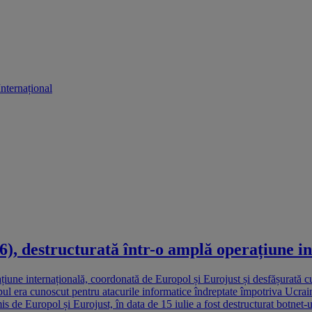
Internațional
, destructurată într-o amplă operațiune in
ne internațională, coordonată de Europol și Eurojust și desfășurată cu p
 era cunoscut pentru atacurile informatice îndreptate împotriva Ucraine
e Europol și Eurojust, în data de 15 iulie a fost destructurat botnet-ul 