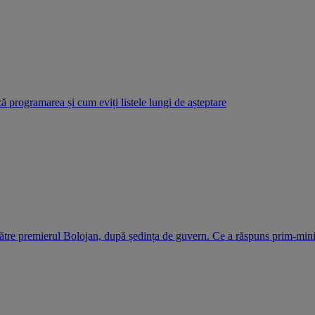
 programarea și cum eviți listele lungi de așteptare
ătre premierul Bolojan, după ședința de guvern. Ce a răspuns prim-mini