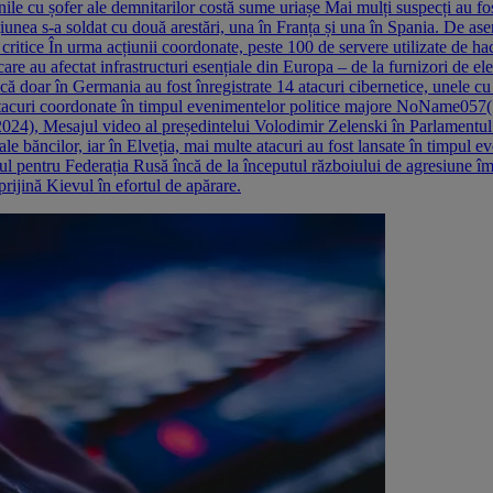
ile cu șofer ale demnitarilor costă sume uriașe Mai mulți suspecți au fost i
nea s-a soldat cu două arestări, una în Franța și una în Spania. De asem
or critice În urma acțiunii coordonate, peste 100 de servere utilizate de
e au afectat infrastructuri esențiale din Europa – de la furnizori de elec
că doar în Germania au fost înregistrate 14 atacuri cibernetice, unele cu 
 Atacuri coordonate în timpul evenimentelor politice majore NoName057(16
2024), Mesajul video al președintelui Volodimir Zelenski în Parlament
și ale băncilor, iar în Elveția, mai multe atacuri au fost lansate în timpul
l pentru Federația Rusă încă de la începutul războiului de agresiune împ
rijină Kievul în efortul de apărare.