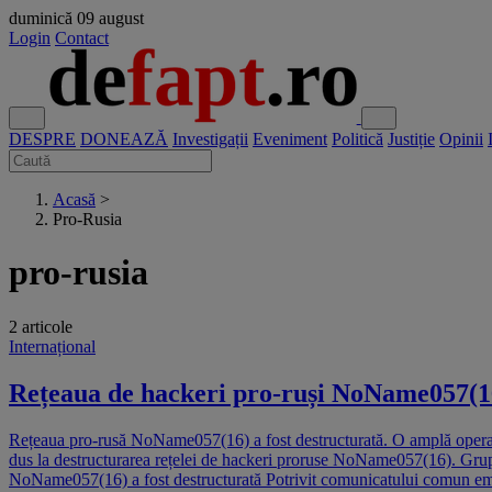
duminică
09 august
Login
Contact
DESPRE
DONEAZĂ
Investigații
Eveniment
Politică
Justiție
Opinii
Acasă
>
Pro-Rusia
pro-rusia
2 articole
Internațional
Rețeaua de hackeri pro-ruși NoName057(16)
Rețeaua pro-rusă NoName057(16) a fost destructurată. O amplă operațiu
dus la destructurarea rețelei de hackeri proruse NoName057(16). Grupul
NoName057(16) a fost destructurată Potrivit comunicatului comun emis d