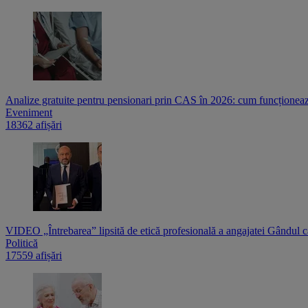
Analize gratuite pentru pensionari prin CAS în 2026: cum funcționează
Eveniment
18362 afișări
VIDEO „Întrebarea” lipsită de etică profesională a angajatei Gândul c
Politică
17559 afișări