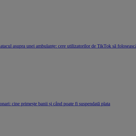
acul asupra unei ambulanțe: cere utilizatorilor de TikTok să folosească
onari: cine primește banii și când poate fi suspendată plata