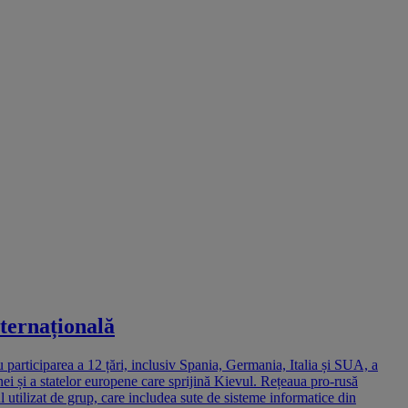
ternațională
articiparea a 12 țări, inclusiv Spania, Germania, Italia și SUA, a
i și a statelor europene care sprijină Kievul. Rețeaua pro-rusă
utilizat de grup, care includea sute de sisteme informatice din