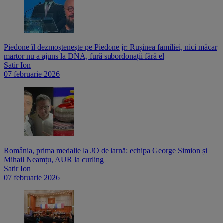
Piedone îl dezmoștenește pe Piedone jr: Rușinea familiei, nici măcar
martor nu a ajuns la DNA, fură subordonații fără el
Satir Ion
07 februarie 2026
România, prima medalie la JO de iarnă: echipa George Simion și
Mihail Neamțu, AUR la curling
Satir Ion
07 februarie 2026