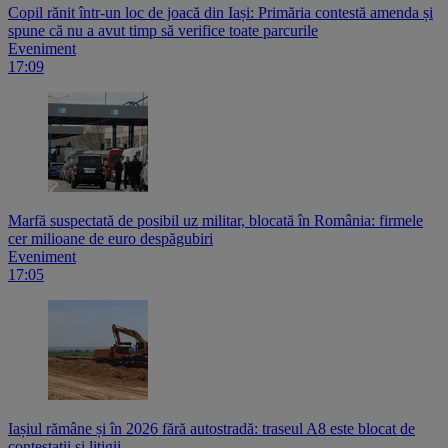
Copil rănit într-un loc de joacă din Iași: Primăria contestă amenda și
spune că nu a avut timp să verifice toate parcurile
Eveniment
17:09
Marfă suspectată de posibil uz militar, blocată în România: firmele
cer milioane de euro despăgubiri
Eveniment
17:05
Iașiul rămâne și în 2026 fără autostradă: traseul A8 este blocat de
contestații și litigii