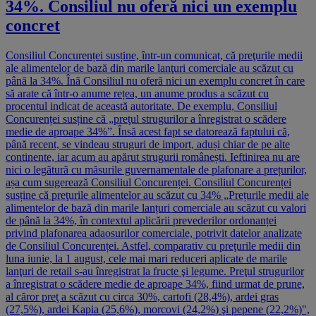
34%. Consiliul nu oferă nici un exemplu
concret
Consiliul Concurenței susține, într-un comunicat, că preţurile medii
ale alimentelor de bază din marile lanţuri comerciale au scăzut cu
până la 34%. Înă Consiliul nu oferă nici un exemplu concret în care
să arate că într-o anume rețea, un anume produs a scăzut cu
procentul indicat de această autoritate. De exemplu, Consiliul
Concurenței susține că „preţul strugurilor a înregistrat o scădere
medie de aproape 34%”. Însă acest fapt se datorează faptului că,
până recent, se vindeau struguri de import, aduși chiar de pe alte
continente, iar acum au apărut strugurii românești. Ieftinirea nu are
nici o legătură cu măsurile guvernamentale de plafonare a prețurilor,
așa cum sugerează Consiliul Concurenței. Consiliul Concurenței
susține că preţurile alimentelor au scăzut cu 34% „Prețurile medii ale
alimentelor de bază din marile lanțuri comerciale au scăzut cu valori
de până la 34%, în contextul aplicării prevederilor ordonanței
privind plafonarea adaosurilor comerciale, potrivit datelor analizate
de Consiliul Concurenței. Astfel, comparativ cu preţurile medii din
luna iunie, la 1 august, cele mai mari reduceri aplicate de marile
lanţuri de retail s-au înregistrat la fructe şi legume. Preţul strugurilor
a înregistrat o scădere medie de aproape 34%, fiind urmat de prune,
al căror preţ a scăzut cu circa 30%, cartofi (28,4%), ardei gras
(27,5%), ardei Kapia (25,6%), morcovi (24,2%) şi pepene (22,2%)",