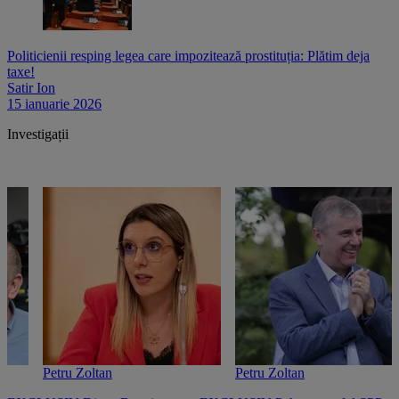
Politicienii resping legea care impozitează prostituția: Plătim deja
taxe!
Satir Ion
15 ianuarie 2026
Investigații
Petru Zoltan
Petru Zoltan