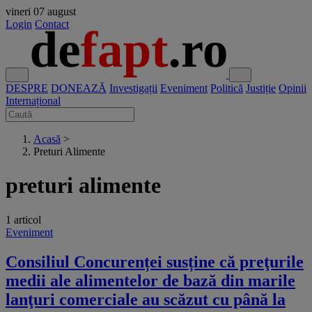
vineri
07 august
Login
Contact
DESPRE
DONEAZĂ
Investigații
Eveniment
Politică
Justiție
Opinii
Internațional
Acasă
>
Preturi Alimente
preturi alimente
1 articol
Eveniment
Consiliul Concurenței susține că preţurile
medii ale alimentelor de bază din marile
lanţuri comerciale au scăzut cu până la