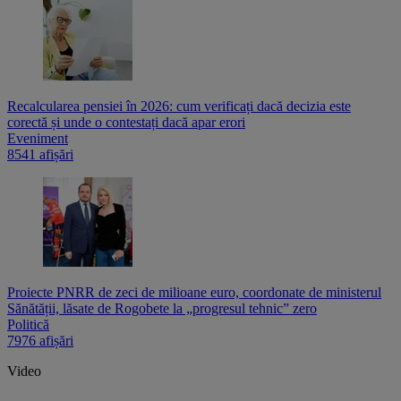
Recalcularea pensiei în 2026: cum verificați dacă decizia este
corectă și unde o contestați dacă apar erori
Eveniment
8541 afișări
Proiecte PNRR de zeci de milioane euro, coordonate de ministerul
Sănătății, lăsate de Rogobete la „progresul tehnic” zero
Politică
7976 afișări
Video