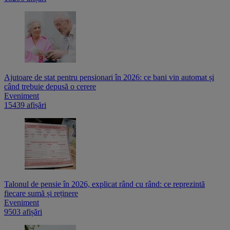
Ajutoare de stat pentru pensionari în 2026: ce bani vin automat și
când trebuie depusă o cerere
Eveniment
15439 afișări
Talonul de pensie în 2026, explicat rând cu rând: ce reprezintă
fiecare sumă și reținere
Eveniment
9503 afișări