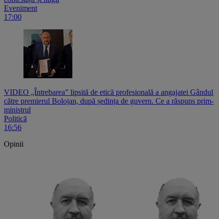
Eveniment
17:00
VIDEO „Întrebarea” lipsită de etică profesională a angajatei Gândul
către premierul Bolojan, după ședința de guvern. Ce a răspuns prim-
ministrul
Politică
16:56
Opinii