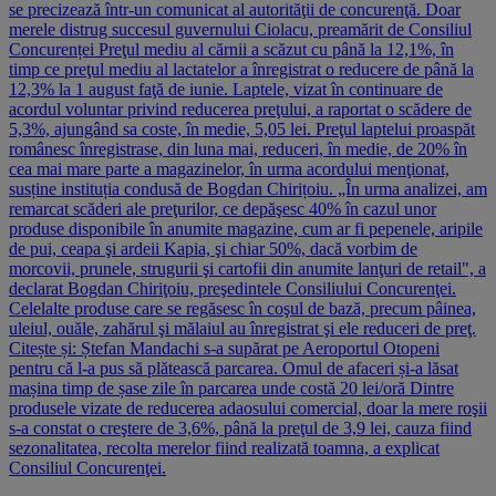
se precizează într-un comunicat al autorităţii de concurenţă. Doar
merele distrug succesul guvernului Ciolacu, preamărit de Consiliul
Concurenței Preţul mediu al cărnii a scăzut cu până la 12,1%, în
timp ce preţul mediu al lactatelor a înregistrat o reducere de până la
12,3% la 1 august faţă de iunie. Laptele, vizat în continuare de
acordul voluntar privind reducerea preţului, a raportat o scădere de
5,3%, ajungând sa coste, în medie, 5,05 lei. Preţul laptelui proaspăt
românesc înregistrase, din luna mai, reduceri, în medie, de 20% în
cea mai mare parte a magazinelor, în urma acordului menţionat,
susține instituția condusă de Bogdan Chirițoiu. „În urma analizei, am
remarcat scăderi ale preţurilor, ce depăşesc 40% în cazul unor
produse disponibile în anumite magazine, cum ar fi pepenele, aripile
de pui, ceapa şi ardeii Kapia, şi chiar 50%, dacă vorbim de
morcovii, prunele, strugurii şi cartofii din anumite lanţuri de retail", a
declarat Bogdan Chiriţoiu, preşedintele Consiliului Concurenţei.
Celelalte produse care se regăsesc în coşul de bază, precum pâinea,
uleiul, ouăle, zahărul şi mălaiul au înregistrat şi ele reduceri de preţ.
Citește și: Ștefan Mandachi s-a supărat pe Aeroportul Otopeni
pentru că l-a pus să plătească parcarea. Omul de afaceri și-a lăsat
mașina timp de șase zile în parcarea unde costă 20 lei/oră Dintre
produsele vizate de reducerea adaosului comercial, doar la mere roşii
s-a constat o creştere de 3,6%, până la preţul de 3,9 lei, cauza fiind
sezonalitatea, recolta merelor fiind realizată toamna, a explicat
Consiliul Concurenţei.