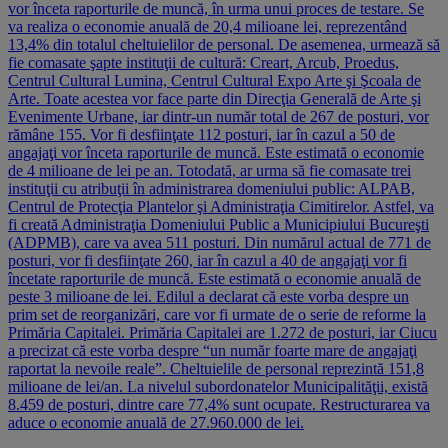
vor înceta raporturile de muncă, în urma unui proces de testare. Se
va realiza o economie anuală de 20,4 milioane lei, reprezentând
13,4% din totalul cheltuielilor de personal. De asemenea, urmează să
fie comasate şapte instituţii de cultură: Creart, Arcub, Proedus,
Centrul Cultural Lumina, Centrul Cultural Expo Arte şi Şcoala de
Arte. Toate acestea vor face parte din Direcţia Generală de Arte şi
Evenimente Urbane, iar dintr-un număr total de 267 de posturi, vor
rămâne 155. Vor fi desfiinţate 112 posturi, iar în cazul a 50 de
angajaţi vor înceta raporturile de muncă. Este estimată o economie
de 4 milioane de lei pe an. Totodată, ar urma să fie comasate trei
instituţii cu atribuţii în administrarea domeniului public: ALPAB,
Centrul de Protecţia Plantelor şi Administraţia Cimitirelor. Astfel, va
fi creată Administraţia Domeniului Public a Municipiului Bucureşti
(ADPMB), care va avea 511 posturi. Din numărul actual de 771 de
posturi, vor fi desfiinţate 260, iar în cazul a 40 de angajaţi vor fi
încetate raporturile de muncă. Este estimată o economie anuală de
peste 3 milioane de lei. Edilul a declarat că este vorba despre un
prim set de reorganizări, care vor fi urmate de o serie de reforme la
Primăria Capitalei. Primăria Capitalei are 1.272 de posturi, iar Ciucu
a precizat că este vorba despre “un număr foarte mare de angajaţi
raportat la nevoile reale”. Cheltuielile de personal reprezintă 151,8
milioane de lei/an. La nivelul subordonatelor Municipalităţii, există
8.459 de posturi, dintre care 77,4% sunt ocupate. Restructurarea va
aduce o economie anuală de 27.960.000 de lei.