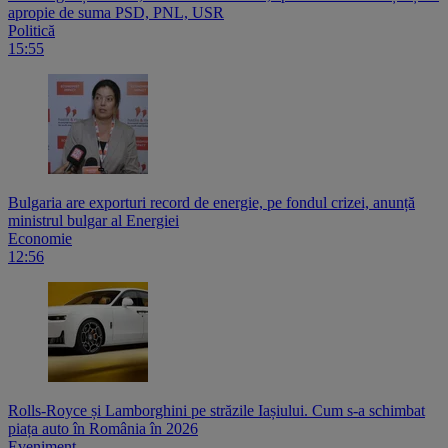
apropie de suma PSD, PNL, USR
Politică
15:55
Bulgaria are exporturi record de energie, pe fondul crizei, anunță
ministrul bulgar al Energiei
Economie
12:56
Rolls-Royce și Lamborghini pe străzile Iașiului. Cum s-a schimbat
piața auto în România în 2026
Eveniment