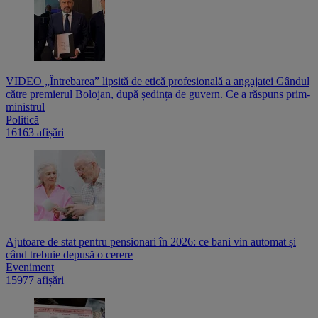
VIDEO „Întrebarea” lipsită de etică profesională a angajatei Gândul
către premierul Bolojan, după ședința de guvern. Ce a răspuns prim-
ministrul
Politică
16163 afișări
Ajutoare de stat pentru pensionari în 2026: ce bani vin automat și
când trebuie depusă o cerere
Eveniment
15977 afișări