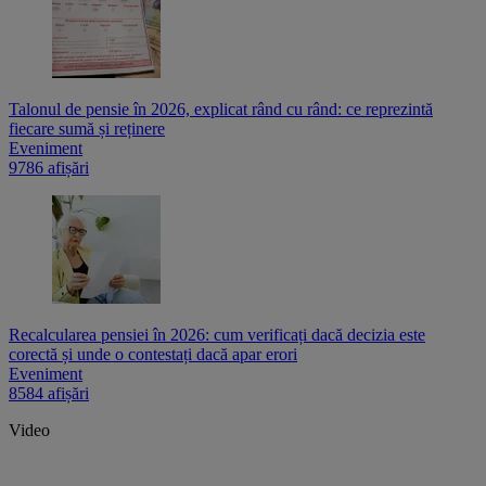
Talonul de pensie în 2026, explicat rând cu rând: ce reprezintă
fiecare sumă și reținere
Eveniment
9786 afișări
Recalcularea pensiei în 2026: cum verificați dacă decizia este
corectă și unde o contestați dacă apar erori
Eveniment
8584 afișări
Video