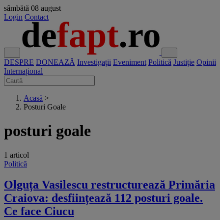
sâmbătă
08 august
Login
Contact
DESPRE
DONEAZĂ
Investigații
Eveniment
Politică
Justiție
Opinii
Internațional
Acasă
>
Posturi Goale
posturi goale
1 articol
Politică
Olguța Vasilescu restructurează Primăria
Craiova: desființează 112 posturi goale.
Ce face Ciucu