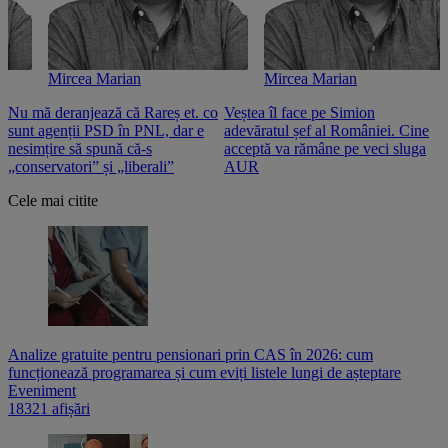
Mircea Marian
Mircea Marian
Nu mă deranjează că Rareș et. co
Veștea îl face pe Simion
S
sunt agenții PSD în PNL, dar e
adevăratul șef al României. Cine
n
nesimțire să spună că-s
acceptă va rămâne pe veci sluga
o
„conservatori” și „liberali”
AUR
Cele mai citite
Analize gratuite pentru pensionari prin CAS în 2026: cum
funcționează programarea și cum eviți listele lungi de așteptare
Eveniment
18321 afișări