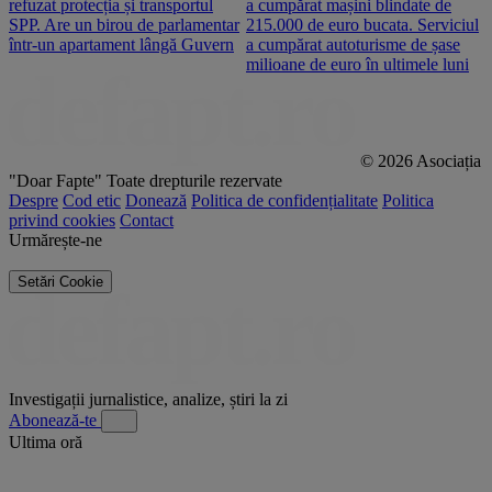
refuzat protecția și transportul
a cumpărat mașini blindate de
u
SPP. Are un birou de parlamentar
215.000 de euro bucata. Serviciul
c
într-un apartament lângă Guvern
a cumpărat autoturisme de șase
O
milioane de euro în ultimele luni
p
© 2026 Asociația
"Doar Fapte"
Toate drepturile rezervate
Despre
Cod etic
Donează
Politica de confidențialitate
Politica
privind cookies
Contact
Urmărește-ne
Setări Cookie
Investigații jurnalistice, analize, știri la zi
Abonează-te
Ultima oră