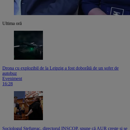
Ultima oră
Drona cu explozibil de la Leipzig a fost doborâtă de un şofer de
autobuz
Eveniment
16:28
Sociologul Ștefureac, directorul INSCOP, spune că AUR crește și se