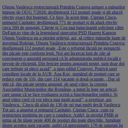
Olguța Vasilescu restructurează Primăria Craiova urmare a măsurilor
impuse de OUG 7/2026: desființează 112 posturi goale și dă afacră
efectiv exact doi bugetari. Ce face, în acest timp, Ciprian Ciucu,
primarul Capitalei: desființează 771 de posturi și dă afară efectiv
circa 260 de angajați. Citește și: Cea mai halucinantă solicitare către
DeFapt.ro vine de la legendarul sinecurist PSD Hazem Kansou
Olguța Vasilescu nu a pierdut prilejul, azi, să critice măsurile luate de
guvernul Bolojan. Olguța Vasilescu restructurează Primăria Craiova:
desființează 112 posturi goale „Este o reformă făcută pe genunchi,
din păcate este conform legii. Noi am încercat luni de zile să
convingem o anumită persoană că în administraţia publică locală e
nevoie de eficienţă. Din fericire pentru angajaţii noştri, sunt doar doi
care trebuie să plece acasă”, a spus edilul Craiovei. Potrivit unei
consiliere locale de la AUR, Ana Koc, numărul de posturi care se
reduce este de 116, din care 114 vacante şi două ocupate. „Dar să
ştiţi că, din păcate pentru angajaţi, de anul viitor, la cererea
Asociaţiilor Municipiilor din România, a intrat în lege un articol,
care spune că se face evaluarea scrisă a funcţionarilor publici. Şi
anul viitor cred că vor pleca mai mulţi acasă”, a avertizat, azi,
Vasilescu. Ciucu dă afară de 130 de ori mai mulți decât Vasilescu
Tot azi, a anunțat și primarul Capitalei, Ciprian Ciucu, cum va
restructura instituția pe care o conduce. Astfel, la nivelul PMB ar
urma să fie tăiate peste 400 de posturi din toate direcţiile. Jumătate
dintre acestea sunt vacante, astfel că aproximativ 170 de salariaţi îşi