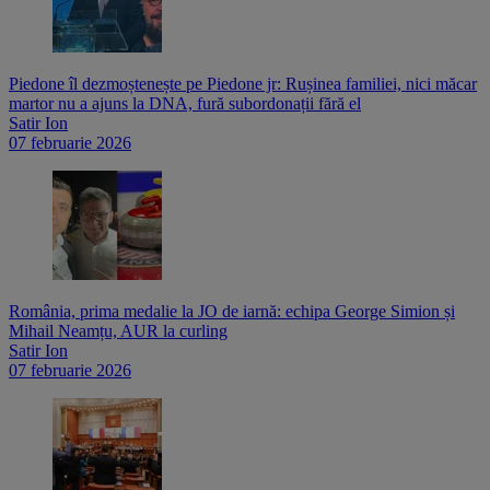
Piedone îl dezmoștenește pe Piedone jr: Rușinea familiei, nici măcar
martor nu a ajuns la DNA, fură subordonații fără el
Satir Ion
07 februarie 2026
România, prima medalie la JO de iarnă: echipa George Simion și
Mihail Neamțu, AUR la curling
Satir Ion
07 februarie 2026