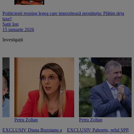
Politicienii resping legea care impozitează prostituția: Plătim deja
taxe!
Satir Ion
15 ianuarie 2026
Investigații
Petru Zoltan
Petru Zoltan
EXCLUSIV Diana Buzoianu a
EXCLUSIV Pahonțu, șeful SPP,
E