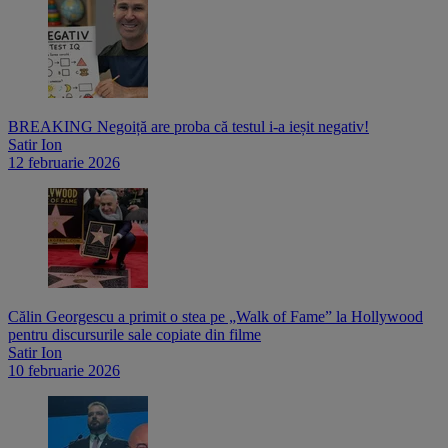
BREAKING Negoiță are proba că testul i-a ieșit negativ!
Satir Ion
12 februarie 2026
Călin Georgescu a primit o stea pe „Walk of Fame” la Hollywood
pentru discursurile sale copiate din filme
Satir Ion
10 februarie 2026