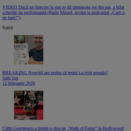
e
VIDEO Dacă un director la stat se dă dimineața jos din pat, a bifat
V
criteriile de performanță (Radu Miruță, invitat la podcastul „Cum e,
i
de fapt?”)
p
Satiră
BREAKING Negoiță are proba că testul i-a ieșit negativ!
Satir Ion
12 februarie 2026
Călin Georgescu a primit o stea pe „Walk of Fame” la Hollywood