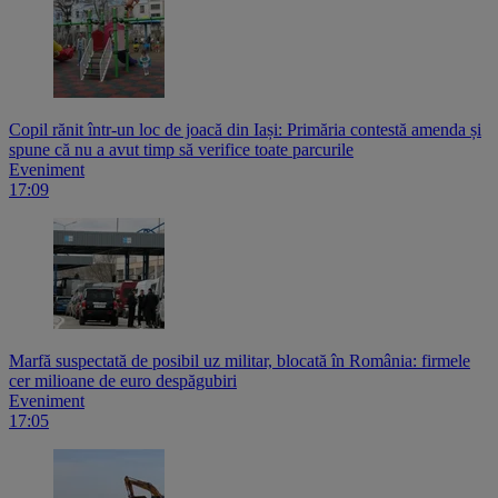
Copil rănit într-un loc de joacă din Iași: Primăria contestă amenda și
spune că nu a avut timp să verifice toate parcurile
Eveniment
17:09
Marfă suspectată de posibil uz militar, blocată în România: firmele
cer milioane de euro despăgubiri
Eveniment
17:05