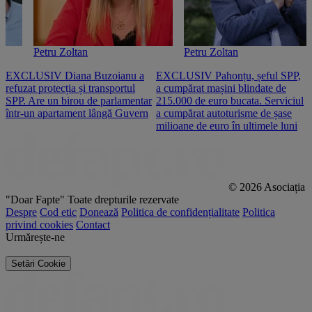
Petru Zoltan
Petru Zoltan
EXCLUSIV Diana Buzoianu a
EXCLUSIV Pahonțu, șeful SPP,
E
refuzat protecția și transportul
a cumpărat mașini blindate de
u
SPP. Are un birou de parlamentar
215.000 de euro bucata. Serviciul
c
într-un apartament lângă Guvern
a cumpărat autoturisme de șase
O
milioane de euro în ultimele luni
p
© 2026 Asociația
"Doar Fapte"
Toate drepturile rezervate
Despre
Cod etic
Donează
Politica de confidențialitate
Politica
privind cookies
Contact
Urmărește-ne
Setări Cookie