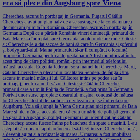
era să plece din Augsburg spre Viena
Cherecheș, ascuns în portbagaj în Germania. Fugarul Cătălin
Cherecheș a avut un plan naiv de a se sustrage de la condamnarea
de cinci ani primită în România. Cherecheș, ascuns în portbagaj în
Germania După ce a părăsit România vineri dimineață, primarul de
Baia Mare s-a îndreptat spre Germania, acolo unde are rude. Citește
și: Cherecheș le-a dat sacoșe de bani să care în Germania și șoferului
și bodyguard-ului. Mama primarului și-ar fi cumpărat o locuință
proprie în Germania pentru a depozita banii A fost monitorizat în tot
acest timp de către polițiștii români, prin intermediul telefonului
mătușii acestuia, Eugenia Jederan, sora mamei lui Cherecheș. Marți,
Cătălin Cherecheș a plecat din localitatea Senden, de lângă Ulm,
ascuns în mașină mătușii lui. Călătorea întins pe podea sau în
portbagaj, pentru a nu fi văzut. Citește și: Cătălin Cherecheș,
primarul care a umilit Poliția de Frontieră, a fost prins în Germania
Potrivit unor surse apropiate dosarului, mașina, condusă de mătușa
lui Cherecheș destul de haotic și cu viteză mare, se îndrepta spre
Augsburg. Voia să ajungă la Viena Ce nu știau nici primarul de Baia
Mare și nici mătușa acestuia era că erau urmăriți de polițiști germani.
La gara din Augsburg, polițiștii germani l-au identificat pe Cătălin
Cherecheș: acesta fusese întins pe bancheta din spate a mașinii. L-au
așteptat să coboare, apoi au încercat să-l legitimeze. Cherecheș, însă,
a devenit agitat și a refuzat legitimarea. Urmarea: a fost imobilizat
prin forță. Sursele menționate mai arată că planul lui Cherecheș era