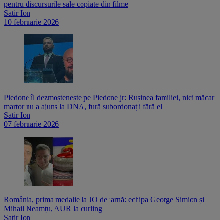
pentru discursurile sale copiate din filme
Satir Ion
10 februarie 2026
Piedone îl dezmoștenește pe Piedone jr: Rușinea familiei, nici măcar
martor nu a ajuns la DNA, fură subordonații fără el
Satir Ion
07 februarie 2026
România, prima medalie la JO de iarnă: echipa George Simion și
Mihail Neamțu, AUR la curling
Satir Ion