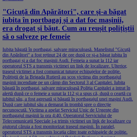
"Gicuță din Apărători", care și-a băgat
iubita în portbagaj și a dat foc mașinii,
era drogat și băut. Cum au reușit polițiștii
să o salveze pe femeie
Iubita băgată în portbagaj, salvare miraculoasă. Manelistul "Gicuță
din Apărători" a fost reținut 24 de ore după ce și-a băgat iubita în
portbagaj și a dat foc mașinii Audi. Femeia a sunat la 112 iar
operatorul STS a transmis victimei un link de localizare. Ulterior,
traseul victimei a fost comunicat tuturor echipajelor de poliție.
Polițiștii de la Brigada Rutieră au scos victima din portbagajul
mașinii incendiate pe un câmp din Sectorul 3 al Capitalei. Iubita
băgată în portbagaj, salvare miraculoasă Poliția Capitalei a intrat în
alertă după ce o femeie a sunat la 112 și a spus că, după o ceartă cu
iubitul său, a fost agresată și băgată în portbagajul unei mașini Audi.
După care iubitul său a demarat în trombă spre o direcție
necunoscută. Victima a apelat Serviciul Unic de Urgențe din
portbagajul mașinii la ora 4:40. Operatorul Serviciului de
Telecomunicații Speciale i-a trimis victimei un link de localizare cu
ajutorul căruia a fost monitorizat traseul mașinii. În paralel,
operatorul STS a transmis locația către toate echipajele de poliție.