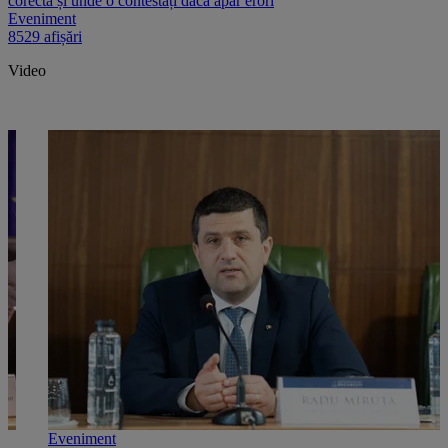
corectă și unde o contestați dacă apar erori
Eveniment
8529 afișări
Video
Eveniment