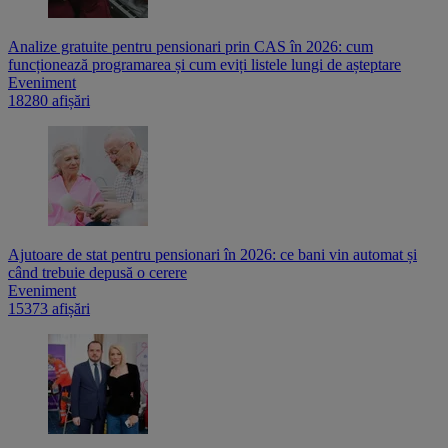
Analize gratuite pentru pensionari prin CAS în 2026: cum
funcționează programarea și cum eviți listele lungi de așteptare
Eveniment
18280 afișări
Ajutoare de stat pentru pensionari în 2026: ce bani vin automat și
când trebuie depusă o cerere
Eveniment
15373 afișări