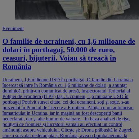
Eveniment
O familie de ucraineni, cu 1,6 milioane de
dolari în portbagaj, 50.000 de euro,
ceasuri, bijuterii. Voiau să treacă în
România
Ucraineni, 1,6 milioane USD în portbagaj. O familie din Ucraina a
încercat să intre în România cu 1,6 milioane de dolari, a anunţat
duminică, printr-un comunicat de presă, Inspectoratul Teritorial al
Poliţiei de Frontieră (ITPF) Iaşi. Ucraineni, 1,6 milioane USD în
portbagaj Potrivit sursei citate, cei doi ucraineni, soţi şi soţie, s-au
prezentat în Punctul de Trecere a Frontierei Albiţa cu un autoturism
înmatriculat în Ucraina, iar în maşină au fost descoperiţi banii
nedeclaraţi, dar şi alte bunuri de valoare. "În baza analizei de risc,
poliţiştii de frontieră şi lucrătorii vamali au efectuat un control
amănunţit asupra vehiculului. Citește și: Drona prăbușită la Zagreb,
care a survolat nederanjată și România, avea o bombă aeriană la