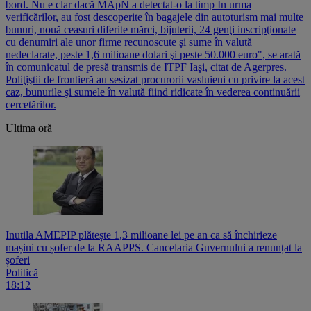
bord. Nu e clar dacă MApN a detectat-o la timp În urma
verificărilor, au fost descoperite în bagajele din autoturism mai multe
bunuri, nouă ceasuri diferite mărci, bijuterii, 24 genţi inscripţionate
cu denumiri ale unor firme recunoscute şi sume în valută
nedeclarate, peste 1,6 milioane dolari şi peste 50.000 euro", se arată
în comunicatul de presă transmis de ITPF Iaşi, citat de Agerpres.
Poliţiştii de frontieră au sesizat procurorii vasluieni cu privire la acest
caz, bunurile şi sumele în valută fiind ridicate în vederea continuării
cercetărilor.
Ultima oră
Inutila AMEPIP plătește 1,3 milioane lei pe an ca să închirieze
mașini cu șofer de la RAAPPS. Cancelaria Guvernului a renunțat la
șoferi
Politică
18:12