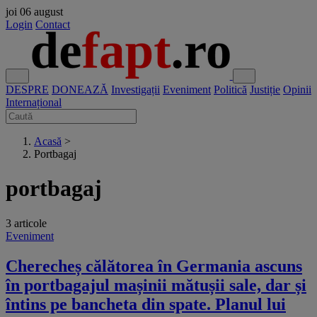
joi
06 august
Login
Contact
DESPRE
DONEAZĂ
Investigații
Eveniment
Politică
Justiție
Opinii
Internațional
Acasă
>
Portbagaj
portbagaj
3 articole
Eveniment
Cherecheș călătorea în Germania ascuns
în portbagajul mașinii mătușii sale, dar și
întins pe bancheta din spate. Planul lui