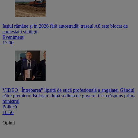
Iașiul rămâne și în 2026 fără autostradă: traseul A8 este blocat de
contestații și litigii
Eveniment
17:00
VIDEO „Întrebarea” lipsită de etică profesională a angajatei Gândul
către premierul Bolojan, după ședința de guvern. Ce a răspuns prim-
ministrul
Politică
16:56
Opinii