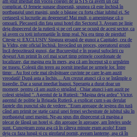
am știut imediat din vocea colegei de la STS că avem un caz
complicat. O femeie sunase disperată, spunea că este închisă în
portbagajul unei mașini, unde o băgase cu forța chiar iubitul ei. Se
certaseră și lucrurile au degenerat! Mai mult, o amenințase că o
omoară. Plecaseră din fața unui hotel din Sectorul 3. Aveam pe linie
deja dispecerul de la rutieră și pe cel care se ocupă de acest sector, ca
să avem cu toții informațiile în timp real. Nu era timp de pierdut!
Citește și: EXCLUSIV Singura groapă de gunoi a Capitalei, cea de
la Vidra, este oficial închisă. Invocând un proces, operatorul gropii
încă depozitează gunoi, dar Bucureștiul e în pragul sufocării cu
deșeuri Am primit în cel mai scurt timp primele coordonate de
localizare, dar mașina era în mers, așa că am început să o urmărim
pe traseu. Colegii din teren au pornit imediat pe urmele lor. Între
timp: . Au fost cele mai răvășitoare cuvinte pe care le-am auzit
vreodată! După asta a închis… Am crezut atunci că o se întâmple o
tragedie. Dar a sunat imediat înapoi. Speranța a durat doar un
moment, pentru că am auzit-o strigând . Chiar atunci i-am auzit pe
colegi strigând ". Agentul de la Rutieră: "Mașina deja ardea" Victor,
agentul de poliție la Brigada Rutieră, a explicat cum s-au derulat
faptele din punctul său de vedere. "Eram aproape de ieșirea din tură
când am primit pe stație cazul unei femei sechestrate de iubitul său în
portbagajul unei mașini. Ne-au spus din dispecerat că mașina a
plecat de lângă un hotel și, din aproape în aproape, am înțeles unde
sunt. Cunoșteam zona așa că în câteva minute eram acolo! Eram
deja cu faza lungă și cu girofarul pornit, aveam lanterne, așa că în