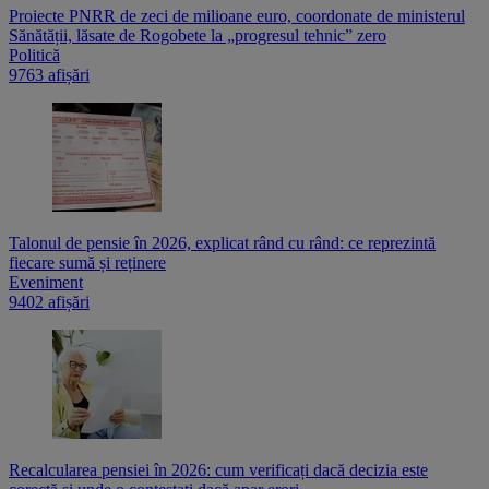
Proiecte PNRR de zeci de milioane euro, coordonate de ministerul
Sănătății, lăsate de Rogobete la „progresul tehnic” zero
Politică
9763 afișări
Talonul de pensie în 2026, explicat rând cu rând: ce reprezintă
fiecare sumă și reținere
Eveniment
9402 afișări
Recalcularea pensiei în 2026: cum verificați dacă decizia este