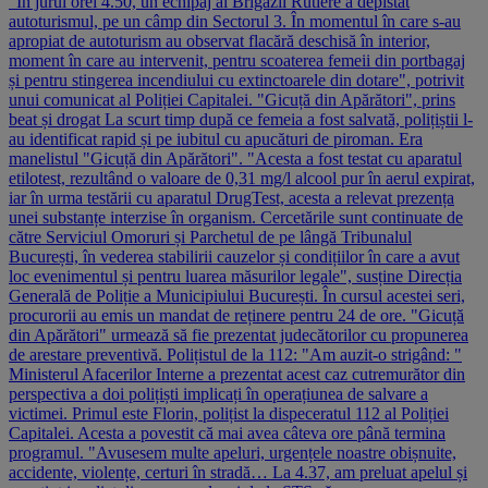
"În jurul orei 4.50, un echipaj al Brigăzii Rutiere a depistat
autoturismul, pe un câmp din Sectorul 3. În momentul în care s-au
apropiat de autoturism au observat flacără deschisă în interior,
moment în care au intervenit, pentru scoaterea femeii din portbagaj
și pentru stingerea incendiului cu extinctoarele din dotare", potrivit
unui comunicat al Poliției Capitalei. "Gicuță din Apărători", prins
beat și drogat La scurt timp după ce femeia a fost salvată, polițiștii l-
au identificat rapid și pe iubitul cu apucături de piroman. Era
manelistul "Gicuță din Apărători". "Acesta a fost testat cu aparatul
etilotest, rezultând o valoare de 0,31 mg/l alcool pur în aerul expirat,
iar în urma testării cu aparatul DrugTest, acesta a relevat prezența
unei substanțe interzise în organism. Cercetările sunt continuate de
către Serviciul Omoruri și Parchetul de pe lângă Tribunalul
București, în vederea stabilirii cauzelor și condițiilor în care a avut
loc evenimentul și pentru luarea măsurilor legale", susține Direcția
Generală de Poliție a Municipiului București. În cursul acestei seri,
procurorii au emis un mandat de reținere pentru 24 de ore. "Gicuță
din Apărători" urmează să fie prezentat judecătorilor cu propunerea
de arestare preventivă. Polițistul de la 112: "Am auzit-o strigând: "
Ministerul Afacerilor Interne a prezentat acest caz cutremurător din
perspectiva a doi polițiști implicați în operațiunea de salvare a
victimei. Primul este Florin, polițist la dispeceratul 112 al Poliției
Capitalei. Acesta a povestit că mai avea câteva ore până termina
programul. "Avusesem multe apeluri, urgențele noastre obișnuite,
accidente, violențe, certuri în stradă… La 4.37, am preluat apelul și