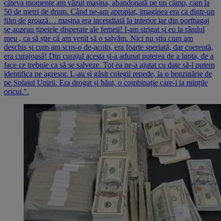
câteva momente am văzut mașina, abandonată pe un câmp, cam la
50 de metri de drum. Când ne-am apropiat, imaginea era ca dintr-un
film de groază… mașina era incendiată la interior iar din portbagaj
se auzeau țipetele disperate ale femeii! I-am strigat și eu la rândul
meu , ca să știe că am venit să o salvăm. Nici nu știu cum am
deschis și cum am scos-o de-acolo, era foarte speriată, dar coerentă,
era curajoasă! Din curajul acesta și-a adunat puterea de a lupta, de a
face ce trebuie ca să se salveze. Tot ea ne-a ajutat cu date să-l putem
identifica pe agresor. L-au și găsit colegii repede, la o benzinărie de
pe Splaiul Unirii. Era drogat și băut, o combinație care-i ia mințile
oricui.".