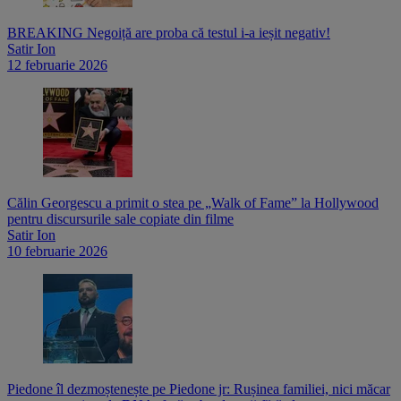
BREAKING Negoiță are proba că testul i-a ieșit negativ!
Satir Ion
12 februarie 2026
Călin Georgescu a primit o stea pe „Walk of Fame” la Hollywood
pentru discursurile sale copiate din filme
Satir Ion
10 februarie 2026
Piedone îl dezmoștenește pe Piedone jr: Rușinea familiei, nici măcar