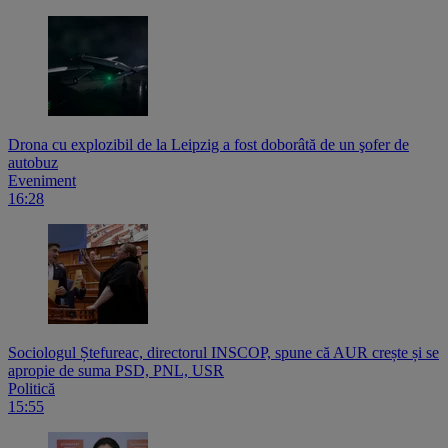
Drona cu explozibil de la Leipzig a fost doborâtă de un şofer de
autobuz
Eveniment
16:28
Sociologul Ștefureac, directorul INSCOP, spune că AUR crește și se
apropie de suma PSD, PNL, USR
Politică
15:55