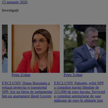
15 ianuarie 2026
Investigații
Petru Zoltan
Petru Zoltan
EXCLUSIV Diana Buzoianu a
EXCLUSIV Pahonțu, șeful SPP,
E
refuzat protecția și transportul
a cumpărat mașini blindate de
u
SPP. Are un birou de parlamentar
215.000 de euro bucata. Serviciul
c
într-un apartament lângă Guvern
a cumpărat autoturisme de șase
O
milioane de euro în ultimele luni
p