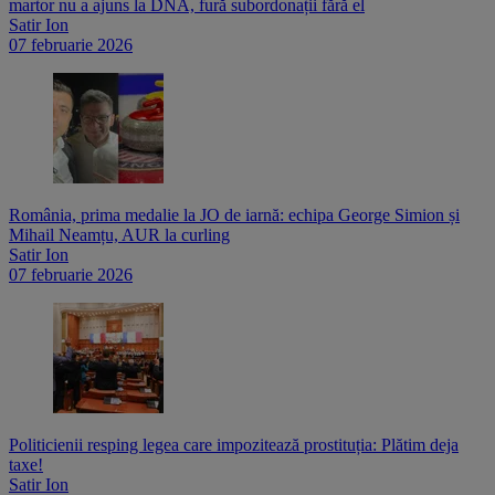
martor nu a ajuns la DNA, fură subordonații fără el
Satir Ion
07 februarie 2026
România, prima medalie la JO de iarnă: echipa George Simion și
Mihail Neamțu, AUR la curling
Satir Ion
07 februarie 2026
Politicienii resping legea care impozitează prostituția: Plătim deja
taxe!
Satir Ion