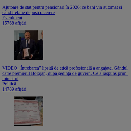
Ajutoare de stat pentru pensionari în 2026: ce bani vin automat și
când trebuie depusă o cerere
Eveniment
15768 afișări
VIDEO „Întrebarea” lipsită de etică profesională a angajatei Gândul
către premierul Bolojan, după ședința de guvern. Ce a răspuns prim-
ministrul
Politică
14789 afișări