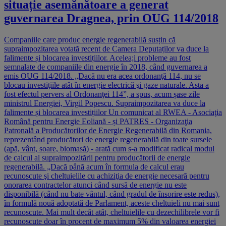
situație asemănătoare a generat
guvernarea Dragnea, prin OUG 114/2018
Companiile care produc energie regenerabilă susțin că
supraimpozitarea votată recent de Camera Deputaților va duce la
falimente și blocarea investițiilor. Acelea;i probleme au fost
semnalate de companiile din energie în 2018, când guvernarea a
emis OUG 114/2018. „Dacă nu era acea ordonanţă 114, nu se
blocau investiţiile atât în energie electrică şi gaze naturale. Asta a
fost efectul pervers al Ordonanţei 114”, a spus, acum șase zile
ministrul Energiei, Virgil Popescu. Supraimpozitarea va duce la
falimente și blocarea investițiilor Un comunicat al RWEA - Asociaţia
Română pentru Energie Eoliană - și PATRES - Organizaţia
Patronală a Producătorilor de Energie Regenerabilă din Romania,
reprezentând producători de energie regenerabilă din toate sursele
(apă, vânt, soare, biomasă) - arată cum s-a modificat radical modul
de calcul al supraimpozitării pentru producătorii de energie
regenerabilă. „Dacă până acum în formula de calcul erau
recunoscute şi cheltuielile cu achiziţia de energie necesară pentru
onorarea contractelor atunci când sursă de energie nu este
disponibilă (când nu bate vântul, când gradul de însorire este redus),
în formulă nouă adoptată de Parlament, aceste cheltuieli nu mai sunt
recunoscute. Mai mult decât atât, cheltuielile cu dezechilibrele vor fi
recunoscute doar în procent de maximum 5% din valoarea energiei