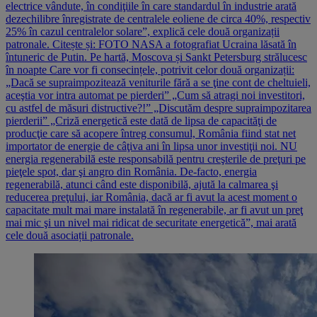
electrice vândute, în condiţiile în care standardul în industrie arată
dezechilibre înregistrate de centralele eoliene de circa 40%, respectiv
25% în cazul centralelor solare”, explică cele două organizații
patronale. Citește și: FOTO NASA a fotografiat Ucraina lăsată în
întuneric de Putin. Pe hartă, Moscova și Sankt Petersburg strălucesc
în noapte Care vor fi consecințele, potrivit celor două organizații:
„Dacă se supraimpozitează veniturile fără a se ţine cont de cheltuieli,
aceştia vor intra automat pe pierderi” „Cum să atragi noi investitori,
cu astfel de măsuri distructive?!” „Discutăm despre supraimpozitarea
pierderii” „Criză energetică este dată de lipsa de capacităţi de
producţie care să acopere întreg consumul, România fiind stat net
importator de energie de câţiva ani în lipsa unor investiţii noi. NU
energia regenerabilă este responsabilă pentru creşterile de preţuri pe
pieţele spot, dar şi angro din România. De-facto, energia
regenerabilă, atunci când este disponibilă, ajută la calmarea şi
reducerea preţului, iar România, dacă ar fi avut la acest moment o
capacitate mult mai mare instalată în regenerabile, ar fi avut un preţ
mai mic şi un nivel mai ridicat de securitate energetică”, mai arată
cele două asociații patronale.