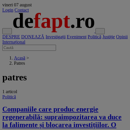
vineri
07 august
Login
Contact
DESPRE
DONEAZĂ
Investigații
Eveniment
Politică
Justiție
Opinii
Internațional
Acasă
>
Patres
patres
1 articol
Politică
Companiile care produc energie
regenerabilă: supraimpozitarea va duce
la falimente și blocarea investițiilor. O