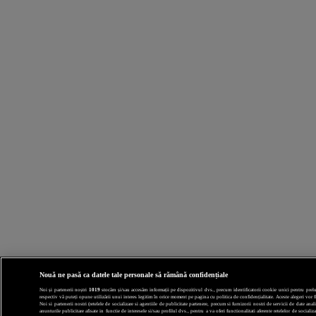
Nouă ne pasă ca datele tale personale să rămână confidențiale
Noi și partenerii noștri
1019
stocăm și/sau accesăm informații pe dispozitivul dvs., precum identificatorii cookie unici pentru prelucr
respectiv vă puteți opune utilizării unui interes legitim în orice moment pe pagina cu politica de confidențialitate. Aceste alegeri vor fi
Noi si partenerii nostri (retelele de socializare si agentiile de publicitate partenere, precum si furnizorii nostri de servicii de date a
anunturile publicitare afisate in functie de interesele si/sau profilul dvs., pentru a va oferi functionalitati aferente retelelor de socia