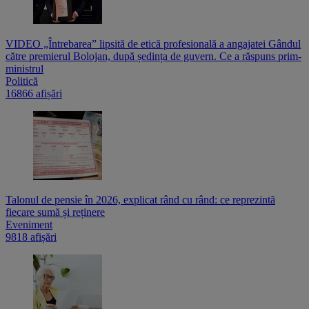
VIDEO „Întrebarea” lipsită de etică profesională a angajatei Gândul
către premierul Bolojan, după ședința de guvern. Ce a răspuns prim-
ministrul
Politică
16866 afișări
Talonul de pensie în 2026, explicat rând cu rând: ce reprezintă
fiecare sumă și reținere
Eveniment
9818 afișări