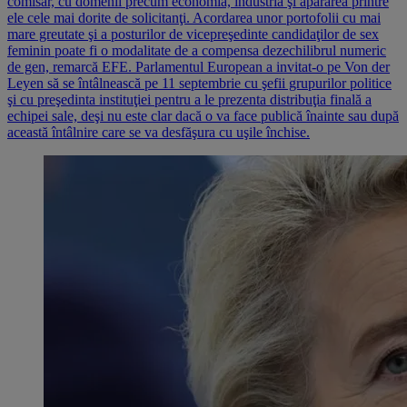
comisar, cu domenii precum economia, industria şi apărarea printre
ele cele mai dorite de solicitanţi. Acordarea unor portofolii cu mai
mare greutate şi a posturilor de vicepreşedinte candidaţilor de sex
feminin poate fi o modalitate de a compensa dezechilibrul numeric
de gen, remarcă EFE. Parlamentul European a invitat-o pe Von der
Leyen să se întâlnească pe 11 septembrie cu şefii grupurilor politice
şi cu preşedinta instituţiei pentru a le prezenta distribuţia finală a
echipei sale, deşi nu este clar dacă o va face publică înainte sau după
această întâlnire care se va desfăşura cu uşile închise.