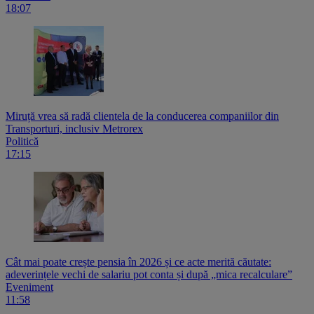
18:07
Miruță vrea să radă clientela de la conducerea companiilor din
Transporturi, inclusiv Metrorex
Politică
17:15
Cât mai poate crește pensia în 2026 și ce acte merită căutate:
adeverințele vechi de salariu pot conta și după „mica recalculare”
Eveniment
11:58