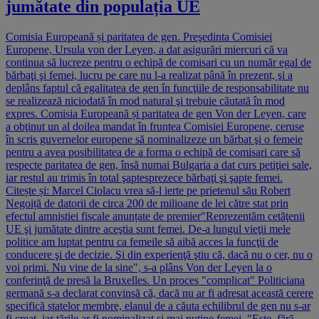
jumătate din populația UE
Comisia Europeană și paritatea de gen. Preşedinta Comisiei
Europene, Ursula von der Leyen, a dat asigurări miercuri că va
continua să lucreze pentru o echipă de comisari cu un număr egal de
bărbaţi şi femei, lucru pe care nu l-a realizat până în prezent, şi a
deplâns faptul că egalitatea de gen în funcţiile de responsabilitate nu
se realizează niciodată în mod natural şi trebuie căutată în mod
expres. Comisia Europeană și paritatea de gen Von der Leyen, care
a obţinut un al doilea mandat în fruntea Comisiei Europene, ceruse
în scris guvernelor europene să nominalizeze un bărbat şi o femeie
pentru a avea posibilitatea de a forma o echipă de comisari care să
respecte paritatea de gen, însă numai Bulgaria a dat curs petiţiei sale,
iar restul au trimis în total şaptesprezece bărbaţi şi şapte femei.
Citește și: Marcel Ciolacu vrea să-l ierte pe prietenul său Robert
Negoiță de datorii de circa 200 de milioane de lei către stat prin
efectul amnistiei fiscale anunțate de premier"Reprezentăm cetăţenii
UE şi jumătate dintre aceştia sunt femei. De-a lungul vieţii mele
politice am luptat pentru ca femeile să aibă acces la funcţii de
conducere şi de decizie. Şi din experienţă ştiu că, dacă nu o cer, nu o
voi primi. Nu vine de la sine", s-a plâns Von der Leyen la o
conferinţă de presă la Bruxelles. Un proces "complicat" Politiciana
germană s-a declarat convinsă că, dacă nu ar fi adresat această cerere
specifică statelor membre, elanul de a căuta echilibrul de gen nu s-ar
fi creat, iar ţările ar fi nominalizat şi mai puţine femei. "Este, fără