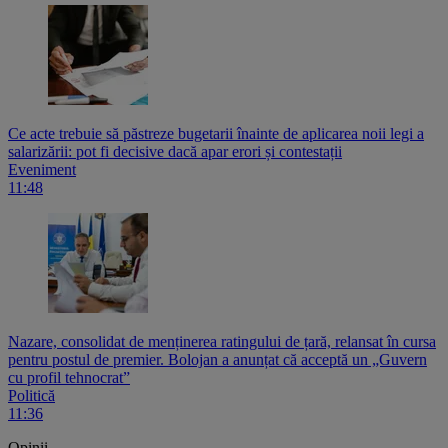
Ce acte trebuie să păstreze bugetarii înainte de aplicarea noii legi a
salarizării: pot fi decisive dacă apar erori și contestații
Eveniment
11:48
Nazare, consolidat de menținerea ratingului de țară, relansat în cursa
pentru postul de premier. Bolojan a anunțat că acceptă un „Guvern
cu profil tehnocrat”
Politică
11:36
Opinii