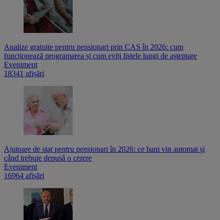
Analize gratuite pentru pensionari prin CAS în 2026: cum
funcționează programarea și cum eviți listele lungi de așteptare
Eveniment
18341 afișări
Ajutoare de stat pentru pensionari în 2026: ce bani vin automat și
când trebuie depusă o cerere
Eveniment
16964 afișări