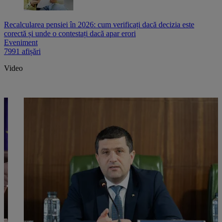
Recalcularea pensiei în 2026: cum verificați dacă decizia este
corectă și unde o contestați dacă apar erori
Eveniment
7991 afișări
Video