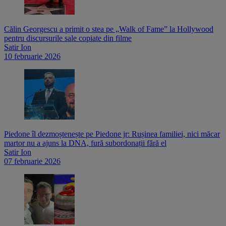
Călin Georgescu a primit o stea pe „Walk of Fame” la Hollywood
pentru discursurile sale copiate din filme
Satir Ion
10 februarie 2026
Piedone îl dezmoștenește pe Piedone jr: Rușinea familiei, nici măcar
martor nu a ajuns la DNA, fură subordonații fără el
Satir Ion
07 februarie 2026