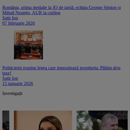
România, prima medalie la JO de iarnă: echipa George Simion și
Mihail Neamțu, AUR la curling
Satir Ion
07 februarie 2026
Politicienii resping legea care impozitează prostituția: Plătim deja
taxe!
Satir Ion
15 ianuarie 2026
Investigații