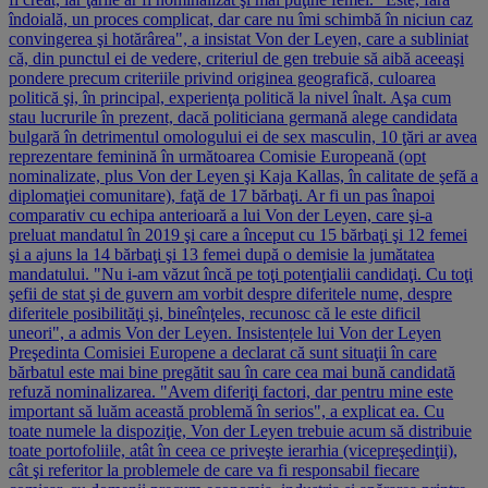
îndoială, un proces complicat, dar care nu îmi schimbă în niciun caz
convingerea şi hotărârea", a insistat Von der Leyen, care a subliniat
că, din punctul ei de vedere, criteriul de gen trebuie să aibă aceeaşi
pondere precum criteriile privind originea geografică, culoarea
politică şi, în principal, experienţa politică la nivel înalt. Aşa cum
stau lucrurile în prezent, dacă politiciana germană alege candidata
bulgară în detrimentul omologului ei de sex masculin, 10 ţări ar avea
reprezentare feminină în următoarea Comisie Europeană (opt
nominalizate, plus Von der Leyen şi Kaja Kallas, în calitate de şefă a
diplomaţiei comunitare), faţă de 17 bărbaţi. Ar fi un pas înapoi
comparativ cu echipa anterioară a lui Von der Leyen, care şi-a
preluat mandatul în 2019 şi care a început cu 15 bărbaţi şi 12 femei
şi a ajuns la 14 bărbaţi şi 13 femei după o demisie la jumătatea
mandatului. "Nu i-am văzut încă pe toţi potenţialii candidaţi. Cu toţi
şefii de stat şi de guvern am vorbit despre diferitele nume, despre
diferitele posibilităţi şi, bineînţeles, recunosc că le este dificil
uneori", a admis Von der Leyen. Insistențele lui Von der Leyen
Preşedinta Comisiei Europene a declarat că sunt situaţii în care
bărbatul este mai bine pregătit sau în care cea mai bună candidată
refuză nominalizarea. "Avem diferiţi factori, dar pentru mine este
important să luăm această problemă în serios", a explicat ea. Cu
toate numele la dispoziţie, Von der Leyen trebuie acum să distribuie
toate portofoliile, atât în ceea ce priveşte ierarhia (vicepreşedinţii),
cât şi referitor la problemele de care va fi responsabil fiecare