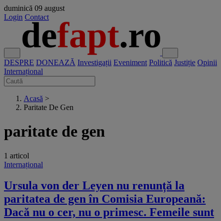
duminică
09 august
Login
Contact
DESPRE
DONEAZĂ
Investigații
Eveniment
Politică
Justiție
Opinii
Internațional
Acasă
>
Paritate De Gen
paritate de gen
1 articol
Internațional
Ursula von der Leyen nu renunță la
paritatea de gen în Comisia Europeană:
Dacă nu o cer, nu o primesc. Femeile sunt