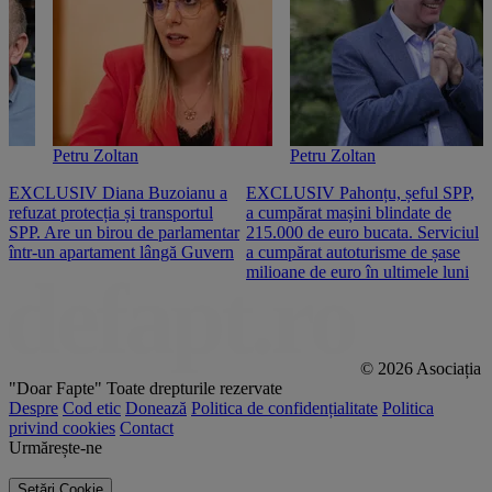
Petru Zoltan
Petru Zoltan
EXCLUSIV Diana Buzoianu a
EXCLUSIV Pahonțu, șeful SPP,
E
refuzat protecția și transportul
a cumpărat mașini blindate de
u
SPP. Are un birou de parlamentar
215.000 de euro bucata. Serviciul
c
într-un apartament lângă Guvern
a cumpărat autoturisme de șase
O
milioane de euro în ultimele luni
p
© 2026 Asociația
"Doar Fapte"
Toate drepturile rezervate
Despre
Cod etic
Donează
Politica de confidențialitate
Politica
privind cookies
Contact
Urmărește-ne
Setări Cookie