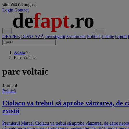
sâmbătă
08 august
Login
Contact
DESPRE
DONEAZĂ
Investigații
Eveniment
Politică
Justiție
Opinii
Acasă
>
Parc Voltaic
parc voltaic
1 articol
Politică
Ciolacu va trebui să aprobe vânzarea, de că
există
Premierul Marcel Ciolacu va trebui să aprobe vânzarea, de către nepotul
cât valorează lingourile candidatei la președinție De ce? Fiindcă nepotu