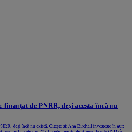
ic finanțat de PNRR, deși acesta încă nu
NRR, deși încă nu există. Citește și: Ana Birchall investește în aur:
t unei ordonanțe din 2023, toate investițiile străine directe (ISD) în