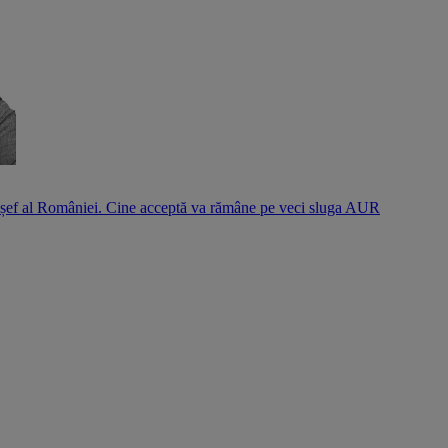
l șef al României. Cine acceptă va rămâne pe veci sluga AUR
S