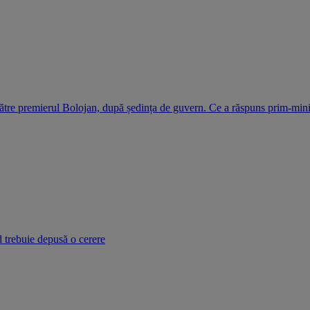
ătre premierul Bolojan, după ședința de guvern. Ce a răspuns prim-mini
d trebuie depusă o cerere