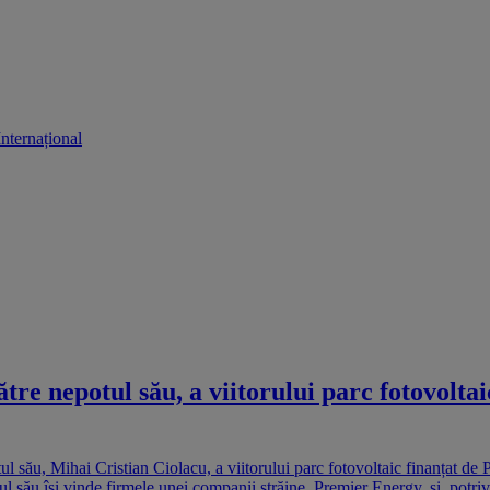
Internațional
tre nepotul său, a viitorului parc fotovolta
 său, Mihai Cristian Ciolacu, a viitorului parc fotovoltaic finanțat de P
l său își vinde firmele unei companii străine, Premier Energy, și, potrivi