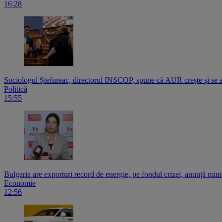
16:28
Sociologul Ștefureac, directorul INSCOP, spune că AUR crește și 
Politică
15:55
Bulgaria are exporturi record de energie, pe fondul crizei, anunță mini
Economie
12:56