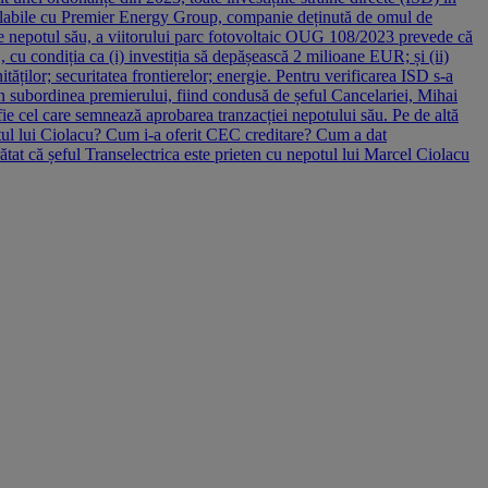
realabile cu Premier Energy Group, companie deținută de omul de
tre nepotul său, a viitorului parc fotovoltaic OUG 108/2023 prevede că
 cu condiția ca (i) investiția să depășească 2 milioane EUR; și (ii)
tăților; securitatea frontierelor; energie. Pentru verificarea ISD s-a
 în subordinea premierului, fiind condusă de șeful Cancelariei, Mihai
ie cel care semnează aprobarea tranzacției nepotului său. Pe de altă
potul lui Ciolacu? Cum i-a oferit CEC creditare? Cum a dat
ătat că șeful Transelectrica este prieten cu nepotul lui Marcel Ciolacu