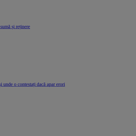
 sumă și reținere
și unde o contestați dacă apar erori