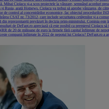
ală. Mihai Ciolacu și-a scos proiectele la vânzare, semnând acorduri p
ina și Rusia, arată Hotnews. Ciolacu va trebui să aprobe vânzarea, de că
lor de control al concentrărilor economice, fac obiectul procedurilor ISD,
Hotărârea CSAT nr. 73/2012, care include securitatea cetățenilor și a comuni
ată din reprezentanții prevăzuți în decizia prim-ministrului. Comisia este
nsultați de DeFapt.ro apreciază că este posibil ca premierul Ciolacu să f
 PNRR de 20 de milioane de euro la firmele fără capital înființate de ne
aceste companii înființate în 2022 de nepotul lui Ciolacu? DeFapt.ro a ar