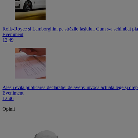
Rolls-Royce și Lamborghini pe străzile Iașiului. Cum s-a schimbat pi
Eveniment
12:49
Aleșii evită publicarea declarației de avere: invocă actuala lege și drept
Eveniment
12:46
Opinii