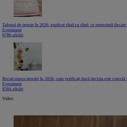
Talonul de pensie în 2026, explicat rând cu rând: ce reprezintă fiecare
Eveniment
9786 afișări
Recalcularea pensiei în 2026: cum verificați dacă decizia este corectă 
Eveniment
8584 afișări
Video