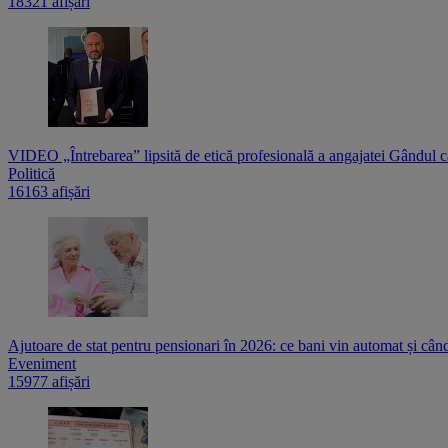
18321 afișări
VIDEO „Întrebarea” lipsită de etică profesională a angajatei Gândul c
Politică
16163 afișări
Ajutoare de stat pentru pensionari în 2026: ce bani vin automat și cân
Eveniment
15977 afișări