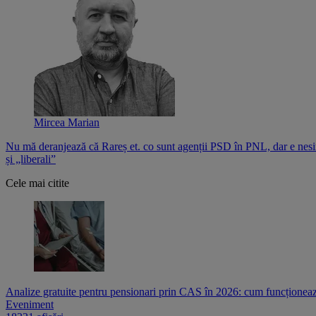
Mircea Marian
Nu mă deranjează că Rareș et. co sunt agenții PSD în PNL, dar e nesi
și „liberali”
Cele mai citite
Analize gratuite pentru pensionari prin CAS în 2026: cum funcționează
Eveniment