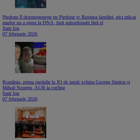
Piedone îl dezmoștenește pe Piedone jr: Rușinea familiei, nici măcar
martor nu a ajuns la DNA, fură subordonații fără el
Satir Ion
07 februarie 2026
România, prima medalie la JO de iarnă: echipa George Simion și
Mihail Neamțu, AUR la curling
Satir Ion
07 februarie 2026