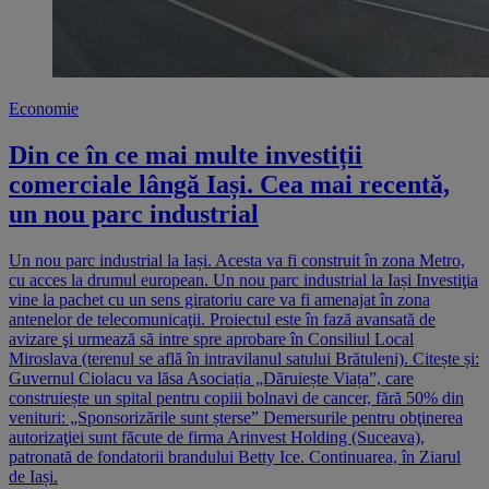
Economie
Din ce în ce mai multe investiții
comerciale lângă Iași. Cea mai recentă,
un nou parc industrial
Un nou parc industrial la Iași. Acesta va fi construit în zona Metro,
cu acces la drumul european. Un nou parc industrial la Iași Investiţia
vine la pachet cu un sens giratoriu care va fi amenajat în zona
antenelor de telecomunicaţii. Proiectul este în fază avansată de
avizare şi urmează să intre spre aprobare în Consiliul Local
Miroslava (terenul se află în intravilanul satului Brătuleni). Citește și:
Guvernul Ciolacu va lăsa Asociația „Dăruiește Viața”, care
construiește un spital pentru copiii bolnavi de cancer, fără 50% din
venituri: „Sponsorizările sunt șterse” Demersurile pentru obţinerea
autorizaţiei sunt făcute de firma Arinvest Holding (Suceava),
patronată de fondatorii brandului Betty Ice. Continuarea, în Ziarul
de Iași.