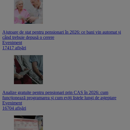
Ajutoare de stat pentru pensionari în 2026: ce bani vin automat și
când trebuie depusă o cerere
Eveniment
17417 afișări
Analize gratuite pentru pensionari prin CAS în 2026: cum
funcționează programarea și cum eviți listele lungi de așteptare
Eveniment
16704 afișări