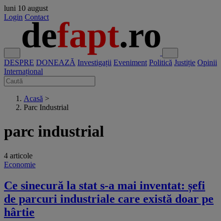
luni
10 august
Login
Contact
DESPRE
DONEAZĂ
Investigații
Eveniment
Politică
Justiție
Opinii
Internațional
Acasă
>
Parc Industrial
parc industrial
4 articole
Economie
Ce sinecură la stat s-a mai inventat: șefi
de parcuri industriale care există doar pe
hârtie