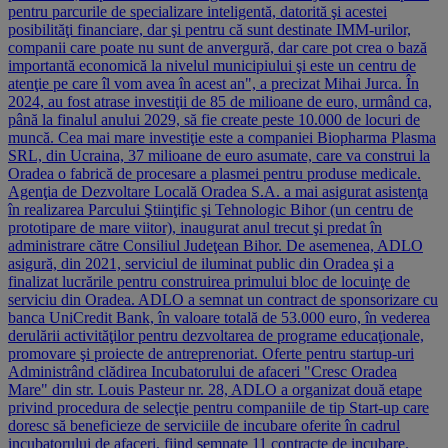
pentru parcurile de specializare inteligentă, datorită şi acestei
posibilităţi financiare, dar şi pentru că sunt destinate IMM-urilor,
companii care poate nu sunt de anvergură, dar care pot crea o bază
importantă economică la nivelul municipiului şi este un centru de
atenţie pe care îl vom avea în acest an", a precizat Mihai Jurca. În
2024, au fost atrase investiţii de 85 de milioane de euro, urmând ca,
până la finalul anului 2029, să fie create peste 10.000 de locuri de
muncă. Cea mai mare investiţie este a companiei Biopharma Plasma
SRL, din Ucraina, 37 milioane de euro asumate, care va construi la
Oradea o fabrică de procesare a plasmei pentru produse medicale.
Agenţia de Dezvoltare Locală Oradea S.A. a mai asigurat asistenţa
în realizarea Parcului Ştiinţific şi Tehnologic Bihor (un centru de
prototipare de mare viitor), inaugurat anul trecut şi predat în
administrare către Consiliul Judeţean Bihor. De asemenea, ADLO
asigură, din 2021, serviciul de iluminat public din Oradea şi a
finalizat lucrările pentru construirea primului bloc de locuinţe de
serviciu din Oradea. ADLO a semnat un contract de sponsorizare cu
banca UniCredit Bank, în valoare totală de 53.000 euro, în vederea
derulării activităţilor pentru dezvoltarea de programe educaţionale,
promovare şi proiecte de antreprenoriat. Oferte pentru startup-uri
Administrând clădirea Incubatorului de afaceri "Cresc Oradea
Mare" din str. Louis Pasteur nr. 28, ADLO a organizat două etape
privind procedura de selecţie pentru companiile de tip Start-up care
doresc să beneficieze de serviciile de incubare oferite în cadrul
incubatorului de afaceri, fiind semnate 11 contracte de incubare.