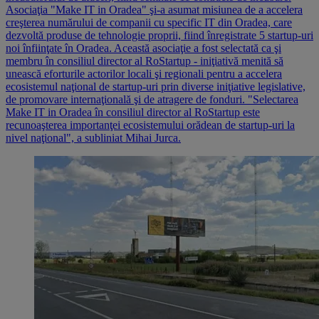
Asociaţia "Make IT in Oradea" şi-a asumat misiunea de a accelera
creşterea numărului de companii cu specific IT din Oradea, care
dezvoltă produse de tehnologie proprii, fiind înregistrate 5 startup-uri
noi înfiinţate în Oradea. Această asociaţie a fost selectată ca şi
membru în consiliul director al RoStartup - iniţiativă menită să
unească eforturile actorilor locali şi regionali pentru a accelera
ecosistemul naţional de startup-uri prin diverse iniţiative legislative,
de promovare internaţională şi de atragere de fonduri. "Selectarea
Make IT in Oradea în consiliul director al RoStartup este
recunoaşterea importanţei ecosistemului orădean de startup-uri la
nivel naţional", a subliniat Mihai Jurca.