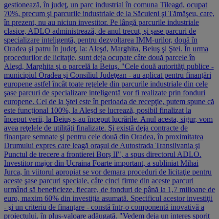
gestionează, în judeţ, un parc industrial în comuna Tileagd, ocupat
70%, precum şi parcurile industriale de la Săcuieni şi Tămăşeu, care,
în prezent, nu au niciun investitor. Pe lângă parcurile industriale
clasice, ADLO administrează, de anul trecut, şi şase parcuri de
specializare inteligentă, pentru dezvoltarea IMM-urilor, două în
Oradea şi patru în judeţ, la: Aleşd, Marghita, Beiuş şi Ştei. În urma
procedurilor de licitaţie, sunt deja ocupate câte două parcele în
Aleşd, Marghita şi o parcelă la Beiuş. "Cele două autorităţi publice -
municipiul Oradea şi Consiliul Judeţean - au aplicat pentru finanţări
europene astfel încât toate reţelele din parcurile industriale din cele
şase parcuri de specializare inteligentă vor fi realizate prin fonduri
europene. Cel de la Ştei este în perioada de recepţie, putem spune că
este funcţional 100%, la Aleşd se lucrează, posibil finalizat la
început verii, la Beiuş s-au început lucrările. Anul acesta, sigur, vom
avea reţelele de utilităţi finalizate. Şi există deja contracte de
finanţare semnate şi pentru cele două din Oradea, în proximitatea
Drumului expres care leagă oraşul de Autostrada Transilvania şi
Punctul de trecere a frontierei Borş II", a spus directorul ADLO.
Investitor major din Ucraina Foarte important, a subliniat Mihai
Jurca, în viitorul apropiat se vor demara proceduri de licitaţie pentru
aceste şase parcuri speciale, câte cinci firme din aceste parcuri
urmând să beneficieze, fiecare, de fonduri de până la 1,7 milioane de
euro, maxim 60% din investiţia asumată. Specificul acestor investiţii
- şi un criteriu de finanţare - constă într-o componentă inovativă a
proiectului, în plus-valoare adăugată. "Vedem deja un interes sporit