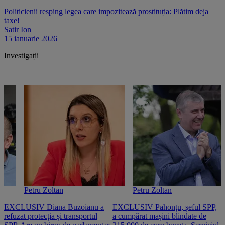
Politicienii resping legea care impozitează prostituția: Plătim deja
taxe!
Satir Ion
15 ianuarie 2026
Investigații
Petru Zoltan
Petru Zoltan
EXCLUSIV Diana Buzoianu a
EXCLUSIV Pahonțu, șeful SPP,
E
refuzat protecția și transportul
a cumpărat mașini blindate de
u