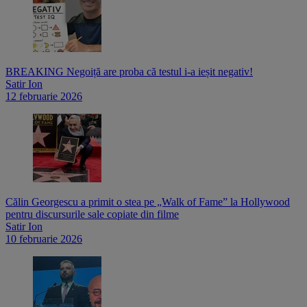
BREAKING Negoiță are proba că testul i-a ieșit negativ!
Satir Ion
12 februarie 2026
Călin Georgescu a primit o stea pe „Walk of Fame” la Hollywood
pentru discursurile sale copiate din filme
Satir Ion
10 februarie 2026