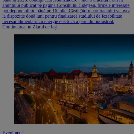
anunțului publicat pe pagina Consiliului Județean, firmele interesate
pot depune oferte până pe 16 iulie. Câștigătorul contractului va avea
la dispoziție două luni pentru finalizarea studiului de fezabilitate
necesar alimentării cu energie electrică a parcului industrial.
Continuarea, în Ziarul de Iași.
Eveniment