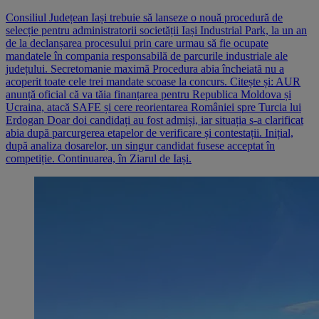
Consiliul Județean Iași trebuie să lanseze o nouă procedură de
selecție pentru administratorii societății Iași Industrial Park, la un an
de la declanșarea procesului prin care urmau să fie ocupate
mandatele în compania responsabilă de parcurile industriale ale
județului. Secretomanie maximă Procedura abia încheiată nu a
acoperit toate cele trei mandate scoase la concurs. Citește și: AUR
anunță oficial că va tăia finanțarea pentru Republica Moldova și
Ucraina, atacă SAFE și cere reorientarea României spre Turcia lui
Erdogan Doar doi candidați au fost admiși, iar situația s-a clarificat
abia după parcurgerea etapelor de verificare și contestații. Inițial,
după analiza dosarelor, un singur candidat fusese acceptat în
competiție. Continuarea, în Ziarul de Iași.