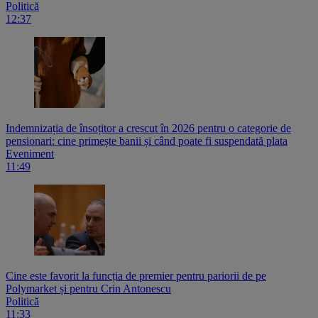
Politică
12:37
Indemnizația de însoțitor a crescut în 2026 pentru o categorie de
pensionari: cine primește banii și când poate fi suspendată plata
Eveniment
11:49
Cine este favorit la funcția de premier pentru pariorii de pe
Polymarket și pentru Crin Antonescu
Politică
11:33