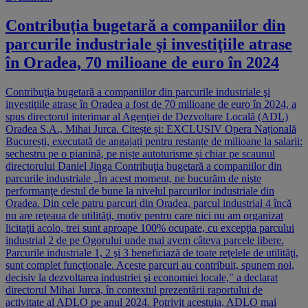
Contribuţia bugetară a companiilor din
parcurile industriale şi investiţiile atrase
în Oradea, 70 milioane de euro în 2024
Contribuţia bugetară a companiilor din parcurile industriale şi
investiţiile atrase în Oradea a fost de 70 milioane de euro în 2024, a
spus directorul interimar al Agenţiei de Dezvoltare Locală (ADL)
Oradea S.A., Mihai Jurca. Citește și: EXCLUSIV Opera Națională
București, executată de angajați pentru restanțe de milioane la salarii:
sechestru pe o pianină, pe niște autoturisme și chiar pe scaunul
directorului Daniel Jinga Contribuţia bugetară a companiilor din
parcurile industriale „În acest moment, ne bucurăm de nişte
performanţe destul de bune la nivelul parcurilor industriale din
Oradea. Din cele patru parcuri din Oradea, parcul industrial 4 încă
nu are reţeaua de utilităţi, motiv pentru care nici nu am organizat
licitaţii acolo, trei sunt aproape 100% ocupate, cu excepţia parcului
industrial 2 de pe Ogorului unde mai avem câteva parcele libere.
Parcurile industriale 1, 2 şi 3 beneficiază de toate reţelele de utilităţi,
sunt complet funcţionale. Aceste parcuri au contribuit, spunem noi,
decisiv la dezvoltarea industriei şi economiei locale," a declarat
directorul Mihai Jurca, în contextul prezentării raportului de
activitate al ADLO pe anul 2024. Potrivit acestuia, ADLO mai