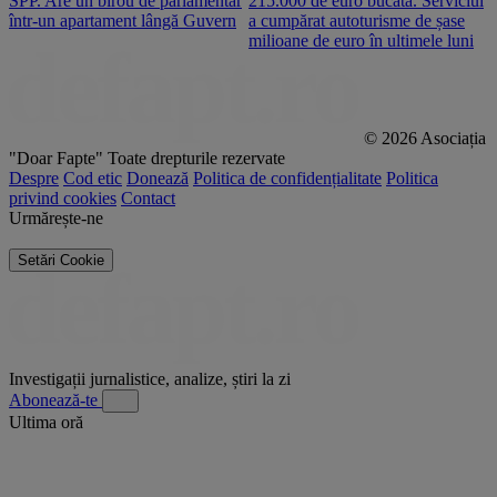
SPP. Are un birou de parlamentar
215.000 de euro bucata. Serviciul
c
într-un apartament lângă Guvern
a cumpărat autoturisme de șase
O
milioane de euro în ultimele luni
p
© 2026 Asociația
"Doar Fapte"
Toate drepturile rezervate
Despre
Cod etic
Donează
Politica de confidențialitate
Politica
privind cookies
Contact
Urmărește-ne
Setări Cookie
Investigații jurnalistice, analize, știri la zi
Abonează-te
Ultima oră