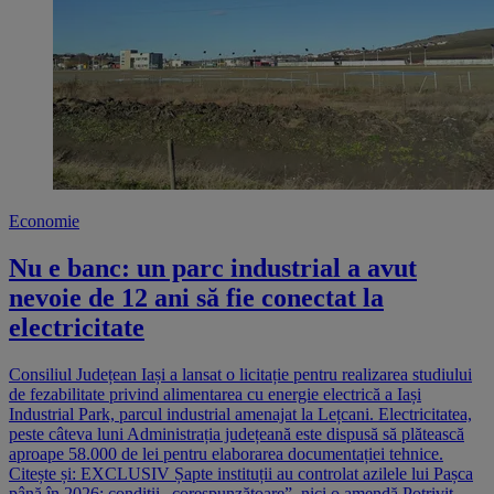
Economie
Nu e banc: un parc industrial a avut
nevoie de 12 ani să fie conectat la
electricitate
Consiliul Județean Iași a lansat o licitație pentru realizarea studiului
de fezabilitate privind alimentarea cu energie electrică a Iași
Industrial Park, parcul industrial amenajat la Lețcani. Electricitatea,
peste câteva luni Administrația județeană este dispusă să plătească
aproape 58.000 de lei pentru elaborarea documentației tehnice.
Citește și: EXCLUSIV Șapte instituții au controlat azilele lui Pașca
până în 2026: condiții „corespunzătoare”, nici o amendă Potrivit