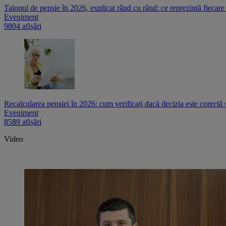
Talonul de pensie în 2026, explicat rând cu rând: ce reprezintă fiecare
Eveniment
9804 afișări
Recalcularea pensiei în 2026: cum verificați dacă decizia este corectă 
Eveniment
8589 afișări
Video