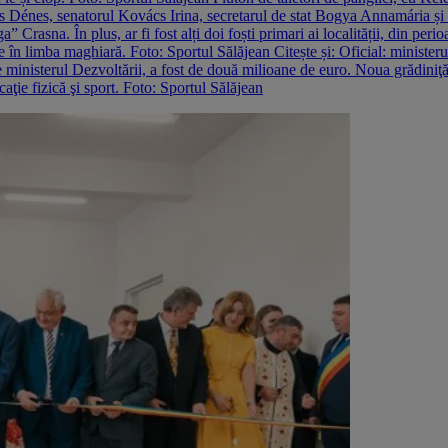
Dénes, senatorul Kovács Irina, secretarul de stat Bogya Annamária și p
Crasna. În plus, ar fi fost alți doi foști primari ai localității, din peri
une în limba maghiară. Foto: Sportul Sălăjean Citește și: Oficial: minist
 de ministerul Dezvoltării, a fost de două milioane de euro. Noua grădiniţă 
aţie fizică şi sport. Foto: Sportul Sălăjean