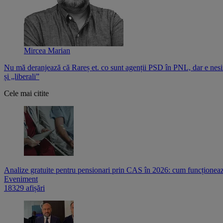
Mircea Marian
Nu mă deranjează că Rareș et. co sunt agenții PSD în PNL, dar e nesi
și „liberali”
Cele mai citite
Analize gratuite pentru pensionari prin CAS în 2026: cum funcționează
Eveniment
18329 afișări