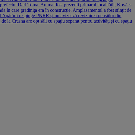
refectul Dari Toma. Au mai fost prezenți primarul localității, Kovács
oada în care grădinița era în construcție. Amplasamentul a fost sfinţit de
erul Apărării respinge PNRR și nu avizează revizuirea pensiilor din
de la Crasna are opt săli cu spaţiu separat pentru activităţi şi cu spaţiu