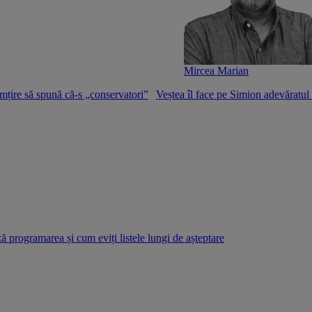
Mircea Marian
mțire să spună că-s „conservatori”
Veștea îl face pe Simion adevăratu
 programarea și cum eviți listele lungi de așteptare