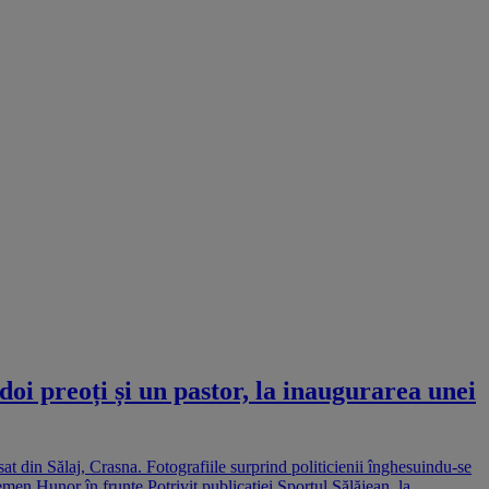
i preoți și un pastor, la inaugurarea unei
sat din Sălaj, Crasna. Fotografiile surprind politicienii înghesuindu-se
lemen Hunor în frunte Potrivit publicației Sportul Sălăjean, la