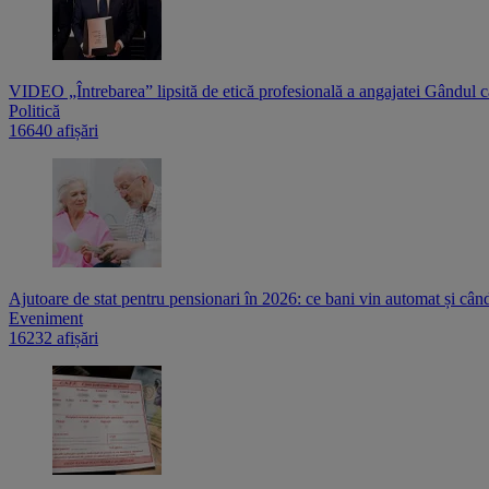
VIDEO „Întrebarea” lipsită de etică profesională a angajatei Gândul c
Politică
16640 afișări
Ajutoare de stat pentru pensionari în 2026: ce bani vin automat și cân
Eveniment
16232 afișări