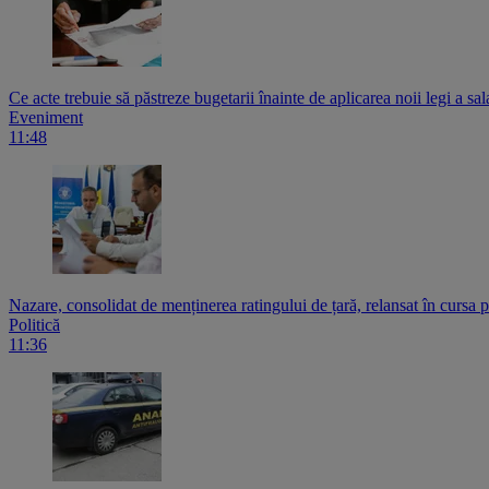
Ce acte trebuie să păstreze bugetarii înainte de aplicarea noii legi a sala
Eveniment
11:48
Nazare, consolidat de menținerea ratingului de țară, relansat în cursa
Politică
11:36