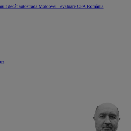
i mult decât autostrada Moldovei - evaluare CFA România
buz