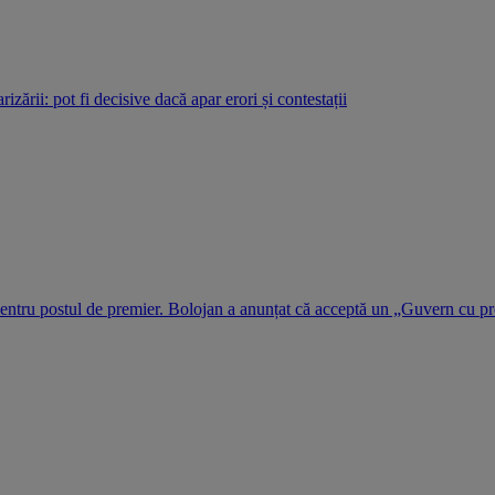
rizării: pot fi decisive dacă apar erori și contestații
 pentru postul de premier. Bolojan a anunțat că acceptă un „Guvern cu pr