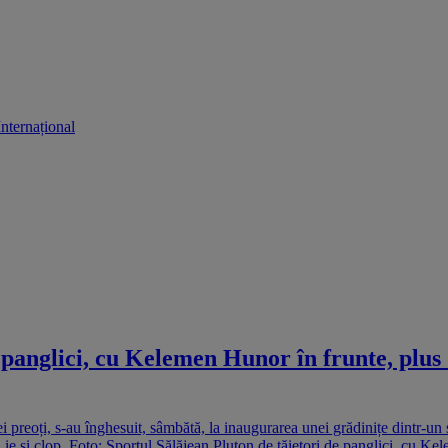
Internațional
glici, cu Kelemen Hunor în frunte, plus do
 preoți, s-au înghesuit, sâmbătă, la inaugurarea unei grădinițe dintr-un 
cu ie și clop. Foto: Sportul Sălăjean Pluton de tăietori de panglici, cu Ke