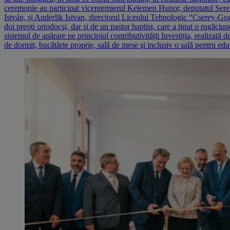
ceremonie au participat vicepremierul Kelemen Hunor, deputatul Seres 
István, și Anderlik Istvan, directorul Liceului Tehnologic “Cserey-Goga” 
doi preoţi ortodocşi, dar şi de un pastor baptist, care a ţinut o rugăci
sistemul de apărare pe principiul contributivității Investiția, realizată
de dormit, bucătărie proprie, sală de mese şi inclusiv o sală pentru educ