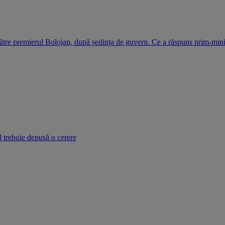
ătre premierul Bolojan, după ședința de guvern. Ce a răspuns prim-mini
d trebuie depusă o cerere