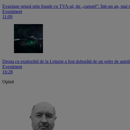
Evaziune uriașă prin fraude cu TVA-ul, tip „carusel”: într-un an, ma
Eveniment
11:09
Drona cu explozibil de la Leipzig a fost doborâtă de un şofer de auto
Eveniment
16:28
Opinii