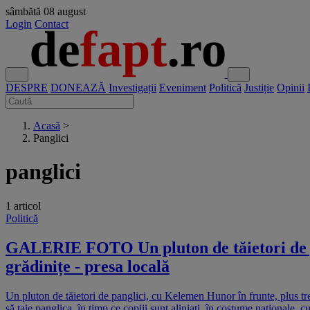
sâmbătă
08 august
Login
Contact
DESPRE
DONEAZĂ
Investigații
Eveniment
Politică
Justiție
Opinii
Acasă
>
Panglici
panglici
1 articol
Politică
GALERIE FOTO Un pluton de tăietori de pan
grădinițe - presa locală
Un pluton de tăietori de panglici, cu Kelemen Hunor în frunte, plus trei
să taie panglica, în timp ce copiii sunt aliniați, în costume naționale, 