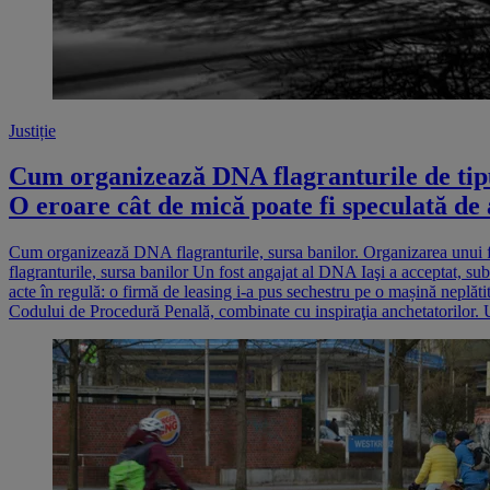
Justiție
Cum organizează DNA flagranturile de tipul
O eroare cât de mică poate fi speculată de 
Cum organizează DNA flagranturile, sursa banilor. Organizarea unui f
flagranturile, sursa banilor Un fost angajat al DNA Iaşi a acceptat, s
acte în regulă: o firmă de leasing i-a pus sechestru pe o mașină neplăt
Codului de Procedură Penală, combinate cu inspiraţia anchetatorilor. Un 