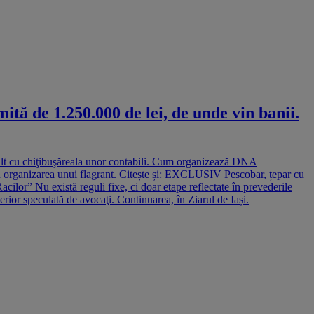
tă de 1.250.000 de lei, de unde vin banii.
mult cu chiţibuşăreala unor contabili. Cum organizează DNA
 în organizarea unui flagrant. Citește și: EXCLUSIV Pescobar, țepar cu
cilor” Nu există reguli fixe, ci doar etape reflectate în prevederile
erior speculată de avocaţi. Continuarea, în Ziarul de Iași.