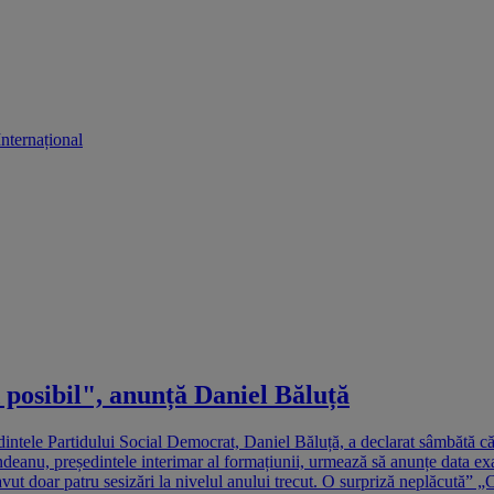
Internațional
posibil", anunță Daniel Băluță
ntele Partidului Social Democrat, Daniel Băluță, a declarat sâmbătă c
anu, președintele interimar al formațiunii, urmează să anunțe data exac
doar patru sesizări la nivelul anului trecut. O surpriză neplăcută” „C