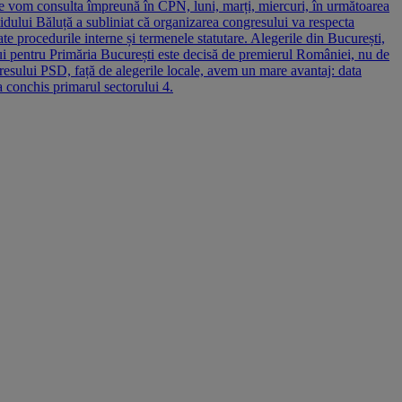
ne vom consulta împreună în CPN, luni, marți, miercuri, în următoarea
tidului Băluță a subliniat că organizarea congresului va respecta
e procedurile interne și termenele statutare. Alegerile din București,
lui pentru Primăria București este decisă de premierul României, nu de
ngresului PSD, față de alegerile locale, avem un mare avantaj: data
a conchis primarul sectorului 4.