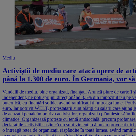
Mediu
Activiștii de mediu care atacă opere de art
până la 1.300 de euro. În Germania, vor să
Vandalii de mediu, bine organizați, finanțați. Aruncă piure de cartofi și supă pe operele de artă sau se lipesc de asfalt și provoacă blocaje rutiere. Totul, în numele salvării planetei. Defapt.ro este un proiect independent, ne poți sprijini direcționând 3,5% din impozitul tău pe venit. Durează un minut, online Dar Letzte Generation (Ultima generație - n.r.) nu înseamnă doar o mână de militanți entuziaști, ci o organizație puternică, cu finanțări solide, având ramificații în întreaga lume. Potrivit raportului de transparență al organizației, publicat de Lezte Generation în ianuarie, grupul a primit anul trecut donații de peste 900.000 de euro. Iar potrivit WELT, protestatarii sunt plătiți cu salarii care ajung la 1.300 de euro. În prezent, deși membrii sunt investigați pentru "constituirea unei organizații criminale", existând, doar în Berlin peste 2.000 de acuzații penale împotriva activiștilor, organizația plănuiește să înființeze un partid. Organizații în 11 state La prima vedere, Letzte Generation este un grup de activiști care militează împotriva schimbărilor climatice. Organizează proteste cu tentă antisocială, precum profanarea operelor de artă și provoacă blocaje rutiere (anul trecut, grupul a provocat aproape 300 de blocaje rutiere doar în Germania). În toate declarațiile, activiștii susțin că nu sunt violenți, că nu au provocat nici o pagubă, și că nu vor decât să sensibilizeze opinia publică cu privire la catastrofele climatice. Însă Letzte Generation nu este doar un grup, ci o întreagă rețea de organizații răspândite în toată lumea, având ramificații (oficiale) în Australia, Italia, Suedia, Austria, Noua Zeelandă, Elveția, Marea Britanie, Franța, Norvegia și Statele Unite. În Australia, de exemplu, organizația afiliată este Stop Fossil Fuel care se prezintă ca fiind un "grup neafiliat politic de cetățeni obișnuiți", care iau măsuri pentru "a forța guvernele să înceteze sprijinirea industriei combustibililor fosili". "Greva foamei a ultimei generații" În Franța există Dernière Rénovation, prezentată ca "O campanie de rezistență civilă franceză" care își propune să obțină "primă victorie concretă la nivel climatic și social" printr-un plan de renovare termică a "clădirilor aflate la apogeul situației de urgență". În Marea Britanie există Just stop oil, o coaliție de grupuri care "conlucrează pentru a se asigura că guvernul se angajează să pună capăt noilor licențe și aprobări pentru explorarea, dezvoltarea și producția de combustibili fosili în Marea Britanie". Toate sînt relativ nou apărute, precum și Letzte Generation, înființată la finalul anului 2021 de participanții la Hungerstreik der letzten Generation (Greva foamei a ultimei generații - n.r.), o amplă mișcare de protest sub forma grevei foamei care a avut loc în parcul Spreebogen (Berlin), din 30 august 2021 până în 25 septembrie 2021, menită a sensibiliza publicul cu privire la problemele climatice. De ce partid politic Acum cîteva săptămîni a avut loc, online, o întâlnire internațională a activiștilor grupați sub umbrela Letzte Generation. Astfel de întâlniri sunt organizate în mod regulat, ca ședințe de brain storming, însă de data aceasta întâlnirea s-a derulat sub denumirea de "Mobilizare generală – Finanțe 101". Și a pus pe tabet o schemă a finanțării organizaților din rețea și propunerea de a se constitui în partid politic. Din partea Letzte Generation au fost prezente Caris Connell (cea care s-a lipit de un sch