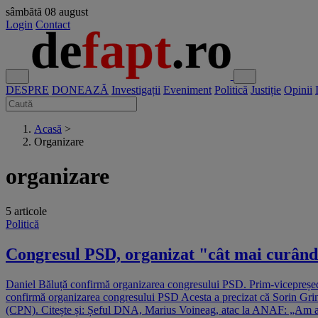
sâmbătă
08 august
Login
Contact
DESPRE
DONEAZĂ
Investigații
Eveniment
Politică
Justiție
Opinii
Acasă
>
Organizare
organizare
5 articole
Politică
Congresul PSD, organizat "cât mai curând 
Daniel Băluță confirmă organizarea congresului PSD. Prim-vicepreședi
confirmă organizarea congresului PSD Acesta a precizat că Sorin Grinde
(CPN). Citește și: Șeful DNA, Marius Voineag, atac la ANAF: „Am avut 