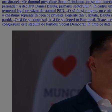
următoarele zile domnul președinte Sorin Grindeanu, președinte interi
perioadă”, a declarat Daniel Băluță, primarul sectorului 4, în cadrul u
termenul legal prevăzut de statutul PSD. „O să fie și congres, nu e nic
o chestiune separată În ceea ce privește alegerile din Capitală, Băluț
partid. „O să fie și congresul, o să fie și alegeri în București. Toate 
congresului este stabilită de Partidul Social Democrat, în timp ce data 