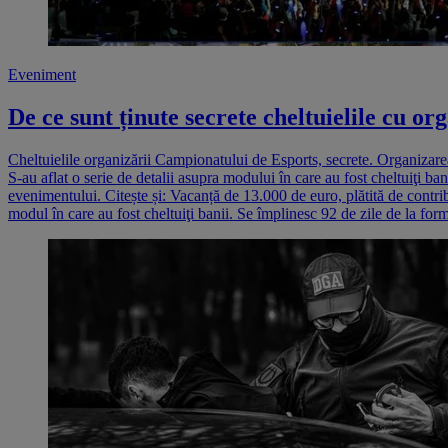
Eveniment
De ce sunt ținute secrete cheltuielile cu o
Cheltuielile organizării Campionatului de Esports, secrete. Organizarea
S-au aflat o serie de detalii asupra modului în care au fost cheltuiţi bani
evenimentului. Citește și: Vacanță de 13.000 de euro, plătită de contri
modul în care au fost cheltuiţi banii. Se împlinesc 92 de zile de la for