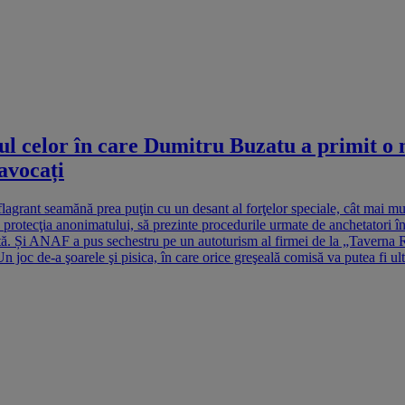
 celor în care Dumitru Buzatu a primit o mi
avocați
lagrant seamănă prea puţin cu un desant al forţelor speciale, cât mai 
ub protecţia anonimatului, să prezinte procedurile urmate de anchetatori
ită. Și ANAF a pus sechestru pe un autoturism al firmei de la „Taverna Ra
joc de-a şoarele şi pisica, în care orice greşeală comisă va putea fi ult