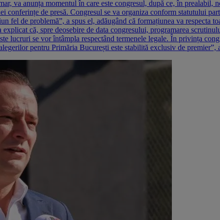
mar, va anunța momentul în care este congresul, după ce, în prealabil, 
nei conferințe de presă. Congresul se va organiza conform statutului par
iun fel de problemă”, a spus el, adăugând că formațiunea va respecta toat
ă a explicat că, spre deosebire de data congresului, programarea scrutinu
aceste lucruri se vor întâmpla respectând termenele legale. În privința co
alegerilor pentru Primăria București este stabilită exclusiv de premier”, 