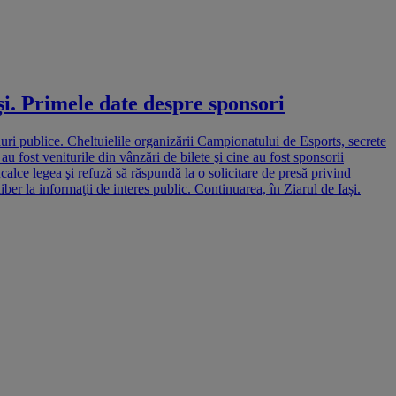
și. Primele date despre sponsori
uri publice. Cheltuielile organizării Campionatului de Esports, secrete
 au fost veniturile din vânzări de bilete şi cine au fost sponsorii
alce legea şi refuză să răspundă la o solicitare de presă privind
ber la informaţii de interes public. Continuarea, în Ziarul de Iași.