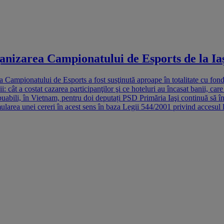
rganizarea Campionatului de Esports de la Ia
 Campionatului de Esports a fost susţinută aproape în totalitate cu fond
i: cât a costat cazarea participanţilor şi ce hoteluri au încasat banii, care
buabili, în Vietnam, pentru doi deputați PSD Primăria Iaşi continuă să înc
mularea unei cereri în acest sens în baza Legii 544/2001 privind accesul li