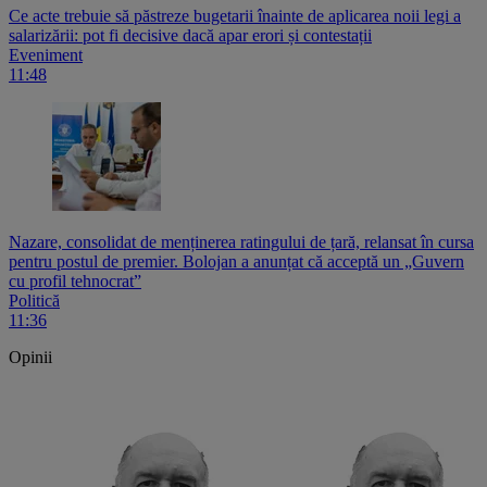
Ce acte trebuie să păstreze bugetarii înainte de aplicarea noii legi a
salarizării: pot fi decisive dacă apar erori și contestații
Eveniment
11:48
Nazare, consolidat de menținerea ratingului de țară, relansat în cursa
pentru postul de premier. Bolojan a anunțat că acceptă un „Guvern
cu profil tehnocrat”
Politică
11:36
Opinii