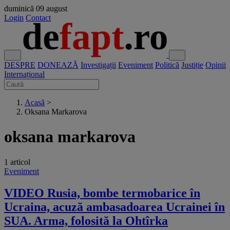
duminică
09 august
Login
Contact
DESPRE
DONEAZĂ
Investigații
Eveniment
Politică
Justiție
Opinii
Internațional
Acasă
>
Oksana Markarova
oksana markarova
1 articol
Eveniment
VIDEO Rusia, bombe termobarice în
Ucraina, acuză ambasadoarea Ucrainei în
SUA. Arma, folosită la Ohtîrka