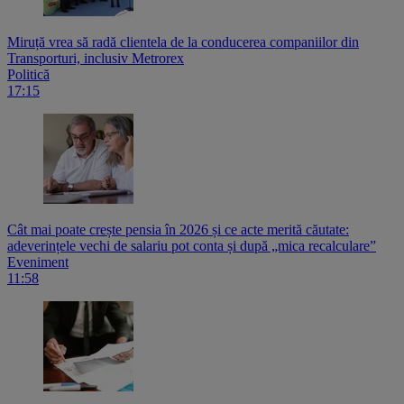
Miruță vrea să radă clientela de la conducerea companiilor din
Transporturi, inclusiv Metrorex
Politică
17:15
Cât mai poate crește pensia în 2026 și ce acte merită căutate:
adeverințele vechi de salariu pot conta și după „mica recalculare”
Eveniment
11:58