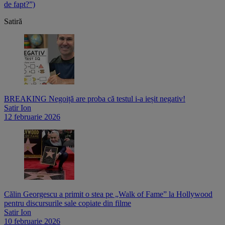
de fapt?”)
p
Satiră
BREAKING Negoiță are proba că testul i-a ieșit negativ!
Satir Ion
12 februarie 2026
Călin Georgescu a primit o stea pe „Walk of Fame” la Hollywood
pentru discursurile sale copiate din filme
Satir Ion
10 februarie 2026