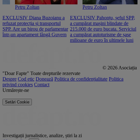
Petru Zoltan
Petru Zoltan
EXCLUSIV Diana Buzoianu a
EXCLUSIV Pahonțu, șeful SPP,
E
refuzat protecția și transportul
a cumpărat mașini blindate de
u
SPP. Are un birou de parlamentar
215.000 de euro bucata. Serviciul
c
într-un apartament lângă Guvern
a cumpărat autoturisme de șase
O
milioane de euro în ultimele luni
p
© 2026 Asociația
"Doar Fapte"
Toate drepturile rezervate
Despre
Cod etic
Donează
Politica de confidențialitate
Politica
privind cookies
Contact
Urmărește-ne
Setări Cookie
Investigații jurnalistice, analize, știri la zi