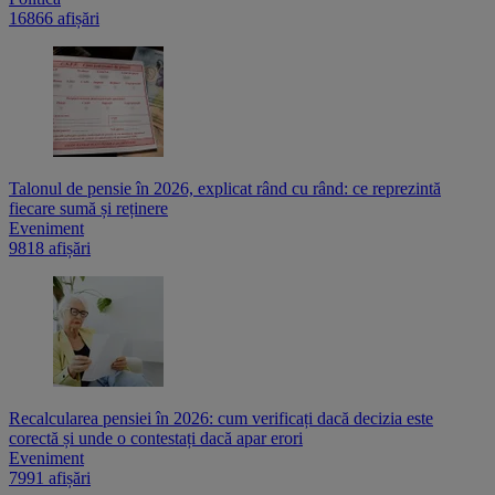
16866 afișări
Talonul de pensie în 2026, explicat rând cu rând: ce reprezintă
fiecare sumă și reținere
Eveniment
9818 afișări
Recalcularea pensiei în 2026: cum verificați dacă decizia este
corectă și unde o contestați dacă apar erori
Eveniment
7991 afișări