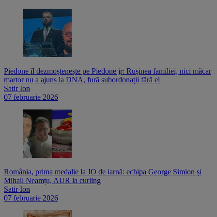
Piedone îl dezmoștenește pe Piedone jr: Rușinea familiei, nici măcar
martor nu a ajuns la DNA, fură subordonații fără el
Satir Ion
07 februarie 2026
România, prima medalie la JO de iarnă: echipa George Simion și
Mihail Neamțu, AUR la curling
Satir Ion
07 februarie 2026