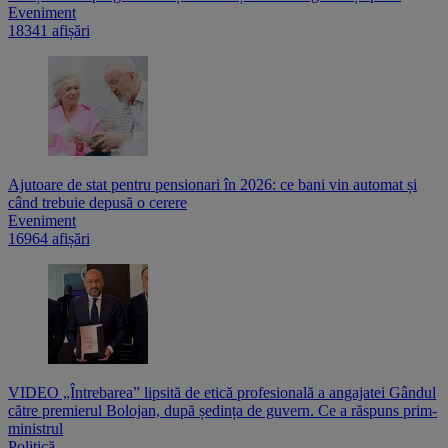
Eveniment
18341 afișări
Ajutoare de stat pentru pensionari în 2026: ce bani vin automat și
când trebuie depusă o cerere
Eveniment
16964 afișări
VIDEO „Întrebarea” lipsită de etică profesională a angajatei Gândul
către premierul Bolojan, după ședința de guvern. Ce a răspuns prim-
ministrul
Politică