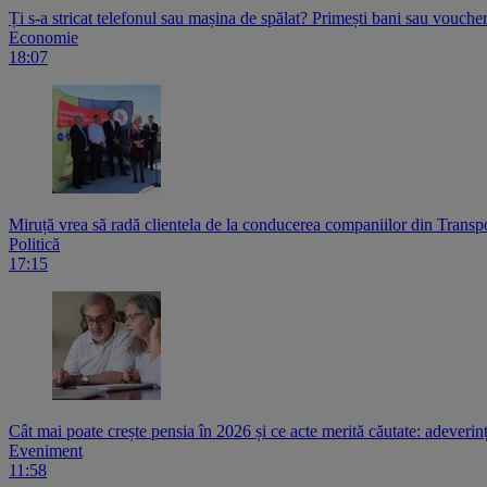
Ți s-a stricat telefonul sau mașina de spălat? Primești bani sau voucher
Economie
18:07
Miruță vrea să radă clientela de la conducerea companiilor din Transpo
Politică
17:15
Cât mai poate crește pensia în 2026 și ce acte merită căutate: adeverin
Eveniment
11:58