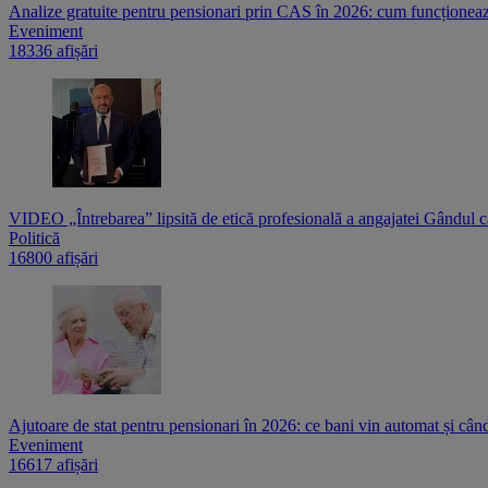
Analize gratuite pentru pensionari prin CAS în 2026: cum funcționează
Eveniment
18336 afișări
VIDEO „Întrebarea” lipsită de etică profesională a angajatei Gândul c
Politică
16800 afișări
Ajutoare de stat pentru pensionari în 2026: ce bani vin automat și cân
Eveniment
16617 afișări