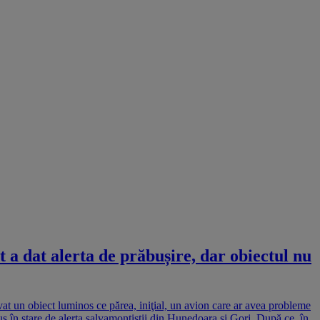
 a dat alerta de prăbușire, dar obiectul nu
rvat un obiect luminos ce părea, iniţial, un avion care ar avea probleme
 în stare de alerta salvamontiştii din Hunedoara şi Gorj. După ce, în