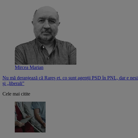
Mircea Marian
Nu mă deranjează că Rareș et. co sunt agenții PSD în PNL, dar e nesi
și „liberali”
Cele mai citite