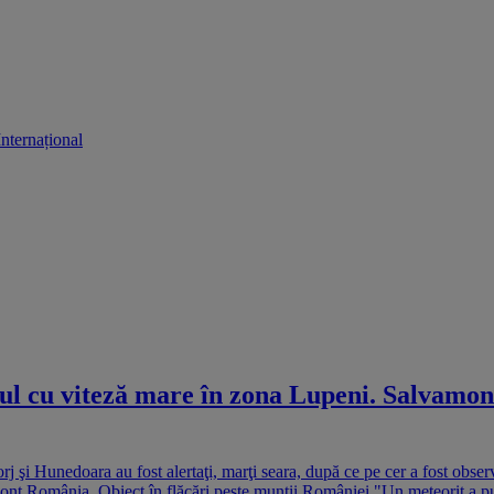
Internațional
ul cu viteză mare în zona Lupeni. Salvamont
rj şi Hunedoara au fost alertaţi, marţi seara, după ce pe cer a fost obse
ont România. Obiect în flăcări peste munții României "Un meteorit a pus