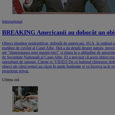
Internațional
BREAKING Americanii au doborât un obiect
Obiect zburător neidentificat, doborât de americani. SUA, la ordinul p
purtător de cuvânt al Casei Albe, fără a da detalii despre natura, prove
are "dimensiunea unei maşini mici" şi zbura la o altitudine de aproxima
de Securitate Naţională al Casei Albe. El a precizat că acest obiect er
operaţiuni de spionaj. Citește și: VIDEO De ce balonul chinezesc dobo
obiect ale cărui resturi au căzut în apele îngheţate şi va încerca sa le 
proprietar privat.
Ultima oră