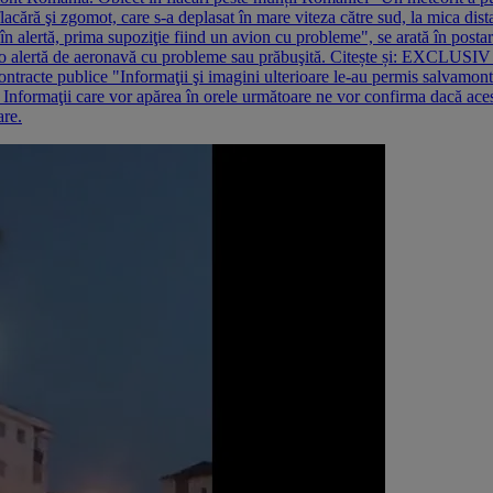
acără şi zgomot, care s-a deplasat în mare viteza către sud, la mica dista
alertă, prima supoziţie fiind un avion cu probleme", se arată în postare.
tă o alertă de aeronavă cu probleme sau prăbuşită. Citește și: EXCLUSIV 
ntracte publice "Informaţii şi imagini ulterioare le-au permis salvamonti
. Informaţii care vor apărea în orele următoare ne vor confirma dacă aces
are.