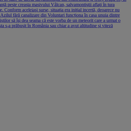
nţă peste creasta masivului Vâlcan, salvamontiştii aflaţi în tura
 Conform aceleiaşi surse, situaţia era iniţial incertă, deoarece nu
Azilul fără canalizare din Voluntari funcționa în casa unuia dintre
ştilor să îşi dea seama că este vorba de un meteorit care a urmat o
ta s-a prăbuşit în România sau chiar a avut altitudine şi viteză