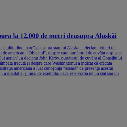
ura la 12.000 de metri deasupra Alaskăi
la altitudine mare" deasupra statului Alaska, a declarat vineri un
rât de americani "Obiectul", despre care purtătorul de cuvânt a spus ca
ui aerian", a declarat John Kirby, purtătorul de cuvânt al Consiliului
 sâmbăta trecută şi despre care Washingtonul a indicat că efectua
traţia americană a luat cunoştinţă "aseară" de prezenţa acestui
", a insistat el şi nici, de exemplu, dacă este vorba de un stat sau un