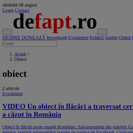
sâmbătă
08 august
Login
Contact
DESPRE
DONEAZĂ
Investigații
Eveniment
Politică
Justiție
Opinii
Acasă
>
Obiect
obiect
2 articole
Eveniment
VIDEO Un obiect în flăcări a traversat cer
a căzut în România
Obiect în flăcări peste munții României. Salvamontiştii din judeţele Go
tehnice, potrivit informaţiilor postate pe pagina de Facebook a Salvam