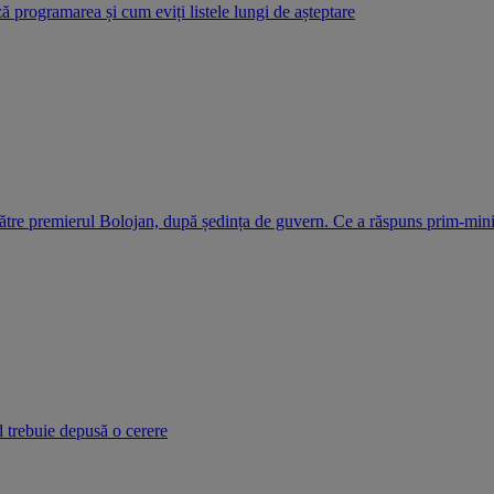
 programarea și cum eviți listele lungi de așteptare
ătre premierul Bolojan, după ședința de guvern. Ce a răspuns prim-mini
d trebuie depusă o cerere