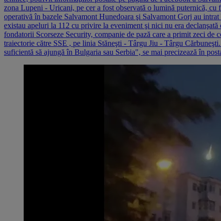
zona Lupeni - Uricani, pe cer a fost observată o lumină puternică, cu fl
operativă în bazele Salvamont Hunedoara şi Salvamont Gorj au intrat în 
existau apeluri la 112 cu privire la eveniment şi nici nu era declanşa
fondatorii Scorseze Security, companie de pază care a primit zeci de co
traiectorie către SSE , pe linia Stăneşti - Târgu Jiu - Târgu Cărbuneşti
suficientă să ajungă în Bulgaria sau Serbia", se mai precizează în post