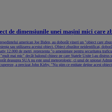
 de dimensiunile unei mașini mici care zb
reşedintelui american Joe Biden, au doborât vineri un "obiect care zbura 
nienţa sau utilizarea acestui obiect. Obiect zburător neidentificat, dobo
tiv 12.000 de metri, reprezenta "o ameninţare pentru securitatea traficul
a "mult mai mic" decât balonul chinez pe care Statele Unite l-au distrus
rât deasupra SUA nu este unul meteorologic, ci unul de spionaj Adminis
recupereze, a precizat John Kirby. "Nu ştim ce entitate deţine acest obiect