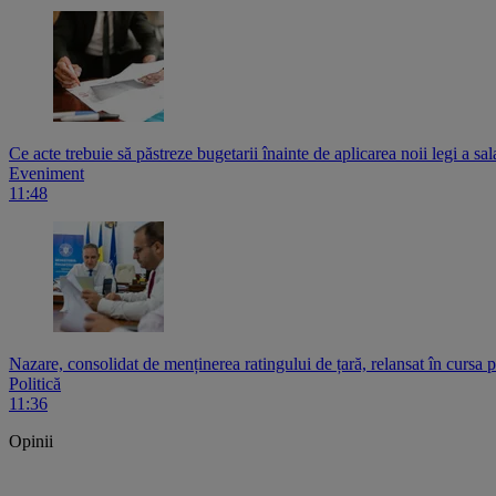
Ce acte trebuie să păstreze bugetarii înainte de aplicarea noii legi a sala
Eveniment
11:48
Nazare, consolidat de menținerea ratingului de țară, relansat în cursa
Politică
11:36
Opinii