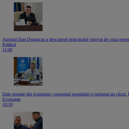
Auristul Dan Dungaciu a descoperit principalul vinovat de criza energ
Politică
11:00
Date proaste din economie: consumul populației și turismul au căzut,
Economie
10:19