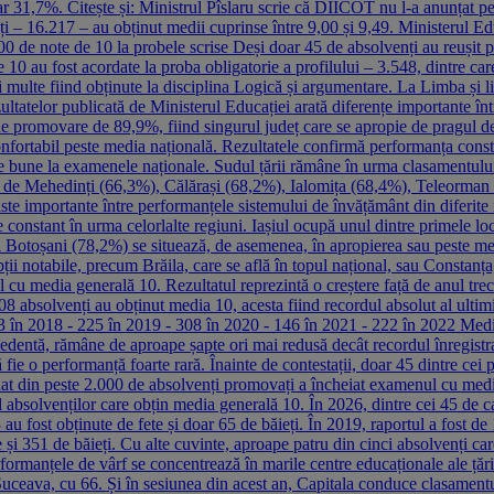
ar 31,7%. Citește și: Ministrul Pîslaru scrie că DIICOT nu l-a anunțat pe
i – 16.217 – au obținut medii cuprinse între 9,00 și 9,49. Ministerul Ed
.000 de note de 10 la probele scrise Deși doar 45 de absolvenți au reușit
 au fost acordate la proba obligatorie a profilului – 3.548, dintre care
mai multe fiind obținute la disciplina Logică și argumentare. La Limba și
zultatelor publicată de Ministerul Educației arată diferențe importante în
ă de promovare de 89,9%, fiind singurul județ care se apropie de pragu
nfortabil peste media națională. Rezultatele confirmă performanța consta
oarte bune la examenele naționale. Sudul țării rămâne în urma clasamentu
 de Mehedinți (66,3%), Călărași (68,2%), Ialomița (68,4%), Teleorman (
aste importante între performanțele sistemului de învățământ din diferite
 constant în urma celorlalte regiuni. Iașiul ocupă unul dintre primele lo
otoșani (78,2%) se situează, de asemenea, în apropierea sau peste med
pții notabile, precum Brăila, care se află în topul național, sau Constan
 cu media generală 10. Rezultatul reprezintă o creștere față de anul tr
8 absolvenți au obținut media 10, acesta fiind recordul absolut al ultimi
33 în 2018 - 225 în 2019 - 308 în 2020 - 146 în 2021 - 222 în 2022 Medii
cedentă, rămâne de aproape șapte ori mai redusă decât recordul înregis
fie o performanță foarte rară. Înainte de contestații, doar 45 dintre cei 
dat din peste 2.000 de absolvenți promovați a încheiat examenul cu medi
ul absolvenților care obțin media generală 10. În 2026, dintre cei 45 de c
au fost obținute de fete și doar 65 de băieți. În 2019, raportul a fost 
te și 351 de băieți. Cu alte cuvinte, aproape patru din cinci absolvenți c
erformanțele de vârf se concentrează în marile centre educaționale ale ț
Suceava, cu 66. Și în sesiunea din acest an, Capitala conduce clasamentul