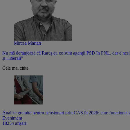
Mircea Marian
Nu mă deranjează că Rareș et. co sunt agenții PSD în PNL, dar e nesi
și „liberali”
Cele mai citite
Analize gratuite pentru pensionari prin CAS în 2026: cum funcționează
Eveniment
18254 afișări