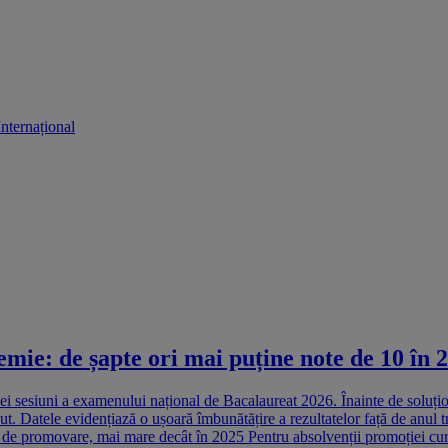
Internațional
mie: de șapte ori mai puține note de 10 în 
primei sesiuni a examenului național de Bacalaureat 2026. Înainte de soluț
cut. Datele evidențiază o ușoară îmbunătățire a rezultatelor față de anul 
a de promovare, mai mare decât în 2025 Pentru absolvenții promoției cure