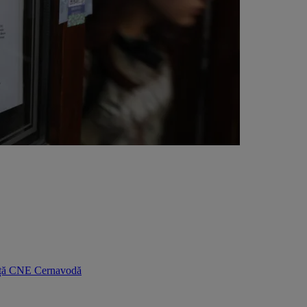
nunță CNE Cernavodă