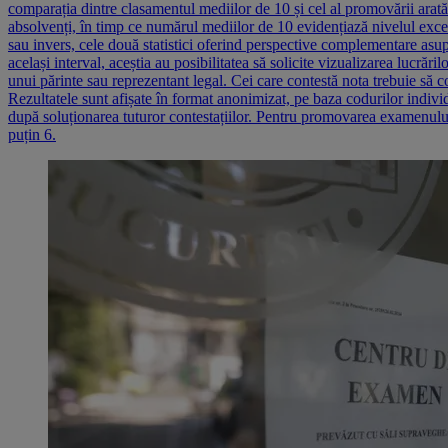
comparația dintre clasamentul mediilor de 10 și cel al promovării arată 
absolvenți, în timp ce numărul mediilor de 10 evidențiază nivelul exc
sau invers, cele două statistici oferind perspective complementare asup
același interval, aceștia au posibilitatea să solicite vizualizarea lucrăr
unui părinte sau reprezentant legal. Cei care contestă nota trebuie să co
Rezultatele sunt afișate în format anonimizat, pe baza codurilor individ
după soluționarea tuturor contestațiilor. Pentru promovarea examenului,
puțin 6.