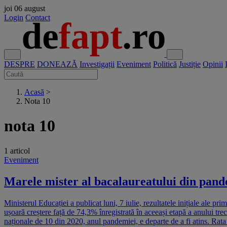
joi
06 august
Login
Contact
DESPRE
DONEAZĂ
Investigații
Eveniment
Politică
Justiție
Opinii
Acasă
>
Nota 10
nota 10
1 articol
Eveniment
Marele mister al bacalaureatului din pande
Ministerul Educației a publicat luni, 7 iulie, rezultatele inițiale ale 
ușoară creștere față de 74,3% înregistrată în aceeași etapă a anului tre
naționale de 10 din 2020, anul pandemiei, e departe de a fi atins. Rat