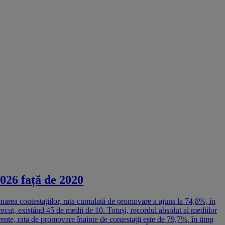
2026 față de 2020
ionarea contestațiilor, rata cumulată de promovare a ajuns la 74,8%, în
trecut, existând 45 de medii de 10. Totuși, recordul absolut al mediilor
nte, rata de promovare înainte de contestații este de 79,7%, în timp