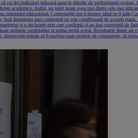
că cei doi indicatori măsoară aspecte diferite ale performanței școlare. 
elenței academice. Astfel, un județ poate avea una dintre cele mai ridic
ra sistemului educațional. Contestațiile pot fi depuse până pe 9 iulie Can
ilor, însă depunerea unei contestații nu este condiționată de această etapă.
mpleteze și o declarație prin care confirmă că au luat cunoștință de faptul
uale atribuite candidaților la prima probă scrisă. Rezultatele finale ale
 absolvenții trebuie să fi susținut toate probele de competențe, să obți