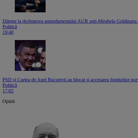
Dileme la dezbaterea amendamentului AUR anti-Mirabela Grădinaru: c
Politică
19:40
PSD și Curtea de Apel București au blocat și accesarea fondurilor norv
Politică
17:02
Opinii