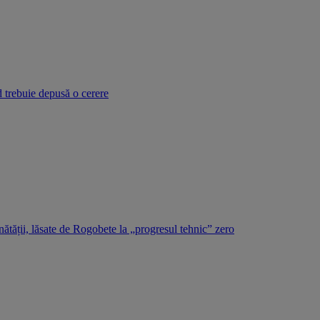
d trebuie depusă o cerere
tății, lăsate de Rogobete la „progresul tehnic” zero