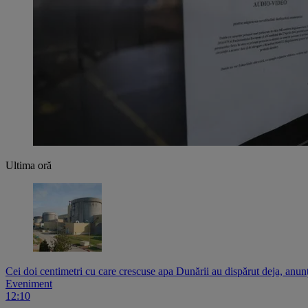
Ultima oră
Cei doi centimetri cu care crescuse apa Dunării au dispărut deja, a
Eveniment
12:10