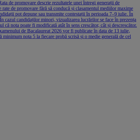
Rata de promovare descrie rezultatele unei întregi generații de
ate rate de promovare fără să conducă și clasamentul mediilor maxime
didații pot depune sau transmite contestații în perioada 7–9 iulie. În
 În cazul candidaților minori, vizualizarea lucrărilor se face în prezența
 că nota poate fi modificată atât în sens crescător, cât și descrescător.
 examenului de Bacalaureat 2026 vor fi publicate în data de 13 iulie,
nă minimum nota 5 la fiecare probă scrisă și o medie generală de cel