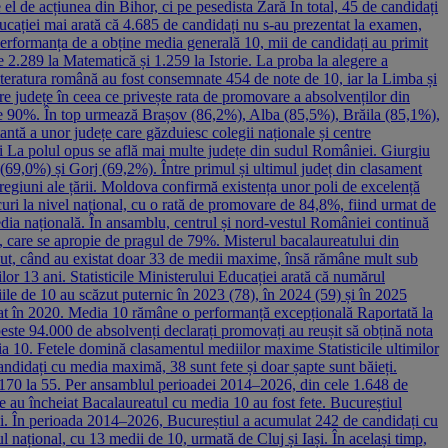
 el de acțiunea din Bihor, ci pe pesedista Zară În total, 45 de candidați
ucației mai arată că 4.685 de candidați nu s-au prezentat la examen,
 performanța de a obține media generală 10, mii de candidați au primit
 2.289 la Matematică și 1.259 la Istorie. La proba la alegere a
 literatura română au fost consemnate 454 de note de 10, iar la Limba și
tre județe în ceea ce privește rata de promovare a absolvenților din
l de 90%. În top urmează Brașov (86,2%), Alba (85,5%), Brăila (85,1%),
ntă a unor județe care găzduiesc colegii naționale și centre
lui La polul opus se află mai multe județe din sudul României. Giurgiu
69,0%) și Gorj (69,2%). Între primul și ultimul județ din clasament
 regiuni ale țării. Moldova confirmă existența unor poli de excelență
curi la nivel național, cu o rată de promovare de 84,8%, fiind urmat de
ia națională. În ansamblu, centrul și nord-vestul României continuă
ța, care se apropie de pragul de 79%. Misterul bacalaureatului din
ecut, când au existat doar 33 de medii maxime, însă rămâne mult sub
lor 13 ani. Statisticile Ministerului Educației arată că numărul
le de 10 au scăzut puternic în 2023 (78), în 2024 (59) și în 2025
trat în 2020. Media 10 rămâne o performanță excepțională Raportată la
peste 94.000 de absolvenți declarați promovați au reușit să obțină nota
a 10. Fetele domină clasamentul mediilor maxime Statisticile ultimilor
andidați cu media maximă, 38 sunt fete și doar șapte sunt băieți.
de 170 la 55. Per ansamblul perioadei 2014–2026, din cele 1.648 de
are au încheiat Bacalaureatul cu media 10 au fost fete. Bucureștiul
ării. În perioada 2014–2026, Bucureștiul a acumulat 242 de candidați cu
 național, cu 13 medii de 10, urmată de Cluj și Iași. În același timp,