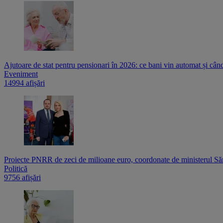
Ajutoare de stat pentru pensionari în 2026: ce bani vin automat și cân
Eveniment
14994 afișări
Proiecte PNRR de zeci de milioane euro, coordonate de ministerul Sănă
Politică
9756 afișări