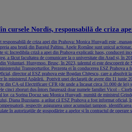
 în cursele Nordis, responsabilă de criza ap
ect responsabilă de criza apei din Prahova: Monica Hunyadi este „manag
eia apa brută din Barajul Paltinu. Apele Române sunt unicul acționar. ES
e și: Incredibila criză a apei din Prahova explicată: haos, conduceri inc
, a făcut facultatea de comunicare la o universitate din Arad și, în 20
 din Voluntari, Hunymoo. Brusc, în 2023, talentul ei este descoperit de 
 ministerului Transporturilor. Prezența ei în conducerea ESZ Prahova a 
icial, director al ESZ prahova este Bogdan Chițescu, care a absolvit la 
 în ministerul Apărării. Potrivit unei declarații de avere din 11 iunie
parte din CA-ul Electrificare CFR (de unde a încasat circa 31.000 de lei
e cinci zboruri dus-întors figurează doar numele familiei Vicol – Ciorb
ul lor, ca Sorina Docuz sau Monica Hunyadi, numită de ministrul Grin
ui, Diana Buzoianu, a arătat că ESZ Prahova a fost informat oficial, în
ompensatorii, respectiv asigurarea unor acumulari tampon, identificarea un
stipulate în autorizațiile de gospodărire a apelor și în contractul de op