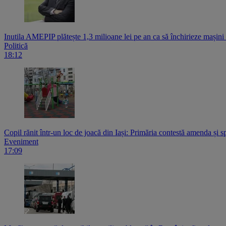
Inutila AMEPIP plătește 1,3 milioane lei pe an ca să închirieze mașin
Politică
18:12
Copil rănit într-un loc de joacă din Iași: Primăria contestă amenda și s
Eveniment
17:09