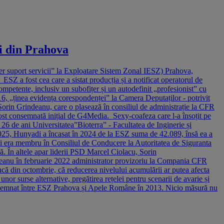
ei din Prahova
er suport servicii” la Exploatare Sistem Zonal IESZ) Prahova,
Z a fost cea care a sistat producția și a notificat operatorul de
ompetente, inclusiv un subofițer și un autodefinit „profesionist” cu
16, „ținea evidența corespondenței” la Camera Deputaților - potrivit
Sorin Grindeanu, care o plasează în consiliul de administrație la CFR
fost consemnată inițial de G4Media. Sexy-coafeza care l-a însoțit pe
26 de ani Universitatea”Bioterra” - Facultatea de Inginerie și
 2025, Hunyadi a încasat în 2024 de la ESZ suma de 42.089, însă ea a
) și era membru în Consiliul de Conducere la Autoritatea de Siguranta
ă. În altele apar liderii PSD Marcel Ciolacu, Sorin
deanu în februarie 2022 administrator provizoriu la Compania CFR
că din octombrie, că reducerea nivelului acumulării ar putea afecta
or surse alternative, pregătirea rețelei pentru scenarii de avarie și
erare semnat între ESZ Prahova și Apele Române în 2013. Nicio măsură nu