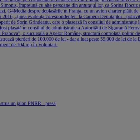
d Simonis, împreună cu alte persoane din anturajul lor, ca Sorina Docu
zi, G4Media despre deplasările în Franța, cu un avion charter plătit de
în 2016, „ținea evidența corespondenței” la Camera Deputaților - potrivi
perit de Sorin Grindeanu, care o plasează în consiliul de administrație l
t plasată în consiliul de administrație a Autorității de Siguranță Feroviar
Prahova”, o sucursală a Apelor Române, structură controlată politic de P
istrează pierderi de 100.000 de lei - dar a luat peste 55.000 de lei de l
tament de 104 mp în Voluntari.
strus un jalon PNRR - presă