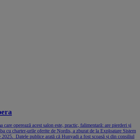
pera
are operează acest salon este, practic, falimentară: are pierderi și
mba cu charter-urile oferite de Nordis, a zburat de la Exploatare Sistem
2025. Datele publice arată că Hunyadi a fost scoasă și din consiliul