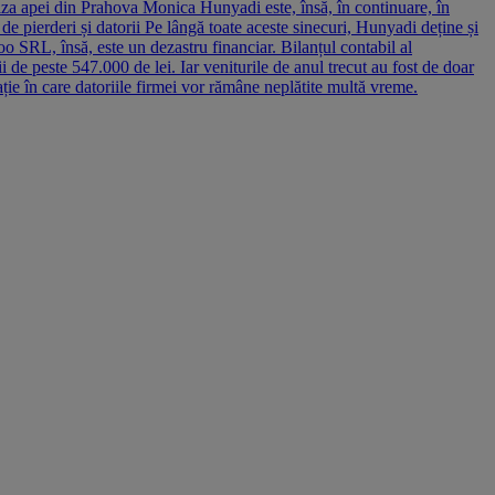
riza apei din Prahova Monica Hunyadi este, însă, în continuare, în
 pierderi și datorii Pe lângă toate aceste sinecuri, Hunyadi deține și
o SRL, însă, este un dezastru financiar. Bilanțul contabil al
de peste 547.000 de lei. Iar veniturile de anul trecut au fost de doar
ție în care datoriile firmei vor rămâne neplătite multă vreme.