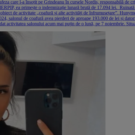
afeza care l-a însoțit pe Grindeanu în cursele Nordis, responsabilă de c
MERPIP, ea primește o indemnizație lunară brută de 17.094 lei. Ruinată de
iect de activitate „coafură și alte activități de înfrumusețare”. Hunymo
, salonul de coafură avea pierderi de aproape 193.000 de lei și datorii 
dat activitatea salonului acum mai puțin de o lună, pe 7 noiembrie. Situa