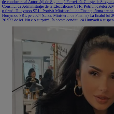
de conducere al Autorității de Siguranță Feroviară. Citește și: Sexy-co
Consiliul de Administrație de la Electrificare CFR. Potrivit datelor A
o firmă: Hunymoo SRL. Potrivit Ministerului de Finanțe, firma are ca ob
Hunymoo SRL pe 2024 (sursa: Ministerul de Finanțe) La finalul lui 2024
26.522 de lei. Nu e o surpriză, în aceste condiții, că Hunyadi a suspen