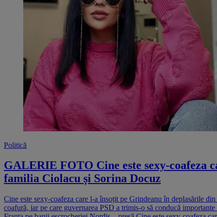
Politică
GALERIE FOTO Cine este sexy-coafeza care 
familia Ciolacu și Sorina Docuz
Cine este sexy-coafeza care l-a însoțit pe Grindeanu în deplasările d
coafură, iar pe care guvernarea PSD a trimis-o să conducă importante c
Franța pe banii escrocheriei Nordis – presă Cine este sexy-coafeza care