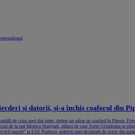
Internațional
rderi și datorii, și-a închis coaforul din Pi
ă de criza apei din județ, deține un salon de coafură în Pipera. Firma c
sinecuri de la stat Monica Hunyadi, alături de care Sorin Grindeanu se pli
i suport” la ESZ Prahova, potrivit unei declarații de avere din iunie 