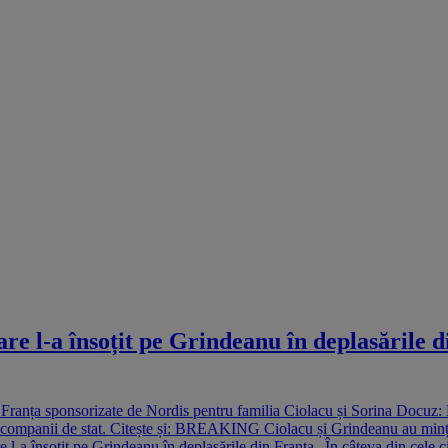
l-a însoțit pe Grindeanu în deplasările d
in Franța sponsorizate de Nordis pentru familia Ciolacu și Sorina Docuz:
ompanii de stat. Citește și: BREAKING Ciolacu și Grindeanu au mințit fă
 l-a însoțit pe Grindeanu în deplasările din Franța „În câteva din cele 