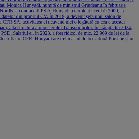
z sau Monica Hunyadi, numită de ministrul Grindeanu în februarie
 Nordis, a conducerii PSD. Hunyadi a terminat liceul în 2009, la
t datelor din propriul CV. În 2019, a devenit șefa unui salon de
a CFR SA, activitatea ei neavând nici o legătură cu cea a acestei
ă, altă structură a ministerului Transporturilor. În sfârșit, din 2024,
SD. Salariul ei, în 2023, a fost ridicol de mic, 22.969 de lei de la
a Electrificare CFR. Hunyadi are trei masini de lux - două Porsche și un