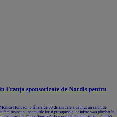
in Franța sponsorizate de Nordis pentru
 Monica Hunyadi, o tânără de 33 de ani care a deținut un salon de
ră rușine: ei, neamurile lor și presupusele lor iubite s-au plimbat în
cinci zboruri dus-întors figurează doar numele familiei Vicol – Ciorbă.