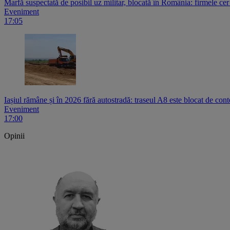
Marfă suspectată de posibil uz militar, blocată în România: firmele ce
Eveniment
17:05
Iașiul rămâne și în 2026 fără autostradă: traseul A8 este blocat de contest
Eveniment
17:00
Opinii