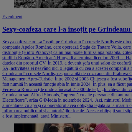
Eveniment
Sexy-coafeza care l-a însoțit pe Grindeanu
Sexy-coafeza care l-a însoțit pe Grindeanu în cursele Nordis este dir
compania Apelor Române, care operează Stația de Tratare Voila, care pr
distribuție (Hidro Prahova) că nu mai poate furniza apă potabilă. Citeșt
studii la Româno-Americană Hunyadi a terminat liceul în 2009, la Hațeg
datelor din propriul CV. În 2019, a devenit șefa unui salon de coafură
SA, activitatea ei neavând nici o legătură cu cea a acestei companii a
Grindeanu în cursele Nordis, responsabilă de criza apei din Prahova Of
Management Agro-Turistic. Între 2002 și 2003 Chițescu a fost subofițer
fost numită în această funcție abia în iunie 2024. În plus, ea a făcut 
Feroviara Romana (de unde a încasat 21.000 de lei). „În câteva din cel
Grindeanu sau Alfred Simonis, împreună cu alte persoane din anturaj
Electrificare”, arăta G4Media în noiembrie 2024. Azi, ministrul Mediul
alimentarea cu apă și că operatorul avea obligația legală să ia măsuri c
informarea publicului și a autorităților locale. Aceste obligații sunt 
a fost implementată, arată Ministerul.