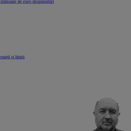
r milioane de euro despăgubiri
ații și litigii