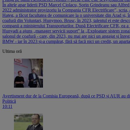
În altele apar liderii PSD Marcel Ciolacu, Sorin Grindeanu sau Alfre
2022 administrator provizoriu la Compania CFR Electrificare”, scria, a
Hațeg, a făcut facultatea de comunicare la o universitate din Arad și, 
coafură din Voluntari, Hunymoo. Brusc, în 2023, talentul ei este desco
companii a ministerului Transporturilor. După Electrificare CFR, ea a fos
Hunyadi a ajuns „manager servicii suport” la „Exploatare sistem zonal 
salonul de coafură - care, din 2023, nu mai are nici un angajat și înreg
BMW - iar în 2023 și-a cumpărat, fără să facă nici un credit, un apar
Ultima oră
Avertisment dur de la Comisia Europeană, după ce PSD și AUR au di
Politică
10:11