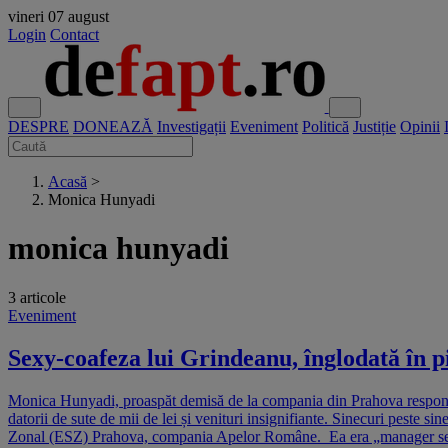
vineri
07 august
Login
Contact
DESPRE
DONEAZĂ
Investigații
Eveniment
Politică
Justiție
Opinii
Acasă
>
Monica Hunyadi
monica hunyadi
3 articole
Eveniment
Sexy-coafeza lui Grindeanu, înglodată în pie
Monica Hunyadi, proaspăt demisă de la compania din Prahova responsabil
datorii de sute de mii de lei și venituri insignifiante. Sinecuri peste 
Zonal (ESZ) Prahova, compania Apelor Române. Ea era „manager servici