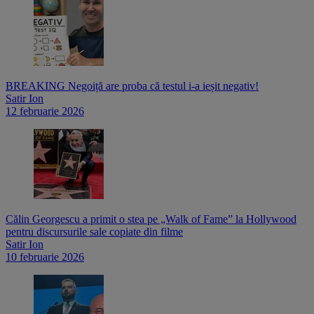
BREAKING Negoiță are proba că testul i-a ieșit negativ!
Satir Ion
12 februarie 2026
Călin Georgescu a primit o stea pe „Walk of Fame” la Hollywood
pentru discursurile sale copiate din filme
Satir Ion
10 februarie 2026