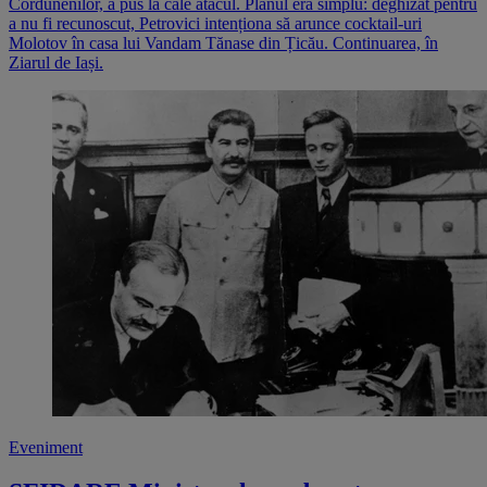
Cordunenilor, a pus la cale atacul. Planul era simplu: deghizat pentru
a nu fi recunoscut, Petrovici intenționa să arunce cocktail-uri
Molotov în casa lui Vandam Tănase din Țicău. Continuarea, în
Ziarul de Iași.
Eveniment