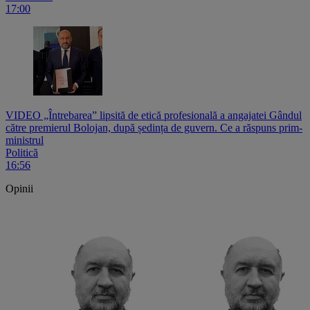
17:00
VIDEO „Întrebarea” lipsită de etică profesională a angajatei Gândul
către premierul Bolojan, după ședința de guvern. Ce a răspuns prim-
ministrul
Politică
16:56
Opinii