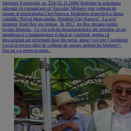
Integrare Europeană, nr. 254/ 02.11.2006/ Referitor la solicitarea
adresată vă comunicam că Viaceslav Molotov este cetățean de
onoare al municipiului Cluj-Napoca. Hotărârea respectivă a rămas
valabilă./ Biroul Mass-media, Primăria Cluj-Napoca”. La acel
moment, Emil Boc era primar. În 2012, tot Boc declara pentru
revista Historia: „Le voi solicita departamentelor din primărie să-mi
pregătească o fundamentare şi dacă se confirmă, pentru că
deocamdată am informaţii doar din presă, atunci voi cere Consiliului
Local să revoce titlul de cetăţean de onoare atribuit lui Molotov".
Dar nu s-a petrecut nimic.