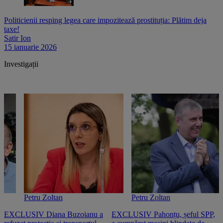
Politicienii resping legea care impozitează prostituția: Plătim deja
taxe!
Satir Ion
15 ianuarie 2026
Investigații
Petru Zoltan
Petru Zoltan
EXCLUSIV Diana Buzoianu a
EXCLUSIV Pahonțu, șeful SPP,
E