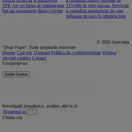
refuzat protecția și transportul
a cumpărat mașini blindate de
u
SPP. Are un birou de parlamentar
215.000 de euro bucata. Serviciul
c
într-un apartament lângă Guvern
a cumpărat autoturisme de șase
O
milioane de euro în ultimele luni
p
© 2026 Asociația
"Doar Fapte"
Toate drepturile rezervate
Despre
Cod etic
Donează
Politica de confidențialitate
Politica
privind cookies
Contact
Urmărește-ne
Setări Cookie
Investigații jurnalistice, analize, știri la zi
Abonează-te
Ultima oră