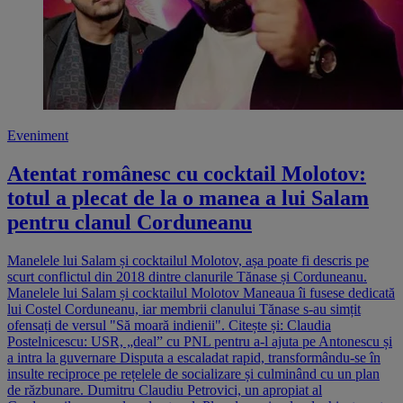
Eveniment
Atentat românesc cu cocktail Molotov:
totul a plecat de la o manea a lui Salam
pentru clanul Corduneanu
Manelele lui Salam și cocktailul Molotov, așa poate fi descris pe
scurt conflictul din 2018 dintre clanurile Tănase și Corduneanu.
Manelele lui Salam și cocktailul Molotov Maneaua îi fusese dedicată
lui Costel Corduneanu, iar membrii clanului Tănase s-au simțit
ofensați de versul "Să moară indienii". Citește și: Claudia
Postelnicescu: USR, „deal” cu PNL pentru a-l ajuta pe Antonescu și
a intra la guvernare Disputa a escaladat rapid, transformându-se în
insulte reciproce pe rețelele de socializare și culminând cu un plan
de răzbunare. Dumitru Claudiu Petrovici, un apropiat al