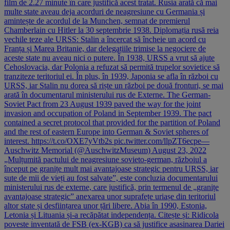
film de 2.27 minute în care justifică acest tratat. Rusia arată că mai
multe state aveau deja acorduri de neagresiune cu Germania și
amintește de acordul de la Munchen, semnat de premierul
Chamberlain cu Hitler la 30 septembrie 1938. Diplomația rusă reia
vechile teze ale URSS: Stalin a încercat să încheie un acord cu
Franța și Marea Britanie, dar delegațiile trimise la negociere de
aceste state nu aveau nici o putere. În 1938, URSS a vrut să ajute
Cehoslovacia, dar Polonia a refuzat să permită trupelor sovietice să
tranziteze teritoriul ei. În plus, în 1939, Japonia se afla în război cu
URSS, iar Stalin nu dorea să riște un război pe două fronturi, se mai
arată în documentarul ministerului rus de Externe. The German-
Soviet Pact from 23 August 1939 paved the way for the joint
invasion and occupation of Poland in September 1939. The pact
contained a secret protocol that provided for the partition of Poland
and the rest of eastern Europe into German & Soviet spheres of
interest. https://t.co/OXE7yVtb2s pic.twitter.com/llpZT6ecpe—
Auschwitz Memorial (@AuschwitzMuseum) August 23, 2022
„Mulțumită pactului de neagresiune sovieto-german, războiul a
început pe granițe mult mai avantajoase strategic pentru URSS, iar
sute de mii de vieți au fost salvate”, este concluzia documentarului
ministerului rus de externe, care justifică, prin termenul de „granițe
avantajoase strategic” anexarea unor suprafețe uriașe din teritoriul
altor state și desființarea unor țări libere. Abia în 1990, Estonia,
Letonia și Lituania și-a recăpătat independența. Citește și: Ridicola
poveste inventată de FSB (ex-KGB) ca să justifice asasinarea Dariei