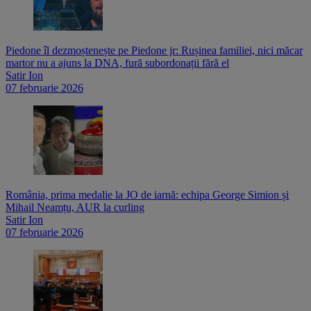
Piedone îl dezmoștenește pe Piedone jr: Rușinea familiei, nici măcar
martor nu a ajuns la DNA, fură subordonații fără el
Satir Ion
07 februarie 2026
România, prima medalie la JO de iarnă: echipa George Simion și
Mihail Neamțu, AUR la curling
Satir Ion
07 februarie 2026