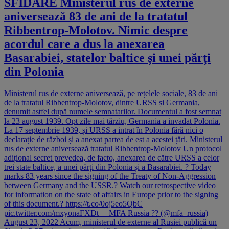
SFIDARE Ministerul rus de externe
aniversează 83 de ani de la tratatul
Ribbentrop-Molotov. Nimic despre
acordul care a dus la anexarea
Basarabiei, statelor baltice și unei părți
din Polonia
Ministerul rus de externe aniversează, pe rețelele sociale, 83 de ani
de la tratatul Ribbentrop-Molotov, dintre URSS și Germania,
denumit astfel după numele semnatarilor. Documentul a fost semnat
la 23 august 1939. Opt zile mai târziu, Germania a invadat Polonia.
La 17 septembrie 1939, și URSS a intrat în Polonia fără nici o
declarație de război și a anexat partea de est a acestei țări. Ministerul
rus de externe aniversează tratatul Ribbentrop-Molotov Un protocol
adițional secret prevedea, de facto, anexarea de către URSS a celor
trei state baltice, a unei părți din Polonia și a Basarabiei. ? Today
marks 83 years since the signing of the Treaty of Non-Aggression
between Germany and the USSR.? Watch our retrospective video
for information on the state of affairs in Europe prior to the signing
of this document.? https://t.co/0oj5eo5QbC
pic.twitter.com/mxyonaFXDt— MFA Russia ?? (@mfa_russia)
August 23, 2022 Acum, ministerul de externe al Rusiei publică un