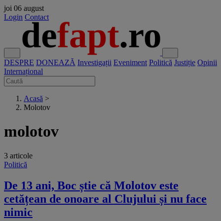
joi
06 august
Login
Contact
DESPRE
DONEAZĂ
Investigații
Eveniment
Politică
Justiție
Opinii
Internațional
Acasă
>
Molotov
molotov
3 articole
Politică
De 13 ani, Boc știe că Molotov este
cetățean de onoare al Clujului și nu face
nimic