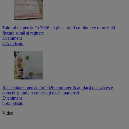
Talonul de pensie în 2026, explicat rând cu rând: ce reprezintă
fiecare sumă și reținere
Eveniment
8753 afișări
Recalcularea pensiei în 2026: cum verificați dacă decizia este
corectă și unde o contestați dacă apar erori
Eveniment
8505 afișări
Video