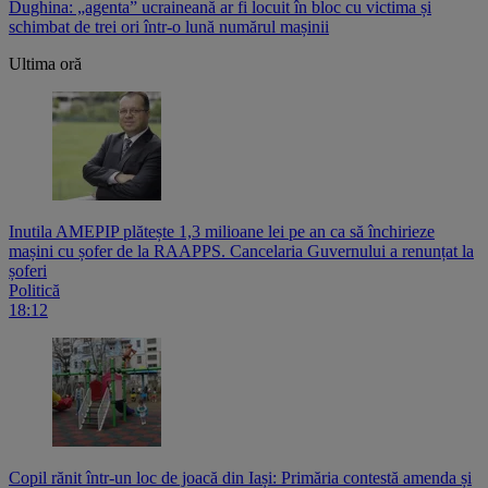
Dughina: „agenta” ucraineană ar fi locuit în bloc cu victima și
schimbat de trei ori într-o lună numărul mașinii
Ultima oră
Inutila AMEPIP plătește 1,3 milioane lei pe an ca să închirieze
mașini cu șofer de la RAAPPS. Cancelaria Guvernului a renunțat la
șoferi
Politică
18:12
Copil rănit într-un loc de joacă din Iași: Primăria contestă amenda și