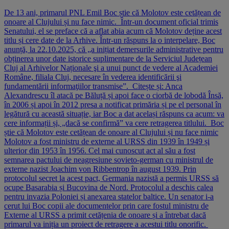
De 13 ani, primarul PNL Emil Boc știe că Molotov este cetățean de
onoare al Clujului și nu face nimic. Într-un document oficial trimis
Senatului, el se preface că a aflat abia acum că Molotov deține acest
titlu și cere date de la Arhive. Într-un răspuns la o interpelare, Boc
anunță, la 22.10.2025, că „a inițiat demersurile administrative pentru
obținerea unor date istorice suplimentare de la Serviciul Județean
Cluj al Arhivelor Naționale şi a unui punct de vedere al Academiei
Române, filiala Cluj, necesare în vederea identificării şi
fundamentării informaţiilor transmise”. Citește și: Anca
Alexandrescu îl atacă pe Băluță și apoi face o ciorbă de lobodă Însă,
în 2006 și apoi în 2012 presa a notificat primăria și pe el personal în
legătură cu această situație, iar Boc a dat același răspuns ca acum: va
cere informații și, „dacă se confirmă” va cere retragerea titlului. Boc
știe că Molotov este cetățean de onoare al Clujului și nu face nimic
Molotov a fost ministru de externe al URSS din 1939 în 1949 și
ulterior din 1953 în 1956. Cel mai cunoscut act al său a fost
semnarea pactului de neagresiune sovieto-german cu ministrul de
externe nazist Joachim von Ribbentrop în august 1939. Prin
protocolul secret la acest pact, Germania nazistă a permis URSS să
ocupe Basarabia și Bucovina de Nord. Protocolul a deschis calea
pentru invazia Poloniei și anexarea statelor baltice. Un senator i-a
cerut lui Boc copii ale documentelor prin care fostul ministru de
Externe al URSS a primit cetățenia de onoare și a întrebat dacă
primarul va iniția un proiect de retragere a acestui titlu onorific.