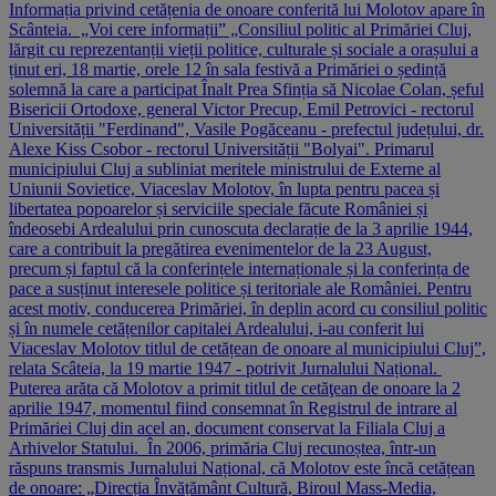
Informația privind cetățenia de onoare conferită lui Molotov apare în
Scânteia. „Voi cere informații” „Consiliul politic al Primăriei Cluj,
lărgit cu reprezentanții vieții politice, culturale și sociale a orașului a
ținut eri, 18 martie, orele 12 în sala festivă a Primăriei o ședință
solemnă la care a participat Înalt Prea Sfinția să Nicolae Colan, șeful
Bisericii Ortodoxe, general Victor Precup, Emil Petrovici - rectorul
Universității "Ferdinand", Vasile Pogăceanu - prefectul județului, dr.
Alexe Kiss Csobor - rectorul Universității "Bolyai". Primarul
municipiului Cluj a subliniat meritele ministrului de Externe al
Uniunii Sovietice, Viaceslav Molotov, în lupta pentru pacea și
libertatea popoarelor și serviciile speciale făcute României și
îndeosebi Ardealului prin cunoscuta declarație de la 3 aprilie 1944,
care a contribuit la pregătirea evenimentelor de la 23 August,
precum și faptul că la conferințele internaționale și la conferința de
pace a susținut interesele politice și teritoriale ale României. Pentru
acest motiv, conducerea Primăriei, în deplin acord cu consiliul politic
și în numele cetățenilor capitalei Ardealului, i-au conferit lui
Viaceslav Molotov titlul de cetățean de onoare al municipiului Cluj”,
relata Scâteia, la 19 martie 1947 - potrivit Jurnalului Național.
Puterea arăta că Molotov a primit titlul de cetăţean de onoare la 2
aprilie 1947, momentul fiind consemnat în Registrul de intrare al
Primăriei Cluj din acel an, document conservat la Filiala Cluj a
Arhivelor Statului. În 2006, primăria Cluj recunoștea, într-un
răspuns transmis Jurnalului Național, că Molotov este încă cetățean
de onoare: „Direcția Învățământ Cultură, Biroul Mass-Media,