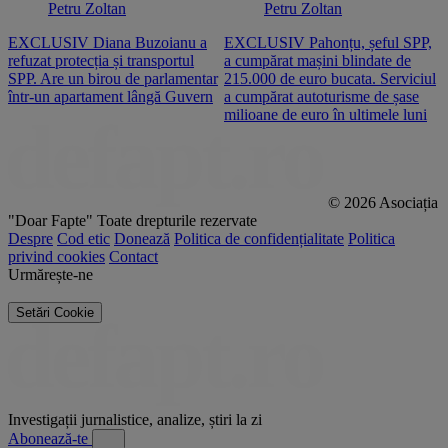
Petru Zoltan
Petru Zoltan
EXCLUSIV Diana Buzoianu a
EXCLUSIV Pahonțu, șeful SPP,
E
refuzat protecția și transportul
a cumpărat mașini blindate de
u
SPP. Are un birou de parlamentar
215.000 de euro bucata. Serviciul
c
într-un apartament lângă Guvern
a cumpărat autoturisme de șase
O
milioane de euro în ultimele luni
p
© 2026 Asociația
"Doar Fapte"
Toate drepturile rezervate
Despre
Cod etic
Donează
Politica de confidențialitate
Politica
privind cookies
Contact
Urmărește-ne
Setări Cookie
Investigații jurnalistice, analize, știri la zi
Abonează-te