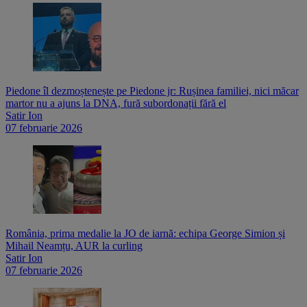
Piedone îl dezmoștenește pe Piedone jr: Rușinea familiei, nici măcar
martor nu a ajuns la DNA, fură subordonații fără el
Satir Ion
07 februarie 2026
România, prima medalie la JO de iarnă: echipa George Simion și
Mihail Neamțu, AUR la curling
Satir Ion
07 februarie 2026