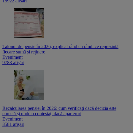
15922 afișări
Talonul de pensie în 2026, explicat rând cu rând: ce reprezintă
fiecare sumă și reținere
Eveniment
9783 afișări
Recalcularea pensiei în 2026: cum verificați dacă decizia este
corectă și unde o contestați dacă apar erori
Eveniment
8581 afișări