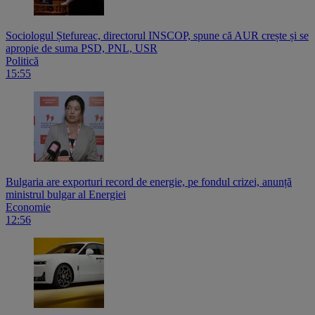
Sociologul Ștefureac, directorul INSCOP, spune că AUR crește și se
apropie de suma PSD, PNL, USR
Politică
15:55
Bulgaria are exporturi record de energie, pe fondul crizei, anunță
ministrul bulgar al Energiei
Economie
12:56