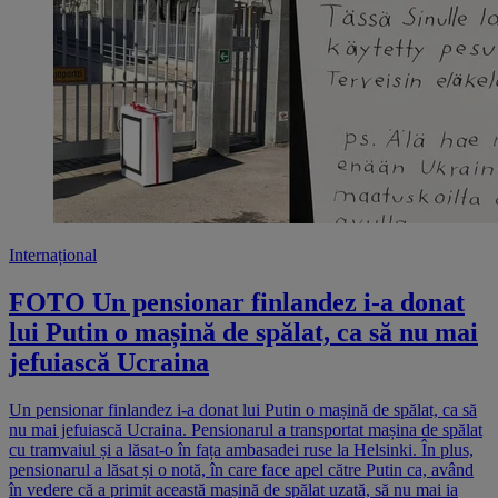
Internațional
FOTO Un pensionar finlandez i-a donat
lui Putin o mașină de spălat, ca să nu mai
jefuiască Ucraina
Un pensionar finlandez i-a donat lui Putin o mașină de spălat, ca să
nu mai jefuiască Ucraina. Pensionarul a transportat mașina de spălat
cu tramvaiul și a lăsat-o în fața ambasadei ruse la Helsinki. În plus,
pensionarul a lăsat și o notă, în care face apel către Putin ca, având
în vedere că a primit această mașină de spălat uzată, să nu mai ia