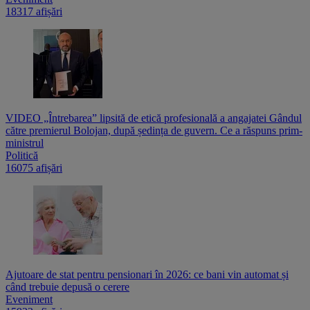
18317 afișări
VIDEO „Întrebarea” lipsită de etică profesională a angajatei Gândul
către premierul Bolojan, după ședința de guvern. Ce a răspuns prim-
ministrul
Politică
16075 afișări
Ajutoare de stat pentru pensionari în 2026: ce bani vin automat și
când trebuie depusă o cerere
Eveniment