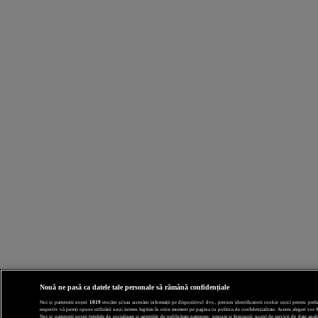
Nouă ne pasă ca datele tale personale să rămână confidențiale
Noi și partenerii noștri
1019
stocăm și/sau accesăm informații pe dispozitivul dvs., precum identificatorii cookie unici pentru prelucr
respectiv vă puteți opune utilizării unui interes legitim în orice moment pe pagina cu politica de confidențialitate. Aceste alegeri vor fi
Noi si partenerii nostri (retelele de socializare si agentiile de publicitate partenere, precum si furnizorii nostri de servicii de date a