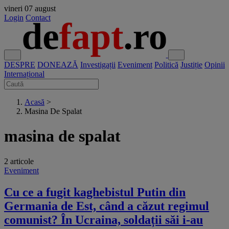
vineri
07 august
Login
Contact
DESPRE
DONEAZĂ
Investigații
Eveniment
Politică
Justiție
Opinii
Internațional
Acasă
>
Masina De Spalat
masina de spalat
2 articole
Eveniment
Cu ce a fugit kaghebistul Putin din
Germania de Est, când a căzut regimul
comunist? În Ucraina, soldații săi i-au