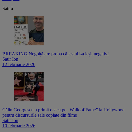
Satiră
BREAKING Negoiță are proba că testul i-a ieșit negativ!
Satir Ion
12 februarie 2026
Călin Georgescu a primit o stea pe „Walk of Fame” la Hollywood
pentru discursurile sale copiate din filme
Satir Ion
10 februarie 2026