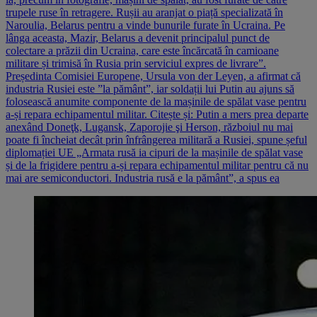
trupele ruse în retragere. Rușii au aranjat o piață specializată în
Naroulia, Belarus pentru a vinde bunurile furate în Ucraina. Pe
lânga aceasta, Mazir, Belarus a devenit principalul punct de
colectare a prăzii din Ucraina, care este încărcată în camioane
militare și trimisă în Rusia prin serviciul expres de livrare”.
Președinta Comisiei Europene, Ursula von der Leyen, a afirmat că
industria Rusiei este ”la pământ”, iar soldații lui Putin au ajuns să
folosească anumite componente de la mașinile de spălat vase pentru
a-și repara echipamentul militar. Citește și: Putin a mers prea departe
anexând Doneţk, Lugansk, Zaporojie şi Herson, războiul nu mai
poate fi încheiat decât prin înfrângerea militară a Rusiei, spune șeful
diplomației UE „Armata rusă ia cipuri de la mașinile de spălat vase
și de la frigidere pentru a-și repara echipamentul militar pentru că nu
mai are semiconductori. Industria rusă e la pământ”, a spus ea