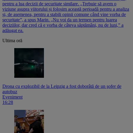
pentru a lua decizii de securitate similare. „Trebuie să avem o
viziune asupra viitorului și folosim această perioadă pentru a analiza
și, de asemenea, pentru a stabili opinii comune când vine vorba de
securitate”, a spus Marin. „Nu voi da un termen pentru luarea
deciziilor, dar cred că e vorba de câteva săptămâni, nu de luni,” a
adăugat ea.
Ultima oră
Drona cu explozibil de la Leipzig a fost doborâtă de un şofer de
autobuz
Eveniment
16:28