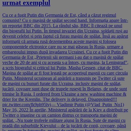
urmat exemplul
Cu ce a fugit Putin din Germania de Est, când a căzut regimul
comunist? Cu o mașină de spălat second hand. Informația apare într-
un reportaj BBC din 2015. La rândul său, BBC îl citează pe unul
din biografii lui Putin. În timpul invaziei din Ucraina, soldații ruși au
devenit celebri și prin faptul că furau mașini de spălat. Însă au apărut
informații că armata rusă dezemembra aceste mașini și folosea
componentele elctronice care nu se mai găseau în Rusia, urmare a
embargoului impus după invadarea Ucrainei. Cu ce a fugit Putin din
Germania de Est „Prietenii săi germani i-au dat o mașină de spălat
veche de 20 de ani și cu aceasta s-a întors, cu mașina, la Leningrad”,
a scris biograful și criticul lui Putin, Masha Gessen, citat de BBC.
Mașina de spălat ar fi fost legată pe acoperișul mașnii cu care circula
Putin. Ministerul ucrainean al apărării a transmis pe Twitter că sute
de mașini cu bunuri furate din Ucraina, inclusiv mașini de spălat,
jucării, covoare sunt duse de trupele rusești în Belarus, de unde sunt
trimise în Rusia. I ordered from Ukraine a new washing machine &
drier for the Kremlin. The delivery is delayed. Disappointed!!!
pic.twitter.com/fk9ph95lvj— Vladimir Putin (@Vlad_Putin_No1)
May 16, 2022 În aprilie, Ministerul apărării de la Kiev a distribuit pe
Twitter o imagine cu un camion distrus ce transporta mașini de
spălat. „Nu toate trofeele militare ajung în Rusia. Sute de mașini cu
pradă din suburbiile Kievului – de la jucării de copii, covoare, până
la, precum în fotografie, mașini de spălat, au fost furate de către