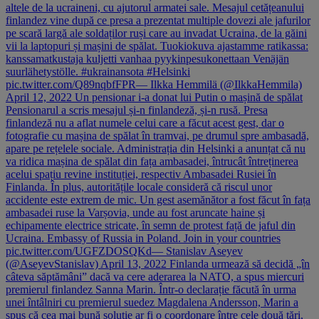
altele de la ucraineni, cu ajutorul armatei sale. Mesajul cetățeanului
finlandez vine după ce presa a prezentat multiple dovezi ale jafurilor
pe scară largă ale soldaților ruși care au invadat Ucraina, de la găini
vii la laptopuri și mașini de spălat. Tuokiokuva ajastamme ratikassa:
kanssamatkustaja kuljetti vanhaa pyykinpesukonettaan Venäjän
suurlähetystölle. #ukrainansota #Helsinki
pic.twitter.com/Q89nqbfFPR— Ilkka Hemmilä (@IlkkaHemmila)
April 12, 2022 Un pensionar i-a donat lui Putin o mașină de spălat
Pensionarul a scris mesajul și-n finlandeză, și-n rusă. Presa
finlandeză nu a aflat numele celui care a făcut acest gest, dar o
fotografie cu mașina de spălat în tramvai, pe drumul spre ambasadă,
apare pe rețelele sociale. Administrația din Helsinki a anunțat că nu
va ridica mașina de spălat din fața ambasadei, întrucât întreținerea
acelui spațiu revine instituției, respectiv Ambasadei Rusiei în
Finlanda. În plus, autoritățile locale consideră că riscul unor
accidente este extrem de mic. Un gest asemănător a fost făcut în fața
ambasadei ruse la Varșovia, unde au fost aruncate haine și
echipamente electrice stricate, în semn de protest față de jaful din
Ucraina. Embassy of Russia in Poland. Join in your countries
pic.twitter.com/UGFZDOSQKd— Stanislav Aseyev
(@AseyevStanislav) April 13, 2022 Finlanda urmează să decidă „în
câteva săptămâni” dacă va cere aderarea la NATO, a spus miercuri
premierul finlandez Sanna Marin. Într-o declarație făcută în urma
unei întâlniri cu premierul suedez Magdalena Andersson, Marin a
spus că cea mai bună soluție ar fi o coordonare între cele două țări,