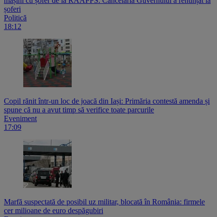
mașini cu șofer de la RAAPPS. Cancelaria Guvernului a renunțat la
șoferi
Politică
18:12
Copil rănit într-un loc de joacă din Iași: Primăria contestă amenda și
spune că nu a avut timp să verifice toate parcurile
Eveniment
17:09
Marfă suspectată de posibil uz militar, blocată în România: firmele
cer milioane de euro despăgubiri