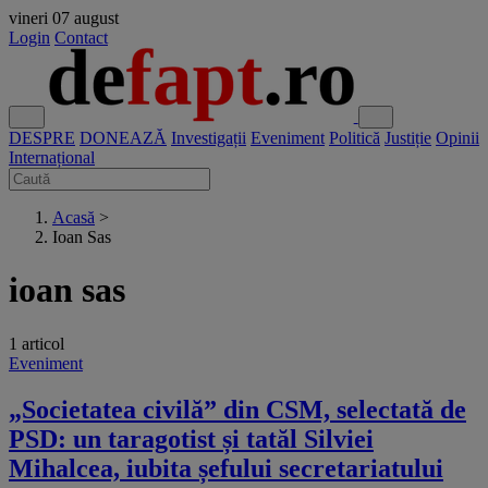
vineri
07 august
Login
Contact
DESPRE
DONEAZĂ
Investigații
Eveniment
Politică
Justiție
Opinii
Internațional
Acasă
>
Ioan Sas
ioan sas
1 articol
Eveniment
„Societatea civilă” din CSM, selectată de
PSD: un taragotist și tatăl Silviei
Mihalcea, iubita șefului secretariatului