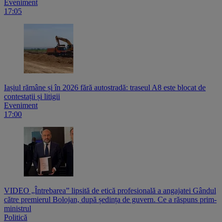
Eveniment
17:05
Iașiul rămâne și în 2026 fără autostradă: traseul A8 este blocat de
contestații și litigii
Eveniment
17:00
VIDEO „Întrebarea” lipsită de etică profesională a angajatei Gândul
către premierul Bolojan, după ședința de guvern. Ce a răspuns prim-
ministrul
Politică