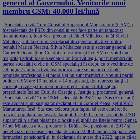
general al Guvernului. Veniturile unui
membru CSM: 40.000 lei/lună
„Societatea civilă” din Consiliul Superior al Magistraturii (CSM) a
fost selectată de PSD: din consiliu vor face parte un taragotist
maramureșean, Ioan Sas, precum și Fănel Mihalcea, tatăl Silviei
Mihalcea, iubita șefului secretariatului general al Guvernului,
penalul Marian Neacșu. Silvia Mihalcea este și secretar general al
Camerei Deputaților. Cei doi au fost trimiși în CSM cu votul unei
majorități zdrobitoare a senatorilor. Potrivit legii, pot fi membri din
partea societăţii civile în CSM specialişti în drept, cu o vechime de
cel puţin 7 ani în activitatea juridică, care se bucură de înaltă
reputaţie profesională şi morală şi nu sunt membri ai vreunui partid
politic. CSM are 19 membri – 14 magistraţi, doi reprezentanţi ai
societăţii civile şi trei membri de drept – ministrul Justiţiei,
preşedintele Înaltei Curţi de Casaţie şi Justiţie şi procurorul general.
„Societatea civilă” din CSM, selectată de PSD Ioan Sas (53 de ani)
este avocat și un susținător declarat al lui Gabriel Zetea, șeful PSD
Maramureș. Însă, Sas este celebru prin faptul că este cântăreț de
muzică populară, inclusiv la taragot. În 2020, a demisionat din PSD
supărat că n-a fost plasat pe o poziție eligibilă pe listele pentru Senat.
Fănel Mihalcea a fost procuror la Brăila. S-a pensionat în 2017 și
beneficiază de pensie specială, de circa 22.000 lei/lună. Soția sa este
farmacistă pensionară și, în declarația de avere din 2022, apare că ea