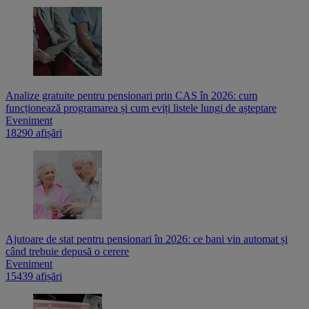
Analize gratuite pentru pensionari prin CAS în 2026: cum
funcționează programarea și cum eviți listele lungi de așteptare
Eveniment
18290 afișări
Ajutoare de stat pentru pensionari în 2026: ce bani vin automat și
când trebuie depusă o cerere
Eveniment
15439 afișări