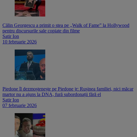
Călin Georgescu a primit o stea pe „Walk of Fame” la Hollywood
pentru discursurile sale copiate din filme
Satir Ion
10 februarie 2026
Piedone îl dezmoștenește pe Piedone jr: Rușinea familiei, nici măcar
martor nu a ajuns la DNA, fură subordonații fără el
Satir Ion
07 februarie 2026