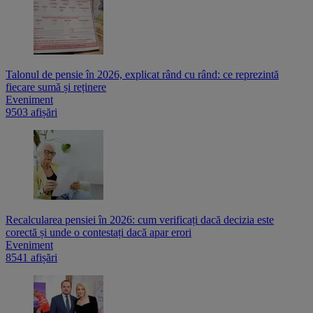
Talonul de pensie în 2026, explicat rând cu rând: ce reprezintă
fiecare sumă și reținere
Eveniment
9503 afișări
Recalcularea pensiei în 2026: cum verificați dacă decizia este
corectă și unde o contestați dacă apar erori
Eveniment
8541 afișări