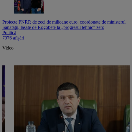
Proiecte PNRR de zeci de milioane euro, coordonate de ministerul
Sănătății, lăsate de Rogobete la „progresul tehnic” zero
Politică
7976 afișări
Video