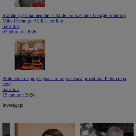
România, prima medalie la JO de iarnă: echipa George Simion și
Mihail Neamțu, AUR la curling
Satir Ion
07 februarie 2026
Politicienii resping legea care impozitează prostituția: Plătim deja
taxe!
Satir Ion
15 ianuarie 2026
Investigații