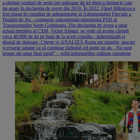
a obținut venituri de peste trei milioane de lei dintr-o farmacie care
nu apare în declarația de avere din 2018. În 2022, Fănel Mihalcea a
fost plasat în consiliul de administrație al Administrației Fluviale a
Dunării de Jos - companie subordonată ministrului PSD al
Transporturilor Sorin Grindeanu. Din declarația de avere a unui
actual membru al CSM, Victor Alistari, se vede că acesta câștigă
circa 40.000 de lei pe lună de la acest consiliu - indemnizații și
diurnă de detașare. Citește și: ANALIZĂ Rusia are muniție, tancuri
și resurse umane ca să continue războiul cel puțin un an. „Nu sunt
semne ale unui final rapid” – șeful informațiilor militare estoniene