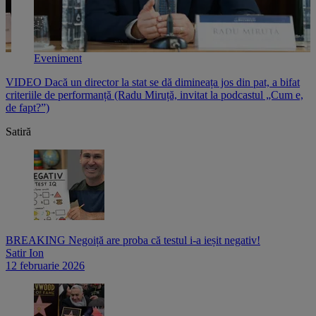
Eveniment
e
VIDEO Dacă un director la stat se dă dimineața jos din pat, a bifat
V
criteriile de performanță (Radu Miruță, invitat la podcastul „Cum e,
i
de fapt?”)
p
Satiră
BREAKING Negoiță are proba că testul i-a ieșit negativ!
Satir Ion
12 februarie 2026