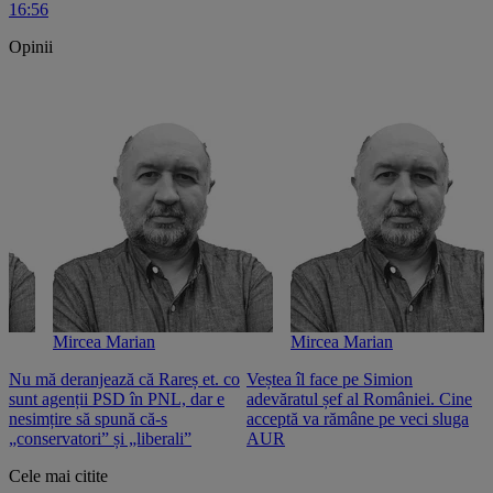
16:56
Opinii
Mircea Marian
Mircea Marian
Nu mă deranjează că Rareș et. co
Veștea îl face pe Simion
S
sunt agenții PSD în PNL, dar e
adevăratul șef al României. Cine
n
nesimțire să spună că-s
acceptă va rămâne pe veci sluga
o
„conservatori” și „liberali”
AUR
Cele mai citite