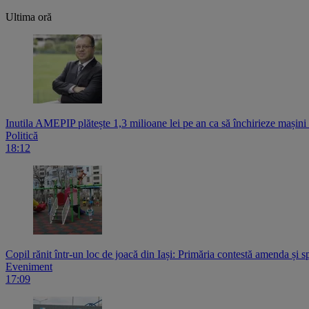
Ultima oră
Inutila AMEPIP plătește 1,3 milioane lei pe an ca să închirieze mașin
Politică
18:12
Copil rănit într-un loc de joacă din Iași: Primăria contestă amenda și s
Eveniment
17:09