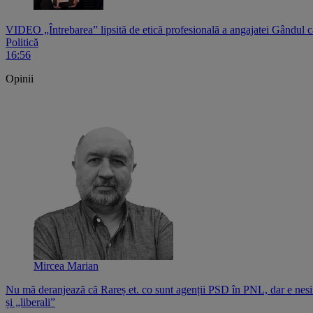
VIDEO „Întrebarea” lipsită de etică profesională a angajatei Gândul c
Politică
16:56
Opinii
Mircea Marian
Nu mă deranjează că Rareș et. co sunt agenții PSD în PNL, dar e nesi
și „liberali”