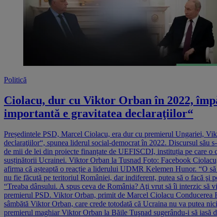
Politică
Ciolacu, dur cu Viktor Orban în 2022, împăc
importantă e gravitatea declaraţiilor“
Președintele PSD, Marcel Ciolacu, era dur cu premierul Ungariei, Viktor
declaraţiilor“, spunea liderul social-democrat în 2022. Discursul său s
de mii de lei din proiecte finanțate de UEFISCDI, instituția pe care o co
susținătorii Ucrainei. Viktor Orban la Tusnad Foto: Facebook Ciolacu, d
afirma că așteaptă o reacție a liderului UDMR Kelemen Hunor. “O să avem
nu fie făcută pe teritoriul României, dar indiferent, putea să o facă şi p
“Treaba dânsului. A spus ceva de România? Aţi vrut să îi interzic să v
premierul PSD. Viktor Orban, primit de Marcel Ciolacu Conducerea Rusie
sâmbătă Viktor Orban, care crede totodată că Ucraina nu va putea nic
premierul maghiar Viktor Orban la Băile Tuşnad sugerându-i să iasă di