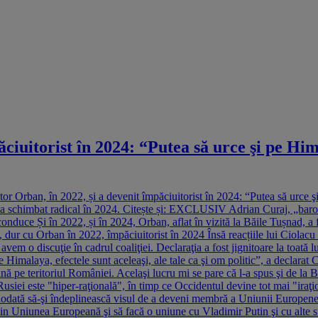
iuitorist în 2024: “Putea să urce şi pe Hima
 Orban, în 2022, și a devenit împăciuitorist în 2024: “Putea să urce şi 
-a schimbat radical în 2024. Citește și: EXCLUSIV Adrian Curaj, „baronul
nduce Și în 2022, și în 2024, Orban, aflat în vizită la Băile Tușnad, a făc
ur cu Orban în 2022, împăciuitorist în 2024 Însă reacțiile lui Ciolacu s-a
 o discuţie în cadrul coaliţiei. Declaraţia a fost jignitoare la toată lu
e Himalaya, efectele sunt aceleaşi, ale tale ca şi om politic”, a declarat C
ină pe teritoriul României. Acelaşi lucru mi se pare că l-a spus şi de la
i este "hiper-raţională", în timp ce Occidentul devine tot mai "iraţiona
iodată să-şi îndeplinească visul de a deveni membră a Uniunii Europene 
n Uniunea Europeană şi să facă o uniune cu Vladimir Putin şi cu alte s