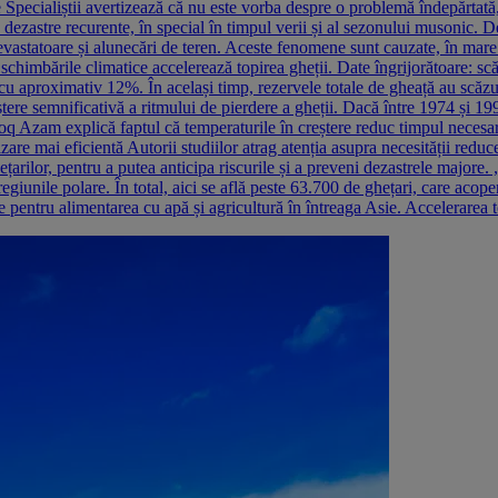
 Specialiștii avertizează că nu este vorba despre o problemă îndepărtat
 dezastre recurente, în special în timpul verii și al sezonului musonic. D
vastatoare și alunecări de teren. Aceste fenomene sunt cauzate, în mare p
ce schimbările climatice accelerează topirea gheții. Date îngrijorătoare
us cu aproximativ 12%. În același timp, rezervele totale de gheață au scă
creștere semnificativă a ritmului de pierdere a gheții. Dacă între 1974 și
q Azam explică faptul că temperaturile în creștere reduc timpul necesar 
are mai eficientă Autorii studiilor atrag atenția asupra necesității reduce
hețarilor, pentru a putea anticipa riscurile și a preveni dezastrele major
unile polare. În total, aici se află peste 63.700 de ghețari, care acope
e pentru alimentarea cu apă și agricultură în întreaga Asie. Accelerarea t