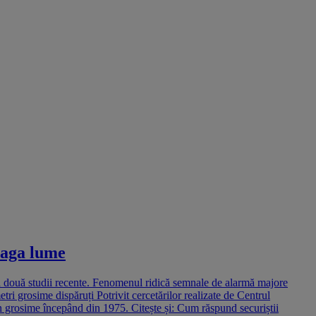
eaga lume
tă două studii recente. Fenomenul ridică semnale de alarmă majore
ri grosime dispăruți Potrivit cercetărilor realizate de Centrul
 grosime începând din 1975. Citește și: Cum răspund securiștii