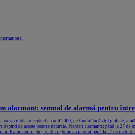
Internațional
itm alarmant: semnal de alarmă pentru într
laya s-a dublat începând cu anii 2000, pe fondul încălzirii globale, ara
e depind de aceste resurse naturale. Pierderi alarmante: până la 27 de met
l în Kathmandu, ghețarii din regiune au pierdut până la 27 de metri din