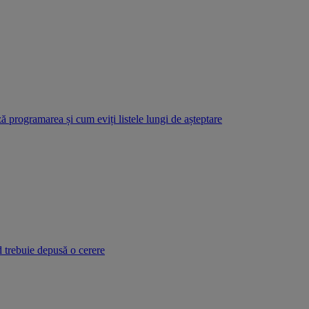
 programarea și cum eviți listele lungi de așteptare
d trebuie depusă o cerere