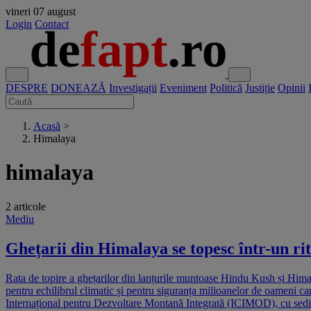
vineri
07 august
Login
Contact
DESPRE
DONEAZĂ
Investigații
Eveniment
Politică
Justiție
Opinii
Acasă
>
Himalaya
himalaya
2 articole
Mediu
Ghețarii din Himalaya se topesc într-un r
Rata de topire a ghețarilor din lanțurile muntoase Hindu Kush și Hima
pentru echilibrul climatic și pentru siguranța milioanelor de oameni car
Internațional pentru Dezvoltare Montană Integrată (ICIMOD), cu sediu