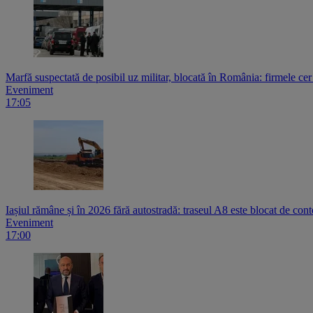
Marfă suspectată de posibil uz militar, blocată în România: firmele ce
Eveniment
17:05
Iașiul rămâne și în 2026 fără autostradă: traseul A8 este blocat de contest
Eveniment
17:00