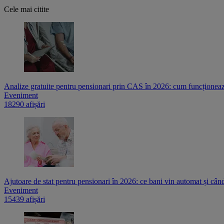
Cele mai citite
Analize gratuite pentru pensionari prin CAS în 2026: cum funcționează
Eveniment
18290 afișări
Ajutoare de stat pentru pensionari în 2026: ce bani vin automat și cân
Eveniment
15439 afișări