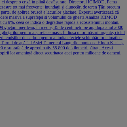
ă, ci despre o criză în plină desfășurare. Directorul ICIMOD, Pema
ezastre tot mai frecvente: inundații și alunecări de teren Țări precum
arte, de golirea bruscă a lacurilor glaciare. Experții avertizează că
: scădere masivă a suprafeței și volumului de gheață Analiza ICIMOD
zut cu 9%, ceea ce indică o degradare rapidă a ecosistemului montan.
 1999 ghețarii pierdeau, în medie, 35 de centimetri pe an, după anul 2000
ghețarilor pentru a-și reface masa. În lipsa unor măsuri urgente, ciclul
rii emisiilor de carbon pentru a limita efectele schimbărilor climatice.
e. „Turnul de apă” al Asiei, în pericol Lanțurile muntoase Hindu Kush și
ră o suprafață de aproximativ 55.800 de kilometri pătrați. Acești
opirii lor amenință direct securitatea apei pentru milioane de oameni.