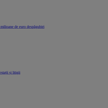
r milioane de euro despăgubiri
ații și litigii