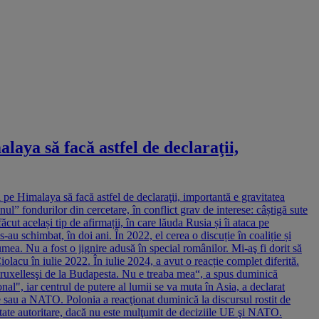
laya să facă astfel de declaraţii,
pe Himalaya să facă astfel de declaraţii, importantă e gravitatea
” fondurilor din cercetare, în conflict grav de interese: câștigă sute
ut același tip de afirmații, în care lăuda Rusia și îi ataca pe
u schimbat, în doi ani. În 2022, el cerea o discuție în coaliție și
mea. Nu a fost o jignire adusă în special românilor. Mi-aş fi dorit să
iolacu în iulie 2022. În iulie 2024, a avut o reacție complet diferită.
 Bruxellesşi de la Budapesta. Nu e treaba mea“, a spus duminică
l", iar centrul de putere al lumii se va muta în Asia, a declarat
sau a NATO. Polonia a reacţionat duminică la discursul rostit de
tate autoritare, dacă nu este mulţumit de deciziile UE şi NATO.