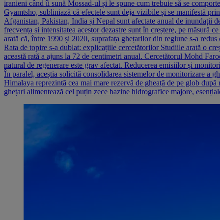
iranieni când îi sună Mossad-ul și le spune cum trebuie să se comporte
Gyamtsho, subliniază că efectele sunt deja vizibile și se manifestă prin
Afganistan, Pakistan, India și Nepal sunt afectate anual de inundații de
frecvența și intensitatea acestor dezastre sunt în creștere, pe măsură 
arată că, între 1990 și 2020, suprafața ghețarilor din regiune s-a red
Rata de topire s-a dublat: explicațiile cercetătorilor Studiile arată o 
această rată a ajuns la 72 de centimetri anual. Cercetătorul Mohd Faroo
natural de regenerare este grav afectat. Reducerea emisiilor și monitoriz
În paralel, aceștia solicită consolidarea sistemelor de monitorizare a g
Himalaya reprezintă cea mai mare rezervă de gheață de pe glob după regi
ghețari alimentează cel puțin zece bazine hidrografice majore, esențial