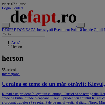
vineri
07 august
Login
Contact
DESPRE
DONEAZĂ
Investigații
Eveniment
Politică
Justiție
Opinii
Acasă
>
Herson
herson
55 articole
Internațional
Ucraina se teme de un măr otrăvit: Kievul,
Kievul este prudent în legătură cu anunțul Rusiei că se retrage din He
crede că Putin întinde o capcană. Kievul, prudent cu anunțul Rusiei că 
a ordonat trupelor să se retragă de pe malul vestic al râului Nipro. Min