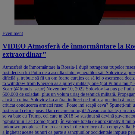
Eveniment
VIDEO Atmosferă de înmormântare la Rossi
extraordinar”
Atmosferă de înmormântare la Rossia-1 după retragerea trupelor rusești d
fost decizia lui Putin de a asculta sfatul generalilor săi. Soloviov a 
dificilă și trebuie să fii un om foarte curajos ca să iei o asemenea d
to withdraw from Kherson as a purely military one (not Putin's fault)
Scarr (@francis_scarr) November 10, 2022 Soloviov l-a pus pe Putin în a
600.000 de soladați, plus un volum uriaș de tehnică militară. Propagan
atacă Ucraina. Soloviov l-a apărat indirect pe Putin, apreciind că nu es
criticat conducerea armatei ruse: „Poate imi scapă ceva? Spuneți-mi: 
fost ecoul celor spuse. Dar cei care au fugit? Aveau contracte, dar a
se va bate cu Trump, cel care în 2018 l-a susținut să devină guvernator
popularului Lac Como (nord), în valoare totală de aproximativ 8 mili
unknown people set fire to car tires in the territory of an empty vi
a înghețat aceste bunuri ca parte a sancțiunilor occidentale impuse pers