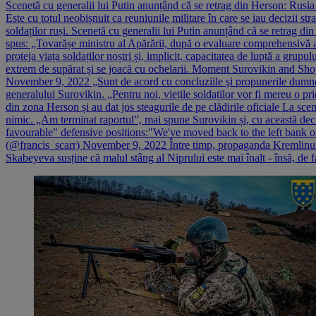
Scenetă cu generalii lui Putin anunțând că se retrag din Herson: Rusia 
Este cu totul neobișnuit ca reuniunile militare în care se iau decizii st
soldaților ruși. Scenetă cu generalii lui Putin anunțând că se retrag d
spus: „Tovarășe ministru al Apărării, după o evaluare comprehensivă a s
proteja viața soldaților noștri și, implicit, capacitatea de luptă a grupu
extrem de supărat și se joacă cu ochelarii. Moment Surovikin and S
November 9, 2022 „Sunt de acord cu concluziile şi propunerile dumneavoa
generalului Surovikin. „Pentru noi, viețile soldaților vor fi mereu o p
din zona Herson și au dat jos steagurile de pe clădirile oficiale La scen
nimic. „Am terminat raportul”, mai spune Surovikin și, cu această dec
favourable" defensive positions:"We've moved back to the left bank of
(@francis_scarr) November 9, 2022 Între timp, propaganda Kremlinului a
Skabeyeva susține că malul stâng al Niprului este mai înalt - însă, de f