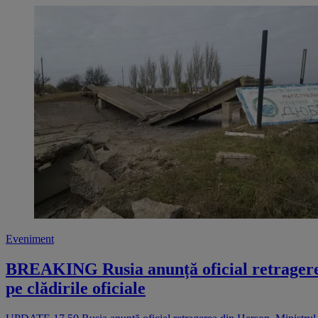
Eveniment
BREAKING Rusia anunță oficial retragerea 
pe clădirile oficiale