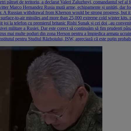
tri pătrați de teritoriu, a declarat Valeri Zaluzhnyi, comandantul șef al
 Twitter Marco Hernandez Rusia mută arme, echipamente și unități, dar for
. A Russian withdrawal from Kherson would be strong progress, but it is r
 surface-to-air missiles and more than 25,000 extreme cold winter ki
joi la telefon cu premierul britanic Rishi Sunak și cei doi „au conveni
ivei militare a Rusiei. Dar este corect să continuăm să fim prudenți până
strus mai multe poduri din zona Herson pentru a împiedica armata ucraine
Institutul pentru Studiul Războiului, ISW, apreciază că este puțin probabi