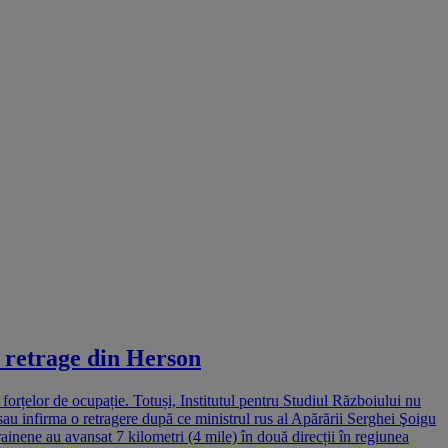
e retrage din Herson
orțelor de ocupație. Totuși, Institutul pentru Studiul Războiului nu
sau infirma o retragere după ce ministrul rus al Apărării Serghei Şoigu
rainene au avansat 7 kilometri (4 mile) în două direcții în regiunea