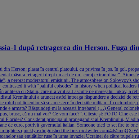
a-1 după retragerea din Herson. Fuga din f
in Herson: plasat în centrul platoului, cu privirea în jos, în gol, propa
prezentat măsura retragerii drept un act de un „curaj extraordinar”. Atmo
ecizie”, a perorat moderatorul emisiunii. The atmosphere on Solovyov's s
 + contrasted it with "painful episodes" in history when political leade
ntiteză cu Stalin, care n-a vrut să-l asculte pe mareșalul Jukov, a refuza
distul Kremlinului a aruncat astfel întreaga răspundere a deciziei de re
te rolul politicienilor să se amestece în deciziile militare. În octombrie
unde e armata? Răspundeți-mi la această întrebare! (…) General colonelu
u spus, brusc, că nu mai vor? Ce vom face?”. Citește și: FOTO Cine est
ul Floridei? Considerat principalul propagandist al Kremlinului, Vladimir
oane de euro, potrivit guvernului italian. Someone tried to set fire t
lla. Firefighters quickly extinguished the fire. pic.twitter.com/4ds5m
oanelor sau entităților ruse în urma invaziei Ucrainei de către trupele ru