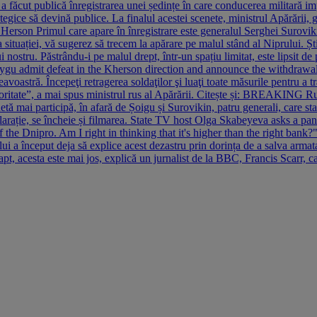
a făcut publică înregistrarea unei ședințe în care conducerea militară im
rategice să devină publice. La finalul acestei scenete, ministrul Apărării,
in Herson Primul care apare în înregistrare este generalul Serghei Surovi
ituației, vă sugerez să trecem la apărare pe malul stând al Niprului. Șt
lui nostru. Păstrându-i pe malul drept, într-un spațiu limitat, este lipsit d
hoygu admit defeat in the Kherson direction and announce the withdra
stră. Începeţi retragerea soldaţilor şi luaţi toate măsurile pentru a tra
rioritate”, a mai spus ministrul rus al Apărării. Citește și: BREAKING R
etă mai participă, în afară de Șoigu și Surovikin, patru generali, care sta
larație, se încheie și filmarea. State TV host Olga Skabeyeva asks a pan
 the Dnipro. Am I right in thinking that it's higher than the right ba
 început deja să explice acest dezastru prin dorința de a salva armata 
apt, acesta este mai jos, explică un jurnalist de la BBC, Francis Scarr, 