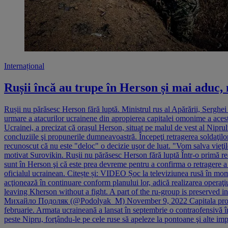
Internațional
Rușii încă au trupe în Herson și mai aduc, 
Rușii nu părăsesc Herson fără luptă. Ministrul rus al Apărării, Serghei
urmare a atacurilor ucrainene din apropierea capitalei omonime a aceste
Ucrainei, a precizat că oraşul Herson, situat pe malul de vest al Niprul
concluziile şi propunerile dumneavoastră. Începeţi retragerea soldaţilo
recunoscut că nu este "deloc" o decizie uşor de luat. "Vom salva vieţile s
motivat Surovikin. Rușii nu părăsesc Herson fără luptă Într-o primă rea
sunt în Herson şi că este prea devreme pentru a confirma o retragere 
oficialul ucrainean. Citește și: VIDEO Șoc la televiziunea rusă în mom
acţionează în continuare conform planului lor, adică realizarea operaţi
leaving Kherson without a fight. A part of the ru-group is preserved in 
Михайло Подоляк (@Podolyak_M) November 9, 2022 Capitala provinciei
februarie. Armata ucraineană a lansat în septembrie o contraofensivă în
peste Nipru, forţându-le pe cele ruse să apeleze la pontoane şi alte impr