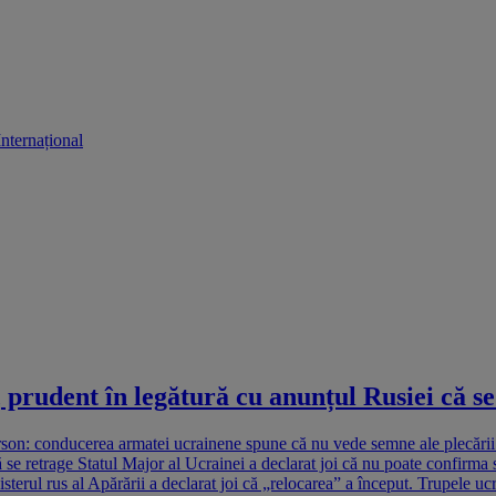
Internațional
 prudent în legătură cu anunțul Rusiei că s
rson: conducerea armatei ucrainene spune că nu vede semne ale plecării f
se retrage Statul Major al Ucrainei a declarat joi că nu poate confirma 
isterul rus al Apărării a declarat joi că „relocarea” a început. Trupele uc