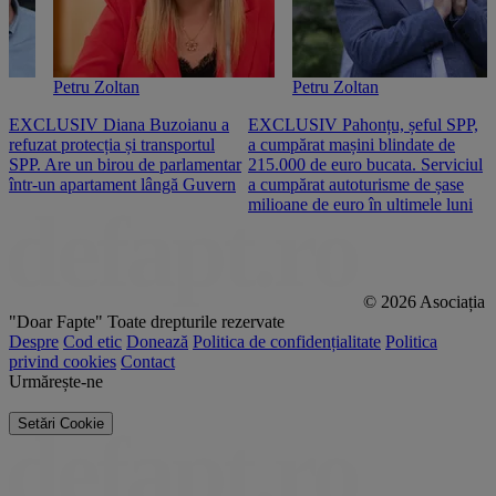
Petru Zoltan
Petru Zoltan
EXCLUSIV Diana Buzoianu a
EXCLUSIV Pahonțu, șeful SPP,
E
refuzat protecția și transportul
a cumpărat mașini blindate de
u
SPP. Are un birou de parlamentar
215.000 de euro bucata. Serviciul
c
într-un apartament lângă Guvern
a cumpărat autoturisme de șase
O
milioane de euro în ultimele luni
p
© 2026 Asociația
"Doar Fapte"
Toate drepturile rezervate
Despre
Cod etic
Donează
Politica de confidențialitate
Politica
privind cookies
Contact
Urmărește-ne
Setări Cookie