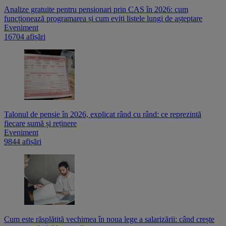
Analize gratuite pentru pensionari prin CAS în 2026: cum
funcționează programarea și cum eviți listele lungi de așteptare
Eveniment
16704 afișări
Talonul de pensie în 2026, explicat rând cu rând: ce reprezintă
fiecare sumă și reținere
Eveniment
9844 afișări
Cum este răsplătită vechimea în noua lege a salarizării: când crește