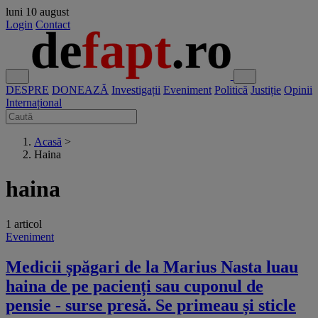
luni
10 august
Login
Contact
DESPRE
DONEAZĂ
Investigații
Eveniment
Politică
Justiție
Opinii
Internațional
Acasă
>
Haina
haina
1 articol
Eveniment
Medicii șpăgari de la Marius Nasta luau
haina de pe pacienți sau cuponul de
pensie - surse presă. Se primeau și sticle