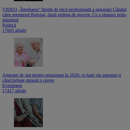
VIDEO „Întrebarea” lipsită de etică profesională a angajatei Gândul
către premierul Bolojan, după ședința de guvern. Ce a răspuns prim-
ministrul
Politică
17665 afișări
Ajutoare de stat pentru pensionari în 2026: ce bani vin automat și
când trebuie depusă o cerere
Eveniment
17417 afișări