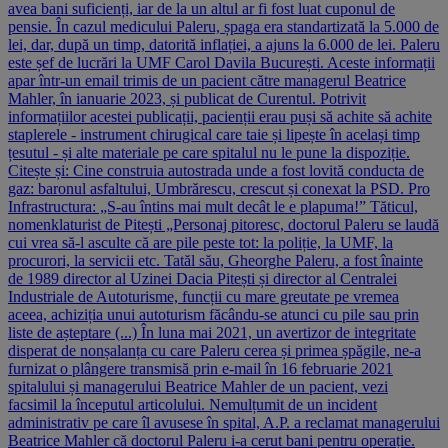
avea bani suficienți, iar de la un altul ar fi fost luat cuponul de
pensie. În cazul medicului Paleru, șpaga era standartizată la 5.000 de
lei, dar, după un timp, datorită inflației, a ajuns la 6.000 de lei. Paleru
este șef de lucrări la UMF Carol Davila București. Aceste informații
apar într-un email trimis de un pacient către managerul Beatrice
Mahler, în ianuarie 2023, și publicat de Curentul. Potrivit
informațiilor acestei publicații, pacienții erau puși să achite să achite
staplerele - instrument chirugical care taie și lipește în același timp
țesutul - și alte materiale pe care spitalul nu le pune la dispoziție.
Citește și: Cine construia autostrada unde a fost lovită conducta de
gaz: baronul asfaltului, Umbrărescu, crescut și conexat la PSD. Pro
Infrastructura: „S-au întins mai mult decât le e plapuma!” Tăticul,
nomenklaturist de Pitești „Personaj pitoresc, doctorul Paleru se laudă
cui vrea să-l asculte că are pile peste tot: la poliție, la UMF, la
procurori, la servicii etc. Tatăl său, Gheorghe Paleru, a fost înainte
de 1989 director al Uzinei Dacia Pitești și director al Centralei
Industriale de Autoturisme, funcții cu mare greutate pe vremea
aceea, achiziția unui autoturism făcându-se atunci cu pile sau prin
liste de așteptare (...) În luna mai 2021, un avertizor de integritate
disperat de nonșalanța cu care Paleru cerea și primea șpăgile, ne-a
furnizat o plângere transmisă prin e-mail în 16 februarie 2021
spitalului și managerului Beatrice Mahler de un pacient, vezi
facsimil la începutul articolului. Nemulțumit de un incident
administrativ pe care îl avusese în spital, A.P. a reclamat managerului
Beatrice Mahler că doctorul Paleru i-a cerut bani pentru operație.