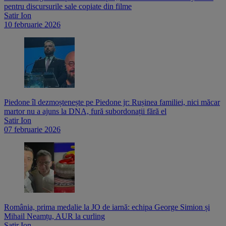
pentru discursurile sale copiate din filme
Satir Ion
10 februarie 2026
Piedone îl dezmoștenește pe Piedone jr: Rușinea familiei, nici măcar
martor nu a ajuns la DNA, fură subordonații fără el
Satir Ion
07 februarie 2026
România, prima medalie la JO de iarnă: echipa George Simion și
Mihail Neamțu, AUR la curling
Satir Ion