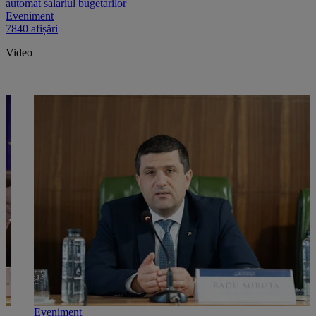
automat salariul bugetarilor
Eveniment
7840 afișări
Video
Eveniment