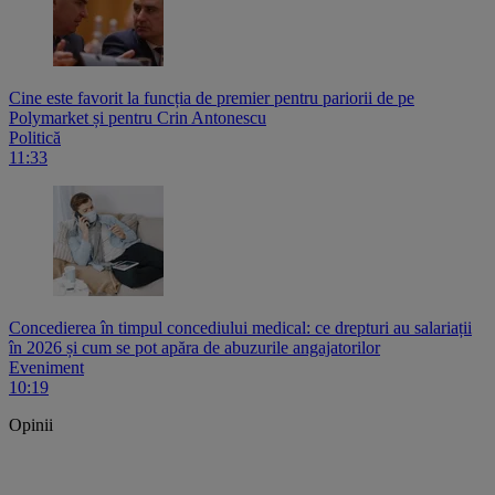
Cine este favorit la funcția de premier pentru pariorii de pe
Polymarket și pentru Crin Antonescu
Politică
11:33
Concedierea în timpul concediului medical: ce drepturi au salariații
în 2026 și cum se pot apăra de abuzurile angajatorilor
Eveniment
10:19
Opinii