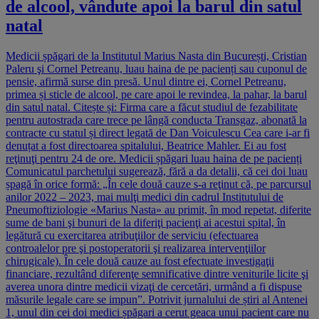
de alcool, vândute apoi la barul din satul
natal
Medicii șpăgari de la Institutul Marius Nasta din București, Cristian
Paleru şi Cornel Petreanu, luau haina de pe pacienți sau cuponul de
pensie, afirmă surse din presă. Unul dintre ei, Cornel Petreanu,
primea și sticle de alcool, pe care apoi le revindea, la pahar, la barul
din satul natal. Citește și: Firma care a făcut studiul de fezabilitate
pentru autostrada care trece pe lângă conducta Transgaz, abonată la
contracte cu statul și direct legată de Dan Voiculescu Cea care i-ar fi
denuțat a fost directoarea spitalului, Beatrice Mahler. Ei au fost
reţinuţi pentru 24 de ore. Medicii șpăgari luau haina de pe pacienți
Comunicatul parchetului sugerează, fără a da detalii, că cei doi luau
șpagă în orice formă: „În cele două cauze s-a reţinut că, pe parcursul
anilor 2022 – 2023, mai mulţi medici din cadrul Institutului de
Pneumoftiziologie «Marius Nasta» au primit, în mod repetat, diferite
sume de bani şi bunuri de la diferiţi pacienţi ai acestui spital, în
legătură cu exercitarea atribuţiilor de serviciu (efectuarea
controalelor pre şi postoperatorii şi realizarea intervenţiilor
chirugicale). În cele două cauze au fost efectuate investigaţii
financiare, rezultând diferenţe semnificative dintre veniturile licite şi
averea unora dintre medicii vizaţi de cercetări, urmând a fi dispuse
măsurile legale care se impun”. Potrivit jurnalului de știri al Antenei
1, unul din cei doi medici șpăgari a cerut geaca unui pacient care nu