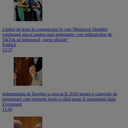
Limbaj de lemn în comunicatul în care Ministerul Sănătății
condamnă atacul asupra unei ambulanțe: cere utilizatorilor de
TikTok să folosească „surse oficiale”
Politică
12:37
Indemnizația de însoțitor a crescut în 2026 pentru o categorie de
pensionari: cine primește banii și când poate fi suspendată plata
Eveniment
11:49