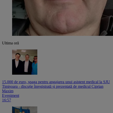
Ultima oră
15.000 de euro, șpaga pentru angajarea unui asistent medical la SJU
Timișoara - discuție înregistrată și prezentată de medicul Ciprian
Maxim
Eveniment
16:57