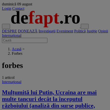
duminică
09 august
Login
Contact
DESPRE
DONEAZĂ
Investigații
Eveniment
Politică
Justiție
Opinii
Internațional
Acasă
>
Forbes
forbes
1 articol
Internațional
Mulțumită lui Putin, Ucraina are mai
multe tancuri decât la începutul
războiului (analiză din surse publice,