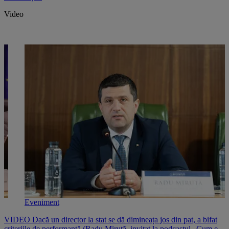
Video
Eveniment
e
VIDEO Dacă un director la stat se dă dimineața jos din pat, a bifat
V
criteriile de performanță (Radu Miruță, invitat la podcastul „Cum e,
i