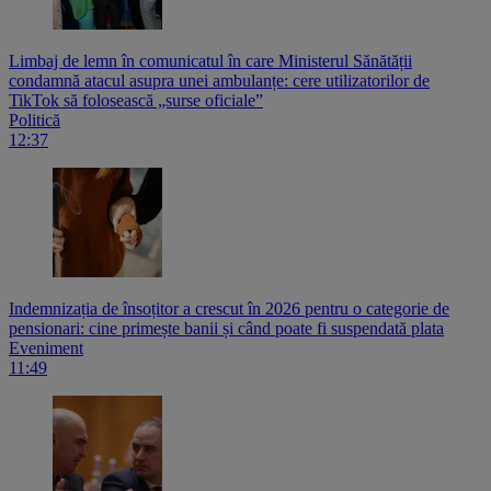
Limbaj de lemn în comunicatul în care Ministerul Sănătății
condamnă atacul asupra unei ambulanțe: cere utilizatorilor de
TikTok să folosească „surse oficiale”
Politică
12:37
Indemnizația de însoțitor a crescut în 2026 pentru o categorie de
pensionari: cine primește banii și când poate fi suspendată plata
Eveniment
11:49