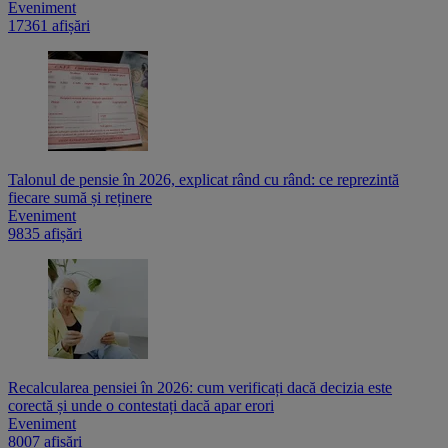
Eveniment
17361 afișări
Talonul de pensie în 2026, explicat rând cu rând: ce reprezintă
fiecare sumă și reținere
Eveniment
9835 afișări
Recalcularea pensiei în 2026: cum verificați dacă decizia este
corectă și unde o contestați dacă apar erori
Eveniment
8007 afișări