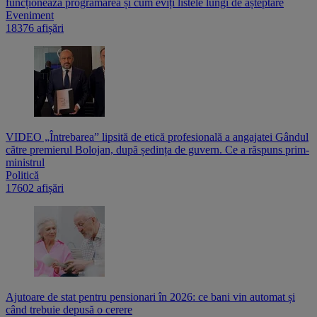
funcționează programarea și cum eviți listele lungi de așteptare
Eveniment
18376 afișări
VIDEO „Întrebarea” lipsită de etică profesională a angajatei Gândul
către premierul Bolojan, după ședința de guvern. Ce a răspuns prim-
ministrul
Politică
17602 afișări
Ajutoare de stat pentru pensionari în 2026: ce bani vin automat și
când trebuie depusă o cerere