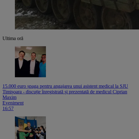
Ultima oră
15.000 euro șpaga pentru angajarea unui asistent medical la SJU
Timișoara - discuție înregistrată și prezentată de medicul Ciprian
Maxim
Eveniment
16:57