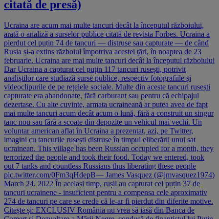
citată de presă)
Ucraina are acum mai multe tancuri decât la începutul războiului,
arată o analiză a surselor publice citată de revista Forbes. Ucraina a
pierdut cel puțin 74 de tancuri — distruse sau capturate — de când
Rusia și-a extins războiul împotriva acestei țări, în noaptea de 23
februarie. Ucraina are mai multe tancuri decât la începutul războiului
Dar Ucraina a capturat cel puțin 117 tancuri rusești, potrivit
analiștilor care studiază surse publice, respectiv fotografiile și
videoclipurile de pe rețelele sociale. Multe din aceste tancuri rusești
capturate era abandonate, fără carburant sau pentru că echipajul
dezertase. Cu alte cuvinte, armata ucraineană ar putea avea de fapt
mai multe tancuri acum decât acum o lună, fără a construit un singur
tanc nou sau fără a scoate din depozite un vehicul mai vechi. Un
voluntar american aflat în Ucraina a prezentat, azi, pe Twitter,
imagini cu tancurile rusești distruse în timpul eliberării unui sat
ucrainean. This village has been Russian occupied for a month, they
terrorized the people and took their food. Today we entered, took
out 7 tanks and countless Russians thus liberating these people
pic.twitter.com/0Fm3qHdepB— James Vasquez (@jmvasquez1974)
March 24, 2022 În același timp, rușii au capturat cel puțin 37 de
tancuri ucrainene - insuficient pentru a compensa cele aproximativ
274 de tancuri pe care se crede că le-ar fi pierdut din diferite motive.
Citește și: EXCLUSIV România nu vrea să iasă din Banca de
Comerț și Dezvoltare a Mării Negre, condusă de finanțistul lui Putin.