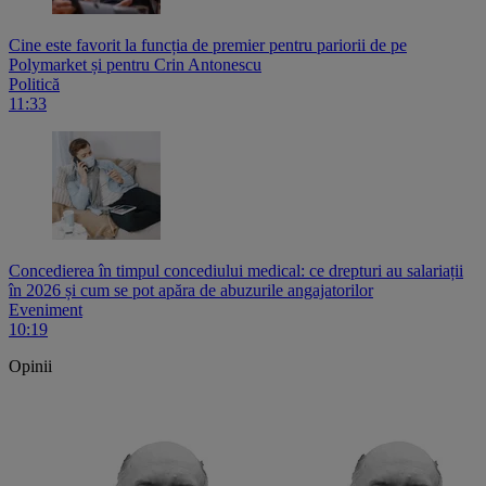
Cine este favorit la funcția de premier pentru pariorii de pe
Polymarket și pentru Crin Antonescu
Politică
11:33
Concedierea în timpul concediului medical: ce drepturi au salariații
în 2026 și cum se pot apăra de abuzurile angajatorilor
Eveniment
10:19
Opinii