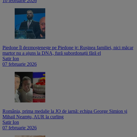
10 februarie 2026
Piedone îl dezmoștenește pe Piedone jr: Rușinea familiei, nici măcar
martor nu a ajuns la DNA, fură subordonații fără el
Satir Ion
07 februarie 2026
România, prima medalie la JO de iarnă: echipa George Simion și
Mihail Neamțu, AUR la curling
Satir Ion
07 februarie 2026