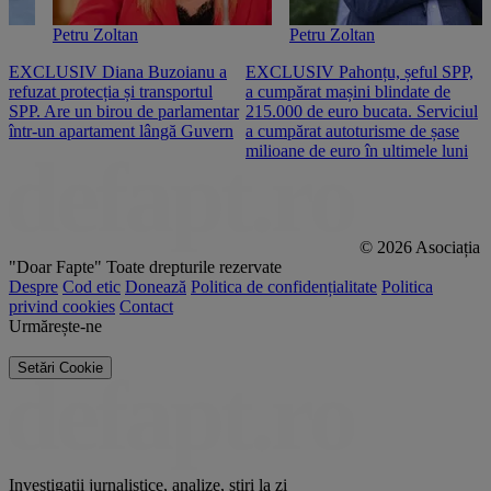
Petru Zoltan
Petru Zoltan
EXCLUSIV Diana Buzoianu a
EXCLUSIV Pahonțu, șeful SPP,
E
refuzat protecția și transportul
a cumpărat mașini blindate de
u
SPP. Are un birou de parlamentar
215.000 de euro bucata. Serviciul
c
într-un apartament lângă Guvern
a cumpărat autoturisme de șase
O
milioane de euro în ultimele luni
p
© 2026 Asociația
"Doar Fapte"
Toate drepturile rezervate
Despre
Cod etic
Donează
Politica de confidențialitate
Politica
privind cookies
Contact
Urmărește-ne
Setări Cookie
Investigații jurnalistice, analize, știri la zi