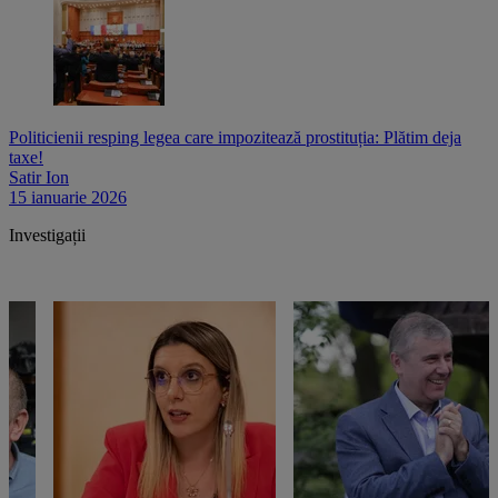
Politicienii resping legea care impozitează prostituția: Plătim deja
taxe!
Satir Ion
15 ianuarie 2026
Investigații