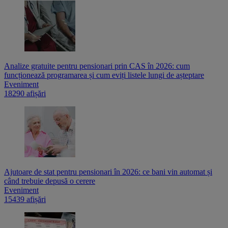
Analize gratuite pentru pensionari prin CAS în 2026: cum
funcționează programarea și cum eviți listele lungi de așteptare
Eveniment
18290 afișări
Ajutoare de stat pentru pensionari în 2026: ce bani vin automat și
când trebuie depusă o cerere
Eveniment
15439 afișări