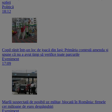
șoferi
Politică
18:12
Copil rănit într-un loc de joacă din Iași: Primăria contestă amenda și
spune că nu a avut timp să verifice toate parcurile
Eveniment
17:09
Marfă suspectată de posibil uz militar, blocată în România: firmele
cer milioane de euro despăgubiri
Eveniment