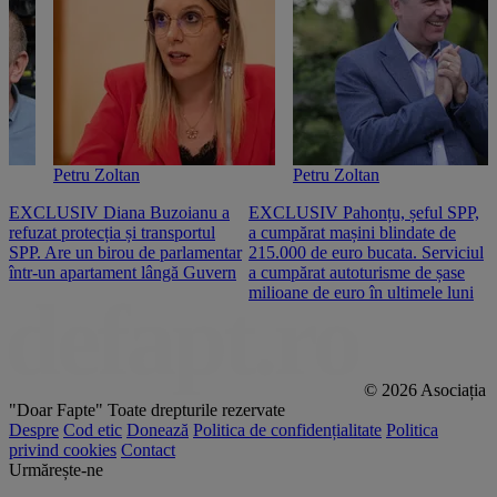
Petru Zoltan
Petru Zoltan
EXCLUSIV Diana Buzoianu a
EXCLUSIV Pahonțu, șeful SPP,
E
refuzat protecția și transportul
a cumpărat mașini blindate de
u
SPP. Are un birou de parlamentar
215.000 de euro bucata. Serviciul
c
într-un apartament lângă Guvern
a cumpărat autoturisme de șase
O
milioane de euro în ultimele luni
p
© 2026 Asociația
"Doar Fapte"
Toate drepturile rezervate
Despre
Cod etic
Donează
Politica de confidențialitate
Politica
privind cookies
Contact
Urmărește-ne