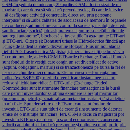
CSM, în ședința de miercuri, 29 aprilie. CSM a fost sesizat de un
magistrat, care dorea să știe dacă prevederea legală care le intezice
„să desfășoare activități comerciale, direct sau prin persoane
interpuse” și să „aibă calitatea de asociat sau de membru în organele
de conducere, administrare sau control la societăți, instituții de credit
sau financiare, societăți de asigurare/reasigurare, societăți naționale
sau regii autonome”, blochează și investițiile în așa-numite ETF-uri
și ETC-uri. Citește și: Bonusuri uriașe la Hidroelectrica fiindcă apa
„curge de la deal la vale”, dezvăluie Bolojan. Plus un nou atac la
fieful PSD Trasnelectrica Magistrații, liber la investiții pe bursă sau
în criptomonede, a decis CSM ETF-urile (Exchange Traded Funds)
sunt fonduri de investiții care conțin un set diversificat de active
(acțiuni, obligațiuni, mărfuri) și se tranzacționează pe bursă la fel de
ușor ca acțiunile unei companii. Ele urmăresc performanța unui
indice (ex: S&P 500), oferind diversificare instantanee, costuri
reduse și lichiditate ridicată. ETC-urile (Exchange Traded
Commodities) sunt instrumente financiare tranzacționate la bursă
care permit investitorilor să obțină expunere la prețul mărfurilor
(precum aur, petrol, gaz natural sau metale industriale) fără a deține
marfa fizic. Spre deosebire de ETF-uri, care sunt fonduri de
investiții, ETC-urile sunt titluri de creanță (instrumente de datorie)
emise de o instituție financiară. Ieri, CSM a decis că magistrații pot
investi în ETF-uri, dar doar „în scopul economisirii şi conservării
valorii capitalului, chiar dacă presupune şi obținerea unui profit prin
creşterea valorii unităților de fond”. Însă, „efectuarea în mod repetat,