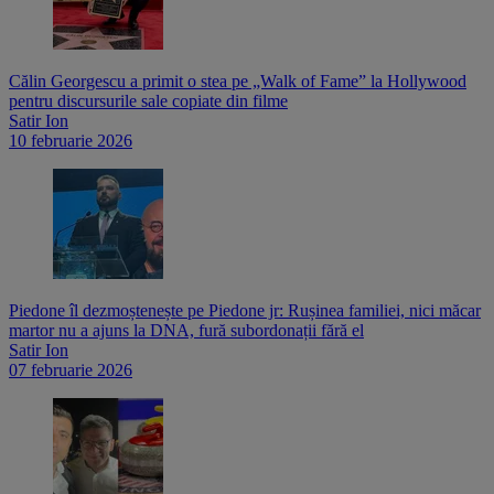
Călin Georgescu a primit o stea pe „Walk of Fame” la Hollywood
pentru discursurile sale copiate din filme
Satir Ion
10 februarie 2026
Piedone îl dezmoștenește pe Piedone jr: Rușinea familiei, nici măcar
martor nu a ajuns la DNA, fură subordonații fără el
Satir Ion
07 februarie 2026