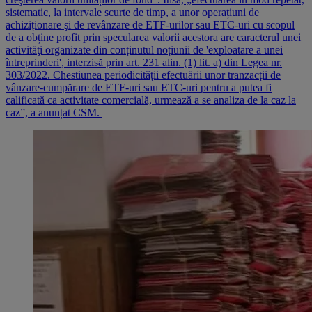
sistematic, la intervale scurte de timp, a unor operațiuni de
achiziționare şi de revânzare de ETF-urilor sau ETC-uri cu scopul
de a obține profit prin specularea valorii acestora are caracterul unei
activităţi organizate din conținutul noțiunii de 'exploatare a unei
întreprinderi', interzisă prin art. 231 alin. (1) lit. a) din Legea nr.
303/2022. Chestiunea periodicității efectuării unor tranzacții de
vânzare-cumpărare de ETF-uri sau ETC-uri pentru a putea fi
calificată ca activitate comercială, urmează a se analiza de la caz la
caz”, a anunțat CSM.