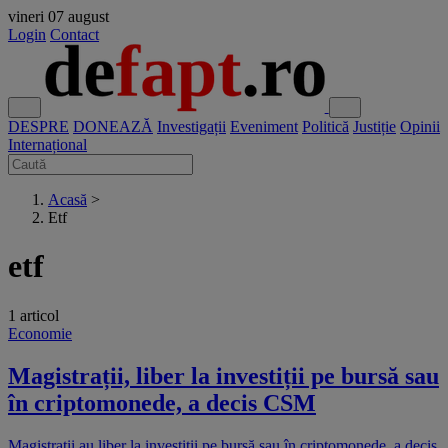
vineri
07 august
Login
Contact
DESPRE
DONEAZĂ
Investigații
Eveniment
Politică
Justiție
Opinii
Internațional
Acasă
>
Etf
etf
1 articol
Economie
Magistrații, liber la investiții pe bursă sau
în criptomonede, a decis CSM
Magistrații au liber la investiții pe bursă sau în criptomonede, a decis