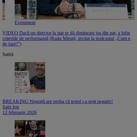
Eveniment
e
VIDEO Dacă un director la stat se dă dimineața jos din pat, a bifat
V
criteriile de performanță (Radu Miruță, invitat la podcastul „Cum e,
i
de fapt?”)
p
Satiră
BREAKING Negoiță are proba că testul i-a ieșit negativ!
Satir Ion
12 februarie 2026