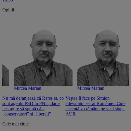
Opinii
Mircea Marian
Mircea Marian
Nu mă deranjează că Rareș et. co
Veștea îl face pe Simion
S
sunt agenții PSD în PNL, dar e
adevăratul șef al României. Cine
n
nesimțire să spună că-s
acceptă va rămâne pe veci sluga
o
„conservatori” și „liberali”
AUR
Cele mai citite