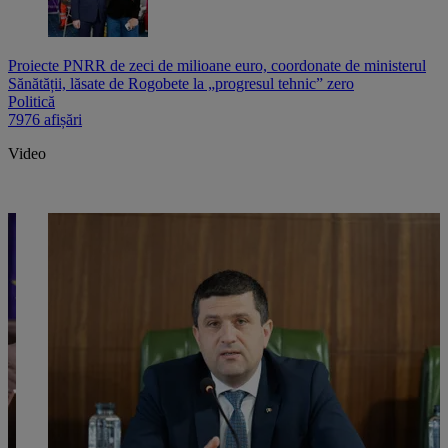
Proiecte PNRR de zeci de milioane euro, coordonate de ministerul
Sănătății, lăsate de Rogobete la „progresul tehnic” zero
Politică
7976 afișări
Video