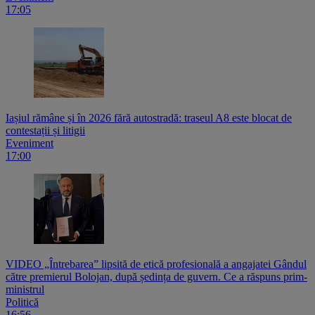
17:05
Iașiul rămâne și în 2026 fără autostradă: traseul A8 este blocat de
contestații și litigii
Eveniment
17:00
VIDEO „Întrebarea” lipsită de etică profesională a angajatei Gândul
către premierul Bolojan, după ședința de guvern. Ce a răspuns prim-
ministrul
Politică
16:56