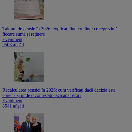
Talonul de pensie în 2026, explicat rând cu rând: ce reprezintă
fiecare sumă și reținere
Eveniment
9503 afișări
Recalcularea pensiei în 2026: cum verificați dacă decizia este
corectă și unde o contestați dacă apar erori
Eveniment
8541 afișări