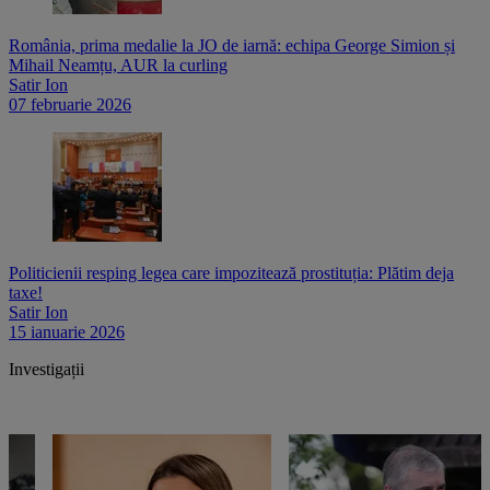
România, prima medalie la JO de iarnă: echipa George Simion și
Mihail Neamțu, AUR la curling
Satir Ion
07 februarie 2026
Politicienii resping legea care impozitează prostituția: Plătim deja
taxe!
Satir Ion
15 ianuarie 2026
Investigații