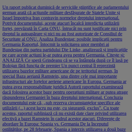
Un raport publicat duminică de serviciile științifice ale parlamentului
german arată că acțiunile militare desfășurate de Statele Unite și
Israel împotriva Iran contravin normelor dreptului internațional.
Potrivit documentului, aceste atacuri încalcă interdicția utilizării
forței, prevăzută în Carta ONU, întrucât nu sunt justificate nici prin
dreptul la autoapărare și nici nu au fost autorizate de Consiliul de
Securitate al ONU. Analiza Bundestag: posibile implicații pentru
Germania Raportul, întocmit la solicitarea unor membri ai
Bundestag din partea partidului Die Linke, analizează și implicațiile
pe care aceste acțiuni le-ar putea avea pentru Germania. Citește și:
ANALIZĂ Ce speră Grindeanu că se va întâmpla după ce îl lasă pe
Bolojan fără funcția de premier Un punct central îl reprezintă
utilizarea bazelor militare americane de pe teritoriul german, în
special Baza aeriană Ramstein, una dintre cele mai importante
infrastructuri ale forțelor aeriene americane în Europa. Germania ar
putea avea responsabilitate juridică Autorii raportului examinează
dacă folosirea acestor baze pentru operațiuni militare ar putea atrage
răspunderea Germaniei în baza dreptului internațional. Concluzia
documentului este că, „sub rezerva circumstanțelor specifice ale
utilizării (...) acest lucru nu este, cu siguranță, exclus”. Cu toate
acestea, raportul subliniază că nu există date clare privind utilizarea
efectivă a bazei Ramstein în cadrul acestor atacuri. Diferențe de
abordare în Europa: Spania vs. Germania De la începutul
ostilităților, pe 28 februarie, Spania a interzis utilizarea a două baze