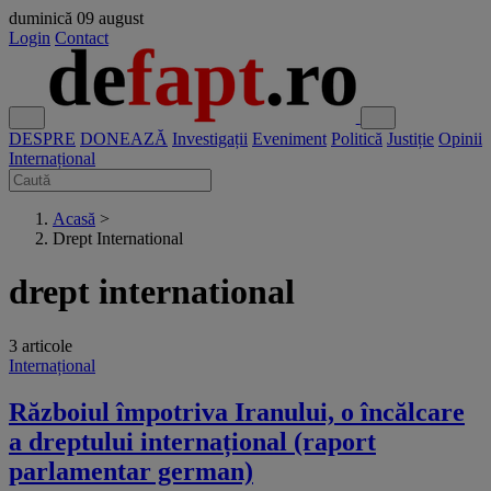
duminică
09 august
Login
Contact
DESPRE
DONEAZĂ
Investigații
Eveniment
Politică
Justiție
Opinii
Internațional
Acasă
>
Drept International
drept international
3 articole
Internațional
Războiul împotriva Iranului, o încălcare
a dreptului internațional (raport
parlamentar german)