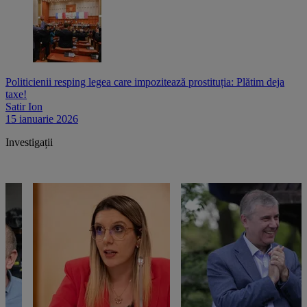
Politicienii resping legea care impozitează prostituția: Plătim deja
taxe!
Satir Ion
15 ianuarie 2026
Investigații