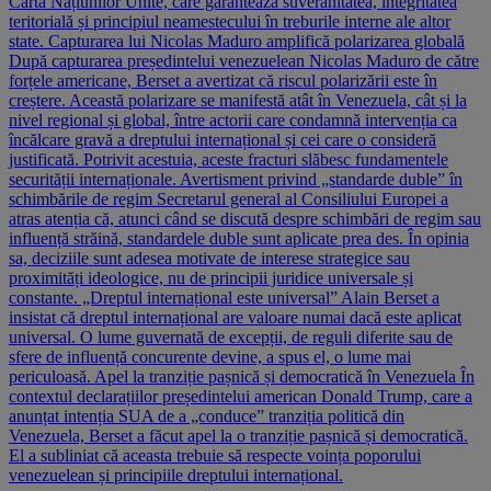
Carta Națiunilor Unite, care garantează suveranitatea, integritatea
teritorială și principiul neamestecului în treburile interne ale altor
state. Capturarea lui Nicolas Maduro amplifică polarizarea globală
După capturarea președintelui venezuelean Nicolas Maduro de către
forțele americane, Berset a avertizat că riscul polarizării este în
creștere. Această polarizare se manifestă atât în Venezuela, cât și la
nivel regional și global, între actorii care condamnă intervenția ca
încălcare gravă a dreptului internațional și cei care o consideră
justificată. Potrivit acestuia, aceste fracturi slăbesc fundamentele
securității internaționale. Avertisment privind „standarde duble” în
schimbările de regim Secretarul general al Consiliului Europei a
atras atenția că, atunci când se discută despre schimbări de regim sau
influență străină, standardele duble sunt aplicate prea des. În opinia
sa, deciziile sunt adesea motivate de interese strategice sau
proximități ideologice, nu de principii juridice universale și
constante. „Dreptul internațional este universal” Alain Berset a
insistat că dreptul internațional are valoare numai dacă este aplicat
universal. O lume guvernată de excepții, de reguli diferite sau de
sfere de influență concurente devine, a spus el, o lume mai
periculoasă. Apel la tranziție pașnică și democratică în Venezuela În
contextul declarațiilor președintelui american Donald Trump, care a
anunțat intenția SUA de a „conduce” tranziția politică din
Venezuela, Berset a făcut apel la o tranziție pașnică și democratică.
El a subliniat că aceasta trebuie să respecte voința poporului
venezuelean și principiile dreptului internațional.