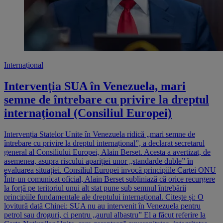
Internațional
Intervenția SUA în Venezuela, mari
semne de întrebare cu privire la dreptul
internaţional (Consiliul Europei)
Intervenția Statelor Unite în Venezuela ridică „mari semne de
întrebare cu privire la dreptul internațional”, a declarat secretarul
general al Consiliului Europei, Alain Berset. Acesta a avertizat, de
asemenea, asupra riscului apariției unor „standarde duble” în
evaluarea situației. Consiliul Europei invocă principiile Cartei ONU
Într-un comunicat oficial, Alain Berset subliniază că orice recurgere
la forță pe teritoriul unui alt stat pune sub semnul întrebării
principiile fundamentale ale dreptului internațional. Citește și: O
lovitură dată Chinei: SUA nu au intervenit în Venezuela pentru
petrol sau droguri, ci pentru „aurul albastru” El a făcut referire la