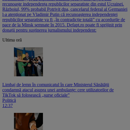
recunoaște independența republicilor separatiste din estul Ucrainei.
Războiul, 99% probabil Potrivit dpa, cancelarul federal al Germaniei
l-a atenţionat pe Vladimir Putin că recunoaşterea independenţei
republicilor separatiste va fi „în contradicţie totală” cu acordurile de
pace de la Minsk semnate în 2015. Defapt.ro poate fi sprijinit prin
donații pentru susținerea jurnalismului independent:
Ultima oră
Limbaj de lemn în comunicatul în care Ministerul Sănătății
condamnă atacul asupra unei ambulanțe: cere utilizatorilor de
TikTok să folosească „surse oficiale”
Politică
12:37