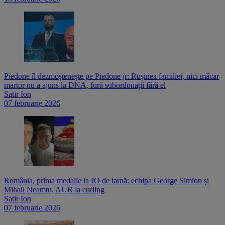
Piedone îl dezmoștenește pe Piedone jr: Rușinea familiei, nici măcar
martor nu a ajuns la DNA, fură subordonații fără el
Satir Ion
07 februarie 2026
România, prima medalie la JO de iarnă: echipa George Simion și
Mihail Neamțu, AUR la curling
Satir Ion
07 februarie 2026