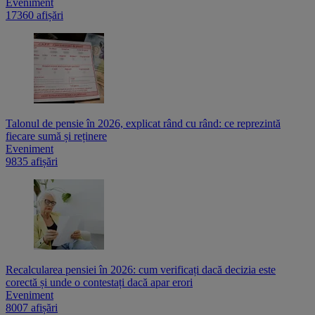
Eveniment
17360 afișări
Talonul de pensie în 2026, explicat rând cu rând: ce reprezintă
fiecare sumă și reținere
Eveniment
9835 afișări
Recalcularea pensiei în 2026: cum verificați dacă decizia este
corectă și unde o contestați dacă apar erori
Eveniment
8007 afișări