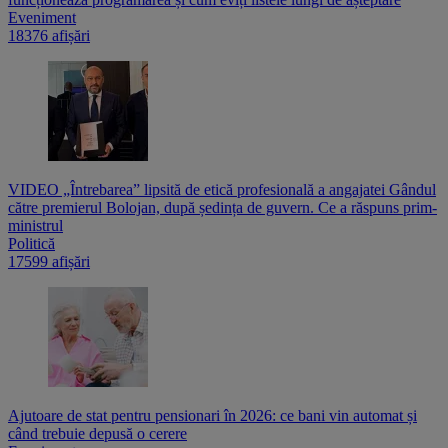
Eveniment
18376 afișări
VIDEO „Întrebarea” lipsită de etică profesională a angajatei Gândul
către premierul Bolojan, după ședința de guvern. Ce a răspuns prim-
ministrul
Politică
17599 afișări
Ajutoare de stat pentru pensionari în 2026: ce bani vin automat și
când trebuie depusă o cerere