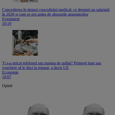
Concedierea în timpul concediului medical: ce drepturi au salariații
în 2026 și cum se pot apăra de abuzurile angajatorilor
Eveniment
10:19
Ți s-a stricat telefonul sau mașina de spălat? Primești bani sau
vouchere să le duci la reparat, a decis UE
Economie
18:07
Opinii