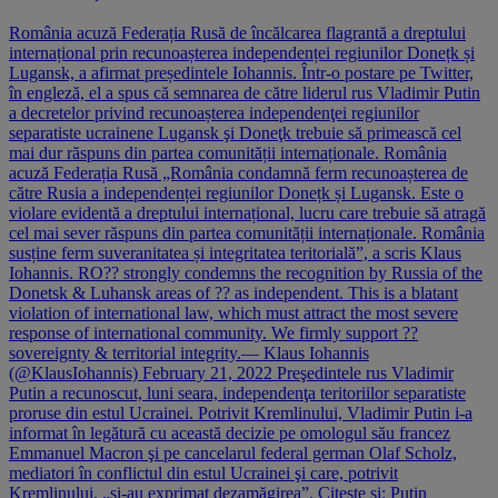
România acuză Federația Rusă de încălcarea flagrantă a dreptului
internațional prin recunoașterea independenței regiunilor Donețk și
Lugansk, a afirmat președintele Iohannis. Într-o postare pe Twitter,
în engleză, el a spus că semnarea de către liderul rus Vladimir Putin
a decretelor privind recunoașterea independenţei regiunilor
separatiste ucrainene Lugansk şi Doneţk trebuie să primească cel
mai dur răspuns din partea comunității internaționale. România
acuză Federația Rusă „România condamnă ferm recunoașterea de
către Rusia a independenței regiunilor Donețk și Lugansk. Este o
violare evidentă a dreptului internațional, lucru care trebuie să atragă
cel mai sever răspuns din partea comunității internaționale. România
susține ferm suveranitatea și integritatea teritorială”, a scris Klaus
Iohannis. RO?? strongly condemns the recognition by Russia of the
Donetsk & Luhansk areas of ?? as independent. This is a blatant
violation of international law, which must attract the most severe
response of international community. We firmly support ??
sovereignty & territorial integrity.— Klaus Iohannis
(@KlausIohannis) February 21, 2022 Preşedintele rus Vladimir
Putin a recunoscut, luni seara, independenţa teritoriilor separatiste
proruse din estul Ucrainei. Potrivit Kremlinului, Vladimir Putin i-a
informat în legătură cu această decizie pe omologul său francez
Emmanuel Macron şi pe cancelarul federal german Olaf Scholz,
mediatori în conflictul din estul Ucrainei şi care, potrivit
Kremlinului, „şi-au exprimat dezamăgirea”. Citește și: Putin