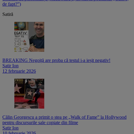
de fapt?”)
p
Satiră
BREAKING Negoiță are proba că testul i-a ieșit negativ!
Satir Ion
12 februarie 2026
Călin Georgescu a primit o stea pe „Walk of Fame” la Hollywood
pentru discursurile sale copiate din filme
Satir Ion
10 februarie 2026