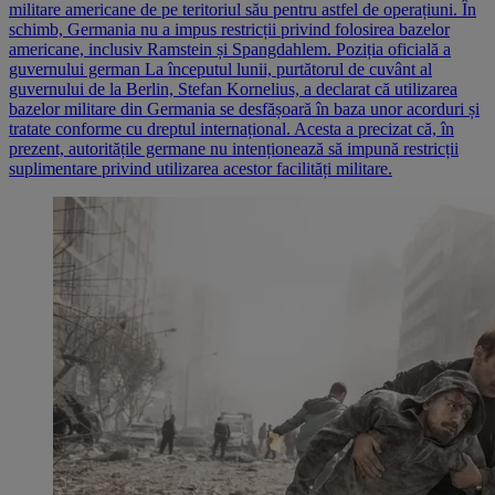
militare americane de pe teritoriul său pentru astfel de operațiuni. În
schimb, Germania nu a impus restricții privind folosirea bazelor
americane, inclusiv Ramstein și Spangdahlem. Poziția oficială a
guvernului german La începutul lunii, purtătorul de cuvânt al
guvernului de la Berlin, Stefan Kornelius, a declarat că utilizarea
bazelor militare din Germania se desfășoară în baza unor acorduri și
tratate conforme cu dreptul internațional. Acesta a precizat că, în
prezent, autoritățile germane nu intenționează să impună restricții
suplimentare privind utilizarea acestor facilități militare.