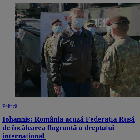
Politică
Iohannis: România acuză Federația Rusă
de încălcarea flagrantă a dreptului
internațional