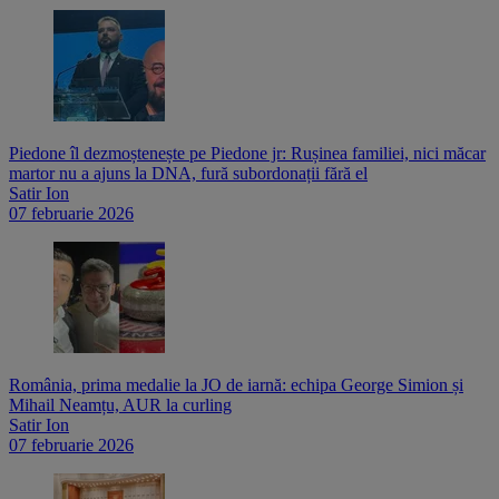
Piedone îl dezmoștenește pe Piedone jr: Rușinea familiei, nici măcar
martor nu a ajuns la DNA, fură subordonații fără el
Satir Ion
07 februarie 2026
România, prima medalie la JO de iarnă: echipa George Simion și
Mihail Neamțu, AUR la curling
Satir Ion
07 februarie 2026