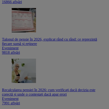
16866 afișări
Talonul de pensie în 2026, explicat rând cu rând: ce reprezintă
fiecare sumă și reținere
Eveniment
9818 afișări
Recalcularea pensiei în 2026: cum verificați dacă decizia este
corectă și unde o contestați dacă apar erori
Eveniment
7991 afișări