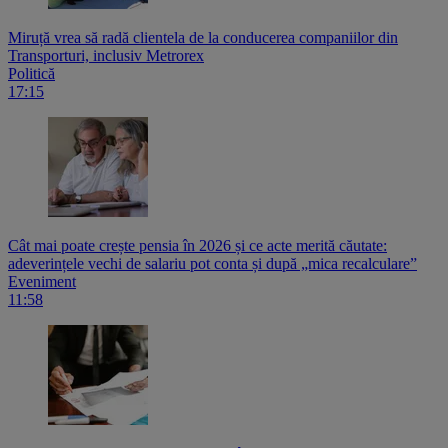
Miruță vrea să radă clientela de la conducerea companiilor din
Transporturi, inclusiv Metrorex
Politică
17:15
Cât mai poate crește pensia în 2026 și ce acte merită căutate:
adeverințele vechi de salariu pot conta și după „mica recalculare”
Eveniment
11:58