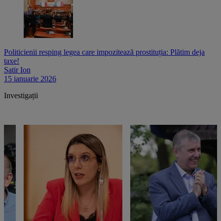
Politicienii resping legea care impozitează prostituția: Plătim deja
taxe!
Satir Ion
15 ianuarie 2026
Investigații