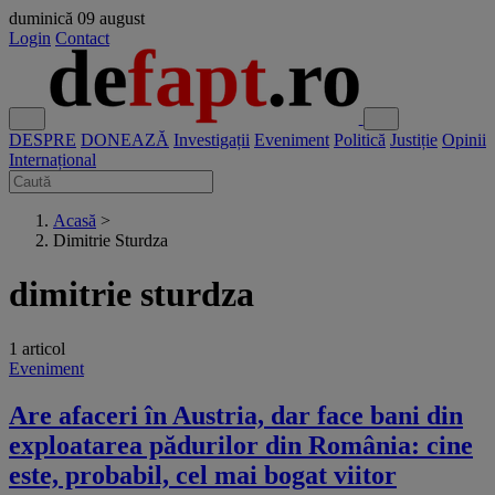
duminică
09 august
Login
Contact
DESPRE
DONEAZĂ
Investigații
Eveniment
Politică
Justiție
Opinii
Internațional
Acasă
>
Dimitrie Sturdza
dimitrie sturdza
1 articol
Eveniment
Are afaceri în Austria, dar face bani din
exploatarea pădurilor din România: cine
este, probabil, cel mai bogat viitor