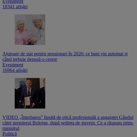
Eveniment
18341 afișări
Ajutoare de stat pentru pensionari în 2026: ce bani vin automat și
când trebuie depusă o cerere
Eveniment
16964 afișări
VIDEO „Întrebarea” lipsită de etică profesională a angajatei Gândul
către premierul Bolojan, după ședința de guvern. Ce a răspuns prim-
ministrul
Politică