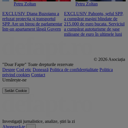
Petru Zoltan
Petru Zoltan
EXCLUSIV Diana Buzoianu a
EXCLUSIV Pahonțu, șeful SPP,
E
refuzat protecția și transportul
a cumpărat mașini blindate de
u
SPP. Are un birou de parlamentar
215.000 de euro bucata. Serviciul
c
într-un apartament lângă Guvern
a cumpărat autoturisme de șase
O
milioane de euro în ultimele luni
p
© 2026 Asociația
"Doar Fapte"
Toate drepturile rezervate
Despre
Cod etic
Donează
Politica de confidențialitate
Politica
privind cookies
Contact
Urmărește-ne
Setări Cookie
Investigații jurnalistice, analize, știri la zi
Abonează-te