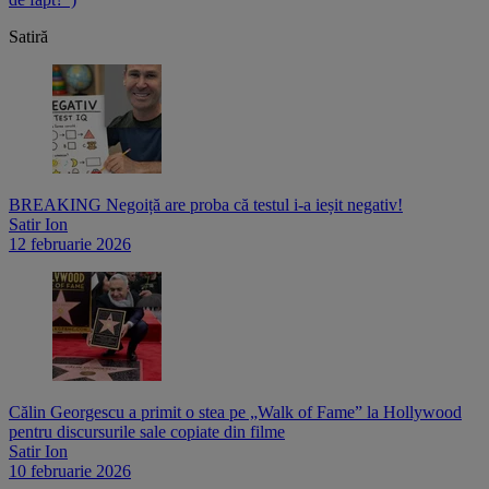
Satiră
BREAKING Negoiță are proba că testul i-a ieșit negativ!
Satir Ion
12 februarie 2026
Călin Georgescu a primit o stea pe „Walk of Fame” la Hollywood
pentru discursurile sale copiate din filme
Satir Ion
10 februarie 2026