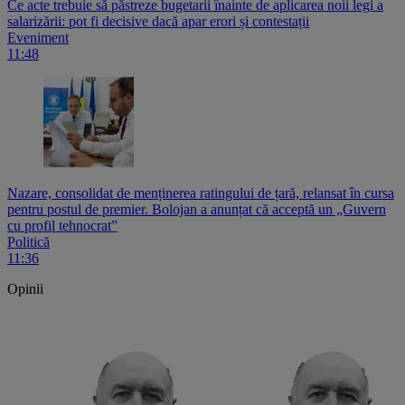
Ce acte trebuie să păstreze bugetarii înainte de aplicarea noii legi a
salarizării: pot fi decisive dacă apar erori și contestații
Eveniment
11:48
Nazare, consolidat de menținerea ratingului de țară, relansat în cursa
pentru postul de premier. Bolojan a anunțat că acceptă un „Guvern
cu profil tehnocrat”
Politică
11:36
Opinii