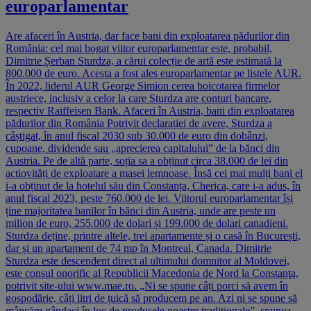
europarlamentar
Are afaceri în Austria, dar face bani din exploatarea pădurilor din
România: cel mai bogat viitor europarlamentar este, probabil,
Dimitrie Șerban Sturdza, a cărui colecție de artă este estimată la
800.000 de euro. Acesta a fost ales europarlamentar pe listele AUR.
În 2022, liderul AUR George Simion cerea boicotarea firmelor
austriece, inclusiv a celor la care Sturdza are conturi bancare,
respectiv Raiffeisen Bank. Afaceri în Austria, bani din exploatarea
pădurilor din România Potrivit declarației de avere, Sturdza a
câștigat, în anul fiscal 2030 sub 30.000 de euro din dobânzi,
cupoane, dividende sau „aprecierea capitalului” de la bănci din
Austria. Pe de altă parte, soția sa a obținut circa 38.000 de lei din
actiovități de exploatare a masei lemnoase. Însă cei mai mulți bani el
i-a obținut de la hotelul său din Constanța, Cherica, care i-a adus, în
anul fiscal 2023, peste 760.000 de lei. Viitorul europarlamentar își
ține majoritatea banilor în bănci din Austria, unde are peste un
milion de euro, 255.000 de dolari și 199.000 de dolari canadieni.
Sturdza deține, printre altele, trei apartamente și o casă în București,
dar și un apartament de 74 mp în Montreal, Canada. Dimitrie
Sturdza este descendent direct al ultimului domnitor al Moldovei,
este consul onorific al Republicii Macedonia de Nord la Constanţa,
potrivit site-ului www.mae.ro. „Ni se spune câți porci să avem în
gospodărie, câți litri de țuică să producem pe an. Azi ni se spune să
mâncăm gândaci în loc de produsele noastre tradiționale”, spunea