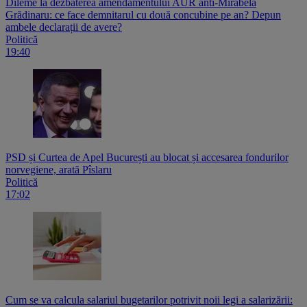
Dileme la dezbaterea amendamentului AUR anti-Mirabela
Grădinaru: ce face demnitarul cu două concubine pe an? Depun
ambele declarații de avere?
Politică
19:40
PSD și Curtea de Apel București au blocat și accesarea fondurilor
norvegiene, arată Pîslaru
Politică
17:02
Cum se va calcula salariul bugetarilor potrivit noii legi a salarizării: