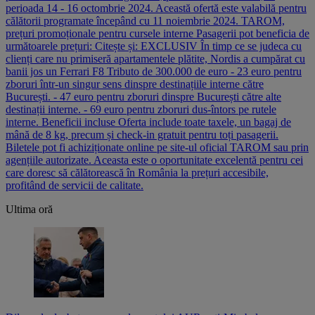
perioada 14 - 16 octombrie 2024. Această ofertă este valabilă pentru
călătorii programate începând cu 11 noiembrie 2024. TAROM,
prețuri promoționale pentru cursele interne Pasagerii pot beneficia de
următoarele prețuri: Citește și: EXCLUSIV În timp ce se judeca cu
clienți care nu primiseră apartamentele plătite, Nordis a cumpărat cu
banii jos un Ferrari F8 Tributo de 300.000 de euro - 23 euro pentru
zboruri într-un singur sens dinspre destinațiile interne către
București. - 47 euro pentru zboruri dinspre București către alte
destinații interne. - 69 euro pentru zboruri dus-întors pe rutele
interne. Beneficii incluse Oferta include toate taxele, un bagaj de
mână de 8 kg, precum și check-in gratuit pentru toți pasagerii.
Biletele pot fi achiziționate online pe site-ul oficial TAROM sau prin
agențiile autorizate. Aceasta este o oportunitate excelentă pentru cei
care doresc să călătorească în România la prețuri accesibile,
profitând de servicii de calitate.
Ultima oră