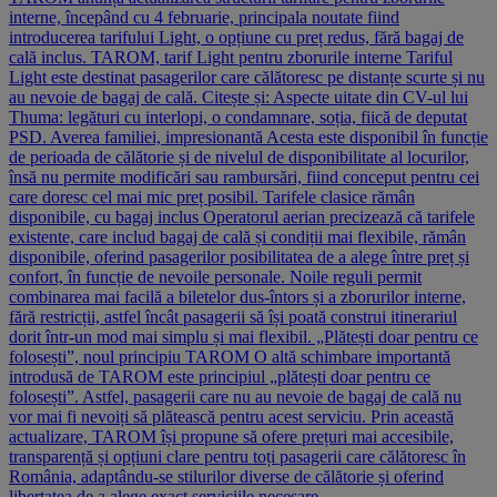
interne, începând cu 4 februarie, principala noutate fiind
introducerea tarifului Light, o opțiune cu preț redus, fără bagaj de
cală inclus. TAROM, tarif Light pentru zborurile interne Tariful
Light este destinat pasagerilor care călătoresc pe distanțe scurte și nu
au nevoie de bagaj de cală. Citește și: Aspecte uitate din CV-ul lui
Thuma: legături cu interlopi, o condamnare, soția, fiică de deputat
PSD. Averea familiei, impresionantă Acesta este disponibil în funcție
de perioada de călătorie și de nivelul de disponibilitate al locurilor,
însă nu permite modificări sau rambursări, fiind conceput pentru cei
care doresc cel mai mic preț posibil. Tarifele clasice rămân
disponibile, cu bagaj inclus Operatorul aerian precizează că tarifele
existente, care includ bagaj de cală și condiții mai flexibile, rămân
disponibile, oferind pasagerilor posibilitatea de a alege între preț și
confort, în funcție de nevoile personale. Noile reguli permit
combinarea mai facilă a biletelor dus-întors și a zborurilor interne,
fără restricții, astfel încât pasagerii să își poată construi itinerariul
dorit într-un mod mai simplu și mai flexibil. „Plătești doar pentru ce
folosești”, noul principiu TAROM O altă schimbare importantă
introdusă de TAROM este principiul „plătești doar pentru ce
folosești”. Astfel, pasagerii care nu au nevoie de bagaj de cală nu
vor mai fi nevoiți să plătească pentru acest serviciu. Prin această
actualizare, TAROM își propune să ofere prețuri mai accesibile,
transparență și opțiuni clare pentru toți pasagerii care călătoresc în
România, adaptându-se stilurilor diverse de călătorie și oferind
libertatea de a alege exact serviciile necesare.