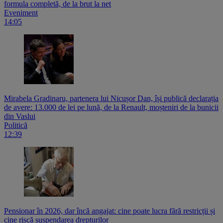
formula completă, de la brut la net
Eveniment
14:05
Mirabela Gradinaru, partenera lui Nicușor Dan, își publică declarația
de avere: 13.000 de lei pe lună, de la Renault, moșteniri de la bunicii
din Vaslui
Politică
12:39
Pensionar în 2026, dar încă angajat: cine poate lucra fără restricții și
cine riscă suspendarea drepturilor