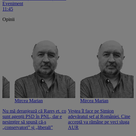
Eveniment
11:45
Opinii
Mircea Marian
Mircea Marian
Nu mă deranjează că Rareș et. co
Veștea îl face pe Simion
S
sunt agenții PSD în PNL, dar e
adevăratul șef al României. Cine
n
nesimțire să spună că-s
acceptă va rămâne pe veci sluga
o
„conservatori” și „liberali”
AUR