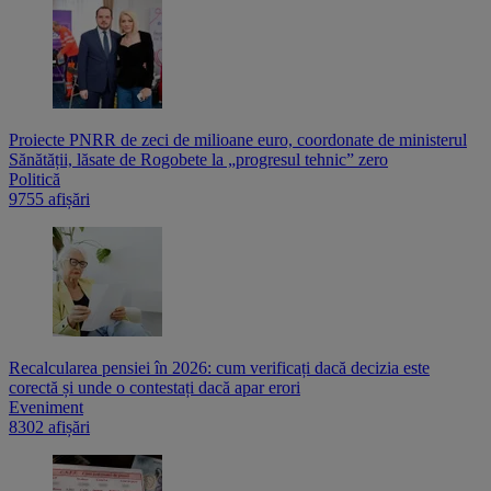
Proiecte PNRR de zeci de milioane euro, coordonate de ministerul
Sănătății, lăsate de Rogobete la „progresul tehnic” zero
Politică
9755 afișări
Recalcularea pensiei în 2026: cum verificați dacă decizia este
corectă și unde o contestați dacă apar erori
Eveniment
8302 afișări