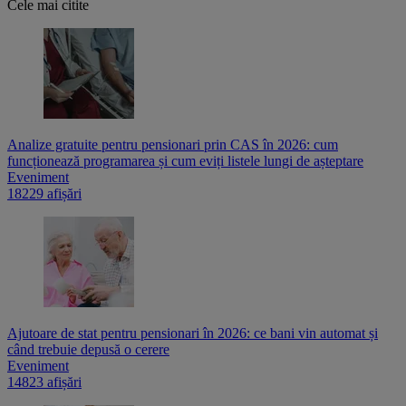
Cele mai citite
Analize gratuite pentru pensionari prin CAS în 2026: cum
funcționează programarea și cum eviți listele lungi de așteptare
Eveniment
18229 afișări
Ajutoare de stat pentru pensionari în 2026: ce bani vin automat și
când trebuie depusă o cerere
Eveniment
14823 afișări