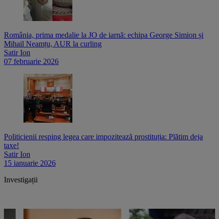
România, prima medalie la JO de iarnă: echipa George Simion și
Mihail Neamțu, AUR la curling
Satir Ion
07 februarie 2026
Politicienii resping legea care impozitează prostituția: Plătim deja
taxe!
Satir Ion
15 ianuarie 2026
Investigații