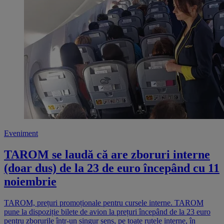
Eveniment
TAROM se laudă că are zboruri interne
(doar dus) de la 23 de euro începând cu 11
noiembrie
TAROM, prețuri promoționale pentru cursele interne. TAROM
pune la dispoziție bilete de avion la prețuri începând de la 23 euro
pentru zborurile într-un singur sens, pe toate rutele interne, în