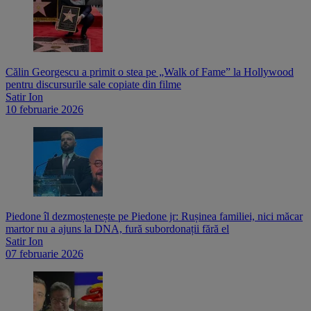
Călin Georgescu a primit o stea pe „Walk of Fame” la Hollywood
pentru discursurile sale copiate din filme
Satir Ion
10 februarie 2026
Piedone îl dezmoștenește pe Piedone jr: Rușinea familiei, nici măcar
martor nu a ajuns la DNA, fură subordonații fără el
Satir Ion
07 februarie 2026