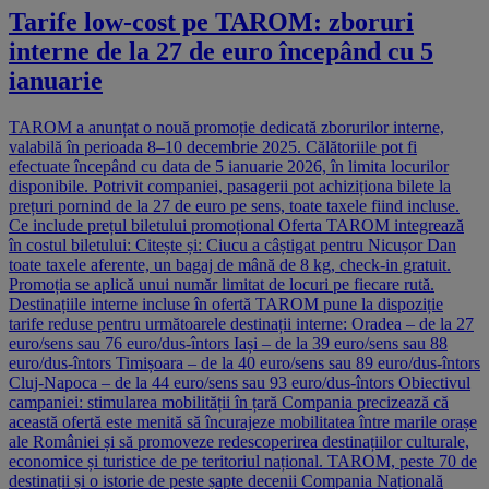
Tarife low-cost pe TAROM: zboruri
interne de la 27 de euro începând cu 5
ianuarie
TAROM a anunțat o nouă promoție dedicată zborurilor interne,
valabilă în perioada 8–10 decembrie 2025. Călătoriile pot fi
efectuate începând cu data de 5 ianuarie 2026, în limita locurilor
disponibile. Potrivit companiei, pasagerii pot achiziționa bilete la
prețuri pornind de la 27 de euro pe sens, toate taxele fiind incluse.
Ce include prețul biletului promoțional Oferta TAROM integrează
în costul biletului: Citește și: Ciucu a câștigat pentru Nicușor Dan
toate taxele aferente, un bagaj de mână de 8 kg, check-in gratuit.
Promoția se aplică unui număr limitat de locuri pe fiecare rută.
Destinațiile interne incluse în ofertă TAROM pune la dispoziție
tarife reduse pentru următoarele destinații interne: Oradea – de la 27
euro/sens sau 76 euro/dus-întors Iași – de la 39 euro/sens sau 88
euro/dus-întors Timișoara – de la 40 euro/sens sau 89 euro/dus-întors
Cluj-Napoca – de la 44 euro/sens sau 93 euro/dus-întors Obiectivul
campaniei: stimularea mobilității în țară Compania precizează că
această ofertă este menită să încurajeze mobilitatea între marile orașe
ale României și să promoveze redescoperirea destinațiilor culturale,
economice și turistice de pe teritoriul național. TAROM, peste 70 de
destinații și o istorie de peste șapte decenii Compania Națională