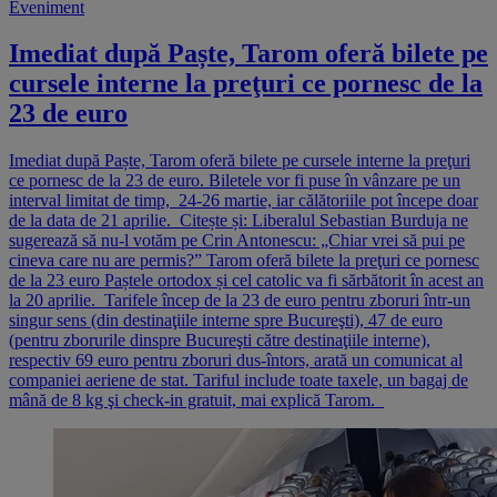
Eveniment
Imediat după Paște, Tarom oferă bilete pe
cursele interne la preţuri ce pornesc de la
23 de euro
Imediat după Paște, Tarom oferă bilete pe cursele interne la preţuri
ce pornesc de la 23 de euro. Biletele vor fi puse în vânzare pe un
interval limitat de timp, 24-26 martie, iar călătoriile pot începe doar
de la data de 21 aprilie. Citește și: Liberalul Sebastian Burduja ne
sugerează să nu-l votăm pe Crin Antonescu: „Chiar vrei să pui pe
cineva care nu are permis?” Tarom oferă bilete la preţuri ce pornesc
de la 23 euro Paștele ortodox și cel catolic va fi sărbătorit în acest an
la 20 aprilie. Tarifele încep de la 23 de euro pentru zboruri într-un
singur sens (din destinaţiile interne spre Bucureşti), 47 de euro
(pentru zborurile dinspre Bucureşti către destinaţiile interne),
respectiv 69 euro pentru zboruri dus-întors, arată un comunicat al
companiei aeriene de stat. Tariful include toate taxele, un bagaj de
mână de 8 kg şi check-in gratuit, mai explică Tarom.