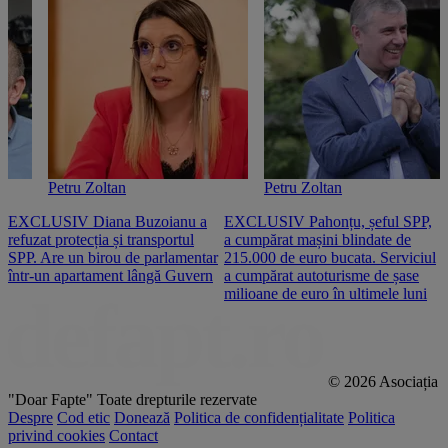
Petru Zoltan
Petru Zoltan
EXCLUSIV Diana Buzoianu a
EXCLUSIV Pahonțu, șeful SPP,
E
refuzat protecția și transportul
a cumpărat mașini blindate de
u
SPP. Are un birou de parlamentar
215.000 de euro bucata. Serviciul
c
într-un apartament lângă Guvern
a cumpărat autoturisme de șase
O
milioane de euro în ultimele luni
p
© 2026 Asociația
"Doar Fapte"
Toate drepturile rezervate
Despre
Cod etic
Donează
Politica de confidențialitate
Politica
privind cookies
Contact