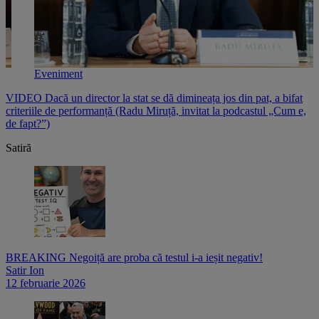
Eveniment
e
VIDEO Dacă un director la stat se dă dimineața jos din pat, a bifat
V
criteriile de performanță (Radu Miruță, invitat la podcastul „Cum e,
i
de fapt?”)
p
Satiră
BREAKING Negoiță are proba că testul i-a ieșit negativ!
Satir Ion
12 februarie 2026