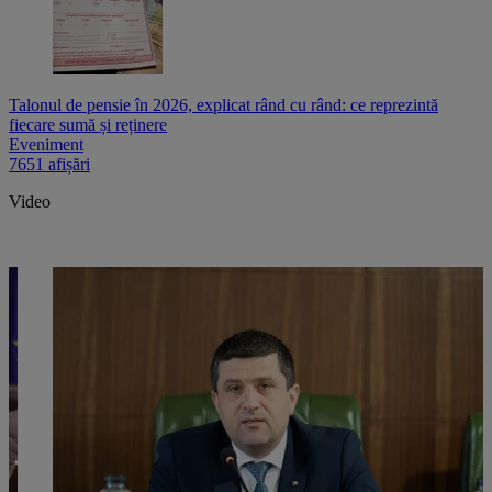
Talonul de pensie în 2026, explicat rând cu rând: ce reprezintă
fiecare sumă și reținere
Eveniment
7651 afișări
Video