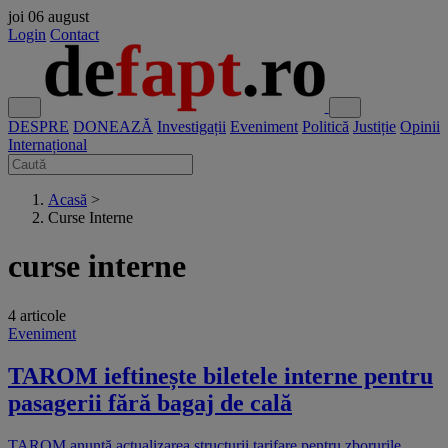
joi
06 august
Login
Contact
DESPRE
DONEAZĂ
Investigații
Eveniment
Politică
Justiție
Opinii
Internațional
Acasă
>
Curse Interne
curse interne
4 articole
Eveniment
TAROM ieftinește biletele interne pentru
pasagerii fără bagaj de cală
TAROM anunță actualizarea structurii tarifare pentru zborurile