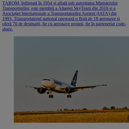
TAROM, înființată în 1954 și aflată sub autoritatea Ministerului
Transporturilor, este membră a Alianței SkyTeam din 2010 și a
Asociației Internaționale a Transportatorilor Aerieni (IATA) din
1993. Transportatorul național operează o flotă de 18 aeronave și
oferă 70 de destinații, fie cu aeronave proprii, fie în parteneriat code-
share.