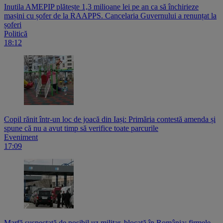
Inutila AMEPIP plătește 1,3 milioane lei pe an ca să închirieze
mașini cu șofer de la RAAPPS. Cancelaria Guvernului a renunțat la
șoferi
Politică
18:12
Copil rănit într-un loc de joacă din Iași: Primăria contestă amenda și
spune că nu a avut timp să verifice toate parcurile
Eveniment
17:09
Marfă suspectată de posibil uz militar, blocată în România: firmele