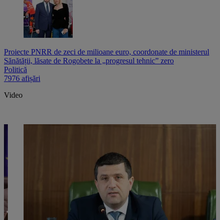
Proiecte PNRR de zeci de milioane euro, coordonate de ministerul
Sănătății, lăsate de Rogobete la „progresul tehnic” zero
Politică
7976 afișări
Video