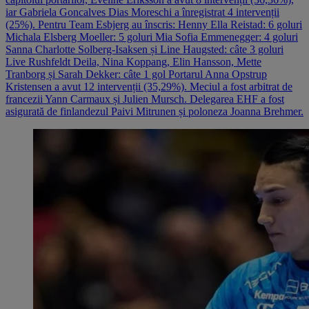
iar Gabriela Goncalves Dias Moreschi a înregistrat 4 intervenții
(25%). Pentru Team Esbjerg au înscris: Henny Ella Reistad: 6 goluri
Michala Elsberg Moeller: 5 goluri Mia Sofia Emmenegger: 4 goluri
Sanna Charlotte Solberg-Isaksen și Line Haugsted: câte 3 goluri
Live Rushfeldt Deila, Nina Koppang, Elin Hansson, Mette
Tranborg și Sarah Dekker: câte 1 gol Portarul Anna Opstrup
Kristensen a avut 12 intervenții (35,29%). Meciul a fost arbitrat de
francezii Yann Carmaux și Julien Mursch. Delegarea EHF a fost
asigurată de finlandezul Paivi Mitrunen și poloneza Joanna Brehmer.