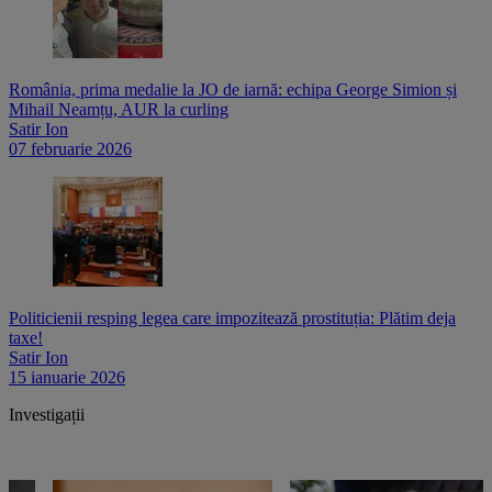
România, prima medalie la JO de iarnă: echipa George Simion și
Mihail Neamțu, AUR la curling
Satir Ion
07 februarie 2026
Politicienii resping legea care impozitează prostituția: Plătim deja
taxe!
Satir Ion
15 ianuarie 2026
Investigații