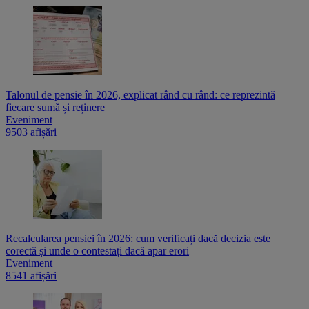
Talonul de pensie în 2026, explicat rând cu rând: ce reprezintă
fiecare sumă și reținere
Eveniment
9503 afișări
Recalcularea pensiei în 2026: cum verificați dacă decizia este
corectă și unde o contestați dacă apar erori
Eveniment
8541 afișări