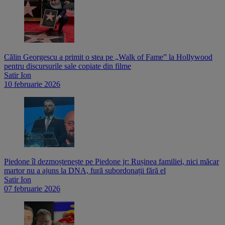
Călin Georgescu a primit o stea pe „Walk of Fame” la Hollywood
pentru discursurile sale copiate din filme
Satir Ion
10 februarie 2026
Piedone îl dezmoștenește pe Piedone jr: Rușinea familiei, nici măcar
martor nu a ajuns la DNA, fură subordonații fără el
Satir Ion
07 februarie 2026