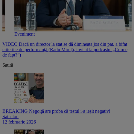
Eveniment
e
VIDEO Dacă un director la stat se dă dimineața jos din pat, a bifat
V
criteriile de performanță (Radu Miruță, invitat la podcastul „Cum e,
i
de fapt?”)
p
Satiră
BREAKING Negoiță are proba că testul i-a ieșit negativ!
Satir Ion
12 februarie 2026