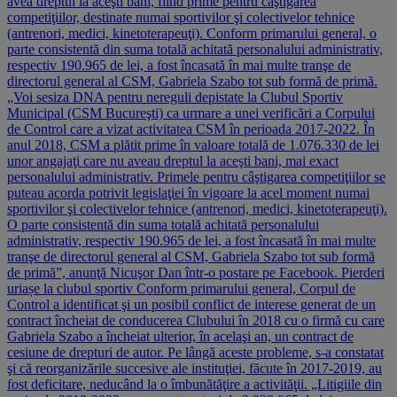
avea dreptul la aceşti bani, fiind prime pentru câştigarea
competiţiilor, destinate numai sportivilor şi colectivelor tehnice
(antrenori, medici, kinetoterapeuţi). Conform primarului general, o
parte consistentă din suma totală achitată personalului administrativ,
respectiv 190.965 de lei, a fost încasată în mai multe tranşe de
directorul general al CSM, Gabriela Szabo tot sub formă de primă.
„Voi sesiza DNA pentru nereguli depistate la Clubul Sportiv
Municipal (CSM Bucureşti) ca urmare a unei verificări a Corpului
de Control care a vizat activitatea CSM în perioada 2017-2022. În
anul 2018, CSM a plătit prime în valoare totală de 1.076.330 de lei
unor angajaţi care nu aveau dreptul la aceşti bani, mai exact
personalului administrativ. Primele pentru câştigarea competiţiilor se
puteau acorda potrivit legislaţiei în vigoare la acel moment numai
sportivilor şi colectivelor tehnice (antrenori, medici, kinetoterapeuţi).
O parte consistentă din suma totală achitată personalului
administrativ, respectiv 190.965 de lei, a fost încasată în mai multe
tranşe de directorul general al CSM, Gabriela Szabo tot sub formă
de primă”, anunţă Nicuşor Dan într-o postare pe Facebook. Pierderi
uriașe la clubul sportiv Conform primarului general, Corpul de
Control a identificat şi un posibil conflict de interese generat de un
contract încheiat de conducerea Clubului în 2018 cu o firmă cu care
Gabriela Szabo a încheiat ulterior, în acelaşi an, un contract de
cesiune de drepturi de autor. Pe lângă aceste probleme, s-a constatat
şi că reorganizările succesive ale instituţiei, făcute în 2017-2019, au
fost deficitare, neducând la o îmbunătăţire a activităţii. „Litigiile din