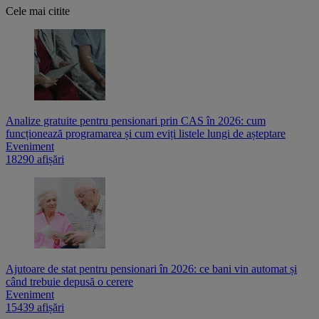
Cele mai citite
Analize gratuite pentru pensionari prin CAS în 2026: cum
funcționează programarea și cum eviți listele lungi de așteptare
Eveniment
18290 afișări
Ajutoare de stat pentru pensionari în 2026: ce bani vin automat și
când trebuie depusă o cerere
Eveniment
15439 afișări