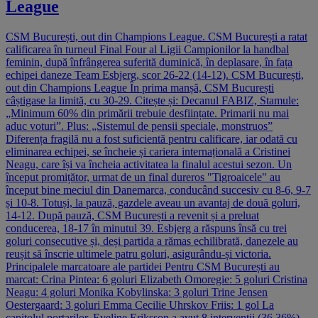
League
CSM București, out din Champions League. CSM București a ratat
calificarea în turneul Final Four al Ligii Campionilor la handbal
feminin, după înfrângerea suferită duminică, în deplasare, în fața
echipei daneze Team Esbjerg, scor 26-22 (14-12). CSM București,
out din Champions League În prima manșă, CSM București
câștigase la limită, cu 30-29. Citește și: Decanul FABIZ, Stamule:
„Minimum 60% din primării trebuie desființate. Primarii nu mai
aduc voturi”. Plus: „Sistemul de pensii speciale, monstruos”
Diferența fragilă nu a fost suficientă pentru calificare, iar odată cu
eliminarea echipei, se încheie și cariera internațională a Cristinei
Neagu, care își va încheia activitatea la finalul acestui sezon. Un
început promițător, urmat de un final dureros "Tigroaicele" au
început bine meciul din Danemarca, conducând succesiv cu 8-6, 9-7
și 10-8. Totuși, la pauză, gazdele aveau un avantaj de două goluri,
14-12. După pauză, CSM București a revenit și a preluat
conducerea, 18-17 în minutul 39. Esbjerg a răspuns însă cu trei
goluri consecutive și, deși partida a rămas echilibrată, danezele au
reușit să înscrie ultimele patru goluri, asigurându-și victoria.
Principalele marcatoare ale partidei Pentru CSM București au
marcat: Crina Pintea: 6 goluri Elizabeth Omoregie: 5 goluri Cristina
Neagu: 4 goluri Monika Kobylinska: 3 goluri Trine Jensen
Oestergaard: 3 goluri Emma Cecilie Uhrskov Friis: 1 gol La
capitolul portarilor, Eveline Eriksson a avut 8 intervenții (36,36%),