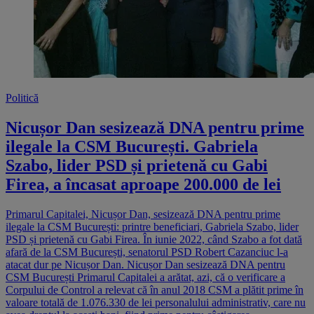
Politică
Nicușor Dan sesizează DNA pentru prime
ilegale la CSM București. Gabriela
Szabo, lider PSD și prietenă cu Gabi
Firea, a încasat aproape 200.000 de lei
Primarul Capitalei, Nicușor Dan, sesizează DNA pentru prime
ilegale la CSM București: printre beneficiari, Gabriela Szabo, lider
PSD și prietenă cu Gabi Firea. În iunie 2022, când Szabo a fot dată
afară de la CSM București, senatorul PSD Robert Cazanciuc l-a
atacat dur pe Nicușor Dan. Nicușor Dan sesizează DNA pentru
CSM București Primarul Capitalei a arătat, azi, că o verificare a
Corpului de Control a relevat că în anul 2018 CSM a plătit prime în
valoare totală de 1.076.330 de lei personalului administrativ, care nu