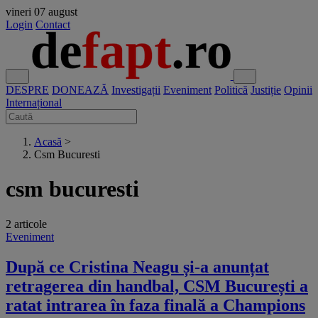
vineri
07 august
Login
Contact
DESPRE
DONEAZĂ
Investigații
Eveniment
Politică
Justiție
Opinii
Internațional
Acasă
>
Csm Bucuresti
csm bucuresti
2 articole
Eveniment
După ce Cristina Neagu și-a anunțat
retragerea din handbal, CSM București a
ratat intrarea în faza finală a Champions