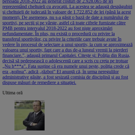
perioada 2018-2022 au generat costuri de 2.928.065 de lei
reprezentând cheltuieli cu avocaţii. La acestea se adaugă despăgubiri
şi cheltuieli de judecată în valoare de 1.722.852 de lei (până la acest
moment). De asemenea, nu s-a găsit o bază de date a numărului de
sportivi, pe secţii şi pe vârste, astfel că toate cifrele furnizate către
PMB pentru intervalul 2018-2022 au fost nişte aproximări
nefundamentate. În plus, nu există o procedură cu privire la
transferul sportivilor, cu privire la criteriile care trebuie avute în
vedere în procesul de selectare a unui sportiv, la cum se aproximează
valoarea unui sportiv, fapt care a dus de-a lungul vremii la pierderi
financiare.”, adaugă primarul Capitalei. Citește și: Poliția din Rusia,
decisă să pedepsească o adolescentă care a scris cu creta pe trotuar
„Nu b***a”. Fata susține că era numele unui pește, poliția crede că
era „война”, adică „război” El anunţă că, în urma neregulilor
administrative găsite, a fost sesizată comisia de disciplină şi au fost
dispuse măsuri de remediere a situaţiei.
Ultima oră