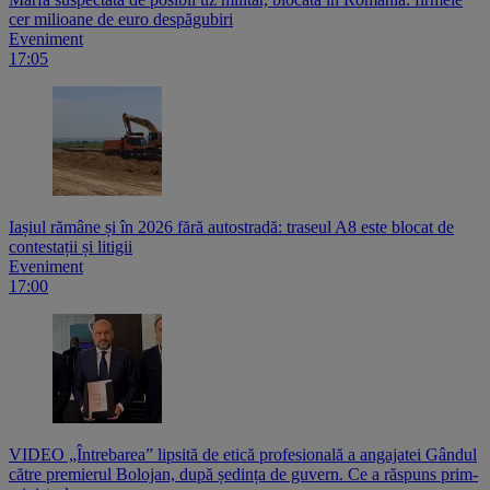
cer milioane de euro despăgubiri
Eveniment
17:05
Iașiul rămâne și în 2026 fără autostradă: traseul A8 este blocat de
contestații și litigii
Eveniment
17:00
VIDEO „Întrebarea” lipsită de etică profesională a angajatei Gândul
către premierul Bolojan, după ședința de guvern. Ce a răspuns prim-