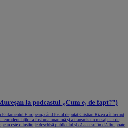
Mureșan la podcastul „Cum e, de fapt?”)
 Parlamentul European, când fostul deputat Cristian Rizea a întrerupt
a eurodeputaților a fost una unanimă și a transmis un mesaj clar de
an este o instituție deschisă publicului și că accesul în clădire poate