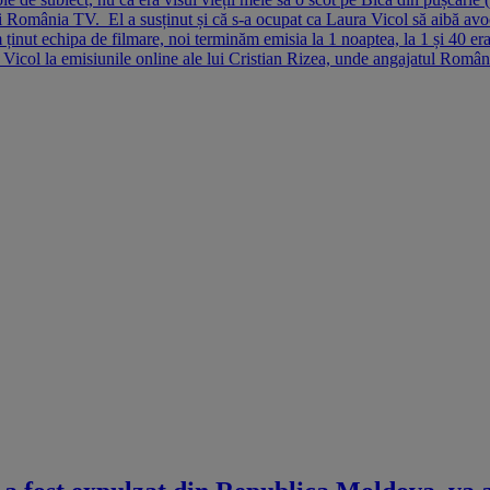
erii România TV. El a susținut și că s-a ocupat ca Laura Vicol să aibă avo
Am ținut echipa de filmare, noi terminăm emisia la 1 noaptea, la 1 și 40 er
i Vicol la emisiunile online ale lui Cristian Rizea, unde angajatul Român