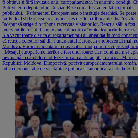
fi obținut și fără invitația unui europarlamentar, în anumite condiții. C
Potrivit eurodeputatului, Cristian Rizea nu a fost acreditat ca jurnalist ș
publicului. „Parlamentul European este o instituție deschisă. Se poate i
individual și de aceea nu a avut acces decât la tribuna destinată vizit
început să strige din tribuna rezervată vizitatorilor. Reacția sălii a f
intervențiile fostului parlamentar și pentru a împiedica perturbarea e
S-a văzut foarte clar că europarlamentarii au aplaudat în mod conștie
că reacția colegilor săi din Parlamentul European a reprezentat mai mul
Moldova. Europarlamentarul a povestit că mulți dintre cei prezenți urm
„Mesajul europarlamentarilor a fost unul foarte clar: continuăm să apl
nevoie până când domnul Rizea nu a mai deranjat”, a afirmat Mureșan.
Republicii Moldova. Dimpotrivă, potrivit europarlamentarului român, re
într-o demonstrație de solidaritate politică și simbolică față de liderul 