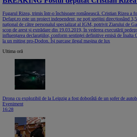
BREAKING Fostul deputat Cristian Rizea a
Fugarul Rizea, trimis într-o închisoare românească. Cristian Rizea a f
Defapt.ro este un proiect independent, ne poți sprijini direcționând 3,
național de către personalul specializat al IGM, potrivit Ziarului de G
scop de arest și extrădare din 19.03.2019, în vederea executării pedepse
influențarea declarațiilor, conform sentinței definitive emisă de Înalta
la un miting pro-Dodon. Își parcase ilegal mașina de lux
Ultima oră
Drona cu explozibil de la Leipzig a fost doborâtă de un şofer de auto
Eveniment
16:28