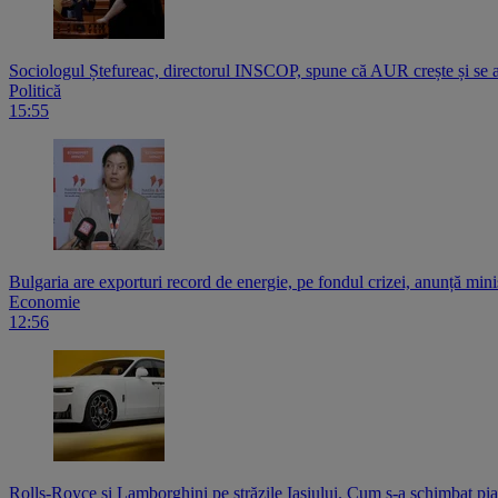
Sociologul Ștefureac, directorul INSCOP, spune că AUR crește și 
Politică
15:55
Bulgaria are exporturi record de energie, pe fondul crizei, anunță mini
Economie
12:56
Rolls-Royce și Lamborghini pe străzile Iașiului. Cum s-a schimbat pi