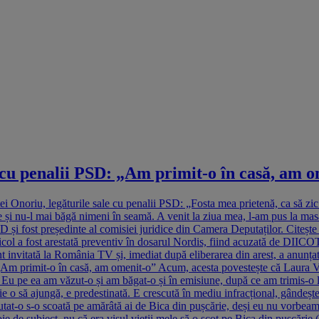
 cu penalii PSD: „Am primit-o în casă, am 
i Onoriu, legăturile sale cu penalii PSD: „Fosta mea prietenă, ca să zic
 și nu-l mai băgă nimeni în seamă. A venit la ziua mea, l-am pus la masă
tă PSD și fost președinte al comisiei juridice din Camera Deputaților.
Vicol a fost arestată preventiv în dosarul Nordis, fiind acuzată de DIICO
vent invitată la România TV și, imediat după eliberarea din arest, a anun
„Am primit-o în casă, am omenit-o” Acum, acesta povestește că Laura Vic
ă. Eu pe ea am văzut-o și am băgat-o și în emisiune, după ce am trimis-o l
o să ajungă, e predestinată. E crescută în mediu infracțional, gândește î
utat-o s-o scoată pe amărâtă ai de Bica din pușcărie, deși eu nu vorbeam
 de subiect, nu că era visul vieții mele să o scot pe Bica din pușcărie