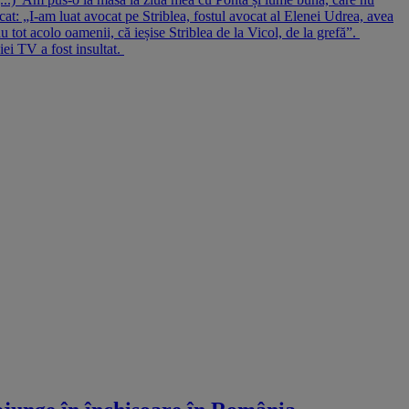
cat: „I-am luat avocat pe Striblea, fostul avocat al Elenei Udrea, avea
au tot acolo oamenii, că ieșise Striblea de la Vicol, de la grefă”.
iei TV a fost insultat.