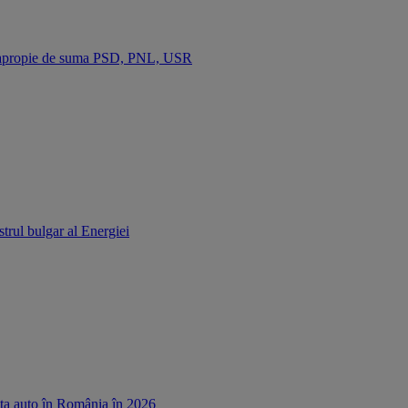
se apropie de suma PSD, PNL, USR
strul bulgar al Energiei
ața auto în România în 2026