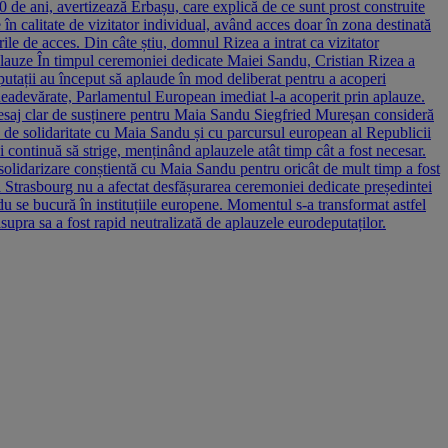
50 de ani, avertizează Erbașu, care explică de ce sunt prost construite
ție în calitate de vizitator individual, având acces doar în zona destinată
ile de acces. Din câte știu, domnul Rizea a intrat ca vizitator
 aplauze În timpul ceremoniei dedicate Maiei Sandu, Cristian Rizea a
eputații au început să aplaude în mod deliberat pentru a acoperi
 neadevărate, Parlamentul European imediat l-a acoperit prin aplauze.
Mesaj clar de susținere pentru Maia Sandu Siegfried Mureșan consideră
ă de solidaritate cu Maia Sandu și cu parcursul european al Republicii
continuă să strige, menținând aplauzele atât timp cât a fost necesar.
solidarizare conștientă cu Maia Sandu pentru oricât de mult timp a fost
Strasbourg nu a afectat desfășurarea ceremoniei dedicate președintei
u se bucură în instituțiile europene. Momentul s-a transformat astfel
 asupra sa a fost rapid neutralizată de aplauzele eurodeputaților.