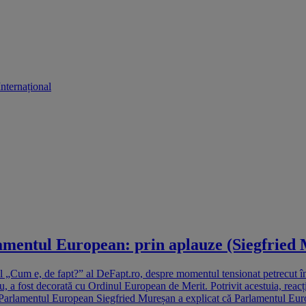
Internațional
mentul European: prin aplauze (Siegfried 
l „Cum e, de fapt?” al DeFapt.ro, despre momentul tensionat petrecut în
a fost decorată cu Ordinul European de Merit. Potrivit acestuia, reacți
 Parlamentul European Siegfried Mureșan a explicat că Parlamentul Europe