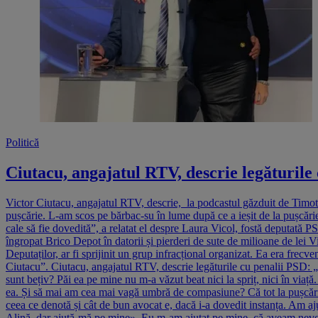
Politică
Ciutacu, angajatul RTV, descrie legăturile
Victor Ciutacu, angajatul RTV, descrie, la podcastul găzduit de Timote
pușcărie. L-am scos pe bărbac-su în lume după ce a ieșit de la pușcărie
cale să fie dovedită”, a relatat el despre Laura Vicol, fostă deputa
îngropat Brico Depot în datorii și pierderi de sute de milioane de lei 
Deputaților, ar fi sprijinit un grup infracțional organizat. Ea era frec
Ciutacu”. Ciutacu, angajatul RTV, descrie legăturile cu penalii PSD: 
sunt bețiv? Păi ea pe mine nu m-a văzut beat nici la spriț, nici în viaț
ea. Și să mai am cea mai vagă umbră de compasiune? Că tot la pușcărie 
ceea ce denotă și cât de bun avocat e, dacă i-a dovedit instanța. Am aj
Alină, dar ajută-mă pe mine». Eu m-am ajutat pe mine, că aveam nevoie