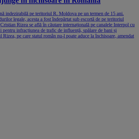
junge în închisoare în România
nă indezirabilă pe teritoriul R. Moldova pe un termen de 15 ani.
lor legale, acesta a fost îndepărtat sub escortă de pe teritoriul
ristian Rizea se află în căutare internațională pe canalele Interpol cu
pentru infracțiunea de trafic de influență, spălare de bani și
alul Rizea, pe care statul român nu-l poate aduce la închisoare, amendat