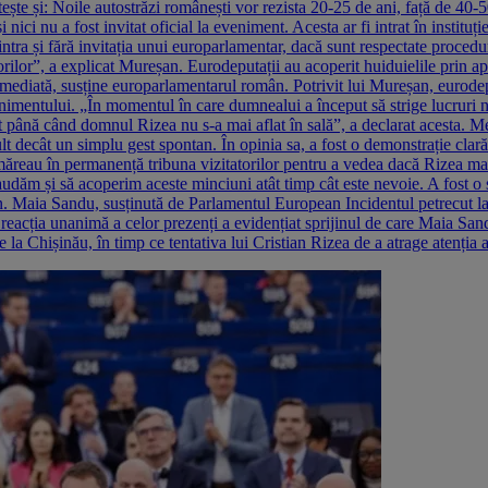
itește și: Noile autostrăzi românești vor rezista 20-25 de ani, față de 40-
i nici nu a fost invitat oficial la eveniment. Acesta ar fi intrat în institu
ntra și fără invitația unui europarlamentar, dacă sunt respectate procedur
atorilor”, a explicat Mureșan. Eurodeputații au acoperit huiduielile prin
ost imediată, susține europarlamentarul român. Potrivit lui Mureșan, eurod
venimentului. „În momentul în care dumnealui a început să strige lucruri
nt până când domnul Rizea nu s-a mai aflat în sală”, a declarat acesta. 
t decât un simplu gest spontan. În opinia sa, a fost o demonstrație clar
ăreau în permanență tribuna vizitatorilor pentru a vedea dacă Rizea mai 
audăm și să acoperim aceste minciuni atât timp cât este nevoie. A fost o 
 Maia Sandu, susținută de Parlamentul European Incidentul petrecut la 
acția unanimă a celor prezenți a evidențiat sprijinul de care Maia Sand
de la Chișinău, în timp ce tentativa lui Cristian Rizea de a atrage atenția