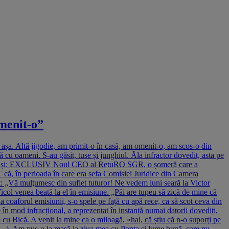
omenit-o”
 așa. Altă jigodie, am primit-o în casă, am omenit-o, am scos-o din
 cu oameni. S-au găsit, tuse și junghiul. Ăla infractor dovedit, asta pe
 Citește și: EXCLUSIV Noul CEO al RetuRO SGR, o șomeră care a
T că, în perioada în care era șefa Comisiei Juridice din Camera
țat: „Vă mulţumesc din suflet tuturor! Ne vedem luni seară la Victor
ol venea beată la el în emisiune. „Păi are tupeu să zică de mine că
a coaforul emisiunii, s-o spele pe față cu apă rece, ca să scot ceva din
n mod infracțional, a reprezentat în instanță numai datorii dovediți,
 cu Bică. A venit la mine ca o miloagă, «hai, că știu că n-o suporți pe
 (...) Am pus-o la masă la ziua mea cu Ponta și lume bună, care nu