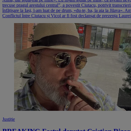
trecuse pragul arestului central”, a povestit Ciutacu, potrivit transcri
înfățișare la Iași, l-am luat de pe drum, «du-te, ba, la aia la Jilava». 
Conflictul între Ciutacu și Vicol ar fi fost declanșat de prezența Laure
Justiție