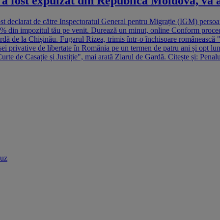
 fost expulzat din Republica Moldova, va a
ost declarat de către Inspectoratul General pentru Migrație (IGM) persoa
5% din impozitul tău pe venit. Durează un minut, online Conform proceduri
ardă de la Chișinău. Fugarul Rizea, trimis într-o închisoare românească "C
i privative de libertate în România pe un termen de patru ani și opt luni 
 Curte de Casație și Justiție", mai arată Ziarul de Gardă. Citește și: Pen
buz