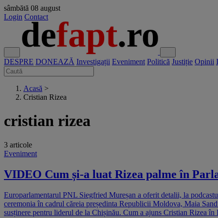
sâmbătă
08 august
Login
Contact
DESPRE
DONEAZĂ
Investigații
Eveniment
Politică
Justiție
Opinii
Acasă
>
Cristian Rizea
cristian rizea
3 articole
Eveniment
VIDEO Cum și-a luat Rizea palme în Parla
Europarlamentarul PNL Siegfried Mureșan a oferit detalii, la podcastu
ceremonia în cadrul căreia președinta Republicii Moldova, Maia Sandu, 
susținere pentru liderul de la Chișinău. Cum a ajuns Cristian Rizea în