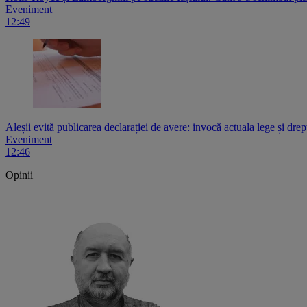
Eveniment
12:49
Aleșii evită publicarea declarației de avere: invocă actuala lege și drept
Eveniment
12:46
Opinii