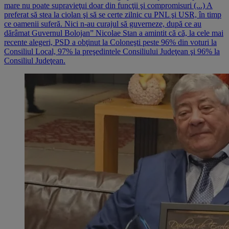
mare nu poate supravieţui doar din funcţii şi compromisuri (...) A
preferat să stea la ciolan şi să se certe zilnic cu PNL şi USR, în timp
ce oamenii suferă. Nici n-au curajul să guverneze, după ce au
dărâmat Guvernul Bolojan” Nicolae Stan a amintit că că, la cele mai
recente alegeri, PSD a obţinut la Coloneşti peste 96% din voturi la
Consiliul Local, 97% la preşedintele Consiliului Judeţean şi 96% la
Consiliul Judeţean.