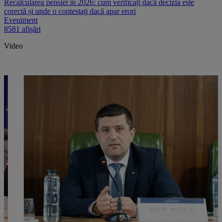
Recalcularea pensiei în 2026: cum verificați dacă decizia este
corectă și unde o contestați dacă apar erori
Eveniment
8581 afișări
Video