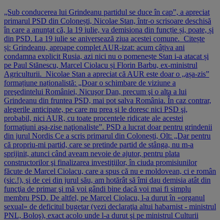
„Sub conducerea lui Grindeanu partidul se duce în cap”, a apreciat
primarul PSD din Colonești, Nicolae Stan, într-o scrisoare deschisă
în care a anunțat că, la 19 iulie, va demisiona din funcție și, poate, și
din PSD. La 19 iulie se aniversează ziua acestei comune. Citește
și: Grindeanu, aproape complet AUR-izat: acum câțiva ani
condamna explicit Rusia, azi nici nu o pomenește Stan i-a atacat și
pe Paul Stănescu, Marcel Ciolacu și Florin Barbu, ex-ministrul
Agriculturii. Nicolae Stan a apreciat că AUR este doar o „așa-zis”
formațiune naționalistă: „Doar o schimbare de viziune a
preşedintelui României, Nicuşor Dan, precum şi o alta a lui
Grindeanu din fruntea PSD, mai pot salva România. În caz contrar,
alegerile anticipate, pe care nu prea şi le doresc nici PSD şi,
probabil, nici AUR, cu toate procentele ridicate ale acestei
formaţiuni aşa-zise naţionaliste”. PSD a lucrat doar pentru grindenii
din jurul Nordis Ce a scris primarul din Colonești, Olt: „Dar pentru
că propriu-mi partid, care se pretinde partid de stânga, nu m-a
sprijinit, atunci când aveam nevoie de ajutor, pentru plata
constructorilor şi finalizarea investiţiilor, în ciuda promisiunilor
făcute de Marcel Ciolacu, care a spus că nu e moldovean, ci e român
(sic.!), şi de cei din jurul său, am hotărât să îmi dau demisia atât din
funcţia de primar şi mă voi gândi bine dacă voi mai fi simplu
membru PSD. De altfel, pe Marcel Ciolacu, l-a durut în «organul
sexual» de deficitul bugetar (vezi declaraţia altui habarnist - ministrul
PNL, Boloş), exact acolo unde l-a durut şi pe ministrul Culturii