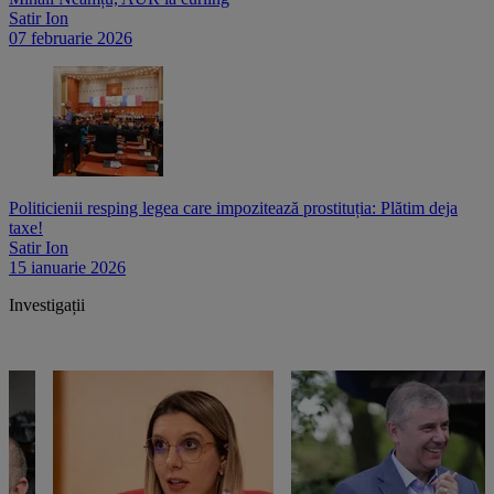
Satir Ion
07 februarie 2026
Politicienii resping legea care impozitează prostituția: Plătim deja
taxe!
Satir Ion
15 ianuarie 2026
Investigații