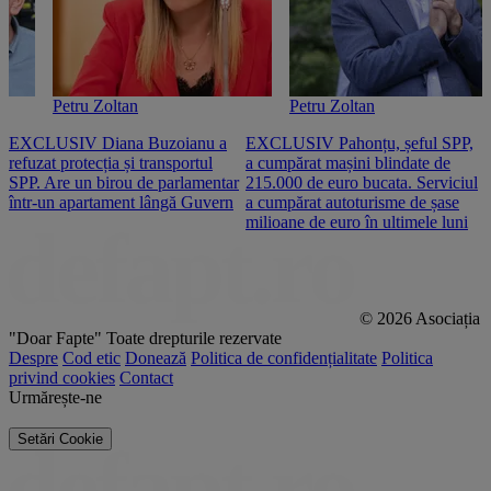
Petru Zoltan
Petru Zoltan
EXCLUSIV Diana Buzoianu a
EXCLUSIV Pahonțu, șeful SPP,
E
refuzat protecția și transportul
a cumpărat mașini blindate de
u
SPP. Are un birou de parlamentar
215.000 de euro bucata. Serviciul
c
într-un apartament lângă Guvern
a cumpărat autoturisme de șase
O
milioane de euro în ultimele luni
p
© 2026 Asociația
"Doar Fapte"
Toate drepturile rezervate
Despre
Cod etic
Donează
Politica de confidențialitate
Politica
privind cookies
Contact
Urmărește-ne
Setări Cookie