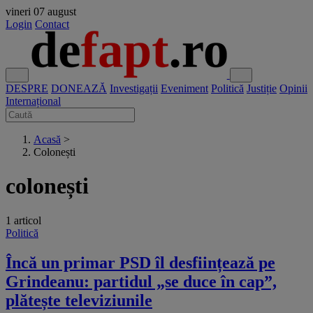
vineri
07 august
Login
Contact
DESPRE
DONEAZĂ
Investigații
Eveniment
Politică
Justiție
Opinii
Internațional
Acasă
>
Colonești
colonești
1 articol
Politică
Încă un primar PSD îl desființează pe
Grindeanu: partidul „se duce în cap”,
plătește televiziunile