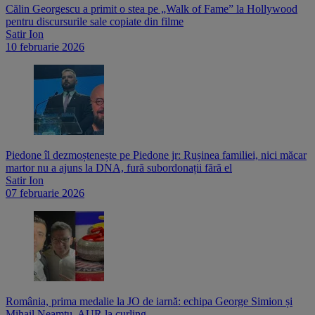
Călin Georgescu a primit o stea pe „Walk of Fame” la Hollywood
pentru discursurile sale copiate din filme
Satir Ion
10 februarie 2026
Piedone îl dezmoștenește pe Piedone jr: Rușinea familiei, nici măcar
martor nu a ajuns la DNA, fură subordonații fără el
Satir Ion
07 februarie 2026
România, prima medalie la JO de iarnă: echipa George Simion și
Mihail Neamțu, AUR la curling