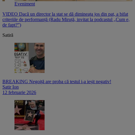
Eveniment
e
VIDEO Dacă un director la stat se dă dimineața jos din pat, a bifat
V
criteriile de performanță (Radu Miruță, invitat la podcastul „Cum e,
i
de fapt?”)
p
Satiră
BREAKING Negoiță are proba că testul i-a ieșit negativ!
Satir Ion
12 februarie 2026