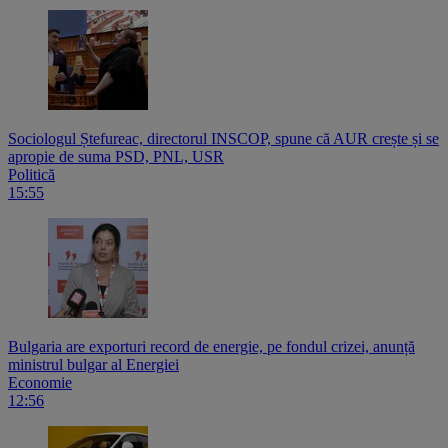
Sociologul Ștefureac, directorul INSCOP, spune că AUR crește și se
apropie de suma PSD, PNL, USR
Politică
15:55
Bulgaria are exporturi record de energie, pe fondul crizei, anunță
ministrul bulgar al Energiei
Economie
12:56