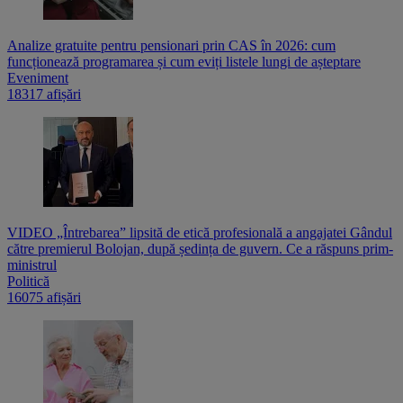
Analize gratuite pentru pensionari prin CAS în 2026: cum
funcționează programarea și cum eviți listele lungi de așteptare
Eveniment
18317 afișări
VIDEO „Întrebarea” lipsită de etică profesională a angajatei Gândul
către premierul Bolojan, după ședința de guvern. Ce a răspuns prim-
ministrul
Politică
16075 afișări