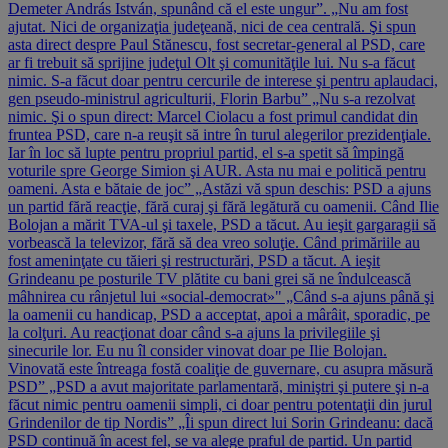
Demeter András István, spunând că el este ungur”. „Nu am fost
ajutat. Nici de organizaţia judeţeană, nici de cea centrală. Şi spun
asta direct despre Paul Stănescu, fost secretar-general al PSD, care
ar fi trebuit să sprijine judeţul Olt şi comunităţile lui. Nu s-a făcut
nimic. S-a făcut doar pentru cercurile de interese şi pentru aplaudaci,
gen pseudo-ministrul agriculturii, Florin Barbu” „Nu s-a rezolvat
nimic. Şi o spun direct: Marcel Ciolacu a fost primul candidat din
fruntea PSD, care n-a reuşit să intre în turul alegerilor prezidenţiale.
Iar în loc să lupte pentru propriul partid, el s-a spetit să împingă
voturile spre George Simion şi AUR. Asta nu mai e politică pentru
oameni. Asta e bătaie de joc” „Astăzi vă spun deschis: PSD a ajuns
un partid fără reacţie, fără curaj şi fără legătură cu oamenii. Când Ilie
Bolojan a mărit TVA-ul şi taxele, PSD a tăcut. Au ieşit gargaragii să
vorbească la televizor, fără să dea vreo soluţie. Când primăriile au
fost ameninţate cu tăieri şi restructurări, PSD a tăcut. A ieşit
Grindeanu pe posturile TV plătite cu bani grei să ne îndulcească
mâhnirea cu rânjetul lui «social-democrat»" „Când s-a ajuns până şi
la oamenii cu handicap, PSD a acceptat, apoi a mârâit, sporadic, pe
la colţuri. Au reacţionat doar când s-a ajuns la privilegiile şi
sinecurile lor. Eu nu îl consider vinovat doar pe Ilie Bolojan.
Vinovată este întreaga fostă coaliţie de guvernare, cu asupra măsură
PSD” „PSD a avut majoritate parlamentară, miniştri şi putere şi n-a
făcut nimic pentru oamenii simpli, ci doar pentru potentaţii din jurul
Grindenilor de tip Nordis” „Îi spun direct lui Sorin Grindeanu: dacă
PSD continuă în acest fel, se va alege praful de partid. Un partid