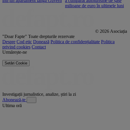
într-un apartament lângă Guvern
a cumpărat autoturisme de șase
O
milioane de euro în ultimele luni
p
© 2026 Asociația
"Doar Fapte"
Toate drepturile rezervate
Despre
Cod etic
Donează
Politica de confidențialitate
Politica
privind cookies
Contact
Urmărește-ne
Setări Cookie
Investigații jurnalistice, analize, știri la zi
Abonează-te
Ultima oră