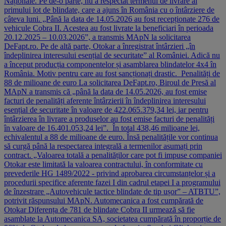
Naționale. Pe de-o parte, nu a respectat termenul de livrare al
primului lot de blindate, care a ajuns în România cu o întârziere de
câteva luni. „Până la data de 14.05.2026 au fost recepționate 276 de
vehicule Cobra II. Acestea au fost livrate la beneficiari în perioada
20.12.2025 – 10.03.2026”, a transmis MApN la solicitarea
DeFapt.ro. Pe de altă parte, Otokar a înregistrat întârzieri „în
îndeplinirea interesului esențial de securitate” al României. Adică nu
a început producția componentelor și asamblarea blindatelor 4x4 în
România. Motiv pentru care au fost sancționați drastic. Penalități de
88 de milioane de euro La solicitarea DeFapt.ro, Biroul de Presă al
MApN a transmis că „până la data de 14.05.2026, au fost emise
facturi de penalități aferente întârzierii în îndeplinirea interesului
esențial de securitate în valoare de 422.065.379,34 lei, iar pentru
întârzierea în livrare a produselor au fost emise facturi de penalități
în valoare de 16.401.053,24 lei”. În total 438,46 milioane lei,
echivalentul a 88 de milioane de euro. Însă penalitățile vor continua
să curgă până la respectarea integrală a termenilor asumați prin
contract. „Valoarea totală a penalităților care pot fi impuse companiei
Otokar este limitată la valoarea contractului, în conformitate cu
prevederile HG 1489/2022 - privind aprobarea circumstanțelor și a
procedurii specifice aferente fazei I din cadrul etapei I a programului
de înzestrare „Autovehicule tactice blindate de tip ușor” – ATBTU”,
potrivit răspunsului MApN. Automecanica a fost cumpărată de
Otokar Diferența de 781 de blindate Cobra II urmează să fie
asamblate la Automecanica SA, societatea cumpărată în proporție de