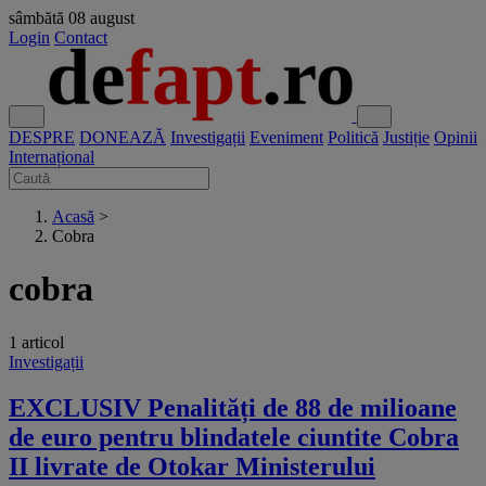
sâmbătă
08 august
Login
Contact
DESPRE
DONEAZĂ
Investigații
Eveniment
Politică
Justiție
Opinii
Internațional
Acasă
>
Cobra
cobra
1 articol
Investigații
EXCLUSIV Penalități de 88 de milioane
de euro pentru blindatele ciuntite Cobra
II livrate de Otokar Ministerului