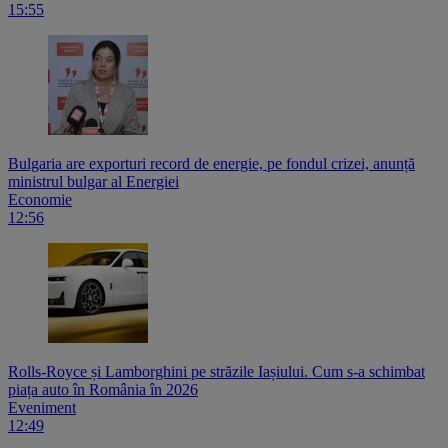
15:55
Bulgaria are exporturi record de energie, pe fondul crizei, anunță
ministrul bulgar al Energiei
Economie
12:56
Rolls-Royce și Lamborghini pe străzile Iașiului. Cum s-a schimbat
piața auto în România în 2026
Eveniment
12:49