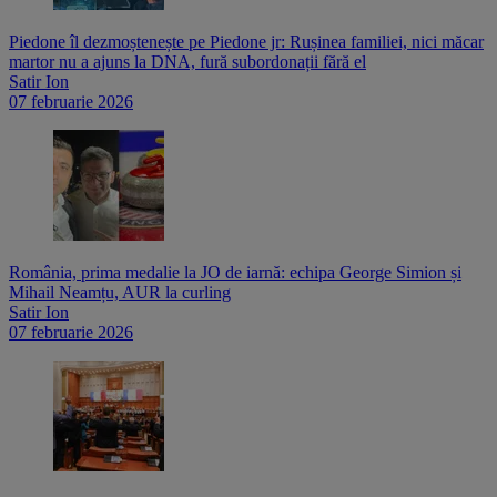
Piedone îl dezmoștenește pe Piedone jr: Rușinea familiei, nici măcar
martor nu a ajuns la DNA, fură subordonații fără el
Satir Ion
07 februarie 2026
România, prima medalie la JO de iarnă: echipa George Simion și
Mihail Neamțu, AUR la curling
Satir Ion
07 februarie 2026