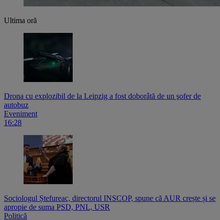
Ultima oră
Drona cu explozibil de la Leipzig a fost doborâtă de un şofer de
autobuz
Eveniment
16:28
Sociologul Ștefureac, directorul INSCOP, spune că AUR crește și se
apropie de suma PSD, PNL, USR
Politică