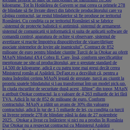
kilograme. Tot în Hotărârea de Guvern se mai cerea ca primele 278
de blindate să fie livrate direct din fabricile producătorului care va
câștiga contractul, iar restul blindatelor să fie produse pe teritoriul
României. Cu condiția ca pe teritoriul României să se fabrice
„sistemul de protecție balistică și antimină, sistemul de armament,
sistemul de comunicații și informatică și suita de aplicații software de
comandă control, aparatura de ochire și observare, sistemul de
avertizare și reacție împotriva dispozitivelor de vizare/dirijare
asociate sistemelor de lovire ale inamicului”. Contract de 852
milioane de euro pentru blindate ciuntite Turcii de la Otokar au oferit
MApN blindatul 4X4 Cobra II. Care, însă, conform specificațiilor
menționate pe site-ul producătorului, are o greutate standard de
14.500 de kilograme, adică e cu patru tone mai greui decât cerea
Ministerul român al Apărării. DeFapt.ro a dezvăluit că, pentru a
putea îndeplini cerința MApN legată de greutate, turcii au ciuntit la
propriu spatele blindatului și l-au transformat într-un model pick-up.
În ciuda riscurilor de securitate după acest „lifting” din topor, MApN
a atribuit Otokar contractul, la o valoare de 4,263 miliarde de lei fără
TVA. Adică în jur de 852 de milioane de euro. Conform
contractului, MApN a plătit un avans de 30% din valoarea
contractului, adică în jur de 1,5 miliarde de lei, cu condiția ca turcii
să livreze primele 278 de blindate până la data de 27 noiembrie
2025. Otokar a livrat cu întârziere și nici nu a produs în România
Dar Otokar nu a respectat contractul cu Ministerul Apărării