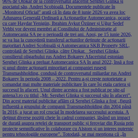
96% de Otokar de la controversatul afacerist Serghei Glinka și
asociatul său, Andrei Scobioală. Documentele publicate în
„Monitorul Oficial” arată că în data de 8 iunie 2026 va avea loc
Adunarea Generală Ordinară a Acționarilor Automecanica, ocazie
cu care Haydar Yenigün, Ibrahim Aykut Özüner și Uğur Sedef
Vehbi vor deveni membri ai Consiliului de Administrație al
Automecania SA pe o perioadă de trei ani. Apoi, pe 15 iunie 2026,
se va lua la cunoștință transferul acțiunilor deținute de acționarii
majoritari Andrei Scobioală și Automecanica SKB Property SRL,
controlată de Serghei Glinka, către Otokar. Serghei Glinka,
consilierul oligarhului rus Andrei Bokarev Afaceristul estonian
Serghei Glinka a preluat Automecanica SA în anul 2022, însă a fost
și unul dintre acționarii minoritari ai companiei rusești
Transmashholding, condusă de controversatul miliardar rus Andrei
Bokarev în perioda 2008 – 2022. Pentru a-și crește notorietate a
comandat mai multe materiale publicitare în care își etala cariera și
succesul în afaceri. Unul dintre acestea a fost publicat pe site-ul
antena3.ro cu titlul „Mr. Serghei Glinka și succesul său în afaceri”.
Din acest material publicitar aflăm că Serghei Glinka a fost „figură
influentă a grupului de companii Transmashholding din 2004 până
în 2016, a jucat un rol crucial în modelarea succesului acestuia. A
deținut diverse poziții cheie în cadrul companiei, lăsând un impact
de durată asupra rețelei de transport public și feroviar din Rusia prin
proiecte semnificative în colaborare cu Alstom și un interes puternic
pentru tehnologiile europene”. Totodată, se mai menționa că „în