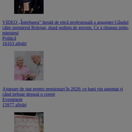
VIDEO „Întrebarea” lipsită de etică profesională a angajatei Gândul
către premierul Bolojan, după ședința de guvern. Ce a răspuns prim-
ministrul
Politică
16163 afișări
Ajutoare de stat pentru pensionari în 2026: ce bani vin automat și
când trebuie depusă o cerere
Eveniment
15977 afișări