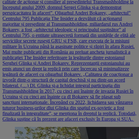
calitate de acționar și consilier al președintelui Transmashholding la
începutul anului 2009, domnul Sergei Glinka și-a demonstrat
perspicacitatea în afaceri”. Oligarhul Andrei Bokarev, „arhitectul”
Centrului 795 Publicația The Insider a dezvăluit că acționarul
majoritar și președinte al Transmashholding, miliardarul rus Andrei
Bokarev, a fost „arhitectul ideologic și principalul susținător” al
Centrului 795, o entitate ultrasecretă formată din unitățile de elită ale
serviciilor secrete rusești GRU și FSB, care executa de la misiuni
militare în Ucraina până la asasinate politice și răpiri în afara Rusiei.
Mai multe publicații din România au preluat ancheta jurnalistică a
publicației The Insider referitoare la legăturile dintre estonianul
Serghei Glinka și Andrei Bokarev. Reprezentanții estonianului au
emis atunci un drept la replică prin care încercau să minimalizeze
legătură de afaceri cu oligarhul Bokarev. „Calitatea de coacționar a
izvorât dintr-o structură de capital deschisă și nu dintr-un acord
bilateral. (…) Dl. Glinka și-a lichidat integral participația din
Transmashholding în 2017, cu cinci ani înainte de invazia Rusiei în
Ucraina și cu cinci ani înainte ca dl Bokarev să fie plasat sub
sancțiuni internaționale. Începând cu 2022, lichidarea sau vânzarea
tuturor business-urilor dlui Glinka din spațiul ex-sovietic a fost
finalizată în integralitate”, se menționa în dreptul la replică. Totodată,
Glinka susține că în prezent are afaceri exclusiv în Europa și SUA.