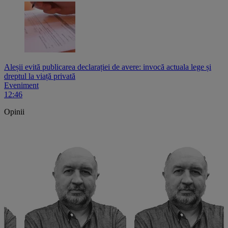
Aleșii evită publicarea declarației de avere: invocă actuala lege și
dreptul la viață privată
Eveniment
12:46
Opinii