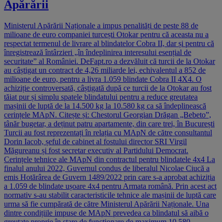
Apărării
Ministerul Apărării Naționale a impus penalități de peste 88 de
milioane de euro companiei turcești Otokar pentru că aceasta nu a
respectat termenul de livrare al blindatelor Cobra II, dar și pentru că
înregistrează întârzieri „în îndeplinirea interesului esențial de
securitate” al României. DeFapt.ro a dezvăluit că turcii de la Otokar
au câștigat un contract de 4,26 miliarde lei, echivalentul a 852 de
milioane de euro, pentru a livra 1.059 blindate Cobra II 4X4. O
achiziție controversată, câștigată după ce turcii de la Otokar au fost
tăiat pur și simplu spatele blindatului pentru a reduce greutatea
mașinii de luptă de la 14.500 kg la 10.580 kg ca să îndeplinească
cerințele MApN. Citește și: Chestorul Georgian Drăgan „Bebeto”,
tânăr bugetar, a deținut patru apartamente, din care trei, în București
Turcii au fost reprezentați în relația cu MApN de către consultantul
Dorin Iacob, șeful de cabinet al fostului director SRI Virgil
Măgureanu și fost secretar executiv al Partidului Democrat.
Cerințele tehnice ale MApN din contractul pentru blindatele 4x4 La
finalul anului 2022, Guvernul condus de liberalul Nicolae Ciucă a
emis Hotărârea de Guvern 1489/2022 prin care s-a aprobat achiziția
a 1.059 de blindate ușoare 4x4 pentru Armata română. Prin acest act
normativ s-au stabilit caracteristicile tehnice ale mașinii de luptă care
urma să fie cumpărată de către Ministerul Apărării Naționale. Una
dintre condițiile impuse de MApN prevedea ca blindatul să aibă o
greutate proprie în stare de funcționare de maximum 10.580