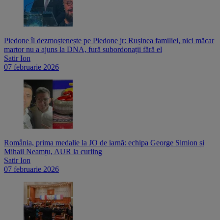
Piedone îl dezmoștenește pe Piedone jr: Rușinea familiei, nici măcar
martor nu a ajuns la DNA, fură subordonații fără el
Satir Ion
07 februarie 2026
România, prima medalie la JO de iarnă: echipa George Simion și
Mihail Neamțu, AUR la curling
Satir Ion
07 februarie 2026