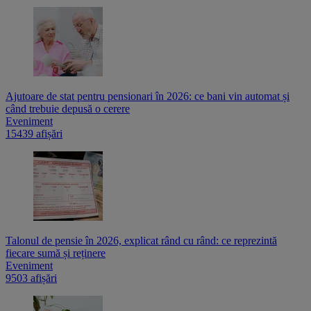
Ajutoare de stat pentru pensionari în 2026: ce bani vin automat și
când trebuie depusă o cerere
Eveniment
15439 afișări
Talonul de pensie în 2026, explicat rând cu rând: ce reprezintă
fiecare sumă și reținere
Eveniment
9503 afișări