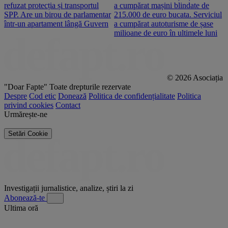
refuzat protecția și transportul
a cumpărat mașini blindate de
u
SPP. Are un birou de parlamentar
215.000 de euro bucata. Serviciul
c
într-un apartament lângă Guvern
a cumpărat autoturisme de șase
O
milioane de euro în ultimele luni
p
© 2026 Asociația
"Doar Fapte"
Toate drepturile rezervate
Despre
Cod etic
Donează
Politica de confidențialitate
Politica
privind cookies
Contact
Urmărește-ne
Setări Cookie
Investigații jurnalistice, analize, știri la zi
Abonează-te
Ultima oră