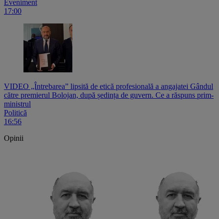
Eveniment
17:00
VIDEO „Întrebarea” lipsită de etică profesională a angajatei Gândul
către premierul Bolojan, după ședința de guvern. Ce a răspuns prim-
ministrul
Politică
16:56
Opinii