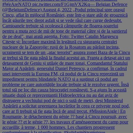
#WeAreNATO pic.twitter.com/F1GjmVX2Kq— Belgian Defence
(@BelgiumDefence) August 4, 2022 „Podul principal spre orașul
Cincu, aflat în mijlocul României, este într-o stare atât de groaznică
încât găurile trec drept asfalt și se vede râul care curge dedesubt.
Camioanele trebuie să ocolească câmpurile de floarea-soarelui
pentru a muta zeci de mii de tone de material către și de la șantierul
de pe deal”, mai arată agenția. Foto: Twitter Catalin Margescu
Citește și: Încordare maximă în legătură cu siguranța centralei
nucleare de la Zaporojie: rușii de la Rosatom au părăsit incinta,
ucrainenii se tem de un „atac terorist” asupra zonei Baza de la Cincu
ar trebui să fie gata până la finalul acestui an. Franța a detașat aici un
detașament de Geniu și utilaje de mare tonaj. Comandantul Statului
Major al Apărării, generalul Daniel Petrescu, a confirmat, în cadrul
unei intervenţii la Europa FM, că podul de la Cincu reprezintă un
impediment pentru blindatele NATO şi a susţinut că podul are
probleme pe care autorităţile locale trebuie să le rezolve urgent. Însă
totul stă pe loc din cauza birocraţiei româneşti. S-a ajuns în această
situaţie după ce reprezentanţii Hidroelectrica nu au dat aviz de
distrugere a vechiului pod de nici o sută de metri, deşi Ministerul
Apărării a solicitat urgentarea lucrărilor în ceea ce priveşte noul pod,
care ar fi trebuit să fie gata încă de anul trecut. #MissionAigle | En
Roumanie, le détachement du génie ?? basé à Cincu poursuit, avec
le génie ?? et le génie ??, les travaux d’aménagement du camp pour
accueillir, à terme, 1 000 hommes. Les chantiers progressent
conformément à la planification. #SolidaritéStratégique