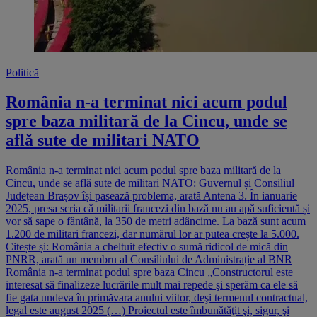
Politică
România n-a terminat nici acum podul
spre baza militară de la Cincu, unde se
află sute de militari NATO
România n-a terminat nici acum podul spre baza militară de la
Cincu, unde se află sute de militari NATO: Guvernul și Consiliul
Județean Brașov își pasează problema, arată Antena 3. În ianuarie
2025, presa scria că militarii francezi din bază nu au apă suficientă și
vor să sape o fântână, la 350 de metri adâncime. La bază sunt acum
1.200 de militari francezi, dar numărul lor ar putea crește la 5.000.
Citește și: România a cheltuit efectiv o sumă ridicol de mică din
PNRR, arată un membru al Consiliului de Administrație al BNR
România n-a terminat podul spre baza Cincu „Constructorul este
interesat să finalizeze lucrările mult mai repede şi sperăm ca ele să
fie gata undeva în primăvara anului viitor, deşi termenul contractual,
legal este august 2025 (…) Proiectul este îmbunătăţit şi, sigur, şi