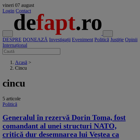
vineri
07 august
Login
Contact
DESPRE
DONEAZĂ
Investigații
Eveniment
Politică
Justiție
Opinii
Internațional
Acasă
>
Cincu
cincu
5 articole
Politică
Generalul în rezervă Dorin Toma, fost
comandant al unei structuri NATO,
critică dur desemnarea lui Veștea ca