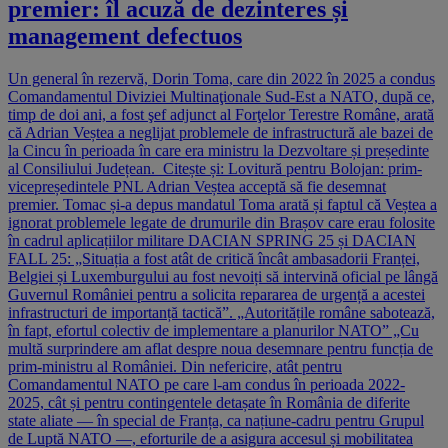
premier: îl acuză de dezinteres și
management defectuos
Un general în rezervă, Dorin Toma, care din 2022 în 2025 a condus
Comandamentul Diviziei Multinaţionale Sud-Est a NATO, după ce,
timp de doi ani, a fost şef adjunct al Forţelor Terestre Române, arată
că Adrian Veștea a neglijat problemele de infrastructură ale bazei de
la Cincu în perioada în care era ministru la Dezvoltare și președinte
al Consiliului Județean. Citește și: Lovitură pentru Bolojan: prim-
vicepreședintele PNL Adrian Veștea acceptă să fie desemnat
premier. Tomac și-a depus mandatul Toma arată și faptul că Veștea a
ignorat problemele legate de drumurile din Brașov care erau folosite
în cadrul aplicațiilor militare DACIAN SPRING 25 și DACIAN
FALL 25: „Situația a fost atât de critică încât ambasadorii Franței,
Belgiei și Luxemburgului au fost nevoiți să intervină oficial pe lângă
Guvernul României pentru a solicita repararea de urgență a acestei
infrastructuri de importanță tactică”. „Autoritățile române sabotează,
în fapt, efortul colectiv de implementare a planurilor NATO” „Cu
multă surprindere am aflat despre noua desemnare pentru funcția de
prim-ministru al României. Din nefericire, atât pentru
Comandamentul NATO pe care l-am condus în perioada 2022-
2025, cât și pentru contingentele detașate în România de diferite
state aliate — în special de Franța, ca națiune-cadru pentru Grupul
de Luptă NATO —, eforturile de a asigura accesul și mobilitatea