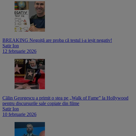
BREAKING Negoiță are proba că testul i-a ieșit negativ!
Satir Ion
12 februarie 2026
Călin Georgescu a primit o stea pe „Walk of Fame” la Hollywood
pentru discursurile sale copiate din filme
Satir Ion
10 februarie 2026