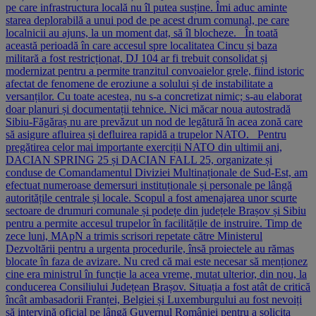
pe care infrastructura locală nu îl putea susține. Îmi aduc aminte
starea deplorabilă a unui pod de pe acest drum comunal, pe care
localnicii au ajuns, la un moment dat, să îl blocheze. În toată
această perioadă în care accesul spre localitatea Cincu și baza
militară a fost restricționat, DJ 104 ar fi trebuit consolidat și
modernizat pentru a permite tranzitul convoaielor grele, fiind istoric
afectat de fenomene de eroziune a solului și de instabilitate a
versanților. Cu toate acestea, nu s-a concretizat nimic; s-au elaborat
doar planuri și documentații tehnice. Nici măcar noua autostradă
Sibiu-Făgăraș nu are prevăzut un nod de legătură în acea zonă care
să asigure afluirea și defluirea rapidă a trupelor NATO. Pentru
pregătirea celor mai importante exerciții NATO din ultimii ani,
DACIAN SPRING 25 și DACIAN FALL 25, organizate și
conduse de Comandamentul Diviziei Multinaționale de Sud-Est, am
efectuat numeroase demersuri instituționale și personale pe lângă
autoritățile centrale și locale. Scopul a fost amenajarea unor scurte
sectoare de drumuri comunale și podețe din județele Brașov și Sibiu
pentru a permite accesul trupelor în facilitățile de instruire. Timp de
zece luni, MApN a trimis scrisori repetate către Ministerul
Dezvoltării pentru a urgenta procedurile, însă proiectele au rămas
blocate în faza de avizare. Nu cred că mai este necesar să menționez
cine era ministrul în funcție la acea vreme, mutat ulterior, din nou, la
conducerea Consiliului Județean Brașov. Situația a fost atât de critică
încât ambasadorii Franței, Belgiei și Luxemburgului au fost nevoiți
să intervină oficial pe lângă Guvernul României pentru a solicita