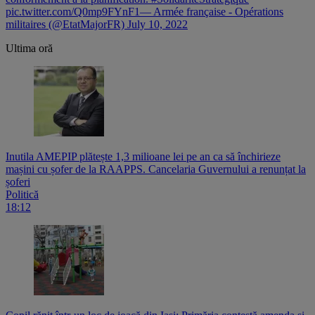
pic.twitter.com/Q0mp9FYnF1— Armée française - Opérations
militaires (@EtatMajorFR) July 10, 2022
Ultima oră
Inutila AMEPIP plătește 1,3 milioane lei pe an ca să închirieze
mașini cu șofer de la RAAPPS. Cancelaria Guvernului a renunțat la
șoferi
Politică
18:12