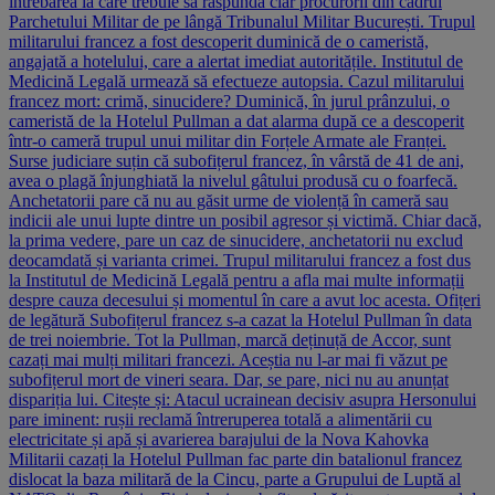
întrebarea la care trebuie să răspundă clar procurorii din cadrul
Parchetului Militar de pe lângă Tribunalul Militar București. Trupul
militarului francez a fost descoperit duminică de o cameristă,
angajată a hotelului, care a alertat imediat autoritățile. Institutul de
Medicină Legală urmează să efectueze autopsia. Cazul militarului
francez mort: crimă, sinucidere? Duminică, în jurul prânzului, o
cameristă de la Hotelul Pullman a dat alarma după ce a descoperit
într-o cameră trupul unui militar din Forțele Armate ale Franței.
Surse judiciare suțin că subofițerul francez, în vârstă de 41 de ani,
avea o plagă înjunghiată la nivelul gâtului produsă cu o foarfecă.
Anchetatorii pare că nu au găsit urme de violență în cameră sau
indicii ale unui lupte dintre un posibil agresor și victimă. Chiar dacă,
la prima vedere, pare un caz de sinucidere, anchetatorii nu exclud
deocamdată și varianta crimei. Trupul militarului francez a fost dus
la Institutul de Medicină Legală pentru a afla mai multe informații
despre cauza decesului și momentul în care a avut loc acesta. Ofițeri
de legătură Subofițerul francez s-a cazat la Hotelul Pullman în data
de trei noiembrie. Tot la Pullman, marcă deținuță de Accor, sunt
cazați mai mulți militari francezi. Aceștia nu l-ar mai fi văzut pe
subofițerul mort de vineri seara. Dar, se pare, nici nu au anunțat
dispariția lui. Citește și: Atacul ucrainean decisiv asupra Hersonului
pare iminent: rușii reclamă întreruperea totală a alimentării cu
electricitate și apă și avarierea barajului de la Nova Kahovka
Militarii cazați la Hotelul Pullman fac parte din batalionul francez
dislocat la baza militară de la Cincu, parte a Grupului de Luptă al