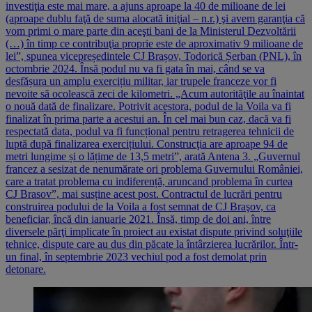
investiţia este mai mare, a ajuns aproape la 40 de milioane de lei
(aproape dublu faţă de suma alocată iniţial – n.r.) şi avem garanţia că
vom primi o mare parte din aceşti bani de la Ministerul Dezvoltării
(…) în timp ce contribuţia proprie este de aproximativ 9 milioane de
lei”, spunea vicepreședintele CJ Brașov, Todorică Șerban (PNL), în
octombrie 2024. Însă podul nu va fi gata în mai, când se va
desfășura un amplu exercițiu militar, iar trupele franceze vor fi
nevoite să ocolească zeci de kilometri. „Acum autorităţile au înaintat
o nouă dată de finalizare. Potrivit acestora, podul de la Voila va fi
finalizat în prima parte a acestui an. În cel mai bun caz, dacă va fi
respectată data, podul va fi funcțional pentru retragerea tehnicii de
luptă după finalizarea exercițiului. Construcţia are aproape 94 de
metri lungime și o lățime de 13,5 metri”, arată Antena 3. „Guvernul
francez a sesizat de nenumărate ori problema Guvernului României,
care a tratat problema cu indiferență, aruncand problema în curtea
CJ Brasov”, mai susține acest post. Contractul de lucrări pentru
construirea podului de la Voila a fost semnat de CJ Braşov, ca
beneficiar, încă din ianuarie 2021. Însă, timp de doi ani, între
diversele părţi implicate în proiect au existat dispute privind soluţiile
tehnice, dispute care au dus din păcate la întârzierea lucrărilor. Într-
un final, în septembrie 2023 vechiul pod a fost demolat prin
detonare.