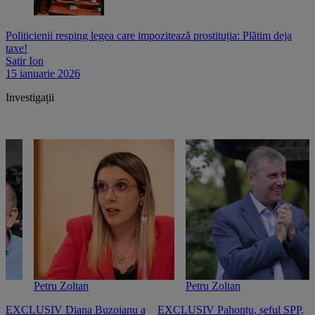
Politicienii resping legea care impozitează prostituția: Plătim deja
taxe!
Satir Ion
15 ianuarie 2026
Investigații
Petru Zoltan
Petru Zoltan
EXCLUSIV Diana Buzoianu a
EXCLUSIV Pahonțu, șeful SPP,
E