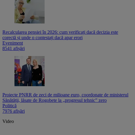
Recalcularea pensiei în 2026: cum verificați dacă decizia este
corectă și unde o contestați dacă apar erori
Eveniment
8541 afișări
Proiecte PNRR de zeci de milioane euro, coordonate de ministerul
Sănătății, lăsate de Rogobete la „progresul tehnic” zero
Politică
7976 afișări
Video