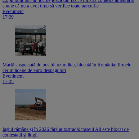
Copil rănit într-un loc de joacă din Iași: Primăria contestă amenda și
spune că nu a avut timp să verifice toate parcurile
Eveniment
17:09
Marfă suspectată de posibil uz militar, blocată în România: firmele
cer milioane de euro despăgubiri
Eveniment
17:05
Iașiul rămâne și în 2026 fără autostradă: traseul A8 este blocat de
contestații și litigii