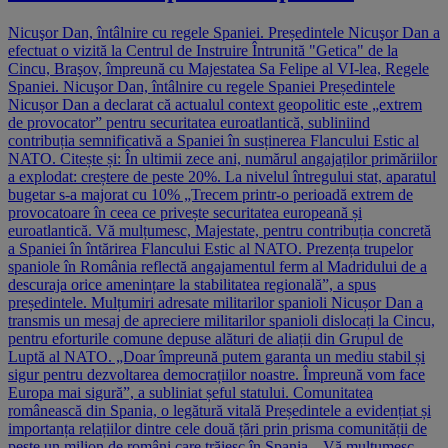
Nicuşor Dan, întâlnire cu regele Spaniei. Președintele Nicuşor Dan a
efectuat o vizită la Centrul de Instruire Întrunită "Getica" de la
Cincu, Braşov, împreună cu Majestatea Sa Felipe al VI-lea, Regele
Spaniei. Nicuşor Dan, întâlnire cu regele Spaniei Președintele
Nicușor Dan a declarat că actualul context geopolitic este „extrem
de provocator” pentru securitatea euroatlantică, subliniind
contribuția semnificativă a Spaniei în susținerea Flancului Estic al
NATO. Citește și: În ultimii zece ani, numărul angajaților primăriilor
a explodat: creștere de peste 20%. La nivelul întregului stat, aparatul
bugetar s-a majorat cu 10% „Trecem printr-o perioadă extrem de
provocatoare în ceea ce privește securitatea europeană și
euroatlantică. Vă mulțumesc, Majestate, pentru contribuția concretă
a Spaniei în întărirea Flancului Estic al NATO. Prezența trupelor
spaniole în România reflectă angajamentul ferm al Madridului de a
descuraja orice amenințare la stabilitatea regională”, a spus
președintele. Mulțumiri adresate militarilor spanioli Nicușor Dan a
transmis un mesaj de apreciere militarilor spanioli dislocați la Cincu,
pentru eforturile comune depuse alături de aliații din Grupul de
Luptă al NATO. „Doar împreună putem garanta un mediu stabil și
sigur pentru dezvoltarea democrațiilor noastre. Împreună vom face
Europa mai sigură”, a subliniat șeful statului. Comunitatea
românească din Spania, o legătură vitală Președintele a evidențiat și
importanța relațiilor dintre cele două țări prin prisma comunității de
peste un milion de români care trăiesc în Spania. „Vă mulțumesc,