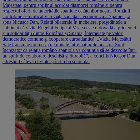
Majestate, pentru sprijinul acordat diasporei române și pentru
respectul oferit de autoritățile spaniole cetățenilor noștri. Românii
contribuie semnificativ la viața socială și economică a Spaniei”, a
spus Nicușor Dan. Relații bilaterale În încheiere, președintele a
subliniat că vizita Regelui Felipe al VI-lea este o dovadă a prieteniei
și a solidarității dintre România și Spania, întemeiate pe valori
democratice comune și cooperare euroatlantică. „Vizita Majestății
Sale transmite un mesaj de unitate între națiunile noastre. Sunt
încrezător că relația româno-spaniolă va continua să se dezvolte într-
un spirit de colaborare deschisă și durabilă”, a conchis Nicușor Dan,
adresând câteva cuvinte și în limba spaniolă.