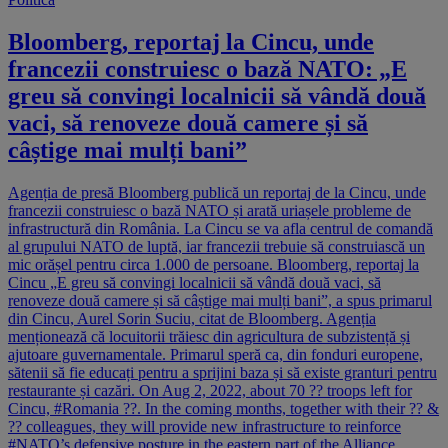
Bloomberg, reportaj la Cincu, unde
francezii construiesc o bază NATO: „E
greu să convingi localnicii să vândă două
vaci, să renoveze două camere și să
câștige mai mulți bani”
Agenția de presă Bloomberg publică un reportaj de la Cincu, unde
francezii construiesc o bază NATO și arată uriașele probleme de
infrastructură din România. La Cincu se va afla centrul de comandă
al grupului NATO de luptă, iar francezii trebuie să construiască un
mic orășel pentru circa 1.000 de persoane. Bloomberg, reportaj la
Cincu „E greu să convingi localnicii să vândă două vaci, să
renoveze două camere și să câștige mai mulți bani”, a spus primarul
din Cincu, Aurel Sorin Suciu, citat de Bloomberg. Agenția
menționează că locuitorii trăiesc din agricultura de subzistență și
ajutoare guvernamentale. Primarul speră ca, din fonduri europene,
sătenii să fie educați pentru a sprijini baza și să existe granturi pentru
restaurante și cazări. On Aug 2, 2022, about 70 ?? troops left for
Cincu, #Romania ??. In the coming months, together with their ?? &
?? colleagues, they will provide new infrastructure to reinforce
#NATO’s defensive posture in the eastern part of the Alliance