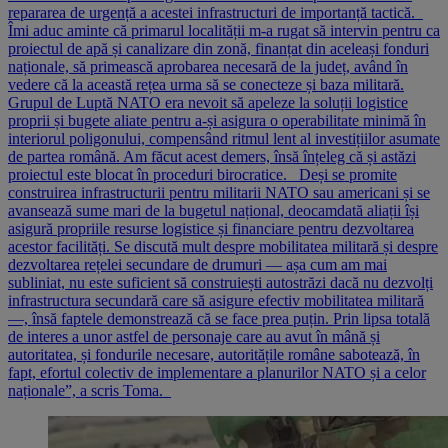
repararea de urgență a acestei infrastructuri de importanță tactică.
Îmi aduc aminte că primarul localității m-a rugat să intervin pentru ca
proiectul de apă și canalizare din zonă, finanțat din aceleași fonduri
naționale, să primească aprobarea necesară de la județ, având în
vedere că la această rețea urma să se conecteze și baza militară.
Grupul de Luptă NATO era nevoit să apeleze la soluții logistice
proprii și bugete aliate pentru a-și asigura o operabilitate minimă în
interiorul poligonului, compensând ritmul lent al investițiilor asumate
de partea română. Am făcut acest demers, însă înțeleg că și astăzi
proiectul este blocat în proceduri birocratice. Deși se promite
construirea infrastructurii pentru militarii NATO sau americani și se
avansează sume mari de la bugetul național, deocamdată aliații își
asigură propriile resurse logistice și financiare pentru dezvoltarea
acestor facilități. Se discută mult despre mobilitatea militară și despre
dezvoltarea rețelei secundare de drumuri — așa cum am mai
subliniat, nu este suficient să construiești autostrăzi dacă nu dezvolți
infrastructura secundară care să asigure efectiv mobilitatea militară
—, însă faptele demonstrează că se face prea puțin. Prin lipsa totală
de interes a unor astfel de personaje care au avut în mână și
autoritatea, și fondurile necesare, autoritățile române sabotează, în
fapt, efortul colectiv de implementare a planurilor NATO și a celor
naționale”, a scris Toma.