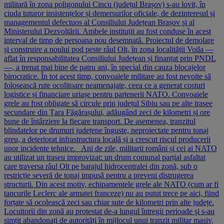
militară în zona poligonului Cincu (județul Brașov) s-au lovit, în
ciuda tuturor insistențelor și demersurilor oficiale, de dezinteresul și
managementul defectuos al Consiliului Județean Brașov și al
Ministerului Dezvoltării. Ambele instituții au fost conduse în acest
interval de timp de persoana nou desemnată. Proiectul de demolare
și construire a noului pod peste râul Olt, în zona localității Voila —
aflat în responsabilitatea Consiliului Județean și finanțat prin PNDL
—, a trenat mai bine de patru ani, în special din cauza blocajelor
birocratice. În tot acest timp, convoaiele militare au fost nevoite să
folosească rute ocolitoare neamenajate, ceea ce a generat costuri
logistice și financiare uriașe pentru partenerii NATO. Convoaiele
grele au fost obligate să circule prin județul Sibiu sau pe alte trasee
secundare din Țara Făgărașului, adăugând zeci de kilometri și ore
bune de întârziere la fiecare transport. De asemenea, tranzitul
blindatelor pe drumuri județene înguste, neproiectate pentru tonaj
greu, a deteriorat infrastructura locală și a crescut riscul producerii
unor incidente tehnice. Ani de zile, militarii români și cei ai NATO
au utilizat un traseu improvizat: un drum comunal parțial asfaltat
care traversa râul Olt pe barajul hidrocentralei din zonă, sub o
restricție severă de tonaj impusă pentru a preveni distrugerea
structurii. Din acest motiv, echipamentele grele ale NATO (cum ar fi
tancurile Leclerc ale armatei franceze) nu au putut trece pe aici, fiind
forțate să ocolească zeci sau chiar sute de kilometri prin alte județe.
Locuitorii din zonă au protestat de-a lungul întregii perioade și s-au
simțit abandonați de autorități în mijlocul unui tranzit militar masiv,