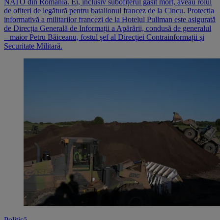
NATO din România. Ei, inclusiv subofițerul găsit mort, aveau rolul
de ofițeri de legătură pentru batalionul francez de la Cincu. Protecția
informativă a militarilor francezi de la Hotelul Pullman este asigurată
de Direcția Generală de Informații a Apărării, condusă de generalul
– maior Petru Băiceanu, fostul șef al Direcției Contrainformații și
Securitate Militară.
Politică