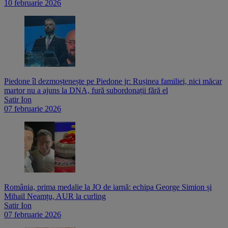
10 februarie 2026
Piedone îl dezmoștenește pe Piedone jr: Rușinea familiei, nici măcar
martor nu a ajuns la DNA, fură subordonații fără el
Satir Ion
07 februarie 2026
România, prima medalie la JO de iarnă: echipa George Simion și
Mihail Neamțu, AUR la curling
Satir Ion
07 februarie 2026