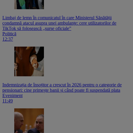
Limbaj de lemn în comunicatul în care Ministerul Sănătății
condamnă atacul asupra unei ambulanțe: cere utilizatorilor de
TikTok să folosească „surse oficiale”
Politică
12:37
Indemnizația de însoțitor a crescut în 2026 pentru o categorie de
pensionari: cine primește banii și când poate fi suspendată plata
Eveniment
11:49