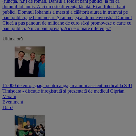
(funcția, n.r.) de român. Dânsul a folosit bani publici, la fel ca
domnul Iohannis. Aici nu este diferența făcută. Ei au folosit bani
publici. Domnul Iohannis a mers și a călătorit aiurea în tramvai pe
bani publici, pe banii noștri. Și ai mei, și ai dumneavoastră. Domnul
Ciucă a pus panouri de milioane de euro să-și promoveze o carte cu
bani publici. Nu cu bani privați. Aici e o mare diferență.”
Ultima oră
15.000 de euro, șpaga pentru angajarea unui asistent medical la SJU
Timișoara - discuție înregistrată și prezentată de medicul Ciprian
Maxim
Eveniment
16:57