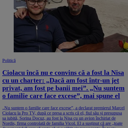
Politică
Ciolacu încă nu e convins că a fost la Nisa
cu un charter: „Dacă am fost într-un jet
privat, am fost pe banii mei”. „Nu suntem
o familie care face excese”, mai spune el
„Nu suntem o familie care face excese”, a declarat premierul Marcel
Ciolacu la Pro TV, după ce presa a scris că el, fiul său și presupusa
sa iubită, Sorina Docuz, au fost la Nisa cu un avion închiriat de
Nordis, firma controlată de familia Vicol. El a susținut că are „toate