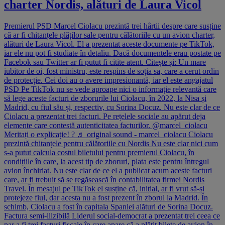
charter Nordis, alături de Laura Vicol
Premierul PSD Marcel Ciolacu prezintă trei hârtii despre care susține
că ar fi chitanțele plăților sale pentru călătoriile cu un avion charter,
alături de Laura Vicol. El a prezentat aceste documente pe TikTok,
iar ele nu pot fi studiate în detaliu. Dacă documentele erau postate pe
Facebok sau Twitter ar fi putut fi citite atent. Citește și: Un mare
iubitor de oi, fost ministru, este respins de soția sa, care a cerut ordin
de protecție. Cei doi au o avere impresionantă, iar el este angajatul
PSD Pe TikTok nu se vede aproape nici o informație relevantă care
să lege aceste facturi de zborurile lui Ciolacu, în 2022, la Nisa și
Madrid, cu fiul său și, respectiv, cu Sorina Docuz. Nu este clar de ce
Ciolacu a prezentat trei facturi. Pe rețelele sociale au apărut deja
elemente care contestă autenticitatea facturilor. @marcel_ciolacu
Meritați o explicație! ? ♬ original sound - marcel_ciolacu Ciolacu
prezintă chitanțele pentru călătoriile cu Nordis Nu este clar nici cum
s-a putut calcula costul biletului pentru premierul Ciolacu, în
condițiile în care, la acest tip de zboruri, plata este pentru întregul
avion închiriat. Nu este clar de ce el a publicat acum aceste facturi
care, ar fi trebuit să se regăsească în contabilitatea firmei Nordis
Travel. În mesajul pe TikTok el susține că, inițial, ar fi vrut să-și
protejeze fiul, dar acesta nu a fost prezent în zborul la Madrid. În
schimb, Ciolacu a fost în capitala Spaniei alături de Sorina Docuz.
Factura semi-ilizibilă Liderul social-democrat a prezentat trei ceea ce
par a fi trei facturi fiscale în care apare că a plătit bilete de avion în