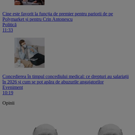
Cine este favorit la funcția de premier pentru pariorii de pe
Polymarket și pentru Crin Antonescu
Politică
11:33
Concedierea în timpul concediului medical: ce drepturi au salariații
în 2026 și cum se pot apăra de abuzurile angajatorilor
Eveniment
10:19
Opinii