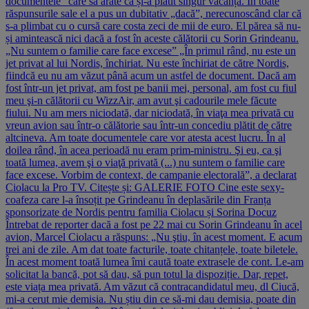
documentele” care să arate că și-a plătit singur vacanța. În toate
răspunsurile sale el a pus un dubitativ „dacă”, nerecunoscând clar că
s-a plimbat cu o cursă care costa zeci de mii de euro. El părea să nu-
și amintească nici dacă a fost în aceste călătorii cu Sorin Grindeanu.
„Nu suntem o familie care face excese” „În primul rând, nu este un
jet privat al lui Nordis, închiriat. Nu este închiriat de către Nordis,
fiindcă eu nu am văzut până acum un astfel de document. Dacă am
fost într-un jet privat, am fost pe banii mei, personal, am fost cu fiul
meu şi-n călătorii cu WizzAir, am avut şi cadourile mele făcute
fiului. Nu am mers niciodată, dar niciodată, în viaţa mea privată cu
vreun avion sau într-o călătorie sau într-un concediu plătit de către
altcineva. Am toate documentele care vor atesta acest lucru. În al
doilea rând, în acea perioadă nu eram prim-ministru. Şi eu, ca şi
toată lumea, avem şi o viaţă privată (...) nu suntem o familie care
face excese. Vorbim de context, de campanie electorală”, a declarat
Ciolacu la Pro TV. Citește și: GALERIE FOTO Cine este sexy-
coafeza care l-a însoțit pe Grindeanu în deplasările din Franța
sponsorizate de Nordis pentru familia Ciolacu și Sorina Docuz
Întrebat de reporter dacă a fost pe 22 mai cu Sorin Grindeanu în acel
avion, Marcel Ciolacu a răspuns: „Nu ştiu, în acest moment. E acum
trei ani de zile. Am dat toate facturile, toate chitanțele, toate biletele.
În acest moment toată lumea îmi caută toate extrasele de cont. Le-am
solicitat la bancă, pot să dau, să pun totul la dispoziție. Dar, repet,
este viața mea privată. Am văzut că contracandidatul meu, dl Ciucă,
mi-a cerut mie demisia. Nu știu din ce să-mi dau demisia, poate din