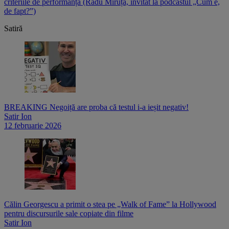
criteriile de performanță (Radu Miruță, invitat la podcastul „Cum e,
i
de fapt?”)
p
Satiră
BREAKING Negoiță are proba că testul i-a ieșit negativ!
Satir Ion
12 februarie 2026
Călin Georgescu a primit o stea pe „Walk of Fame” la Hollywood
pentru discursurile sale copiate din filme
Satir Ion