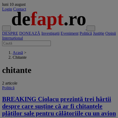
luni
10 august
Login
Contact
DESPRE
DONEAZĂ
Investigații
Eveniment
Politică
Justiție
Opinii
Internațional
Acasă
>
Chitante
chitante
2 articole
Politică
BREAKING Ciolacu prezintă trei hârtii
despre care susține că ar fi chitanțele
plăților sale pentru călătoriile cu un avion