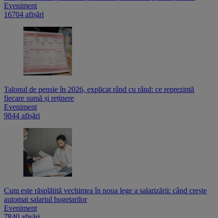
Eveniment
16704 afișări
Talonul de pensie în 2026, explicat rând cu rând: ce reprezintă
fiecare sumă și reținere
Eveniment
9844 afișări
Cum este răsplătită vechimea în noua lege a salarizării: când crește
automat salariul bugetarilor
Eveniment
7840 afișări