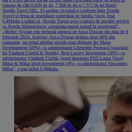
valoare de câte 6.039 de lei, 7.568 de lei și 7.571 de lei firmei
Nordis Travel SRL. El susține că există o confuzie între Nordis
Travel și firma de imobiliare controlată de familia Vicol. Însă
G4Media a arătat că „Nordis Travel avea contract de prestări servicii
cu Nordis Management, compania-mamă intrată în insolvență”.
„Melior Voyage este deținută integral de Anca Drugan din data de 8
februarie 2024. Anterior, Anca Drugan deținea doar 40% din
companie, iar restul părților sociale erau deținute de: Mapp
Development (28%), cu administrator Gheorghe Poștoacă (asociatul
lui Vladimir Ciorbă în Nordis), Best Luxury Investment (28%), cu
administrator Vladimir Ciorbă, (soțul deputatei PSD Laura Vicol)
Mihai & Mihai Imob Investments (4%), cu administrator Alexandru
Mihai”, a mai arătat G4Media.