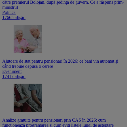
către premierul Bolojan, după ședința de guvern. Ce a răspuns prim-
ministrul
Politică
17665 afișări
Ajutoare de stat pentru pensionari în 2026: ce bani vin automat și
când trebuie depusă o cerere
Eveniment
17417 afișări
Analize gratuite pentru pensionari prin CAS în 2026: cum
funcționează programarea și cum eviți listele lungi de așteptare