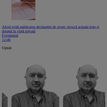
Aleșii evită publicarea declarației de avere: invocă actuala lege și
dreptul la viață privată
Eveniment
12:46
Opinii