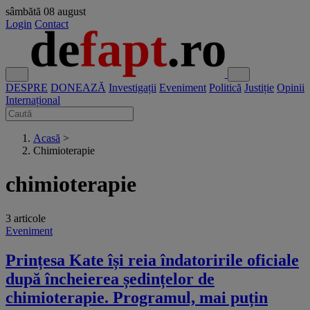
sâmbătă
08 august
Login
Contact
DESPRE
DONEAZĂ
Investigații
Eveniment
Politică
Justiție
Opinii
Internațional
Acasă
>
Chimioterapie
chimioterapie
3 articole
Eveniment
Prințesa Kate își reia îndatoririle oficiale
după încheierea ședințelor de
chimioterapie. Programul, mai puțin