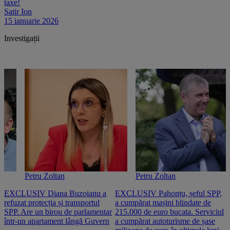
taxe!
Satir Ion
15 ianuarie 2026
Investigații
Petru Zoltan
Petru Zoltan
EXCLUSIV Diana Buzoianu a
EXCLUSIV Pahonțu, șeful SPP,
E
refuzat protecția și transportul
a cumpărat mașini blindate de
u
SPP. Are un birou de parlamentar
215.000 de euro bucata. Serviciul
c
într-un apartament lângă Guvern
a cumpărat autoturisme de șase
O