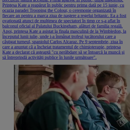
Prinţesa Kate a reapărut în public pentru prima dată pe 15 iunie, cu
ocazia paradei Trooping the Colour, o ceremonie organizată în
fiecare an pentru a marca ziua de naştere a regelui britanic. Ea a fost
ovaţionată atunci de mulţimea de spectatori în timp ce s-a aflat în
balconul oficial al Palatului Buckingham, alături de familia regală.
Apoi, prinţesa Kate a asistat la finala masculină de la Wimbledon, la
începutul lunii iulie, unde i-a înmânat trofeul jucătorului care a
câştigat turneul, spaniolul Carlos Alcaraz. Pe 9 septembrie, ziua în
care a anunţat că a încheiat tratamentul de chimioterapie, prinţesa
Kate a declarat că aşteaptă "cu nerăbdare să se întoarcă la muncă şi
să întreprindă activităţi publice în lunile următoare".