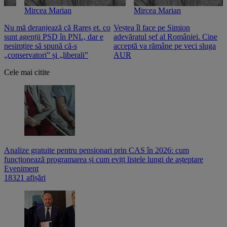
Mircea Marian
Mircea Marian
Nu mă deranjează că Rareș et. co
Veștea îl face pe Simion
S
sunt agenții PSD în PNL, dar e
adevăratul șef al României. Cine
n
nesimțire să spună că-s
acceptă va rămâne pe veci sluga
o
„conservatori” și „liberali”
AUR
Cele mai citite
Analize gratuite pentru pensionari prin CAS în 2026: cum
funcționează programarea și cum eviți listele lungi de așteptare
Eveniment
18321 afișări