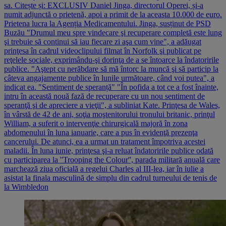
sa. Citește și: EXCLUSIV Daniel Jinga, directorul Operei, și-a
numit adjunctă o prietenă, apoi a primit de la aceasta 10.000 de euro.
Prietena lucra la Agenția Medicamentului. Jinga, susținut de PSD
Buzău "Drumul meu spre vindecare şi recuperare completă este lung
şi trebuie să continui să iau fiecare zi aşa cum vine", a adăugat
prinţesa în cadrul videoclipului filmat în Norfolk şi publicat pe
reţelele sociale, exprimându-şi dorinţa de a se întoarce la îndatoririle
publice. "Aştept cu nerăbdare să mă întorc la muncă şi să particip la
câteva angajamente publice în lunile următoare, când voi putea", a
indicat ea. "Sentiment de speranță" "În pofida a tot ce a fost înainte,
intru în această nouă fază de recuperare cu un nou sentiment de
speranţă şi de apreciere a vieţii", a subliniat Kate. Prinţesa de Wales,
în vârstă de 42 de ani, soţia moştenitorului tronului britanic, prinţul
William, a suferit o intervenţie chirurgicală majoră în zona
abdomenului în luna ianuarie, care a pus în evidenţă prezenţa
cancerului. De atunci, ea a urmat un tratament împotriva acestei
maladii. În luna iunie, prinţesa şi-a reluat îndatoririle publice odată
cu participarea la ''Trooping the Colour'', parada militară anuală care
marchează ziua oficială a regelui Charles al III-lea, iar în iulie a
asistat la finala masculină de simplu din cadrul turneului de tenis de
la Wimbledon