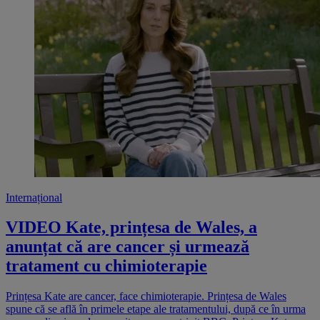
Internațional
VIDEO Kate, prințesa de Wales, a
anunțat că are cancer și urmează
tratament cu chimioterapie
Prințesa Kate are cancer, face chimioterapie. Prințesa de Wales
spune că se află în primele etape ale tratamentului, după ce în urma