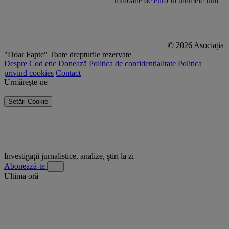
milioane de euro în ultimele luni
p
© 2026 Asociația
"Doar Fapte"
Toate drepturile rezervate
Despre
Cod etic
Donează
Politica de confidențialitate
Politica
privind cookies
Contact
Urmărește-ne
Setări Cookie
Investigații jurnalistice, analize, știri la zi
Abonează-te
Ultima oră