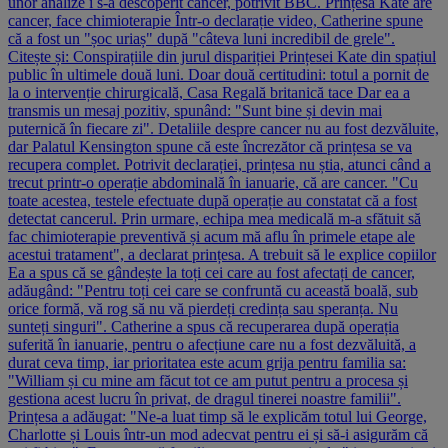
unor analize i s-a descoperit cancer, potrivit BBC. Prințesa Kate are
cancer, face chimioterapie Într-o declarație video, Catherine spune
că a fost un "șoc uriaș" după "câteva luni incredibil de grele".
Citește și: Conspirațiile din jurul dispariției Prințesei Kate din spațiul
public în ultimele două luni. Doar două certitudini: totul a pornit de
la o intervenție chirurgicală, Casa Regală britanică tace Dar ea a
transmis un mesaj pozitiv, spunând: "Sunt bine și devin mai
puternică în fiecare zi". Detaliile despre cancer nu au fost dezvăluite,
dar Palatul Kensington spune că este încrezător că prințesa se va
recupera complet. Potrivit declarației, prințesa nu știa, atunci când a
trecut printr-o operație abdominală în ianuarie, că are cancer. "Cu
toate acestea, testele efectuate după operație au constatat că a fost
detectat cancerul. Prin urmare, echipa mea medicală m-a sfătuit să
fac chimioterapie preventivă și acum mă aflu în primele etape ale
acestui tratament", a declarat prințesa. A trebuit să le explice copiilor
Ea a spus că se gândește la toți cei care au fost afectați de cancer,
adăugând: "Pentru toți cei care se confruntă cu această boală, sub
orice formă, vă rog să nu vă pierdeți credința sau speranța. Nu
sunteți singuri". Catherine a spus că recuperarea după operația
suferită în ianuarie, pentru o afecțiune care nu a fost dezvăluită, a
durat ceva timp, iar prioritatea este acum grija pentru familia sa:
"William și cu mine am făcut tot ce am putut pentru a procesa și
gestiona acest lucru în privat, de dragul tinerei noastre familii".
Prințesa a adăugat: "Ne-a luat timp să le explicăm totul lui George,
Charlotte și Louis într-un mod adecvat pentru ei și să-i asigurăm că