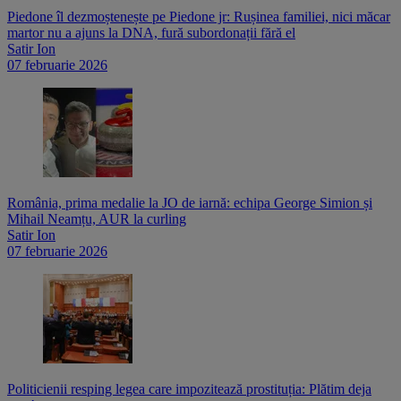
Piedone îl dezmoștenește pe Piedone jr: Rușinea familiei, nici măcar
martor nu a ajuns la DNA, fură subordonații fără el
Satir Ion
07 februarie 2026
România, prima medalie la JO de iarnă: echipa George Simion și
Mihail Neamțu, AUR la curling
Satir Ion
07 februarie 2026
Politicienii resping legea care impozitează prostituția: Plătim deja