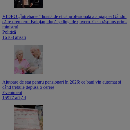
VIDEO „Întrebarea” lipsită de etică profesională a angajatei Gândul
către premierul Bolojan, după ședința de guvern. Ce a răspuns prim-
ministrul
Politică
16163 afișări
Ajutoare de stat pentru pensionari în 2026: ce bani vin automat și
când trebuie depusă o cerere
Eveniment
15977 afișări