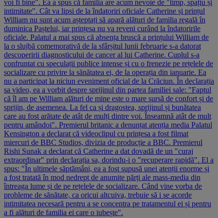
voi fi bine". Ea a spus că familia are acum nevoie de "timp, spațiu și
intimitate". Cât va lipsi de la îndatoriri oficiale Catherine și prințul
William nu sunt acum așteptați să apară alături de familia regală în
duminica Paștelui, iar prințesa nu va reveni curând la îndatoririle
oficiale. Palatul a mai spus că absența bruscă a prințului William de
la o slujbă comemorativă de la sfârșitul lunii februarie s-a datorat
descoperirii diagnosticului de cancer al lui Catherine. Cuplul s-a
confruntat cu speculații publice intense și cu o frenezie pe rețelele de
socializare cu privire la sănătatea ei, de la operația din ianuarie. Ea
nu a participat la niciun eveniment oficial de la Crăciun. În declarația
sa video, ea a vorbit despre sprijinul din partea familiei sale: "Faptul
că îl am pe William alături de mine este o mare sursă de confort și de
sprijin, de asemenea. La fel ca și dragostea, sprijinul și bunătatea
care au fost arătate de atât de mulți dintre voi. Înseamnă atât de mult
pentru amândoi". Premierul britanic a denunțat atenția media Palatul
Kensington a declarat că videoclipul cu prințesa a fost filmat
miercuri de BBC Studios, divizia de producție a BBC. Premierul
Rishi Sunak a declarat că Catherine a dat dovadă de un "curaj
extraordinar" prin declarația sa, dorindu-i o "recuperare rapidă". El a
spus: "În ultimele săptămâni, ea a fost supusă unei atenții enorme și
a fost tratată în mod nedrept de anumite părți ale mass-media din
întreaga lume și de pe rețelele de socializare. Când vine vorba de
probleme de sănătate, ca oricui altcuiva, trebuie să i se acorde
intimitatea necesară pentru a se concentra pe tratamentul ei și pentru
a fi alături de familia ei care o iubește".