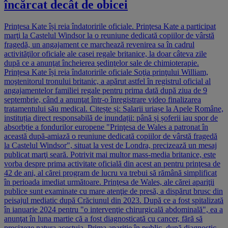
încărcat decât de obicei
Prințesa Kate își reia îndatoririle oficiale. Prinţesa Kate a participat
marţi la Castelul Windsor la o reuniune dedicată copiilor de vârstă
fragedă, un angajament ce marchează revenirea sa în cadrul
activităţilor oficiale ale casei regale britanice, la doar câteva zile
după ce a anunţat încheierea şedinţelor sale de chimioterapie.
Prințesa Kate își reia îndatoririle oficiale Soţia prinţului William,
moştenitorul tronului britanic, a apărut astfel în registrul oficial al
angajamentelor familiei regale pentru prima dată după ziua de 9
septembrie, când a anunţat într-o înregistrare video finalizarea
tratamentului său medical. Citește și: Salarii uriașe la Apele Române,
instituția direct responsabilă de inundații: până și șoferii iau spor de
absorbție a fondurilor europene "Prinţesa de Wales a patronat în
această după-amiază o reuniune dedicată copiilor de vârstă fragedă
la Castelul Windsor", situat la vest de Londra, precizează un mesaj
publicat marţi seară. Potrivit mai multor mass-media britanice, este
vorba despre prima activitate oficială din acest an pentru prinţesa de
42 de ani, al cărei program de lucru va trebui să rămână simplificat
în perioada imediat următoare. Prinţesa de Wales, ale cărei apariţii
publice sunt examinate cu mare atenţie de presă, a dispărut brusc din
peisajul mediatic după Crăciunul din 2023. După ce a fost spitalizată
în ianuarie 2024 pentru "o intervenţie chirurgicală abdominală", ea a
anunţat în luna martie că a fost diagnosticată cu cancer, fără să
precizeze natura acestuia. Prima apariție în public, după diagnostic