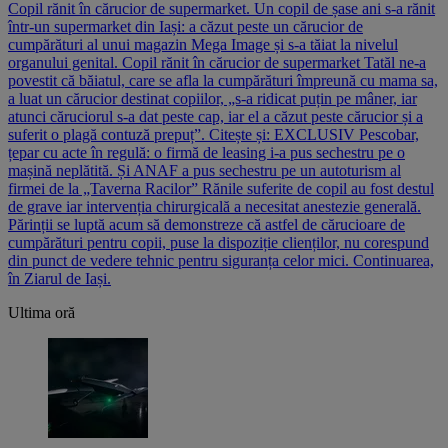
Copil rănit în cărucior de supermarket. Un copil de șase ani s-a rănit
într-un supermarket din Iași: a căzut peste un cărucior de
cumpărături al unui magazin Mega Image și s-a tăiat la nivelul
organului genital. Copil rănit în cărucior de supermarket Tatăl ne-a
povestit că băiatul, care se afla la cumpărături împreună cu mama sa,
a luat un cărucior destinat copiilor, „s-a ridicat puțin pe mâner, iar
atunci căruciorul s-a dat peste cap, iar el a căzut peste cărucior și a
suferit o plagă contuză prepuț”. Citește și: EXCLUSIV Pescobar,
țepar cu acte în regulă: o firmă de leasing i-a pus sechestru pe o
mașină neplătită. Și ANAF a pus sechestru pe un autoturism al
firmei de la „Taverna Racilor” Rănile suferite de copil au fost destul
de grave iar intervenția chirurgicală a necesitat anestezie generală.
Părinții se luptă acum să demonstreze că astfel de cărucioare de
cumpărături pentru copii, puse la dispoziție clienților, nu corespund
din punct de vedere tehnic pentru siguranța celor mici. Continuarea,
în Ziarul de Iași.
Ultima oră