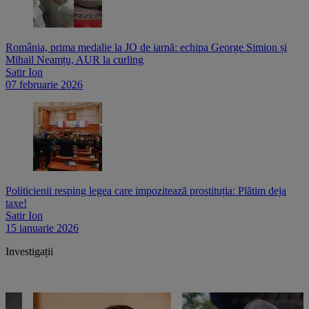
România, prima medalie la JO de iarnă: echipa George Simion și
Mihail Neamțu, AUR la curling
Satir Ion
07 februarie 2026
Politicienii resping legea care impozitează prostituția: Plătim deja
taxe!
Satir Ion
15 ianuarie 2026
Investigații