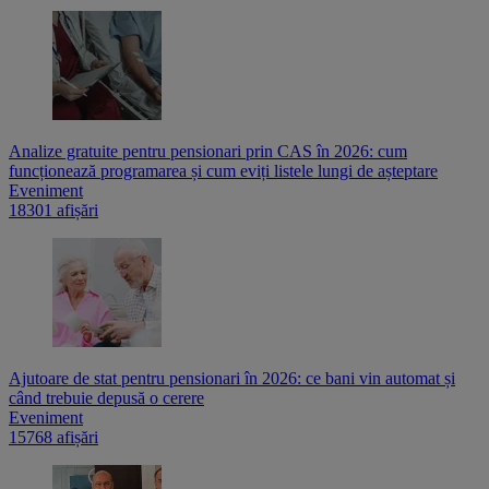
Analize gratuite pentru pensionari prin CAS în 2026: cum
funcționează programarea și cum eviți listele lungi de așteptare
Eveniment
18301 afișări
Ajutoare de stat pentru pensionari în 2026: ce bani vin automat și
când trebuie depusă o cerere
Eveniment
15768 afișări