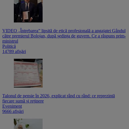
VIDEO „Întrebarea” lipsită de etică profesională a angajatei Gândul
către premierul Bolojan, după ședința de guvern. Ce a răspuns prim-
ministrul
Politică
14789 afișări
Talonul de pensie în 2026, explicat rând cu rând: ce reprezintă
fiecare sumă și reținere
Eveniment
9666 afișări