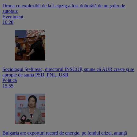
Drona cu explozibil de la Leipzig a fost doborâtă de un şofer de
autobuz
Eveniment
16:28
Sociologul Ștefureac, directorul INSCOP, spune că AUR crește și se
apropie de suma PSD, PNL, USR
Politică
15:55
Bulgaria are exporturi record de energie, pe fondul crizei, anunță