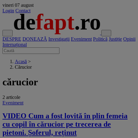
vineri
07 august
Login
Contact
DESPRE
DONEAZĂ
Investigații
Eveniment
Politică
Justiție
Opinii
Internațional
Acasă
>
Cărucior
cărucior
2 articole
Eveniment
VIDEO Cum a fost lovită în plin femeia
cu copil în cărucior pe trecerea de
pietoni. Șoferul, reținut