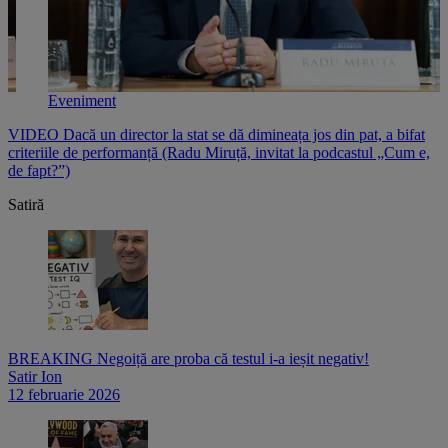
Eveniment
e
VIDEO Dacă un director la stat se dă dimineața jos din pat, a bifat
V
criteriile de performanță (Radu Miruță, invitat la podcastul „Cum e,
i
de fapt?”)
p
Satiră
BREAKING Negoiță are proba că testul i-a ieșit negativ!
Satir Ion
12 februarie 2026