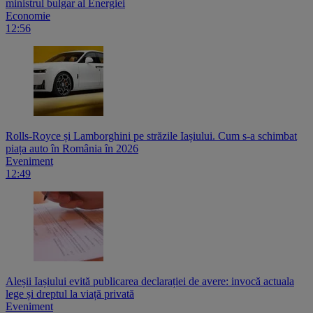
ministrul bulgar al Energiei
Economie
12:56
Rolls-Royce și Lamborghini pe străzile Iașiului. Cum s-a schimbat
piața auto în România în 2026
Eveniment
12:49
Aleșii Iașiului evită publicarea declarației de avere: invocă actuala
lege și dreptul la viață privată
Eveniment