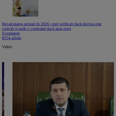
Recalcularea pensiei în 2026: cum verificați dacă decizia este
corectă și unde o contestați dacă apar erori
Eveniment
8554 afișări
Video