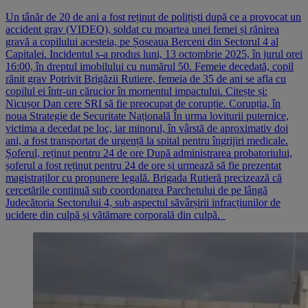
Un tânăr de 20 de ani a fost reținut de polițiști după ce a provocat un
accident grav (VIDEO), soldat cu moartea unei femei și rănirea
gravă a copilului acesteia, pe Șoseaua Berceni din Sectorul 4 al
Capitalei. Incidentul s-a produs luni, 13 octombrie 2025, în jurul orei
16:00, în dreptul imobilului cu numărul 50. Femeie decedată, copil
rănit grav Potrivit Brigăzii Rutiere, femeia de 35 de ani se afla cu
copilul ei într-un cărucior în momentul impactului. Citește și:
Nicușor Dan cere SRI să fie preocupat de corupție. Corupția, în
noua Strategie de Securitate Națională În urma loviturii puternice,
victima a decedat pe loc, iar minorul, în vârstă de aproximativ doi
ani, a fost transportat de urgență la spital pentru îngrijiri medicale.
Șoferul, reținut pentru 24 de ore După administrarea probatoriului,
șoferul a fost reținut pentru 24 de ore și urmează să fie prezentat
magistraților cu propunere legală. Brigada Rutieră precizează că
cercetările continuă sub coordonarea Parchetului de pe lângă
Judecătoria Sectorului 4, sub aspectul săvârșirii infracțiunilor de
ucidere din culpă și vătămare corporală din culpă.