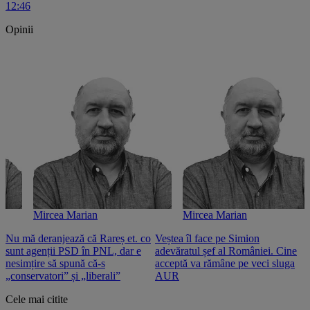
12:46
Opinii
Mircea Marian
Mircea Marian
Nu mă deranjează că Rareș et. co
Veștea îl face pe Simion
S
sunt agenții PSD în PNL, dar e
adevăratul șef al României. Cine
n
nesimțire să spună că-s
acceptă va rămâne pe veci sluga
o
„conservatori” și „liberali”
AUR
Cele mai citite