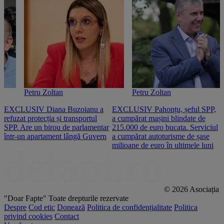
Petru Zoltan
Petru Zoltan
EXCLUSIV Diana Buzoianu a
EXCLUSIV Pahonțu, șeful SPP,
E
refuzat protecția și transportul
a cumpărat mașini blindate de
u
SPP. Are un birou de parlamentar
215.000 de euro bucata. Serviciul
c
într-un apartament lângă Guvern
a cumpărat autoturisme de șase
O
milioane de euro în ultimele luni
p
© 2026 Asociația
"Doar Fapte"
Toate drepturile rezervate
Despre
Cod etic
Donează
Politica de confidențialitate
Politica
privind cookies
Contact