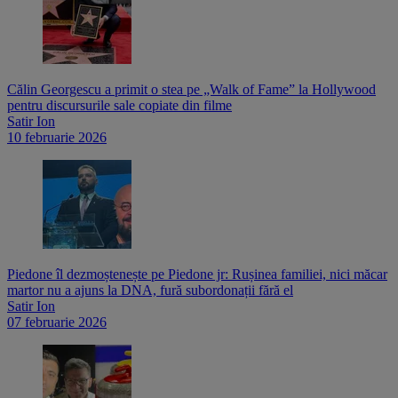
Călin Georgescu a primit o stea pe „Walk of Fame” la Hollywood
pentru discursurile sale copiate din filme
Satir Ion
10 februarie 2026
Piedone îl dezmoștenește pe Piedone jr: Rușinea familiei, nici măcar
martor nu a ajuns la DNA, fură subordonații fără el
Satir Ion
07 februarie 2026