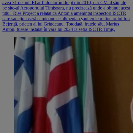
avea 31 de ani. El ar fi doctor în drept din 2010, dar CV-ul său, de
pe site-ul Aeroportului Timișoara, nu precizează unde a obținut acest
titlu. Rise Project a relatat că Anton a amenințat inspectori ISCTR
care sancționaseră camioane ce alimentau șantierele milionarului Ion
Bejeriță, prieten al lui Grindeanu. Totodată, fratele său, Marius
Anton, fusese instalat în vara lui 2024 la șefia ISCTR Timiș.