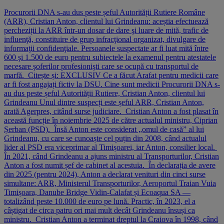
Procurorii DNA s-au dus peste șeful Autorității Rutiere Române
(ARR), Cristian Anton, clientul lui Grindeanu: aceștia efectuează
percheziții la ARR într-un dosar de dare şi luare de mită, trafic de
influenţă, constituire de grup infracţional organizat, divulgare de
informaţii confidenţiale. Persoanele suspectate ar fi luat mită între
600 şi 1.500 de euro pentru subiectele la examenul pentru atestatele
necesare şoferilor profesionişti care se ocupă cu transportul de
marfă. Citește și: EXCLUSIV Ce a făcut Arafat pentru medicii care
ar fi fost angajați fictiv la DSU. Cine sunt medicii Procurorii DNA s-
au dus peste șeful Autorității Rutiere, Cristian Anton, clientul lui
Grindeanu Unul dintre suspecți este șeful ARR, Cristian Anton,
arată Agerpres, citând surse judiciare. Cristian Anton a fost plasat în
această funcție în noiembrie 2025 de către actualul ministru, Ciprian
Șerban (PSD). Însă Anton este considerat „omul de casă” al lui
Grindeanu, cu care se cunoaște cel puțin din 2008, când actualul
lider al PSD era viceprimar al Timișoarei, iar Anton, consilier local.
În 2021, când Grindeanu a ajuns ministru al Transporturilor, Cristian
Anton a fost numit șef de cabinet al acestuia. În declarația de avere
din 2025 (pentru 2024), Anton a declarat venituri din cinci surse
simultane: ARR, Ministerul Transporturilor, Aeroportul Traian Vuia
Timișoara, Danube Bridge Vidin-Calafat și Ecoaqua SA —
totalizând peste 10.000 de euro pe lună. Practic, în 2023, el a
câștigat de circa patru ori mai mult decât Grindeanu însuși ca
ministru. Cristian Anton a terminat dreptul la Craiova în 1998, când