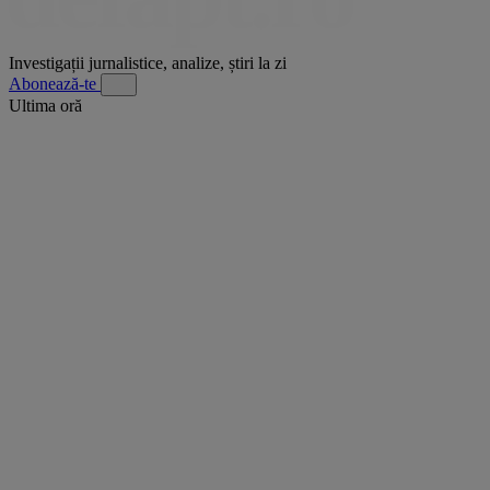
Investigații jurnalistice, analize, știri la zi
Abonează-te
Ultima oră