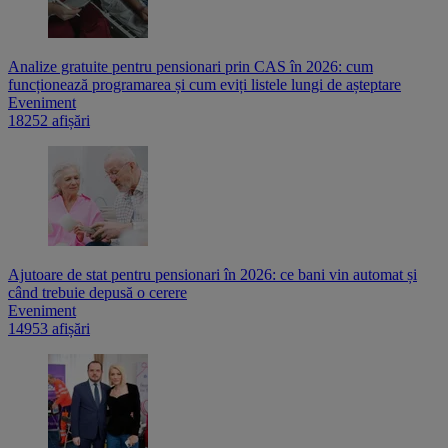
Analize gratuite pentru pensionari prin CAS în 2026: cum
funcționează programarea și cum eviți listele lungi de așteptare
Eveniment
18252 afișări
Ajutoare de stat pentru pensionari în 2026: ce bani vin automat și
când trebuie depusă o cerere
Eveniment
14953 afișări