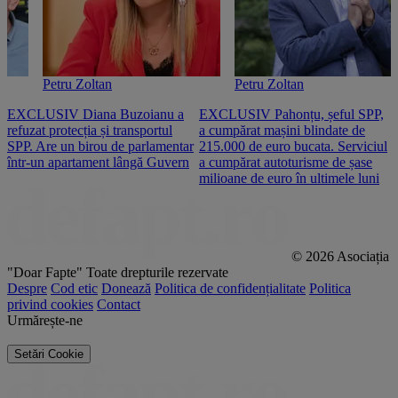
Petru Zoltan
Petru Zoltan
EXCLUSIV Diana Buzoianu a
EXCLUSIV Pahonțu, șeful SPP,
E
refuzat protecția și transportul
a cumpărat mașini blindate de
u
SPP. Are un birou de parlamentar
215.000 de euro bucata. Serviciul
c
într-un apartament lângă Guvern
a cumpărat autoturisme de șase
O
milioane de euro în ultimele luni
p
© 2026 Asociația
"Doar Fapte"
Toate drepturile rezervate
Despre
Cod etic
Donează
Politica de confidențialitate
Politica
privind cookies
Contact
Urmărește-ne
Setări Cookie