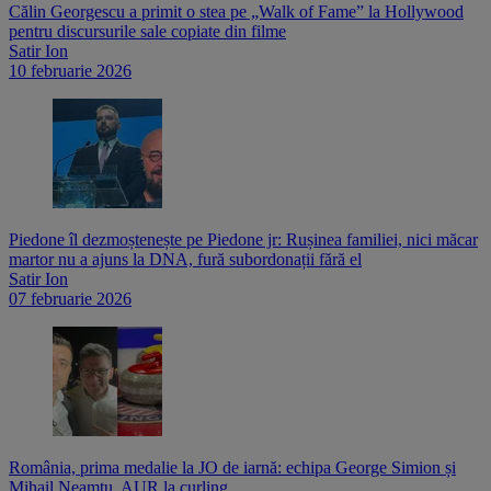
Călin Georgescu a primit o stea pe „Walk of Fame” la Hollywood
pentru discursurile sale copiate din filme
Satir Ion
10 februarie 2026
Piedone îl dezmoștenește pe Piedone jr: Rușinea familiei, nici măcar
martor nu a ajuns la DNA, fură subordonații fără el
Satir Ion
07 februarie 2026
România, prima medalie la JO de iarnă: echipa George Simion și
Mihail Neamțu, AUR la curling