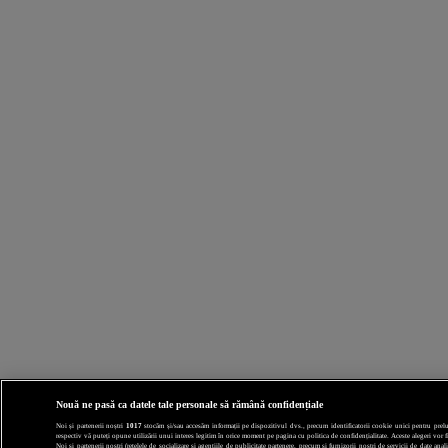
Nouă ne pasă ca datele tale personale să rămână confidențiale
Noi și partenerii noștri
1017
stocăm și/sau accesăm informații pe dispozitivul dvs., precum identificatorii cookie unici pentru prelucr
respectiv vă puteți opune utilizării unui interes legitim în orice moment pe pagina cu politica de confidențialitate. Aceste alegeri vor fi
Noi si partenerii nostri (retelele de socializare si agentiile de publicitate partenere, precum si furnizorii nostri de servicii de date a