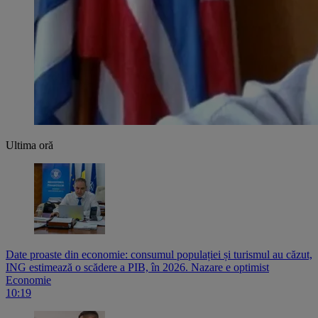
Ultima oră
Date proaste din economie: consumul populației și turismul au căzut,
ING estimează o scădere a PIB, în 2026. Nazare e optimist
Economie
10:19