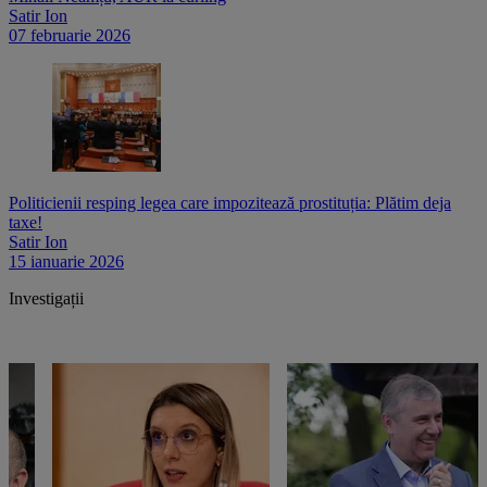
Satir Ion
07 februarie 2026
Politicienii resping legea care impozitează prostituția: Plătim deja
taxe!
Satir Ion
15 ianuarie 2026
Investigații