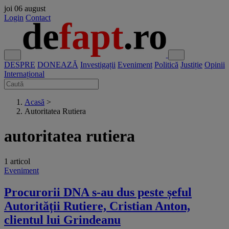
joi
06 august
Login
Contact
DESPRE
DONEAZĂ
Investigații
Eveniment
Politică
Justiție
Opinii
Internațional
Acasă
>
Autoritatea Rutiera
autoritatea rutiera
1 articol
Eveniment
Procurorii DNA s-au dus peste șeful
Autorității Rutiere, Cristian Anton,
clientul lui Grindeanu