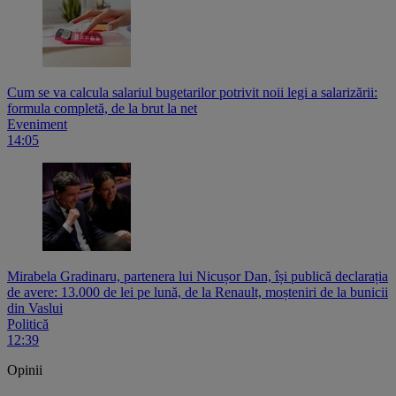
Cum se va calcula salariul bugetarilor potrivit noii legi a salarizării:
formula completă, de la brut la net
Eveniment
14:05
Mirabela Gradinaru, partenera lui Nicușor Dan, își publică declarația
de avere: 13.000 de lei pe lună, de la Renault, moșteniri de la bunicii
din Vaslui
Politică
12:39
Opinii