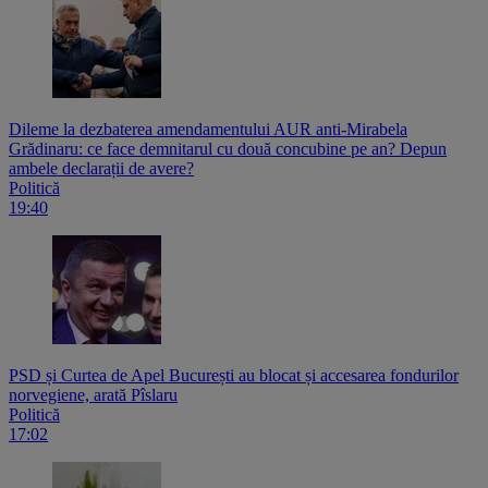
Dileme la dezbaterea amendamentului AUR anti-Mirabela
Grădinaru: ce face demnitarul cu două concubine pe an? Depun
ambele declarații de avere?
Politică
19:40
PSD și Curtea de Apel București au blocat și accesarea fondurilor
norvegiene, arată Pîslaru
Politică
17:02