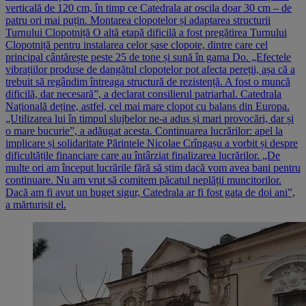
verticală de 120 cm, în timp ce Catedrala ar oscila doar 30 cm – de
patru ori mai puțin. Montarea clopotelor și adaptarea structurii
Turnului Clopotniță O altă etapă dificilă a fost pregătirea Turnului
Clopotniță pentru instalarea celor șase clopote, dintre care cel
principal cântărește peste 25 de tone și sună în gama Do. „Efectele
vibrațiilor produse de dangătul clopotelor pot afecta pereții, așa că a
trebuit să regândim întreaga structură de rezistență. A fost o muncă
dificilă, dar necesară”, a declarat consilierul patriarhal. Catedrala
Națională deține, astfel, cel mai mare clopot cu balans din Europa.
„Utilizarea lui în timpul slujbelor ne-a adus și mari provocări, dar și
o mare bucurie”, a adăugat acesta. Continuarea lucrărilor: apel la
implicare și solidaritate Părintele Nicolae Crîngașu a vorbit și despre
dificultățile financiare care au întârziat finalizarea lucrărilor. „De
multe ori am început lucrările fără să știm dacă vom avea bani pentru
continuare. Nu am vrut să comitem păcatul neplății muncitorilor.
Dacă am fi avut un buget sigur, Catedrala ar fi fost gata de doi ani”,
a mărturisit el.