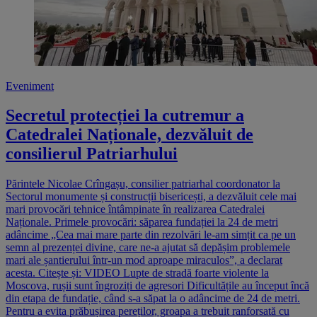
Eveniment
Secretul protecției la cutremur a
Catedralei Naționale, dezvăluit de
consilierul Patriarhului
Părintele Nicolae Crîngașu, consilier patriarhal coordonator la
Sectorul monumente și construcții bisericești, a dezvăluit cele mai
mari provocări tehnice întâmpinate în realizarea Catedralei
Naționale. Primele provocări: săparea fundației la 24 de metri
adâncime „Cea mai mare parte din rezolvări le-am simțit ca pe un
semn al prezenței divine, care ne-a ajutat să depășim problemele
mari ale șantierului într-un mod aproape miraculos”, a declarat
acesta. Citește și: VIDEO Lupte de stradă foarte violente la
Moscova, rușii sunt îngroziți de agresori Dificultățile au început încă
din etapa de fundație, când s-a săpat la o adâncime de 24 de metri.
Pentru a evita prăbușirea pereților, groapa a trebuit ranforsată cu