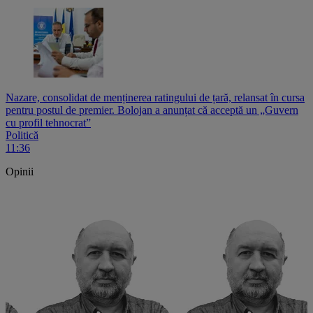
Nazare, consolidat de menținerea ratingului de țară, relansat în cursa
pentru postul de premier. Bolojan a anunțat că acceptă un „Guvern
cu profil tehnocrat”
Politică
11:36
Opinii