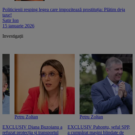
Politicienii resping legea care impozitează prostituția: Plătim deja
taxe!
Satir Ion
15 ianuarie 2026
Investigații
Petru Zoltan
Petru Zoltan
EXCLUSIV Diana Buzoianu a
EXCLUSIV Pahonțu, șeful SPP,
E
refuzat protecția și transportul
a cumpărat mașini blindate de
u