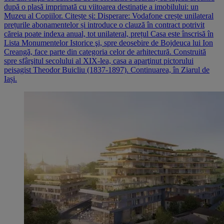
după o plasă imprimată cu viitoarea destinaţie a imobilului: un
Muzeu al Copiilor. Citește și: Disperare: Vodafone crește unilateral
prețurile abonamentelor și introduce o clauză în contract potrivit
căreia poate indexa anual, tot unilateral, prețul Casa este înscrisă în
Lista Monumentelor Istorice şi, spre deosebire de Bojdeuca lui Ion
Creangă, face parte din categoria celor de arhitectură. Construită
spre sfârşitul secolului al XIX-lea, casa a aparţinut pictorului
peisagist Theodor Buicliu (1837-1897). Continuarea, în Ziarul de
Iași.