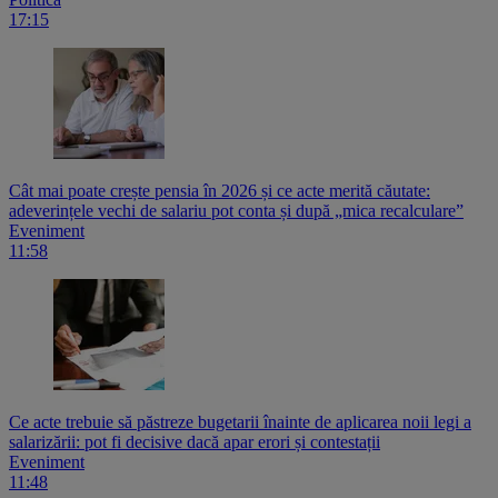
17:15
Cât mai poate crește pensia în 2026 și ce acte merită căutate:
adeverințele vechi de salariu pot conta și după „mica recalculare”
Eveniment
11:58
Ce acte trebuie să păstreze bugetarii înainte de aplicarea noii legi a
salarizării: pot fi decisive dacă apar erori și contestații
Eveniment
11:48