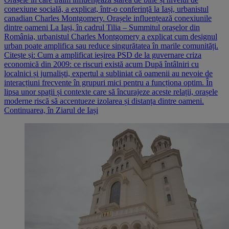
conexiune socială, a explicat, într-o conferință la Iași, urbanistul
canadian Charles Montgomery. Orașele influențează conexiunile
dintre oameni La Iași, în cadrul Tilia – Summitul orașelor din
România, urbanistul Charles Montgomery a explicat cum designul
urban poate amplifica sau reduce singurătatea în marile comunități.
Citește și: Cum a amplificat ieșirea PSD de la guvernare criza
economică din 2009: ce riscuri există acum După întâlniri cu
localnici și jurnaliști, expertul a subliniat că oamenii au nevoie de
interacțiuni frecvente în grupuri mici pentru a funcționa optim. În
lipsa unor spații și contexte care să încurajeze aceste relații, orașele
moderne riscă să accentueze izolarea și distanța dintre oameni.
Continuarea, în Ziarul de Iași