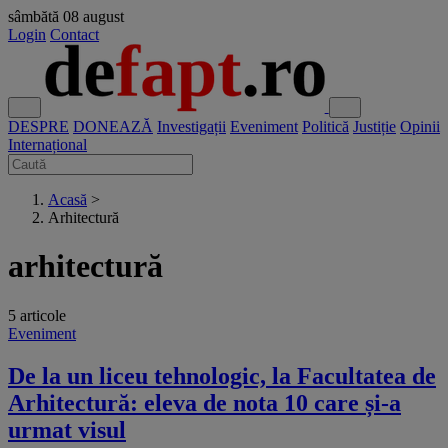
sâmbătă
08 august
Login
Contact
DESPRE
DONEAZĂ
Investigații
Eveniment
Politică
Justiție
Opinii
Internațional
Acasă
>
Arhitectură
arhitectură
5 articole
Eveniment
De la un liceu tehnologic, la Facultatea de
Arhitectură: eleva de nota 10 care și-a
urmat visul