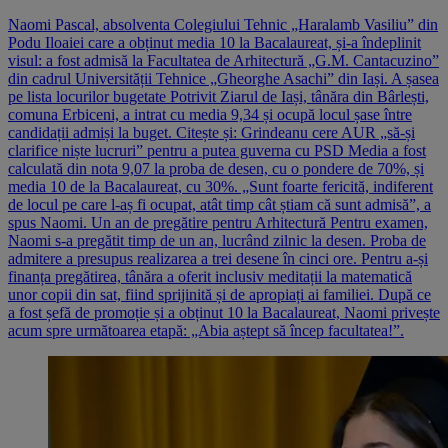
Naomi Pascal, absolventa Colegiului Tehnic „Haralamb Vasiliu” din
Podu Iloaiei care a obținut media 10 la Bacalaureat, și-a îndeplinit
visul: a fost admisă la Facultatea de Arhitectură „G.M. Cantacuzino”
din cadrul Universității Tehnice „Gheorghe Asachi” din Iași. A șasea
pe lista locurilor bugetate Potrivit Ziarul de Iași, tânăra din Bârlești,
comuna Erbiceni, a intrat cu media 9,34 și ocupă locul șase între
candidații admiși la buget. Citește și: Grindeanu cere AUR „să-și
clarifice niște lucruri” pentru a putea guverna cu PSD Media a fost
calculată din nota 9,07 la proba de desen, cu o pondere de 70%, și
media 10 de la Bacalaureat, cu 30%. „Sunt foarte fericită, indiferent
de locul pe care l-aș fi ocupat, atât timp cât știam că sunt admisă”, a
spus Naomi. Un an de pregătire pentru Arhitectură Pentru examen,
Naomi s-a pregătit timp de un an, lucrând zilnic la desen. Proba de
admitere a presupus realizarea a trei desene în cinci ore. Pentru a-și
finanța pregătirea, tânăra a oferit inclusiv meditații la matematică
unor copii din sat, fiind sprijinită și de apropiați ai familiei. După ce
a fost șefă de promoție și a obținut 10 la Bacalaureat, Naomi privește
acum spre următoarea etapă: „Abia aștept să încep facultatea!”.