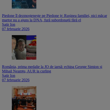
Piedone îl dezmoștenește pe Piedone jr: Rușinea familiei, nici măcar
martor nu a ajuns la DNA, fură subordonații fără el
Satir Ion
07 februarie 2026
România, prima medalie la JO de iarnă: echipa George Simion și
Mihail Neamțu, AUR la curling
Satir Ion
07 februarie 2026