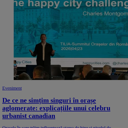
Eveniment
De ce ne simțim singuri în orașe
aglomerate: explicațiile unui celebru
urbanist canadian
Orașele în care trăim influențează starea de bine și nivelul de