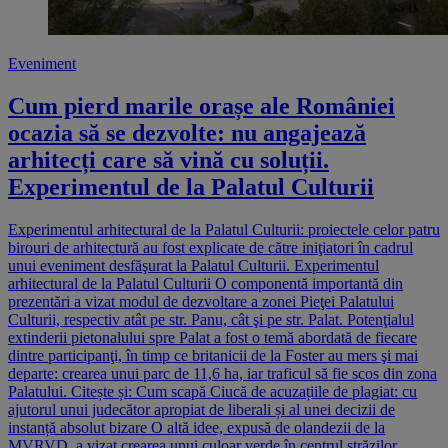
Eveniment
Cum pierd marile orașe ale României
ocazia să se dezvolte: nu angajează
arhitecți care să vină cu soluții.
Experimentul de la Palatul Culturii
Experimentul arhitectural de la Palatul Culturii: proiectele celor patru
birouri de arhitectură au fost explicate de către iniţiatori în cadrul
unui eveniment desfăşurat la Palatul Culturii. Experimentul
arhitectural de la Palatul Culturii O componentă importantă din
prezentări a vizat modul de dezvoltare a zonei Pieţei Palatului
Culturii, respectiv atât pe str. Panu, cât şi pe str. Palat. Potenţialul
extinderii pietonalului spre Palat a fost o temă abordată de fiecare
dintre participanţi, în timp ce britanicii de la Foster au mers şi mai
departe: crearea unui parc de 11,6 ha, iar traficul să fie scos din zona
Palatului. Citește și: Cum scapă Ciucă de acuzațiile de plagiat: cu
ajutorul unui judecător apropiat de liberali și al unei decizii de
instanță absolut bizare O altă idee, expusă de olandezii de la
MVRVD, a vizat crearea unui culoar verde în centrul străzilor.