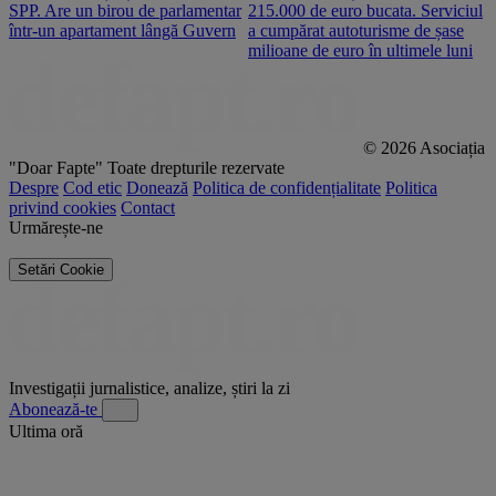
SPP. Are un birou de parlamentar
215.000 de euro bucata. Serviciul
c
într-un apartament lângă Guvern
a cumpărat autoturisme de șase
O
milioane de euro în ultimele luni
p
© 2026 Asociația
"Doar Fapte"
Toate drepturile rezervate
Despre
Cod etic
Donează
Politica de confidențialitate
Politica
privind cookies
Contact
Urmărește-ne
Setări Cookie
Investigații jurnalistice, analize, știri la zi
Abonează-te
Ultima oră