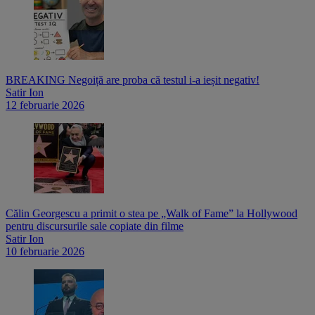
BREAKING Negoiță are proba că testul i-a ieșit negativ!
Satir Ion
12 februarie 2026
Călin Georgescu a primit o stea pe „Walk of Fame” la Hollywood
pentru discursurile sale copiate din filme
Satir Ion
10 februarie 2026