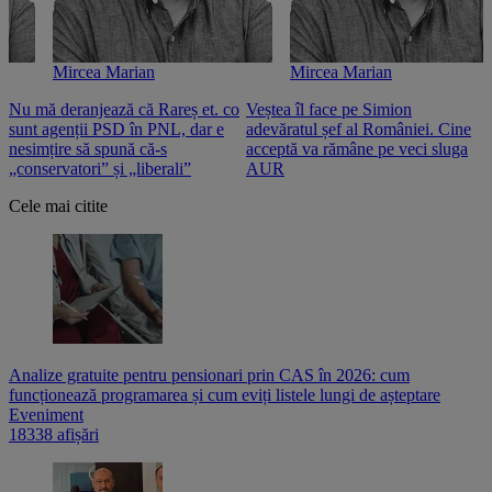
Mircea Marian
Mircea Marian
Nu mă deranjează că Rareș et. co
Veștea îl face pe Simion
S
sunt agenții PSD în PNL, dar e
adevăratul șef al României. Cine
n
nesimțire să spună că-s
acceptă va rămâne pe veci sluga
o
„conservatori” și „liberali”
AUR
Cele mai citite
Analize gratuite pentru pensionari prin CAS în 2026: cum
funcționează programarea și cum eviți listele lungi de așteptare
Eveniment
18338 afișări