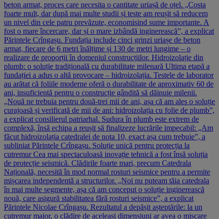
beton armat, proces care necesita o cantitate uriașă de oțel. „Costa
foarte mult, dar după mai multe studii și teste am reușit să reducem
un nivel din cele patru prevăzute, economisind sume importante. A
fost o mare încercare, dar și o mare izbândă inginerească”, a explicat
Părintele Crîngașu. Fundația include cinci grinzi uriașe de beton
armat, fiecare de 6 metri înălțime și 130 de metri lungime – o
realizare de proporții în domeniul construcțiilor. Hidroizolație din
plumb: o soluție tradițională cu durabilitate milenară Ultima etapă a
fundației a adus o altă provocare – hidroizolația. Testele de laborator
au arătat că foliile moderne oferă o durabilitate de aproximativ 60 de
ani, insuficientă pentru o construcție gândită să dăinuie milenii.
„Nouă ne trebuia pentru două-trei mii de ani, așa că am ales o soluție
curajoasă și verificată de mii de ani: hidroizolația cu folie de plumb”,
a explicat consilierul patriarhal. Sudura în plumb este extrem de
complexă, însă echipa a reușit să finalizeze lucrările impecabil: „Am
făcut hidroizolația catedralei de nota 10, exact așa cum trebuie”, a
subliniat Părintele Crîngașu. Soluție unică pentru protecția la
cutremur Cea mai spectaculoasă inovație tehnică a fost însă soluția
de protecție seismică. Clădirile foarte mari, precum Catedrala
Națională, necesită în mod normal rosturi seismice pentru a permite
mișcarea independentă a structurilor. „Noi nu puteam tăia catedrala
în mai multe segmente, așa că am conceput o soluție inginerească
nouă, care asigură stabilitatea fără rosturi seismice”, a explicat
Părintele Nicolae Crîngașu. Rezultatul a depășit așteptările: la un
cutremur major, o clădire de aceleași dimensiuni ar avea o mișcare