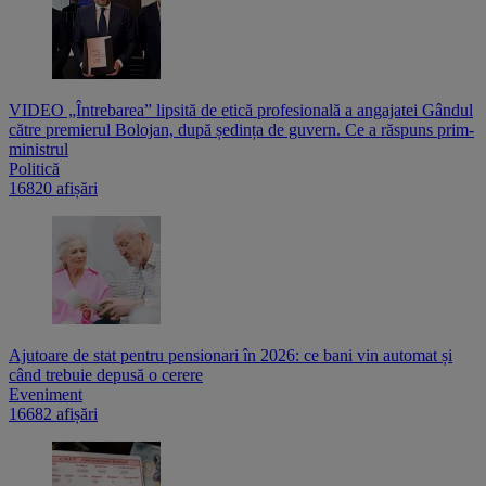
VIDEO „Întrebarea” lipsită de etică profesională a angajatei Gândul
către premierul Bolojan, după ședința de guvern. Ce a răspuns prim-
ministrul
Politică
16820 afișări
Ajutoare de stat pentru pensionari în 2026: ce bani vin automat și
când trebuie depusă o cerere
Eveniment
16682 afișări