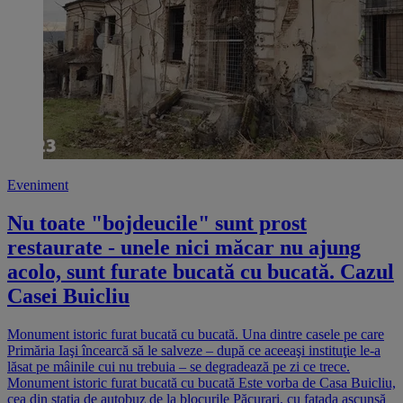
Eveniment
Nu toate "bojdeucile" sunt prost
restaurate - unele nici măcar nu ajung
acolo, sunt furate bucată cu bucată. Cazul
Casei Buicliu
Monument istoric furat bucată cu bucată. Una dintre casele pe care
Primăria Iaşi încearcă să le salveze – după ce aceeaşi instituţie le-a
lăsat pe mâinile cui nu trebuia – se degradează pe zi ce trece.
Monument istoric furat bucată cu bucată Este vorba de Casa Buicliu,
cea din staţia de autobuz de la blocurile Păcurari, cu faţada ascunsă