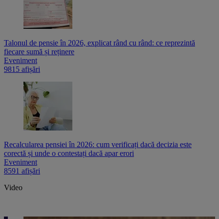
Talonul de pensie în 2026, explicat rând cu rând: ce reprezintă
fiecare sumă și reținere
Eveniment
9815 afișări
Recalcularea pensiei în 2026: cum verificați dacă decizia este
corectă și unde o contestați dacă apar erori
Eveniment
8591 afișări
Video