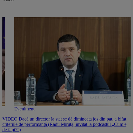
Eveniment
e
VIDEO Dacă un director la stat se dă dimineața jos din pat, a bifat
V
criteriile de performanță (Radu Miruță, invitat la podcastul „Cum e,
i
de fapt?”)
p