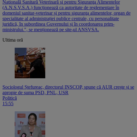
Naţională Sanitară Veterinară şi pentru Siguranţa Alimentelor
(A.N.S.V.S.A.) funcţionează ca autoritate de reglementare în
domeniul sanitar-veterinar și pentru siguranţa alimentelor, organ de
specialitate al administrației publice centrale, cu personalitate
juridică, în subordinea Guvernului și în coordonarea prim-
ministrului.", se menționează pe site-ul ANSVSA.
Ultima oră
Sociologul Ștefureac, directorul INSCOP, spune că AUR crește și se
apropie de suma PSD, PNL, USR
Politică
15:55