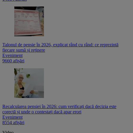
Talonul de pensie în 2026, explicat rând cu rând: ce reprezintă
fiecare sumă și reținere
Eveniment
9660 afișări
Recalcularea pensiei în 2026: cum verificați dacă decizia este
corectă și unde o contestați dacă apar erori
Eveniment
8554 afișări
Video