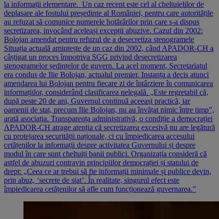
la informații elementare. Un caz recent este cel al cheltuielilor de
deplasare ale fostului președinte al României, pentru care autoritățile
au refuzat să comunice numerele hotărârilor prin care s-a dispus
secretizarea, invocând aceleași excepții abuzive. Cazul din 2002:
Bolojan amendat pentru refuzul de a desecretiza stenogramele
Situația actuală amintește de un caz din 2002, când APADOR-CH a
câștigat un proces împotriva SGG privind desecretizarea
stenogramelor ședințelor de guvern. La acel moment, Secretariatul
era condus de Ilie Bolojan, actualul premier. Instanța a decis atunci
amendarea lui Bolojan pentru fiecare zi de întârziere în comunicarea
informațiilor, considerând clasificarea nelegală. „Este regretabil că,
după peste 20 de ani, Guvernul continuă aceeași practică, iar
oamenii de stat, precum Ilie Bolojan, nu au învățat nimic între timp”,
arată asociația. Transparența administrativă, o condiție a democrației
APADOR-CH atrage atenția că secretizarea excesivă nu are legătură
cu protejarea securității naționale, ci cu împiedicarea accesului
cetățenilor la informații despre activitatea Guvernului și despre
modul în care sunt cheltuiți banii publici. Organizația consideră că
astfel de abuzuri contravin principiilor democrației și statului de
drept: „Ceea ce ar trebui să fie informații minimale și publice devin,
prin abuz, ‘secrete de stat’. În realitate, singurul efect este
împiedicarea cetățenilor să afle cum funcționează guvernarea.”