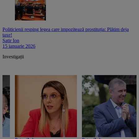
Politicienii resping legea care impozitează prostituția: Plătim deja
taxe!
Satir Ion
15 ianuarie 2026
Investigații