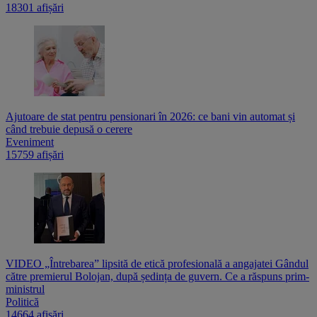
18301 afișări
Ajutoare de stat pentru pensionari în 2026: ce bani vin automat și
când trebuie depusă o cerere
Eveniment
15759 afișări
VIDEO „Întrebarea” lipsită de etică profesională a angajatei Gândul
către premierul Bolojan, după ședința de guvern. Ce a răspuns prim-
ministrul
Politică
14664 afișări