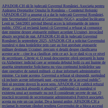
APADOR-CH dă în judecată Guvernul României. Asociația pentru
Apărarea Drepturilor Omului în România – Comitetul Helsinki
(APADOR-CH) a anunțat că a dat în judecată Guvernul României,
prin Secretariatul General al Guvernului (SGG), acuzând încălcarea
Legii nr. 544/2001 privind liberul acces la informațiile de interes
public. ONG-ul reclamă faptul că Guvernul a refuzat să comunice
date minime despre ajutoarele militare acordate Ucrainei, invocând
abuziv secretul de stat. APADOR-CH dă în judecată Guvernul
României În septembrie 2025, APADOR-CH a solicitat Guvernului
numărul și data hotărârilor prin care au fost aprobate ajutoarele
militare destinate Ucrainei, precum și detalii despre clasificarea
acestor acte – cine le-a clasificat, prin ce act, la ce dată și cu ce nivel
de secretizare. Citește și: O nouă descoperire oferă speranță în lupta
cu Alzheimer: indiciul care ar semnala debutul bolii cu ani înainte de
apariția simptomelor Solicitarea nu viza conținutul hotărârilor sau
date operative de natură militară, ci doar informații administrative
minime. Cu toate acestea, Guvernul a refuzat să răspundă, susținând
că inclusiv aceste informații sunt „exceptate de la accesul public”,
fără să prezinte dovezi în acest sens. APADOR-CH califică refuzul
drept „o practică absurdă și abuzivă”, subliniind că numărul și
existența unui act normativ nu pot fi considerate secrete de stat. O
practică recurentă de secretomanie administrativă Potrivit asociației,
acesta nu este un caz izolat. De-a lungul anilor, APADOR-CH a
reclamat în repetate rânduri tendința Guvernului de a bloca accesul