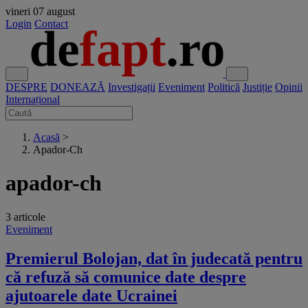
vineri
07 august
Login
Contact
DESPRE
DONEAZĂ
Investigații
Eveniment
Politică
Justiție
Opinii
Internațional
Acasă
>
Apador-Ch
apador-ch
3 articole
Eveniment
Premierul Bolojan, dat în judecată pentru
că refuză să comunice date despre
ajutoarele date Ucrainei