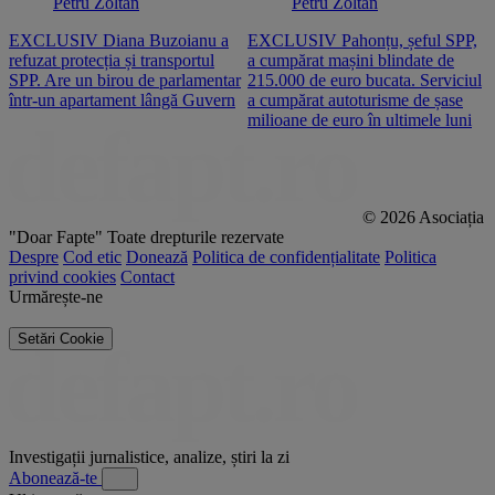
Petru Zoltan
Petru Zoltan
EXCLUSIV Diana Buzoianu a
EXCLUSIV Pahonțu, șeful SPP,
E
refuzat protecția și transportul
a cumpărat mașini blindate de
u
SPP. Are un birou de parlamentar
215.000 de euro bucata. Serviciul
c
într-un apartament lângă Guvern
a cumpărat autoturisme de șase
O
milioane de euro în ultimele luni
p
© 2026 Asociația
"Doar Fapte"
Toate drepturile rezervate
Despre
Cod etic
Donează
Politica de confidențialitate
Politica
privind cookies
Contact
Urmărește-ne
Setări Cookie
Investigații jurnalistice, analize, știri la zi
Abonează-te