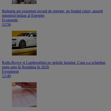
Bulgaria are exporturi record de energie, pe fondul crizei, anunță
ministrul bulgar al Energiei
Economie
12:56
Rolls-Royce și Lamborghini pe străzile Iașiului. Cum s-a schimbat
piața auto în România în 2026
Eveniment
12:49