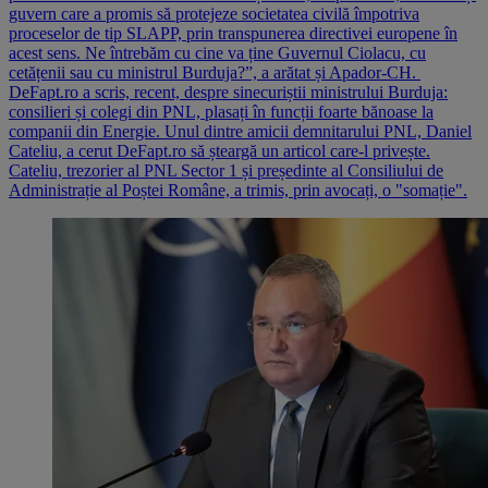
guvern care a promis să protejeze societatea civilă împotriva
proceselor de tip SLAPP, prin transpunerea directivei europene în
acest sens. Ne întrebăm cu cine va ține Guvernul Ciolacu, cu
cetățenii sau cu ministrul Burduja?”, a arătat și Apador-CH.
DeFapt.ro a scris, recent, despre sinecuriștii ministrului Burduja:
consilieri și colegi din PNL, plasați în funcții foarte bănoase la
companii din Energie. Unul dintre amicii demnitarului PNL, Daniel
Cateliu, a cerut DeFapt.ro să șteargă un articol care-l privește.
Cateliu, trezorier al PNL Sector 1 și președinte al Consiliului de
Administrație al Poștei Române, a trimis, prin avocați, o "somație".