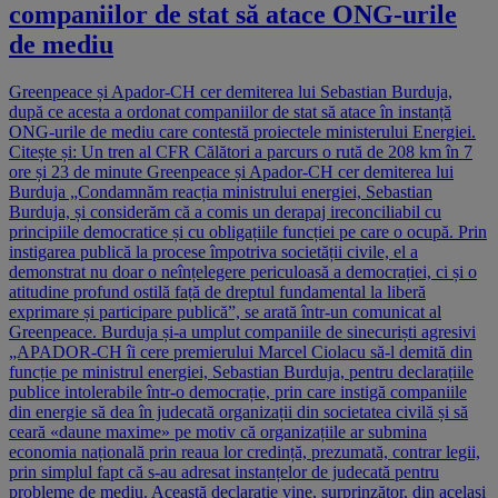
companiilor de stat să atace ONG-urile
de mediu
Greenpeace și Apador-CH cer demiterea lui Sebastian Burduja,
după ce acesta a ordonat companiilor de stat să atace în instanță
ONG-urile de mediu care contestă proiectele ministerului Energiei.
Citește și: Un tren al CFR Călători a parcurs o rută de 208 km în 7
ore și 23 de minute Greenpeace și Apador-CH cer demiterea lui
Burduja „Condamnăm reacția ministrului energiei, Sebastian
Burduja, și considerăm că a comis un derapaj ireconciliabil cu
principiile democratice și cu obligațiile funcției pe care o ocupă. Prin
instigarea publică la procese împotriva societății civile, el a
demonstrat nu doar o neînțelegere periculoasă a democrației, ci și o
atitudine profund ostilă față de dreptul fundamental la liberă
exprimare și participare publică”, se arată într-un comunicat al
Greenpeace. Burduja și-a umplut companiile de sinecuriști agresivi
„APADOR-CH îi cere premierului Marcel Ciolacu să-l demită din
funcție pe ministrul energiei, Sebastian Burduja, pentru declarațiile
publice intolerabile într-o democrație, prin care instigă companiile
din energie să dea în judecată organizații din societatea civilă și să
ceară «daune maxime» pe motiv că organizațiile ar submina
economia națională prin reaua lor credință, prezumată, contrar legii,
prin simplul fapt că s-au adresat instanțelor de judecată pentru
probleme de mediu. Această declarație vine, surprinzător, din același