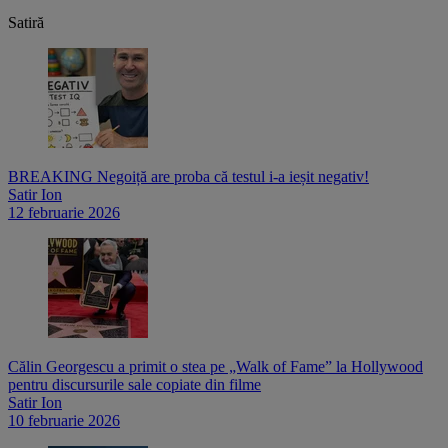
Satiră
BREAKING Negoiță are proba că testul i-a ieșit negativ!
Satir Ion
12 februarie 2026
Călin Georgescu a primit o stea pe „Walk of Fame” la Hollywood
pentru discursurile sale copiate din filme
Satir Ion
10 februarie 2026