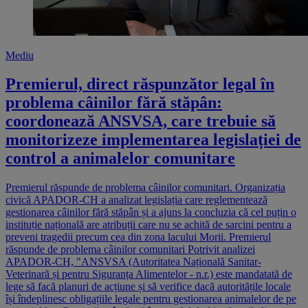
Mediu
Premierul, direct răspunzător legal în
problema câinilor fără stăpân:
coordonează ANSVSA, care trebuie să
monitorizeze implementarea legislației de
control a animalelor comunitare
Premierul răspunde de problema câinilor comunitari. Organizația
civică APADOR-CH a analizat legislația care reglementează
gestionarea câinilor fără stăpân și a ajuns la concluzia că cel puțin o
instituție națională are atribuții care nu se achită de sarcini pentru a
preveni tragedii precum cea din zona lacului Morii. Premierul
răspunde de problema câinilor comunitari Potrivit analizei
APADOR-CH, "ANSVSA (Autoritatea Națională Sanitar-
Veterinară și pentru Siguranța Alimentelor - n.r.) este mandatată de
lege să facă planuri de acțiune și să verifice dacă autoritățile locale
își îndeplinesc obligațiile legale pentru gestionarea animalelor de pe