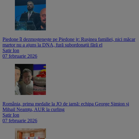
Piedone îl dezmoștenește pe Piedone jr: Rușinea familiei, nici măcar
martor nu a ajuns la DNA, fură subordonații fără el
Satir Ion
07 februarie 2026
România, prima medalie la JO de iarnă: echipa George Simion și
Mihail Neamțu, AUR la curling
Satir Ion
07 februarie 2026