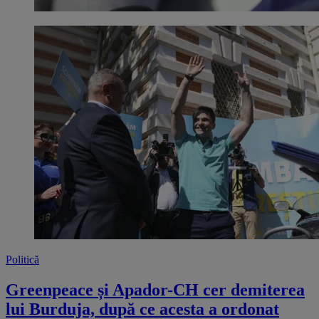
Politică
Greenpeace și Apador-CH cer demiterea
lui Burduja, după ce acesta a ordonat