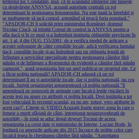
teritoriul lor. Constatăm, însă, că în scandalul ultimelor zile lipsește
cu desăvârșire ANSVSA, această autoritate centrală cu rol
determinant în gestionarea fenomenului. Nu este luată la întrebări și
se mulțumește să tacă comod, așteptând să treacă furia populară."
"APADOR-CH îi solicită prim ministrului României, domnul
Nicolae Ciucă, să trimită Corpul de control la ANSVSA pentru a
afla dacă și în ce mod și-a îndeplinit instituția obligațiile prevăzute în
art. 1 al. 4 din OUG 155/2001, de a verifica modul de aplicare a
acestei ordonanțe de către consiliile locale, adică verificarea faptului
dacă, consiliile locale și-au îndeplinit sau nu obligația legală de
înființare a serviciilor specializate pentru gestionarea câinilor fără
stăpân și de înființare a Registrului de evidenţă a câinilor fără stăpân
capturaţi.", arată organizația într-un apel publicat pe propriul site. Ce
a făcut poliția națională? APADOR-CH adaugă că un rol
determinant îl au și autoritățile locale, dar și poliția națională, nu cea
locală. Juriștii organizației argumentează că poliția națională "îi
amendează pe posesorii de animale care încalcă legile (nicăieri în
aceste legi nu apare cu atribuții și poliția locală. Deși instituția a tot
fost vehiculată în recentul scandal, ea nu are, totuși, vreo atribuție în
acest caz)". Citește și: VIDEO Acuzații foarte grave: zona în care o
femeie a murit sfâșiată de câini, intenționat nesupravegheată de
autorități – în zonă se aduc ilegal deșeuri Tocmai de aceea,
organizația i-a cerut date și ministrului de Interne, Lucian Bode, în
legătură cu amenzile aplicate din 2015 încoace de poliție celor care
încalcă legea în chestiunea câinilor fără stăpân. "Autoritatea