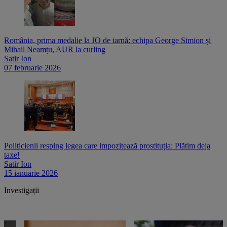
România, prima medalie la JO de iarnă: echipa George Simion și
Mihail Neamțu, AUR la curling
Satir Ion
07 februarie 2026
Politicienii resping legea care impozitează prostituția: Plătim deja
taxe!
Satir Ion
15 ianuarie 2026
Investigații