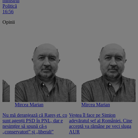
ministrul
Politică
16:56
Opinii
Mircea Marian
Mircea Marian
Nu mă deranjează că Rareș et. co
Veștea îl face pe Simion
S
sunt agenții PSD în PNL, dar e
adevăratul șef al României. Cine
n
nesimțire să spună că-s
acceptă va rămâne pe veci sluga
o
„conservatori” și „liberali”
AUR