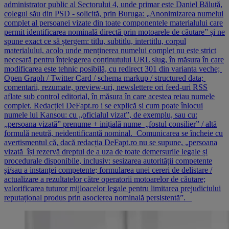
administrator public al Sectorului 4, unde primar este Daniel Băluță,
colegul său din PSD - solicită, prin Buruga: „Anonimizarea numelui
complet al persoanei vizate din toate componentele materialului care
permit identificarea nominală directă prin motoarele de căutare” și ne
spune exact ce să ștergem: titlu, subtitlu, intertitlu, corpul
materialului, acolo unde menținerea numelui complet nu este strict
necesară pentru înțelegerea conținutului URL slug, în măsura în care
modificarea este tehnic posibilă, cu redirect 301 din varianta veche;
Open Graph / Twitter Card / schema markup / structured data;
comentarii, rezumate, preview-uri, newslettere ori feed-uri RSS
aflate sub control editorial, în măsura în care acestea reiau numele
complet. Redacției DeFapt.ro i se explică și cum poate înlocui
numele lui Kansou: cu „oficialul vizat”, de exemplu, sau cu:
„persoana vizată” prenume + inițială nume „fostul consilier” / altă
formulă neutră, neidentificantă nominal. Comunicarea se încheie cu
avertismentul că, dacă redacția DeFapt.ro nu se supune, „persoana
vizată își rezervă dreptul de a uza de toate demersurile legale și
procedurale disponibile, inclusiv: sesizarea autorității competente
și/sau a instanței competente; formularea unei cereri de delistare /
actualizare a rezultatelor către operatorii motoarelor de căutare;
valorificarea tuturor mijloacelor legale pentru limitarea prejudiciului
reputațional produs prin asocierea nominală persistentă”.