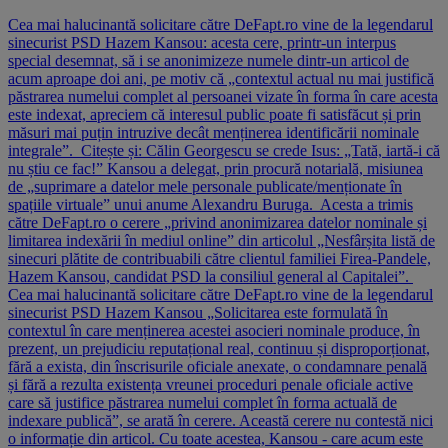
Cea mai halucinantă solicitare către DeFapt.ro vine de la legendarul
sinecurist PSD Hazem Kansou: acesta cere, printr-un interpus
special desemnat, să i se anonimizeze numele dintr-un articol de
acum aproape doi ani, pe motiv că „contextul actual nu mai justifică
păstrarea numelui complet al persoanei vizate în forma în care acesta
este indexat, apreciem că interesul public poate fi satisfăcut și prin
măsuri mai puțin intruzive decât menținerea identificării nominale
integrale”. Citește și: Călin Georgescu se crede Isus: „Tată, iartă-i că
nu știu ce fac!” Kansou a delegat, prin procură notarială, misiunea
de „suprimare a datelor mele personale publicate/menționate în
spațiile virtuale” unui anume Alexandru Buruga. Acesta a trimis
către DeFapt.ro o cerere „privind anonimizarea datelor nominale și
limitarea indexării în mediul online” din articolul „Nesfârșita listă de
sinecuri plătite de contribuabili către clientul familiei Firea-Pandele,
Hazem Kansou, candidat PSD la consiliul general al Capitalei”.
Cea mai halucinantă solicitare către DeFapt.ro vine de la legendarul
sinecurist PSD Hazem Kansou „Solicitarea este formulată în
contextul în care menținerea acestei asocieri nominale produce, în
prezent, un prejudiciu reputațional real, continuu și disproporționat,
fără a exista, din înscrisurile oficiale anexate, o condamnare penală
și fără a rezulta existența vreunei proceduri penale oficiale active
care să justifice păstrarea numelui complet în forma actuală de
indexare publică”, se arată în cerere. Această cerere nu contestă nici
o informație din articol. Cu toate acestea, Kansou - care acum este