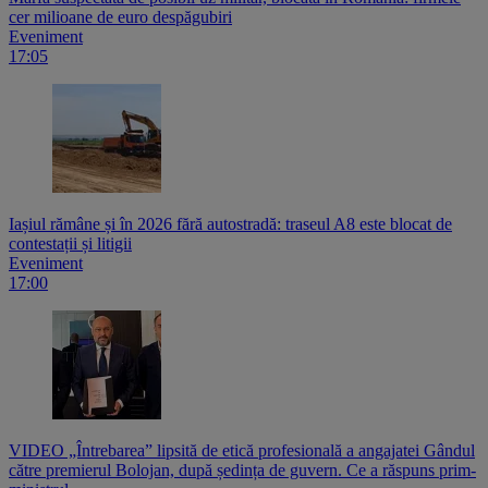
cer milioane de euro despăgubiri
Eveniment
17:05
Iașiul rămâne și în 2026 fără autostradă: traseul A8 este blocat de
contestații și litigii
Eveniment
17:00
VIDEO „Întrebarea” lipsită de etică profesională a angajatei Gândul
către premierul Bolojan, după ședința de guvern. Ce a răspuns prim-