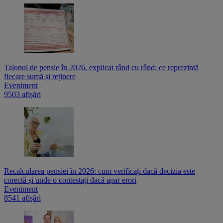
Talonul de pensie în 2026, explicat rând cu rând: ce reprezintă
fiecare sumă și reținere
Eveniment
9503 afișări
Recalcularea pensiei în 2026: cum verificați dacă decizia este
corectă și unde o contestați dacă apar erori
Eveniment
8541 afișări