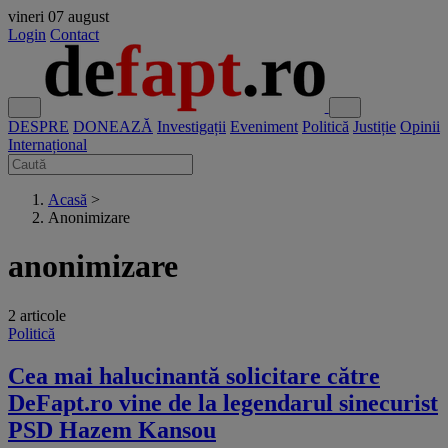
vineri
07 august
Login
Contact
DESPRE
DONEAZĂ
Investigații
Eveniment
Politică
Justiție
Opinii
Internațional
Acasă
>
Anonimizare
anonimizare
2 articole
Politică
Cea mai halucinantă solicitare către
DeFapt.ro vine de la legendarul sinecurist
PSD Hazem Kansou