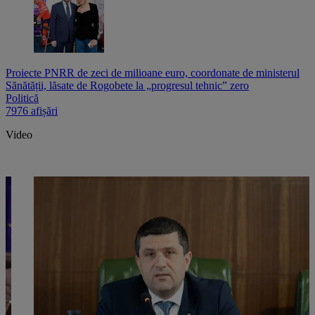
Proiecte PNRR de zeci de milioane euro, coordonate de ministerul
Sănătății, lăsate de Rogobete la „progresul tehnic” zero
Politică
7976 afișări
Video