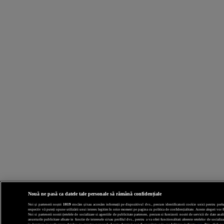
Nouă ne pasă ca datele tale personale să rămână confidențiale
Noi și partenerii noștri
1019
stocăm și/sau accesăm informații pe dispozitivul dvs., precum identificatorii cookie unici pentru prelucr
respectiv vă puteți opune utilizării unui interes legitim în orice moment pe pagina cu politica de confidențialitate. Aceste alegeri vor fi
Noi si partenerii nostri (retelele de socializare si agentiile de publicitate partenere, precum si furnizorii nostri de servicii de date a
anunturile publicitare afisate in functie de interesele si/sau profilul dvs., pentru a va oferi functionalitati aferente retelelor de socia