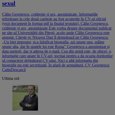
sexul
Călin Georgescu, cetățenie și sex, anonimizate. Informațiile
referitoare la cele două capitole au fost acoperite în CV-ul oficial
(vezi document în format pdf la finalul textului). Călin Georgescu,
cetățenie și sex, anonimizate Este vorba despre documentul publicat
pe site-ul Universității din Pitești, acolo unde Călin Georgescu este
angajat. Citește și: Nicușor Dan îl demolează pe Călin Georgescu:
„Un biet impostor, şi-a falsificat biografia, azi spune una, mâine
spune alta, dar în spatele lui este Rusia” Georgescu a anonimizat și
data nașterii, dar și adresa de e-mail. Cea din urmă este, de obicei, o
informație care apare în CV-uri, tocmai pentru a da ocazia doritorilor
să contacteze deținătorul CV-ului. Nici o altă informația din
biografie nu este secretizată, în afară de semnătură. CV Georgescu
CalinDescarcă
Ultima oră