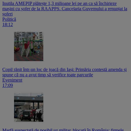
Inutila AMEPIP plătește 1,3 milioane lei pe an ca să închirieze
mașini cu șofer de la RAAPPS. Cancelaria Guvernului a renunțat la
șoferi
Politică
18:12
Copil rănit într-un loc de joacă din Iași: Primăria contestă amenda și
spune că nu a avut timp să verifice toate parcurile
Eveniment
17:09
Marfă suspectată de posibil uz militar, blocată în România: firmele