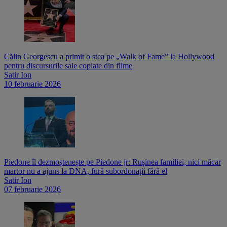
Călin Georgescu a primit o stea pe „Walk of Fame” la Hollywood
pentru discursurile sale copiate din filme
Satir Ion
10 februarie 2026
Piedone îl dezmoștenește pe Piedone jr: Rușinea familiei, nici măcar
martor nu a ajuns la DNA, fură subordonații fără el
Satir Ion
07 februarie 2026