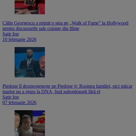
Călin Georgescu a primit o stea pe „Walk of Fame” la Hollywood
pentru discursurile sale copiate din filme
Satir Ion
10 februarie 2026
Piedone îl dezmoștenește pe Piedone jr: Rușinea familiei, nici măcar
martor nu a ajuns la DNA, fură subordonații fără el
Satir Ion
07 februarie 2026