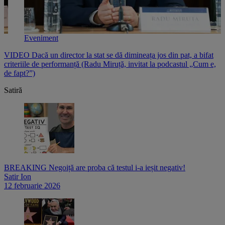
Eveniment
e
VIDEO Dacă un director la stat se dă dimineața jos din pat, a bifat
V
criteriile de performanță (Radu Miruță, invitat la podcastul „Cum e,
i
de fapt?”)
p
Satiră
BREAKING Negoiță are proba că testul i-a ieșit negativ!
Satir Ion
12 februarie 2026