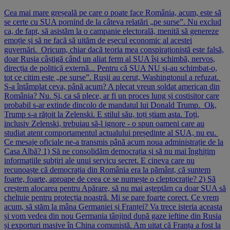
Cea mai mare greșeală pe care o poate face România, acum, este să
se certe cu SUA pornind de la câteva relatări „pe surse”. Nu exclud
ca, de fapt, să asistăm la o campanie electorală, menită să genereze
emoție și să ne facă să uităm de eșecul economic al acestei
guvernări. Oricum, chiar dacă teoria mea conspiraționistă este falsă,
doar Rusia câștigă când un aliat ferm al SUA își schimbă, nervos,
direcția de politică externă... Pentru că SUA NU și-au schimbat-o,
tot ce citim este „pe surse”. Rușii au cerut, Washingtonul a refuzat.
S-a întâmplat ceva, până acum? A plecat vreun soldat american din
România? Nu. Și, ca să plece, ar fi un proces lung și costisitor care
probabil s-ar extinde dincolo de mandatul lui Donald Trump. Ok,
Trump s-a rățoit la Zelenski. E stilul său, toți știam asta. Toți,
inclusiv Zelenski, trebuiau să-l ignore - o spun oameni care au
studiat atent comportamentul actualului președinte al SUA, nu eu.
Ce mesaje oficiale ne-a transmis până acum noua administrație de la
Casa Albă? 1) Să ne consolidăm democrația și să nu mai înghițim
informațiile subțiri ale unui servicu secret. E cineva care nu
recunoaște că democrația din România era la pământ, că suntem
foarte, foarte, aproape de ceea ce se numește o cleptocrație? 2) Să
creștem alocarea pentru Apărare, să nu mai așteptăm ca doar SUA să
cheltuie pentru protecția noastră. Mi se pare foarte corect. Ce vrem
acum, să stăm la mâna Germaniei și Franței? Va trece isteria aceasta
și vom vedea din nou Germania tânjind după gaze ieftine din Rusia
și exporturi masive în China comunistă. Am uitat că Franța a fost la