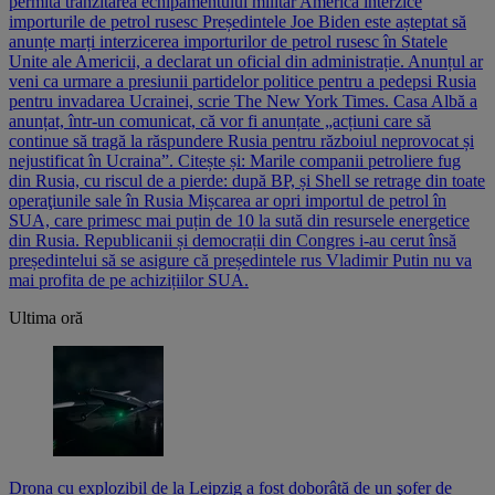
permită tranzitarea echipamentului militar America interzice
importurile de petrol rusesc Președintele Joe Biden este așteptat să
anunțe marți interzicerea importurilor de petrol rusesc în Statele
Unite ale Americii, a declarat un oficial din administrație. Anunțul ar
veni ca urmare a presiunii partidelor politice pentru a pedepsi Rusia
pentru invadarea Ucrainei, scrie The New York Times. Casa Albă a
anunțat, într-un comunicat, că vor fi anunțate „acțiuni care să
continue să tragă la răspundere Rusia pentru războiul neprovocat și
nejustificat în Ucraina”. Citește și: Marile companii petroliere fug
din Rusia, cu riscul de a pierde: după BP, și Shell se retrage din toate
operaţiunile sale în Rusia Mișcarea ar opri importul de petrol în
SUA, care primesc mai puțin de 10 la sută din resursele energetice
din Rusia. Republicanii și democrații din Congres i-au cerut însă
președintelui să se asigure că președintele rus Vladimir Putin nu va
mai profita de pe achizițiilor SUA.
Ultima oră
Drona cu explozibil de la Leipzig a fost doborâtă de un şofer de