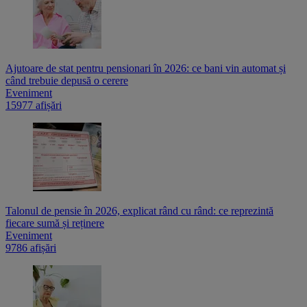
Ajutoare de stat pentru pensionari în 2026: ce bani vin automat și
când trebuie depusă o cerere
Eveniment
15977 afișări
Talonul de pensie în 2026, explicat rând cu rând: ce reprezintă
fiecare sumă și reținere
Eveniment
9786 afișări