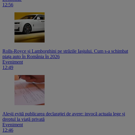
12:56
Rolls-Royce și Lamborghini pe străzile Iașiului. Cum s-a schimbat
piața auto în România în 2026
Eveniment
12:49
Aleșii evită publicarea declarației de avere: invocă actuala lege și
dreptul la viață privată
Eveniment
12:46