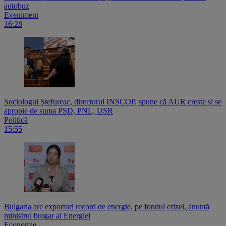
autobuz
Eveniment
16:28
Sociologul Ștefureac, directorul INSCOP, spune că AUR crește și se
apropie de suma PSD, PNL, USR
Politică
15:55
Bulgaria are exporturi record de energie, pe fondul crizei, anunță
ministrul bulgar al Energiei
Economie