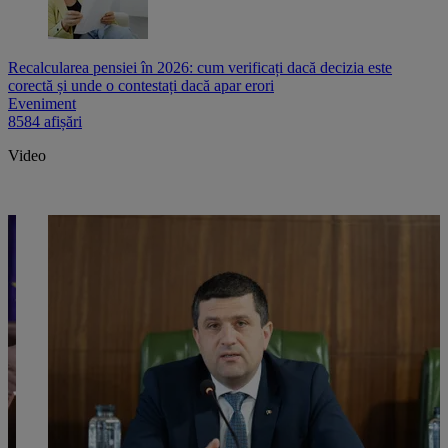
Recalcularea pensiei în 2026: cum verificați dacă decizia este
corectă și unde o contestați dacă apar erori
Eveniment
8584 afișări
Video