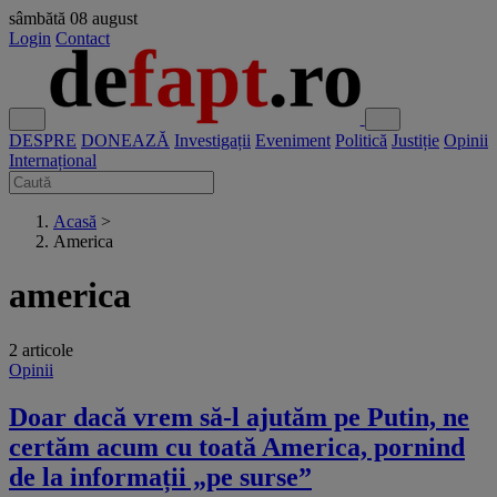
sâmbătă
08 august
Login
Contact
DESPRE
DONEAZĂ
Investigații
Eveniment
Politică
Justiție
Opinii
Internațional
Acasă
>
America
america
2 articole
Opinii
Doar dacă vrem să-l ajutăm pe Putin, ne
certăm acum cu toată America, pornind
de la informații „pe surse”