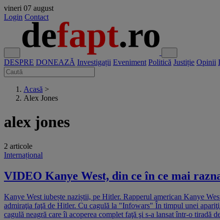
vineri
07 august
Login
Contact
DESPRE
DONEAZĂ
Investigații
Eveniment
Politică
Justiție
Opinii
Acasă
>
Alex Jones
alex jones
2 articole
Internațional
VIDEO Kanye West, din ce în ce mai razna: 
Kanye West iubește naziștii, pe Hitler. Rapperul american Kanye West, d
admiraţia faţă de Hitler. Cu cagulă la "Infowars" În timpul unei apariţ
cagulă neagră care îi acoperea complet faţă şi s-a lansat într-o tiradă 