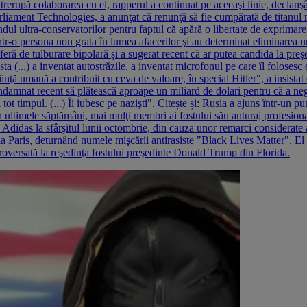
rerupă colaborarea cu el, rapperul a continuat pe aceeaşi linie, declanş
liament Technologies, a anunţat că renunţă să fie cumpărată de titanul ra
dul ultra-conservatorilor pentru faptul că apără o libertate de exprimare
r-o persona non grata în lumea afacerilor şi au determinat eliminarea uno
eră de tulburare bipolară şi a sugerat recent că ar putea candida la preşe
ăsta (...) a inventat autostrăzile, a inventat microfonul pe care îl folose
nţă umană a contribuit cu ceva de valoare, în special Hitler", a insistat 
condamnat recent să plătească aproape un miliard de dolari pentru că a nega
 tot timpul. (...) Îi iubesc pe nazişti". Citește și: Rusia a ajuns într-un
 ultimele săptămâni, mai mulţi membri ai fostului său anturaj profesion
Adidas la sfârşitul lunii octombrie, din cauza unor remarci considerate 
a Paris, deturnând numele mişcării antirasiste "Black Lives Matter". El 
troversată la reşedinţa fostului preşedinte Donald Trump din Florida.