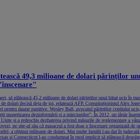
ătească 49,3 milioane de dolari părinților un
 "înscenare"
ri, să plătească 45,2 milioane de dolari părinţilor unui băiat ucis în 
 de dolari decisă deja de joi, relatează AFP. Conspiraționistul Alex Jone
i pentru daune punitive. Wesley Ball, avocatul părinţilor copilului ucis, 
 Opriţi monetizarea dezinformării şi a minciunilor”. În 2012, un tânăr îna
e Unite şi a redeschis dezbaterea privind măsurile de reglementare a vân
r dovezi, pe site-ul său că masacrul a fost doar o înscenare organizată de
astfel, a obţinut milioane de dolari. Mai multe familii l-au dat în judeca
exas şi Connecticut l-au condamnat în mod implicit să plătească despăgubir