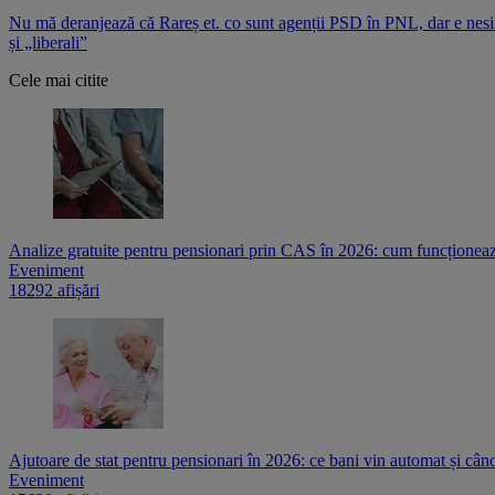
Nu mă deranjează că Rareș et. co sunt agenții PSD în PNL, dar e nesi
și „liberali”
Cele mai citite
Analize gratuite pentru pensionari prin CAS în 2026: cum funcționează
Eveniment
18292 afișări
Ajutoare de stat pentru pensionari în 2026: ce bani vin automat și cân
Eveniment