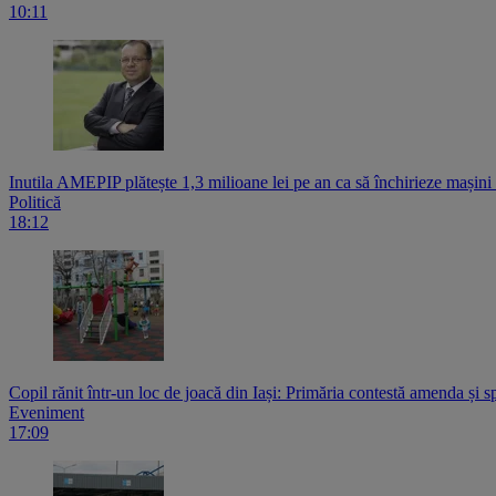
10:11
Inutila AMEPIP plătește 1,3 milioane lei pe an ca să închirieze mașin
Politică
18:12
Copil rănit într-un loc de joacă din Iași: Primăria contestă amenda și s
Eveniment
17:09