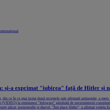
Internațional
și-a exprimat "iubirea" față de Hitler și n
in ce în ce mai izolat după recentele sale afirmaţii antisemite, a mers 
ii (VIDEO) la emisiunea "Infowars" găzduită de prezentatorul conspiraţion
despre păcat, pornografie şi diavol. "Îmi place Hitler", a afirmat vedeta 