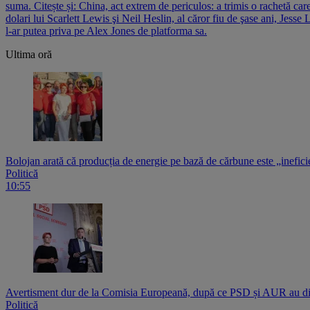
suma. Citește și: China, act extrem de periculos: a trimis o rachetă car
dolari lui Scarlett Lewis şi Neil Heslin, al căror fiu de şase ani, Jesse
l-ar putea priva pe Alex Jones de platforma sa.
Ultima oră
Bolojan arată că producția de energie pe bază de cărbune este „inefici
Politică
10:55
Avertisment dur de la Comisia Europeană, după ce PSD și AUR au di
Politică