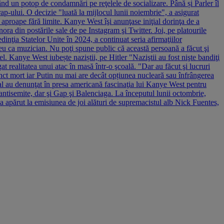
ând un potop de condamnări pe reţelele de socializare. Până și Parler îl
p-ului. O decizie "luată la mijlocul lunii noiembrie", a asigurat
 aproape fără limite. Kanye West îşi anunţase iniţial dorinţa de a
ra din postările sale de pe Instagram şi Twitter. Joi, pe platourile
dinţia Statelor Unite în 2024, a continuat seria afirmaţiilor
sc eu ca muzician. Nu poţi spune public că această persoană a făcut şi
el. Kanye West iubește naziștii, pe Hitler "Naziştii au fost nişte bandiţi
t realitatea unui atac în masă într-o şcoală. "Dar au făcut şi lucruri
 punct mort iar Putin nu mai are decât opțiunea nucleară sau înfrângerea
al au denunţat în presa americană fascinaţia lui Kanye West pentru
antisemite, dar şi Gap şi Balenciaga. La începutul lunii octombrie,
a apărut la emisiunea de joi alături de supremacistul alb Nick Fuentes,