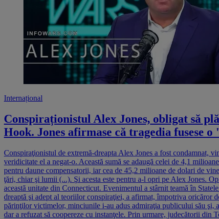
Internațional
Conspiraționistul Alex Jones, obligat să pl
Hook. Jones afirmase că tragedia fusese o
Conspiraţionistul de extremă-dreapta Alex Jones a fost condamnat, vine
veridicitate el a negat-o. Această sumă se adaugă celei de 4,1 milioane
pentru daune compensatorii, iar cea de 45,2 milioane de dolari de viner
ţări, chiar şi lumii (...). Şi acesta este pentru a-l opri pe Alex Jones.
această unitate din Connecticut. Evenimentul a stârnit teamă în Statel
dreaptă şi adept al teoriilor conspiraţiei, a afirmat, împotriva oricăro
părinţilor victimelor, minciunile i-au adus admiraţia publicului său şi, 
dar a refuzat să coopereze cu instanţele. Prin urmare, judecătorii din T