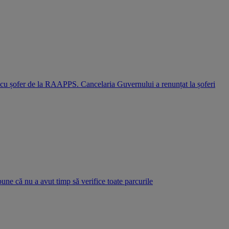
i cu șofer de la RAAPPS. Cancelaria Guvernului a renunțat la șoferi
pune că nu a avut timp să verifice toate parcurile