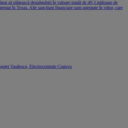
ligat să plătească despăgubiri în valoare totală de 49,3 milioane de
entat în Texas. Alte sancţiuni financiare sunt aşteptate în viitor, care
lguței Vasilescu, Electrocentrale Craiova