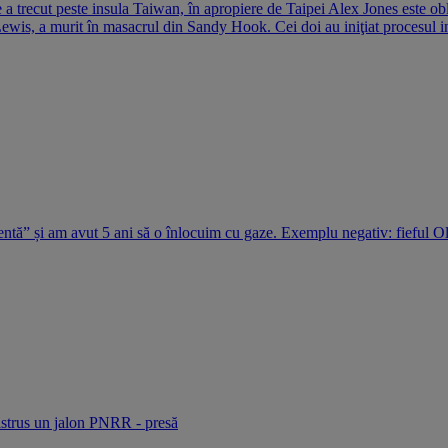
e a trecut peste insula Taiwan, în apropiere de Taipei Alex Jones este ob
 Lewis, a murit în masacrul din Sandy Hook. Cei doi au iniţiat procesul int
entă” și am avut 5 ani să o înlocuim cu gaze. Exemplu negativ: fieful O
strus un jalon PNRR - presă