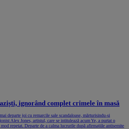
aziști, ignorând complet crimele în masă
mai departe joi cu remarcile sale scandaloase, mărturisindu-şi
ist Alex Jones, artistul, care se intitulează acum Ye, a purtat o
în mod repetat. Departe de a calma lucrurile după afirmaţiile antisemite