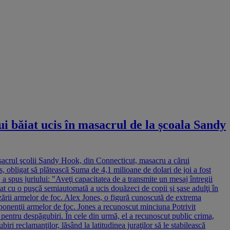
ui băiat ucis în masacrul de la școala Sandy
masacrul şcolii Sandy Hook, din Connecticut, masacru a cărui
s, obligat să plătească Suma de 4,1 milioane de dolari de joi a fost
a spus juriului: "Aveţi capacitatea de a transmite un mesaj întregii
rmat cu o puşcă semiautomată a ucis douăzeci de copii şi şase adulţi în
zării armelor de foc. Alex Jones, o figură cunoscută de extrema
 oponenţii armelor de foc. Jones a recunoscut minciuna Potrivit
tă pentru despăgubiri. În cele din urmă, el a recunoscut public crima,
i reclamanţilor, lăsând la latitudinea juraţilor să le stabilească