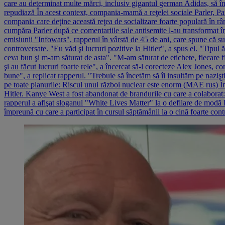
care au determinat multe mărci, inclusiv gigantul german Adidas, să înt
repudiază În acest context, compania-mamă a reţelei sociale Parler, Par
compania care deţine această reţea de socializare foarte populară în rân
cumpăra Parler după ce comentariile sale antisemite l-au transformat înt
emisiunii "Infowars", rapperul în vârstă de 45 de ani, care spune că suf
controversate. "Eu văd şi lucruri pozitive la Hitler", a spus el. "Tipul 
ceva bun şi m-am săturat de asta". "M-am săturat de etichete, fiecare fii
şi au făcut lucruri foarte rele", a încercat să-l corecteze Alex Jones, 
bune", a replicat rapperul. "Trebuie să încetăm să îi insultăm pe nazişti
pe toate planurile: Riscul unui război nuclear este enorm (MAE rus) În
Hitler. Kanye West a fost abandonat de brandurile cu care a colaborat: 
rapperul a afişat sloganul "White Lives Matter" la o defilare de modă l
împreună cu care a participat în cursul săptămânii la o cină foarte con