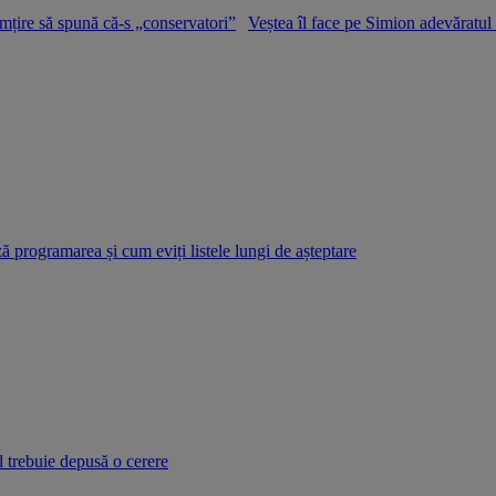
mțire să spună că-s „conservatori”
Veștea îl face pe Simion adevăratu
 programarea și cum eviți listele lungi de așteptare
d trebuie depusă o cerere