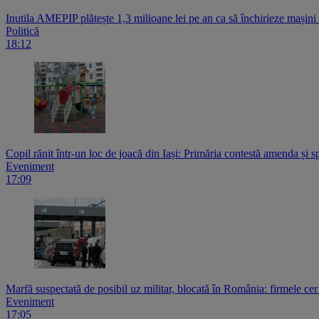
Inutila AMEPIP plătește 1,3 milioane lei pe an ca să închirieze mașin
Politică
18:12
Copil rănit într-un loc de joacă din Iași: Primăria contestă amenda și s
Eveniment
17:09
Marfă suspectată de posibil uz militar, blocată în România: firmele ce
Eveniment
17:05