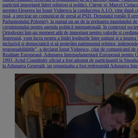
participă importanţi lideri religioşi şi politici. Citește și: Marcel Ciol
premierAlegerea lui Ionuţ Vulpescu la conducerea A.I.O. vine după ce t
rusă, a precizat un comunicat de presă al PSD. Deputatul român îi urm
Parlamentului Poloniei), la numai un an de la preluarea mandatului de 
creştinismului pentru agenda politică internaţională, în contextul socie
Ortodoxiei într-un moment atât de important pentru valorile şi credinţa
Împreună, vom lucra pentru a întări legăturile între naţiuni şi a inspir
incluzivă şi democratică şi să protejăm patrimoniul religios, independ
responsabilităţile", a declarat Ionuţ Vulpescu, citat de comunicatul de 
Realitate Europeană, Adunarea Interparlamentară Europeană pentru Ort
1993, Actul Constitutiv oficial a fost adoptat de participanţii la Sinod
la Adunarea Generală, iar organizaţia a fost redenumită Adunarea Inter