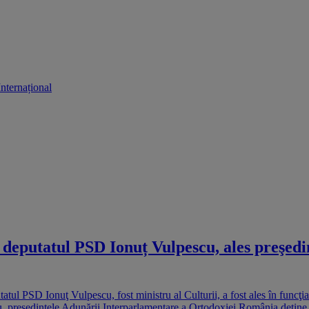
Internațional
cu, deputatul PSD Ionuț Vulpescu, ales preşe
tul PSD Ionuţ Vulpescu, fost ministru al Culturii, a fost ales în funcţia
u, președintele Adunării Interparlamentare a Ortodoxiei România deţine, 