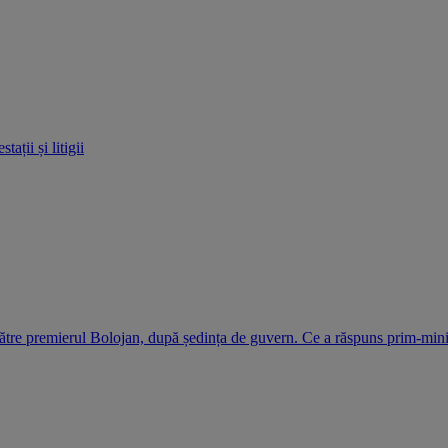
ații și litigii
ătre premierul Bolojan, după ședința de guvern. Ce a răspuns prim-mini