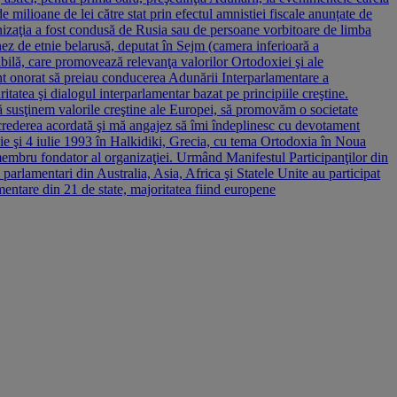
de milioane de lei către stat prin efectul amnistiei fiscale anunțate de
nizaţia a fost condusă de Rusia sau de persoane vorbitoare de limba
z de etnie belarusă, deputat în Sejm (camera inferioară a
bilă, care promovează relevanţa valorilor Ortodoxiei şi ale
Sunt onorat să preiau conducerea Adunării Interparlamentare a
atea şi dialogul interparlamentar bazat pe principiile creştine.
 să susţinem valorile creştine ale Europei, să promovăm o societate
încrederea acordată şi mă angajez să îmi îndeplinesc cu devotament
unie şi 4 iulie 1993 în Halkidiki, Grecia, cu tema Ortodoxia în Noua
embru fondator al organizaţiei. Urmând Manifestul Participanţilor din
parlamentari din Australia, Asia, Africa şi Statele Unite au participat
entare din 21 de state, majoritatea fiind europene