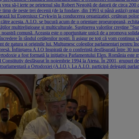
acu vrea să-l ierte pe prietenul său Robert Negoiță de datorii de circa 200 
imp de peste trei decenii (de la fondare, din 1993 şi până astăzi) orga
ează lui Eugeniusz Czykwin la conducerea organizaţiei, cetăţean polone
către acesta. A.I.O. se bucură acum de o orientare proeuropeană, echita
tăţilor multireligioase şi multiculturale. Susținerea valorilor creștine "
 noastră comună. Aceasta este o oportunitate unică de a promova solidarit
a încredere în rândul cetăţenilor noştri. Îi asigur pe toţi că vom continua
ent de natura şi originile lui. Mulţumesc colegilor parlamentari pentru 
presă. Înființarea A.I.O Inspirată de o conferinţă desfăşurată între 30 i
odoxie a fost formată la iniţiativa Parlamentului Elen. România este m
ul Constitutiv desfăşurat în noiembrie 1994 la Atena. În 2001, grupuri de 
parlamentară a Ortodoxiei (A.I.O.). La A.I.O. participă delegaţii parlam