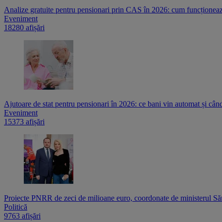
Analize gratuite pentru pensionari prin CAS în 2026: cum funcționează
Eveniment
18280 afișări
Ajutoare de stat pentru pensionari în 2026: ce bani vin automat și cân
Eveniment
15373 afișări
Proiecte PNRR de zeci de milioane euro, coordonate de ministerul Sănă
Politică
9763 afișări