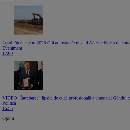
Iașiul rămâne și în 2026 fără autostradă: traseul A8 este blocat de contest
Eveniment
17:00
VIDEO „Întrebarea” lipsită de etică profesională a angajatei Gândul c
Politică
16:56
Opinii