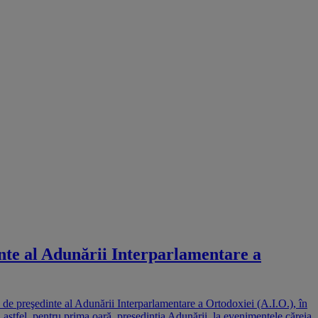
dinte al Adunării Interparlamentare a
 de preşedinte al Adunării Interparlamentare a Ortodoxiei (A.I.O.), în
astfel, pentru prima oară, preşedinţia Adunării, la evenimentele căreia