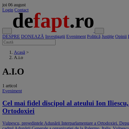
joi
06 august
Login
Contact
DESPRE
DONEAZĂ
Investigații
Eveniment
Politică
Justiție
Opinii
Acasă
>
A.i.o
A.I.O
1 articol
Eveniment
Cel mai fidel discipol al ateului Ion Ilies
Ortodoxiei
Vulpescu, președintele Adunării Interparlamentare a Ortodoxiei. Deputa
cadrul Adunării Generale a organizaţiei de la Palermo, Italia. Vulpesc