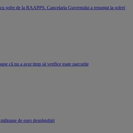
i cu șofer de la RAAPPS. Cancelaria Guvernului a renunțat la șoferi
pune că nu a avut timp să verifice toate parcurile
r milioane de euro despăgubiri