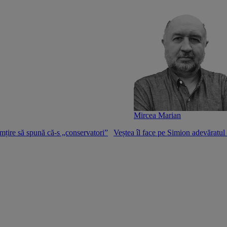
Mircea Marian
mțire să spună că-s „conservatori”
Veștea îl face pe Simion adevăratu