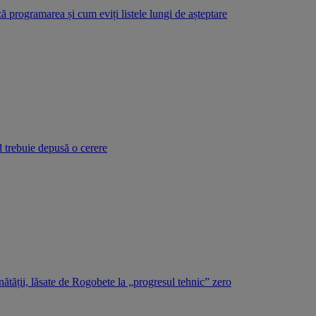
 programarea și cum eviți listele lungi de așteptare
d trebuie depusă o cerere
tății, lăsate de Rogobete la „progresul tehnic” zero