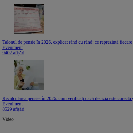
Talonul de pensie în 2026, explicat rând cu rând: ce reprezintă fiecare
Eveniment
9402 afișări
Recalcularea pensiei în 2026: cum verificați dacă decizia este corectă 
Eveniment
8529 afișări
Video