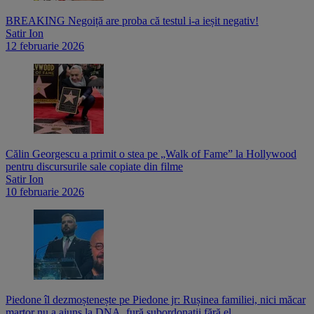
BREAKING Negoiță are proba că testul i-a ieșit negativ!
Satir Ion
12 februarie 2026
Călin Georgescu a primit o stea pe „Walk of Fame” la Hollywood
pentru discursurile sale copiate din filme
Satir Ion
10 februarie 2026
Piedone îl dezmoștenește pe Piedone jr: Rușinea familiei, nici măcar
martor nu a ajuns la DNA, fură subordonații fără el