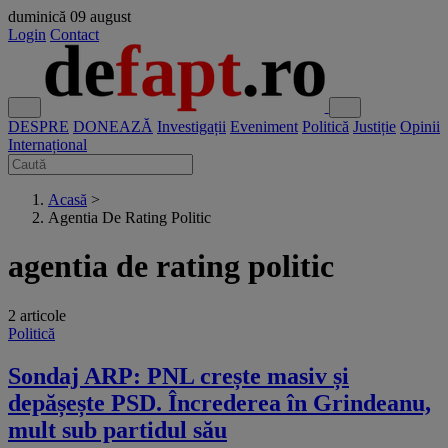
duminică
09 august
Login
Contact
DESPRE
DONEAZĂ
Investigații
Eveniment
Politică
Justiție
Opinii
Internațional
Acasă
>
Agentia De Rating Politic
agentia de rating politic
2 articole
Politică
Sondaj ARP: PNL crește masiv și
depășește PSD. Încrederea în Grindeanu,
mult sub partidul său