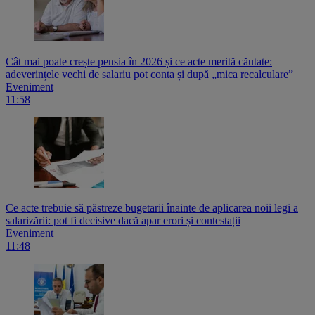
Cât mai poate crește pensia în 2026 și ce acte merită căutate:
adeverințele vechi de salariu pot conta și după „mica recalculare”
Eveniment
11:58
Ce acte trebuie să păstreze bugetarii înainte de aplicarea noii legi a
salarizării: pot fi decisive dacă apar erori și contestații
Eveniment
11:48