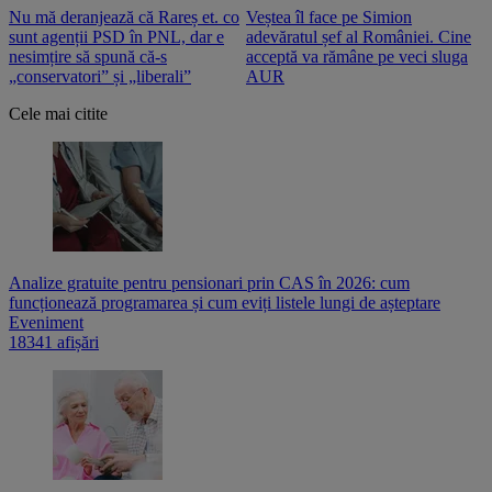
Nu mă deranjează că Rareș et. co
Veștea îl face pe Simion
S
sunt agenții PSD în PNL, dar e
adevăratul șef al României. Cine
n
nesimțire să spună că-s
acceptă va rămâne pe veci sluga
o
„conservatori” și „liberali”
AUR
Cele mai citite
Analize gratuite pentru pensionari prin CAS în 2026: cum
funcționează programarea și cum eviți listele lungi de așteptare
Eveniment
18341 afișări