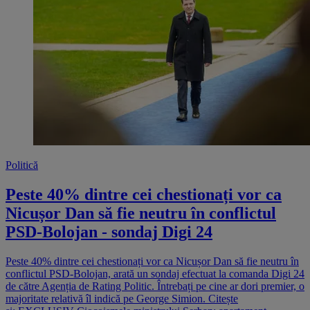
Politică
Peste 40% dintre cei chestionați vor ca
Nicușor Dan să fie neutru în conflictul
PSD-Bolojan - sondaj Digi 24
Peste 40% dintre cei chestionați vor ca Nicușor Dan să fie neutru în
conflictul PSD-Bolojan, arată un sondaj efectuat la comanda Digi 24
de către Agenția de Rating Politic. Întrebați pe cine ar dori premier, o
majoritate relativă îl indică pe George Simion. Citește