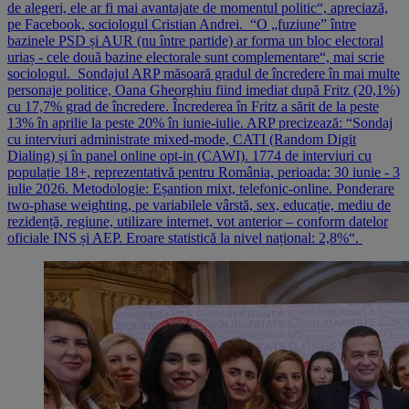
de alegeri, ele ar fi mai avantajate de momentul politic“, apreciază,
pe Facebook, sociologul Cristian Andrei. “O „fuziune” între
bazinele PSD și AUR (nu între partide) ar forma un bloc electoral
uriaș - cele două bazine electorale sunt complementare“, mai scrie
sociologul. Sondajul ARP măsoară gradul de încredere în mai multe
personaje politice, Oana Gheorghiu fiind imediat după Fritz (20,1%)
cu 17,7% grad de încredere. Încrederea în Fritz a sărit de la peste
13% în aprilie la peste 20% în iunie-iulie. ARP precizează: “Sondaj
cu interviuri administrate mixed-mode, CATI (Random Digit
Dialing) și în panel online opt-in (CAWI). 1774 de interviuri cu
populație 18+, reprezentativă pentru România, perioada: 30 iunie - 3
iulie 2026. Metodologie: Eșantion mixt, telefonic-online. Ponderare
two-phase weighting, pe variabilele vârstă, sex, educație, mediu de
rezidență, regiune, utilizare internet, vot anterior – conform datelor
oficiale INS și AEP. Eroare statistică la nivel național: 2,8%“.