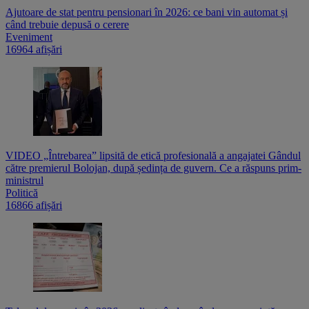
Ajutoare de stat pentru pensionari în 2026: ce bani vin automat și
când trebuie depusă o cerere
Eveniment
16964 afișări
VIDEO „Întrebarea” lipsită de etică profesională a angajatei Gândul
către premierul Bolojan, după ședința de guvern. Ce a răspuns prim-
ministrul
Politică
16866 afișări