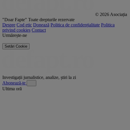
© 2026 Asociația
"Doar Fapte"
Toate drepturile rezervate
Despre
Cod etic
Donează
Politica de confidențialitate
Politica
privind cookies
Contact
Urmărește-ne
Setări Cookie
Investigații jurnalistice, analize, știri la zi
Abonează-te
Ultima oră