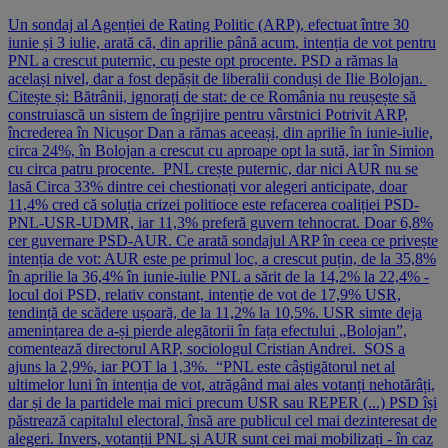
Un sondaj al Agenției de Rating Politic (ARP), efectuat între 30
iunie și 3 iulie, arată că, din aprilie până acum, intenția de vot pentru
PNL a crescut puternic, cu peste opt procente. PSD a rămas la
același nivel, dar a fost depășit de liberalii conduși de Ilie Bolojan.
Citește și: Bătrânii, ignorați de stat: de ce România nu reușește să
construiască un sistem de îngrijire pentru vârstnici Potrivit ARP,
încrederea în Nicușor Dan a rămas aceeași, din aprilie în iunie-iulie,
circa 24%, în Bolojan a crescut cu aproape opt la sută, iar în Simion
cu circa patru procente. PNL crește puternic, dar nici AUR nu se
lasă Circa 33% dintre cei chestionați vor alegeri anticipate, doar
11,4% cred că soluția crizei politioce este refacerea coaliției PSD-
PNL-USR-UDMR, iar 11,3% preferă guvern tehnocrat. Doar 6,8%
cer guvernare PSD-AUR. Ce arată sondajul ARP în ceea ce privește
intenția de vot: AUR este pe primul loc, a crescut puțin, de la 35,8%
în aprilie la 36,4% în iunie-iulie PNL a sărit de la 14,2% la 22,4% -
locul doi PSD, relativ constant, intenție de vot de 17,9% USR,
tendință de scădere ușoară, de la 11,2% la 10,5%. USR simte deja
amenințarea de a-și pierde alegătorii în fața efectului „Bolojan”,
comentează directorul ARP, sociologul Cristian Andrei. SOS a
ajuns la 2,9%, iar POT la 1,3%. “PNL este câștigătorul net al
ultimelor luni în intenția de vot, atrăgând mai ales votanți nehotărâți,
dar și de la partidele mai mici precum USR sau REPER (...) PSD își
păstrează capitalul electoral, însă are publicul cel mai dezinteresat de
alegeri. Invers, votanții PNL și AUR sunt cei mai mobilizați - în caz