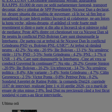
și: EXCLUSIV Ciocoismele ministrului Șerban: apartament
RAAPPS, 83.000 de euro pe sedii parlamentare fantomă, transport
decontat, deși e plimbat de SPP Preşedintele Nicuşor Dan a declarat,
joi, despre situaţia din coaliţia de guvernare, că în loc să fim într-o
paradigmă în care liderii politici încearcă să colaboreze, ne-am întors
la lupta veche, stânga-dreapta, el arătând că vede foarte mult
resentiment şi dintr-o parte şi din alta şi încearcă să-şi păstreze rolul
de mediator. Peste 40% dintre cei chestionați vor ca Nicușor Dan să
fie neutru în conflictul PSD-Bolojan Care sunt răspunsurile la
întrebarea „De partea cui ar trebui să fie Nicușor Dan în conflictul
Grindeanu-PSD vs. Bolojan-PNL-USR?”: Ar trebui să rămână
neutru - 42,2%; Nu știu - 20,9%; Ilie Bolojan - 13,1%; Nu urmăresc
știrile - 11%; PSD - 5,5%; Sorin Grindeanu - 4,2%; PNL - 1,7% și
USR - 1,4%. Care sunt răspunsurile la întrebarea „Cine ați vrea sa
conducă Guvernul în continuare?”: Nu știu - 26,2%; George Simion
- 20,9%; Ilie Bolojan - 16,2%; Un tehnocrat - 14,7%; Nu urmăresc
politica - 8,4%; Alte variante - 5,4%; Sorin Grindeanu - 4,7%; Călin
Georgescu - 2,5%; Victor Ponta - 0,8%; Petrișor Peiu - 0,2%.
Sondajul Agenției de Rating Politic, la comanda Digi24, cuprinde
1187 de interviuri, realizate între 1 și 10 aprilie 2026, cu o marjă de
eroare de plus minus 2,8%. Însă Digi nu precizează când a fost făcut
sondajul și cum s-au făcut interviurile.
Ultima oră