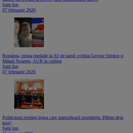
Satir Ion
07 februarie 2026
România, prima medalie la JO de iarnă: echipa George Simion și
Mihail Neamțu, AUR la curling
Satir Ion
07 februarie 2026
Politicienii resping legea care impozitează prostituția: Plătim deja
taxe!
Satir Ion