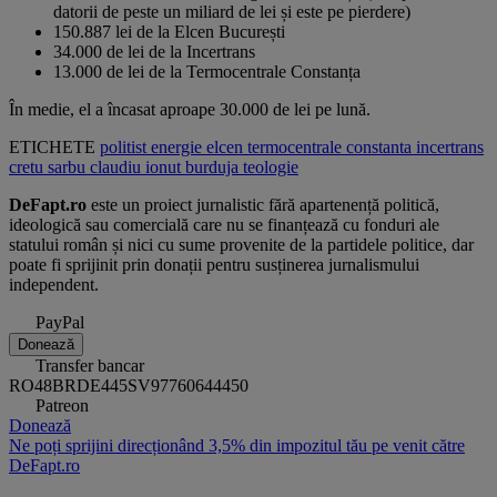
datorii de peste un miliard de lei și este pe pierdere)
150.887 lei de la Elcen București
34.000 de lei de la Incertrans
13.000 de lei de la Termocentrale Constanța
În medie, el a încasat aproape 30.000 de lei pe lună.
ETICHETE
politist
energie
elcen
termocentrale constanta
incertrans
cretu sarbu claudiu ionut
burduja
teologie
DeFapt.ro
este un proiect jurnalistic fără apartenență politică,
ideologică sau comercială care nu se finanțează cu fonduri ale
statului român și nici cu sume provenite de la partidele politice, dar
poate fi sprijinit prin donații pentru susținerea jurnalismului
independent.
PayPal
Donează
Transfer bancar
RO48BRDE445SV97760644450
Patreon
Donează
Ne poți sprijini direcționând 3,5% din impozitul tău pe venit către
DeFapt.ro