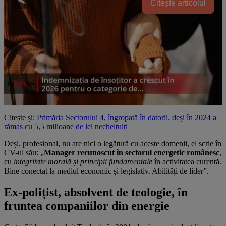
Citește articolul
Citește și:
Primăria Sectorului 4, îngropată în datorii, deși în 2024 a
rămas cu 5,5 milioane de lei necheltuiți
Deși, profesional, nu are nici o legătură cu aceste domenii, el scrie în
CV-ul său: „
Manager recunoscut în sectorul energetic românesc
,
cu
integritate morală și principii fundamentale
în activitatea curentă.
Bine conectat la mediul economic și legislativ. Abilități de lider”.
Ex-polițist, absolvent de teologie, în
fruntea companiilor din energie