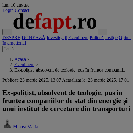
luni
10 august
Login
Contact
DESPRE
DONEAZĂ
Investigații
Eveniment
Politică
Justiție
Opinii
Internațional
Acasă
>
Eveniment
>
Ex-polițist, absolvent de teologie, pus în fruntea companiil...
Publicat: 23 martie 2025, 13:07
Actualizat la: 23 martie 2025, 17:01
Ex-polițist, absolvent de teologie, pus în
fruntea companiilor de stat din energie și
unui institut de cercetare din transporturi
Mircea Marian