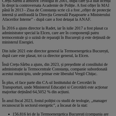
Crețu-Sârbu a absolvit Teologia în 2001, după care și-a luat licența
în drept la controversata Academie de Poliție. A fost ofițer în MAI
până în 2013 - Ziua de Constanța scrie că a fost „ofițer de protecție
internă și antifraudă la Direcția Generală Pașapoarte a Ministerului
Afacerilor Interne” - după care a fost detașat la ANAF.
În 2016 a ajuns director la Radet, iar în iulie 2017 a fost plasat ca
administrator special la Elcen, care are în componenţă patru
termocentrale şi o uzină de reparaţii în Bucureşti și este deținută de
ministerul Energiei.
Din iulie 2021 este director general la Termoenergetica București,
după care este plasat, tot ca director general, la Elcen.
Însă Crețu-Sârbu a ajuns, din 2023, și președinte al consiliului de
administrație la Termocentrale Constanța, companie subordonată
acestui municipiu, unde primar este liberalul Vergil Chițac.
În plus, el face parte din CA-ul Institutului de Cercetări în
Transporturi, unde Ministerul Educației si Cercetării este acționar
majoritar deținând 64,5052 % din acțiuni.
În anul fiscal 2023, fostul polițist cu studii de teologie, „manager
recunoscut în sectorul energetic”, a încasat de la stat:
156.816 lei de la Termoenergetica București (compania are