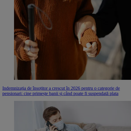
Indemnizația de însoțitor a crescut în 2026 pentru o categorie de
pensionari: cine primește banii și când poate fi suspendată plata